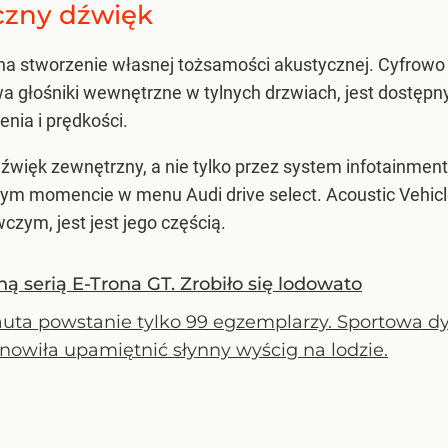
czny dźwięk
a na stworzenie własnej tożsamości akustycznej. Cyfrow
wa głośniki wewnętrzne w tylnych drzwiach, jest dostępny
enia i prędkości.
źwięk zewnętrzny, a nie tylko przez system infotainment
 momencie w menu Audi drive select. Acoustic Vehicle 
ym, jest jest jego częścią.
ą serią E-Trona GT. Zrobiło się lodowato
auta powstanie tylko 99 egzemplarzy. Sportowa dy
nowiła upamiętnić słynny wyścig na lodzie.