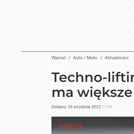
Wprost
/
Auto / Moto
/
Aktualności
Techno-lift
ma większe 
Dodano:
26
września
2023
17:05