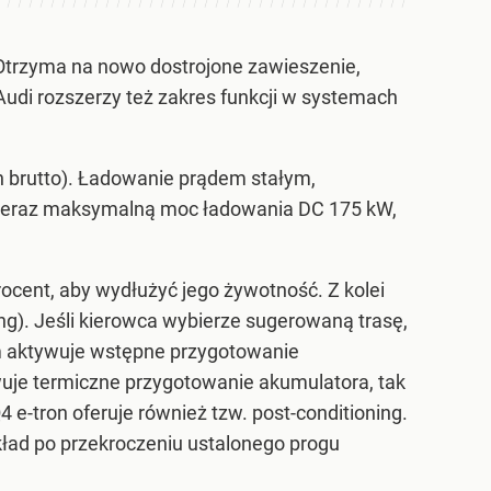
Otrzyma na nowo dostrojone zawieszenie,
udi rozszerzy też zakres funkcji w systemach
h brutto). Ładowanie prądem stałym,
ją teraz maksymalną moc ładowania DC 175 kW,
cent, aby wydłużyć jego żywotność. Z kolei
g). Jeśli kierowca wybierze sugerowaną trasę,
tem aktywuje wstępne przygotowanie
wuje termiczne przygotowanie akumulatora, tak
 e-tron oferuje również tzw. post-conditioning.
kład po przekroczeniu ustalonego progu