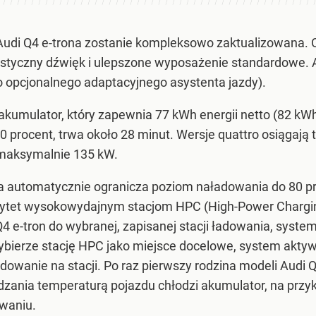
udi Q4 e-trona zostanie kompleksowo zaktualizowana. 
styczny dźwięk i ulepszone wyposażenie standardowe. A
 opcjonalnego adaptacyjnego asystenta jazdy).
akumulator, który zapewnia 77 kWh energii netto (82 kW
0 procent, trwa około 28 minut. Wersje quattro osiąga
 maksymalnie 135 kW.
 automatycznie ogranicza poziom naładowania do 80 pro
iorytet wysokowydajnym stacjom HPC (High-Power Chargin
Q4 e-tron do wybranej, zapisanej stacji ładowania, sys
ybierze stację HPC jako miejsce docelowe, system akty
dowanie na stacji. Po raz pierwszy rodzina modeli Audi Q4
dzania temperaturą pojazdu chłodzi akumulator, na przy
owaniu.