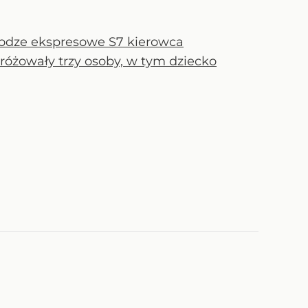
rodze ekspresowe S7 kierowca
óżowały trzy osoby, w tym dziecko