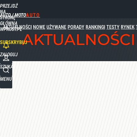
PRZEJDŹ
Udostępnij
1
Skomentuj
NA
AUTO / MOTO
STRONĘ
GŁÓWNĄ
AKTUALNOŚCI
NOWE
UŻYWANE
PORADY
RANKINGI
TESTY
RYNEK
WPROST.PL
AKTUALNOŚCI
SUBSKRYBUJ
ZALOGUJ
SZUKAJ
MENU