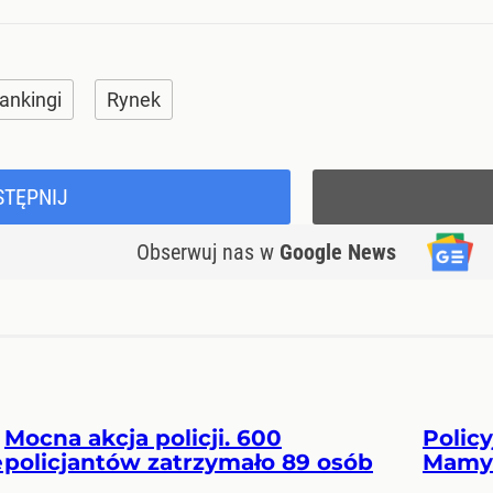
ankingi
Rynek
STĘPNIJ
Obserwuj nas
w
Google News
Mocna akcja policji. 600
Polic
e
policjantów zatrzymało 89 osób
Mamy 