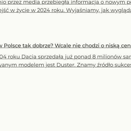
nio przez media przebiegła informacja o nowym p
jść w życie w 2024 roku. Wyjaśniamy, jak wygląda
w Polsce tak dobrze? Wcale nie chodzi o niską ce
04 roku Dacia sprzedała już ponad 8 milionów sa
anym modelem jest Duster. Znamy źródło sukcesu