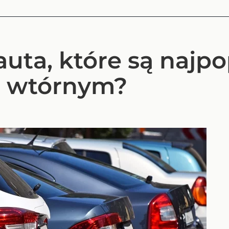
 auta, które są najp
u wtórnym?