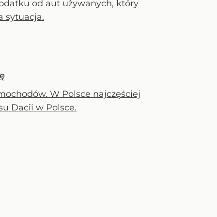
odatku od aut używanych, który
 sytuacja.
nę
mochodów. W Polsce najczęściej
 Dacii w Polsce.