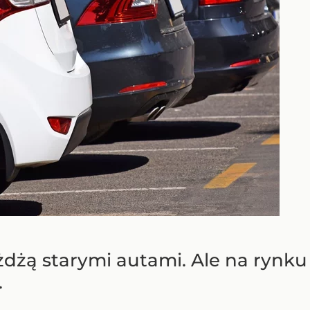
eżdżą starymi autami. Ale na rynk
.