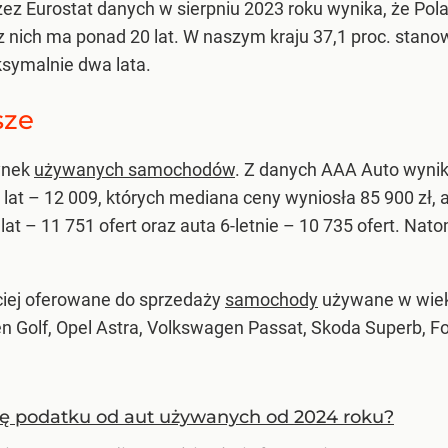
zez Eurostat danych w sierpniu 2023 roku wynika, że Po
z nich ma ponad 20 lat. W naszym kraju 37,1 proc. stano
ksymalnie dwa lata.
sze
rynek
używanych samochodów
. Z danych AAA Auto wynika
 lat – 12 009, których mediana ceny wyniosła 85 900 zł,
at – 11 751 ofert oraz auta 6-letnie – 10 735 ofert. Nat
ciej oferowane do sprzedaży
samochody
używane w wieku
en Golf, Opel Astra, Volkswagen Passat, Skoda Superb, F
ię podatku od aut używanych od 2024 roku?