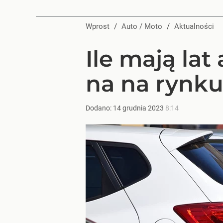
Wprost
/
Auto / Moto
/
Aktualności
Ile mają lat
na na rynk
Dodano:
14
grudnia
2023
8:14