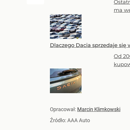
Ostat
ma we
Dlaczego Dacia sprzedaje się 
Od 20
kupow
Opracował:
Marcin Klimkowski
Źródło:
AAA Auto