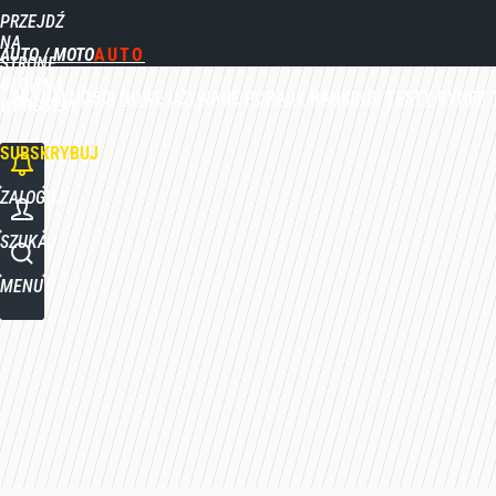
PRZEJDŹ
Udostępnij
0
Skomentuj
NA
AUTO / MOTO
STRONĘ
GŁÓWNĄ
AKTUALNOŚCI
NOWE
UŻYWANE
PORADY
RANKINGI
TESTY
RYNEK
WPROST.PL
SUBSKRYBUJ
ZALOGUJ
SZUKAJ
MENU