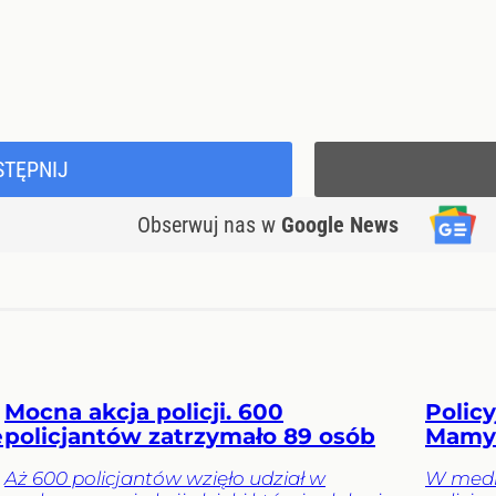
STĘPNIJ
Obserwuj nas
w
Google News
Mocna akcja policji. 600
Polic
e
policjantów zatrzymało 89 osób
Mamy 
Aż 600 policjantów wzięło udział w
W media