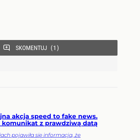
SKOMENTUJ
1
yjna akcja speed to fake news.
komunikat z prawdziwą datą
ch pojawiła się informacja, że