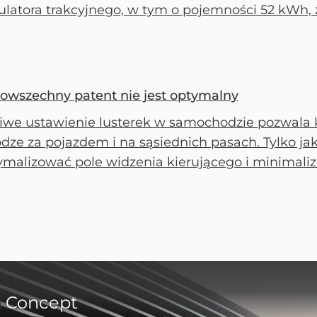
latora trakcyjnego, w tym o pojemności 52 kWh, 
Powszechny patent nie jest optymalny
iwe ustawienie lusterek w samochodzie pozwala 
dze za pojazdem i na sąsiednich pasach. Tylko ja
malizować pole widzenia kierującego i minimaliz