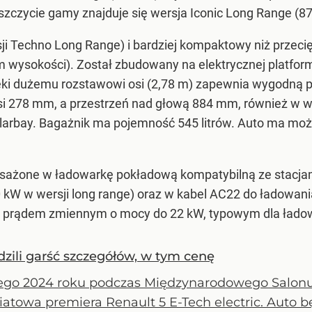
szczycie gamy znajduje się wersja Iconic Long Range (87
rsji Techno Long Range) i bardziej kompaktowy niż przec
7 m wysokości). Został zbudowany na elektrycznej plat
ęki dużemu rozstawowi osi (2,78 m) zapewnia wygodną p
si 278 mm, a przestrzeń nad głową 884 mm, również w
larbay. Bagażnik ma pojemność 545 litrów. Auto ma moż
ażone w ładowarkę pokładową kompatybilną ze stacjam
0 kW w wersji long range) oraz w kabel AC22 do ładowan
 prądem zmiennym o mocy do 22 kW, typowym dla ładow
dzili garść szczegółów, w tym cenę
tego 2024 roku podczas Międzynarodowego Sal
wiatowa premiera Renault 5 E-Tech electric. Auto