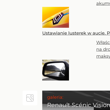
akumu
Ustawianie lusterek w aucie. 
Właśc
na dro
maksy