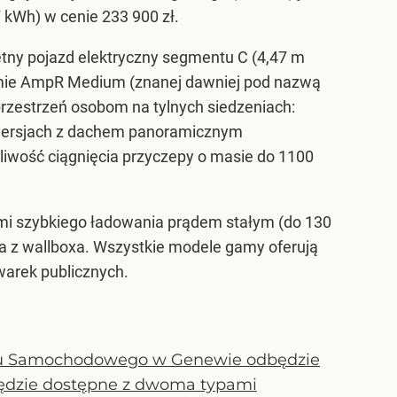
 kWh) w cenie 233 900 zł.
iętny pojazd elektryczny segmentu C (4,47 m
formie AmpR Medium (znanej dawniej pod nazwą
rzestrzeń osobom na tylnych siedzeniach:
 wersjach z dachem panoramicznym
liwość ciągnięcia przyczepy o masie do 1100
i szybkiego ładowania prądem stałym (do 130
ia z wallboxa. Wszystkie modele gamy oferują
arek publicznych.
onu Samochodowego w Genewie odbędzie
 będzie dostępne z dwoma typami