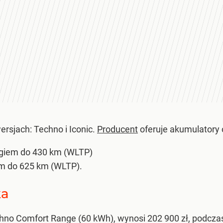
rsjach: Techno i Iconic.
Producent
oferuje akumulatory
ęgiem do 430 km (WLTP)
m do 625 km (WLTP).
ka
chno Comfort Range (60 kWh), wynosi 202 900 zł, podcza