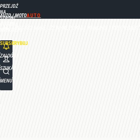
PRZEJDŹ
Udostępnij
1
Skomentuj
NA
AUTO / MOTO
STRONĘ
GŁÓWNĄ
AKTUALNOŚCI
NOWE
UŻYWANE
PORADY
RANKINGI
TESTY
RYNEK
WPROST.PL
SUBSKRYBUJ
ZALOGUJ
SZUKAJ
MENU