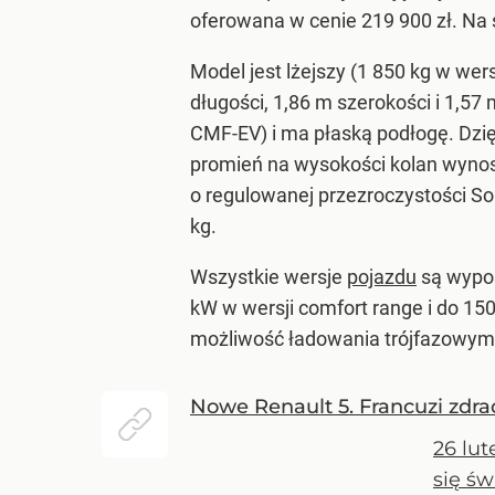
oferowana w cenie 219 900 zł. Na 
Model jest lżejszy (1 850 kg w we
długości, 1,86 m szerokości i 1,5
CMF-EV) i ma płaską podłogę. Dzi
promień na wysokości kolan wyno
o regulowanej przezroczystości So
kg.
Wszystkie wersje
pojazdu
są wypos
kW w wersji comfort range i do 15
możliwość ładowania trójfazowym
Nowe Renault 5. Francuzi zdra
26 lu
się ś