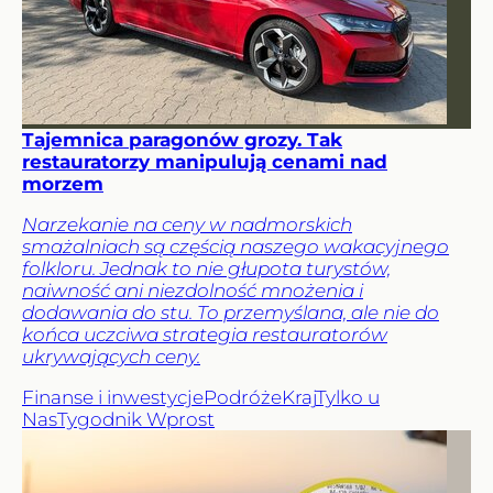
Tajemnica paragonów grozy. Tak
restauratorzy manipulują cenami nad
morzem
Narzekanie na ceny w nadmorskich
smażalniach są częścią naszego wakacyjnego
folkloru. Jednak to nie głupota turystów,
naiwność ani niezdolność mnożenia i
dodawania do stu. To przemyślana, ale nie do
końca uczciwa strategia restauratorów
ukrywających ceny.
Finanse i inwestycje
Podróże
Kraj
Tylko u
Nas
Tygodnik Wprost