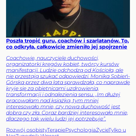
Poszła tropić guru, coachów i szarlatanów. To,
co odkryła, całkowicie zmieniło jej spojrzenie
Coachowie, nauczyciele duchowości,
organizatorki kręgów kobiet, twórcy kursów
manifestacji. Ludzie odchodzą od Kościoła, ale
nie przestają szukać odpowiedzi. Monika Sobień-
Górska przez dwa lata sprawdzała, co naprawdę
kryje się za obietnicami uzdrowienia,
transformacji i odnalezienia sensu. „Im dłużej
pracowałam nad książką, tym mniej
interesowało mnie, czy nowa duchowość jest
dobra czy zła. Coraz bardziej interesowało mnie,
dlaczego tak wielu ludzi jej potrzebuje”.
Rozwój osobisty
Terapie
Psychologia
Życie
Tylko u