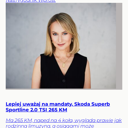
Nas
Tygodnik Wprost
Lepiej uważaj na mandaty. Skoda Superb
Sportline 2.0 TSI 265 KM
Ma 265 KM, napęd na 4 koła, wygląda prawie jak
rodzinna limuzyna, a osiągami może