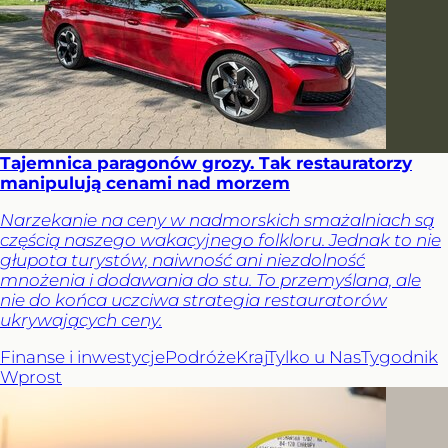
Tajemnica paragonów grozy. Tak restauratorzy
manipulują cenami nad morzem
Narzekanie na ceny w nadmorskich smażalniach są
częścią naszego wakacyjnego folkloru. Jednak to nie
głupota turystów, naiwność ani niezdolność
mnożenia i dodawania do stu. To przemyślana, ale
nie do końca uczciwa strategia restauratorów
ukrywających ceny.
Finanse i inwestycje
Podróże
Kraj
Tylko u Nas
Tygodnik
Wprost