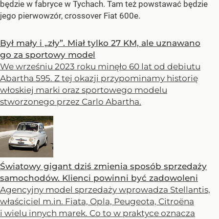
będzie w fabryce w Tychach. Tam też powstawać będzie
jego pierwowzór, crossover Fiat 600e.
Był mały i „zły”. Miał tylko 27 KM, ale uznawano
go za sportowy model
We wrześniu 2023 roku minęło 60 lat od debiutu
Abartha 595. Z tej okazji przypominamy historię
włoskiej marki oraz sportowego modelu
stworzonego przez Carlo Abartha.
Światowy gigant dziś zmienia sposób sprzedaży
samochodów. Klienci powinni być zadowoleni
Agencyjny model sprzedaży wprowadza Stellantis,
właściciel m.in. Fiata, Opla, Peugeota, Citroëna
i wielu innych marek. Co to w praktyce oznacza