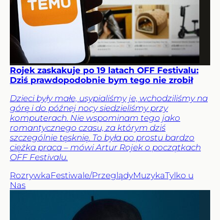
Rojek zaskakuje po 19 latach OFF Festivalu:
Dziś prawdopodobnie bym tego nie zrobił
Dzieci były małe, usypialiśmy je, wchodziliśmy na
górę i do późnej nocy siedzieliśmy przy
komputerach. Nie wspominam tego jako
romantycznego czasu, za którym dziś
szczególnie tęsknię. To była po prostu bardzo
ciężka praca – mówi Artur Rojek o początkach
OFF Festivalu.
Rozrywka
Festiwale/Przeglądy
Muzyka
Tylko u
Nas