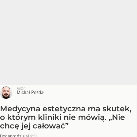
Autor:
Michał Pozdał
Medycyna estetyczna ma skutek,
o którym kliniki nie mówią. „Nie
chcę jej całować”
Dodano:
dzisiaj
6:31