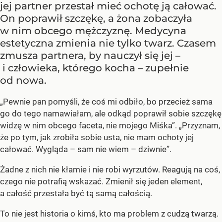
jej partner przestał mieć ochotę ją całować.
On poprawił szczękę, a żona zobaczyła
w nim obcego mężczyznę. Medycyna
estetyczna zmienia nie tylko twarz. Czasem
zmusza partnera, by nauczył się jej –
i człowieka, którego kocha – zupełnie
od nowa.
„Pewnie pan pomyśli, że coś mi odbiło, bo przecież sama
go do tego namawiałam, ale odkąd poprawił sobie szczękę
widzę w nim obcego faceta, nie mojego Miśka”. „Przyznam,
że po tym, jak zrobiła sobie usta, nie mam ochoty jej
całować. Wygląda – sam nie wiem – dziwnie”.
Żadne z nich nie kłamie i nie robi wyrzutów. Reagują na coś,
czego nie potrafią wskazać. Zmienił się jeden element,
a całość przestała być tą samą całością.
To nie jest historia o kimś, kto ma problem z cudzą twarzą.