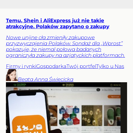
Temu, Shein i AliExpress już nie takie
atrakcyjne. Polaków zapytano o zakupy
Nowe unijne cła zmieniły zakupowe
przyzwyczajenia Polaków. Sondaż dla „Wprost”
pokazuje, że niemal połowa badanych
ograniczyła zakupy na azjatyckich platformach.
Firmy i rynki
Gospodarka
Twój portfel
Tylko u Nas
Beata Anna
Święcicka