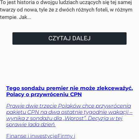
To jest historia o dwojgu ludziach uczących się tej samej
twarzy od nowa, tyle że z dwóch różnych foteli, w różnym
tempie. Jak...
CZYTAJ DALEJ
Tego sondażu premier nie może zlekceważyć.
Polacy o przywróceniu CPN
Prawie dwie trzecie Polaków chce przywrócenia
pakietu CPN na dwa ostatnie tygodnie wakacji –
wynika z sondażu dla „Wprost”. Decyzja w tej
sprawie lada dzień.
Finanse i inwestycje
Firmy i