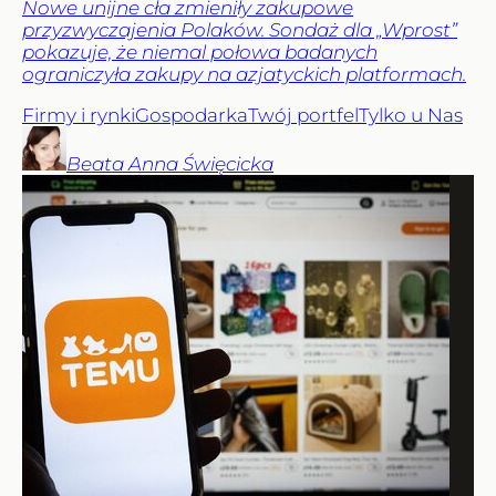
Nowe unijne cła zmieniły zakupowe
przyzwyczajenia Polaków. Sondaż dla „Wprost”
pokazuje, że niemal połowa badanych
ograniczyła zakupy na azjatyckich platformach.
Firmy i rynki
Gospodarka
Twój portfel
Tylko u Nas
Beata Anna
Święcicka