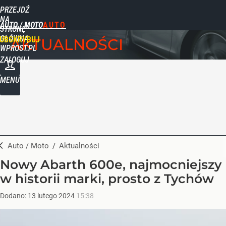
PRZEJDŹ
NA
AUTO / MOTO
STRONĘ
GŁÓWNĄ
UBSKRYBUJ
AKTUALNOŚCI
WPROST.PL
ZALOGUJ
MENU
Auto / Moto
/
Aktualności
Nowy Abarth 600e, najmocniejszy
w historii marki, prosto z Tychów
Dodano:
13
lutego
2024
15:38