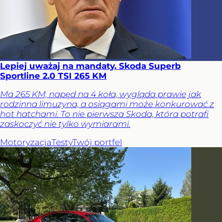
Lepiej uważaj na mandaty. Skoda Superb
Sportline 2.0 TSI 265 KM
Ma 265 KM, napęd na 4 koła, wygląda prawie jak
rodzinna limuzyna, a osiągami może konkurować z
hot hatchami. To nie pierwsza Skoda, która potrafi
zaskoczyć nie tylko wymiarami.
Motoryzacja
Testy
Twój portfel