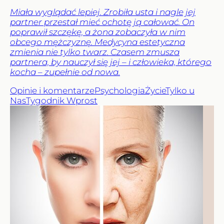
Miała wyglądać lepiej. Zrobiła usta i nagle jej
partner przestał mieć ochotę ją całować. On
poprawił szczękę, a żona zobaczyła w nim
obcego mężczyznę. Medycyna estetyczna
zmienia nie tylko twarz. Czasem zmusza
partnera, by nauczył się jej – i człowieka, którego
kocha – zupełnie od nowa.
Opinie i komentarze
Psychologia
Życie
Tylko u
Nas
Tygodnik Wprost