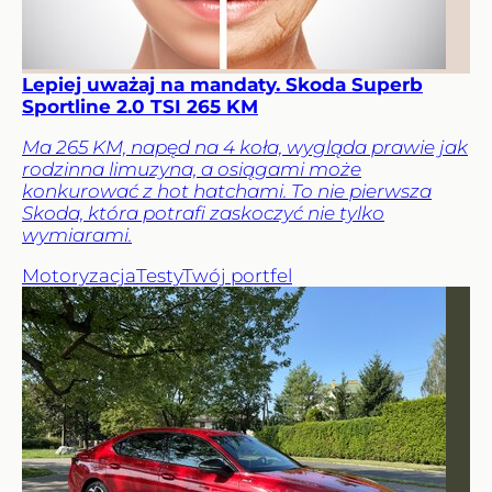
Lepiej uważaj na mandaty. Skoda Superb
Sportline 2.0 TSI 265 KM
Ma 265 KM, napęd na 4 koła, wygląda prawie jak
rodzinna limuzyna, a osiągami może
konkurować z hot hatchami. To nie pierwsza
Skoda, która potrafi zaskoczyć nie tylko
wymiarami.
Motoryzacja
Testy
Twój portfel