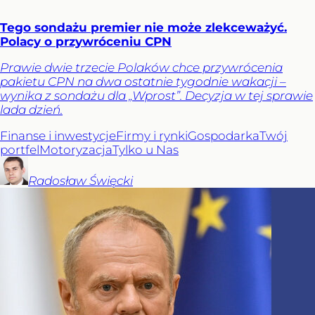
Tego sondażu premier nie może zlekceważyć.
Polacy o przywróceniu CPN
Prawie dwie trzecie Polaków chce przywrócenia
pakietu CPN na dwa ostatnie tygodnie wakacji –
wynika z sondażu dla „Wprost”. Decyzja w tej sprawie
lada dzień.
Finanse i inwestycje
Firmy i rynki
Gospodarka
Twój
portfel
Motoryzacja
Tylko u Nas
Radosław
Święcki