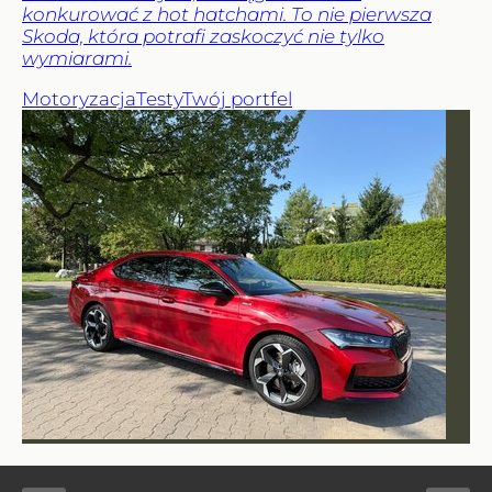
konkurować z hot hatchami. To nie pierwsza
Skoda, która potrafi zaskoczyć nie tylko
wymiarami.
Motoryzacja
Testy
Twój portfel