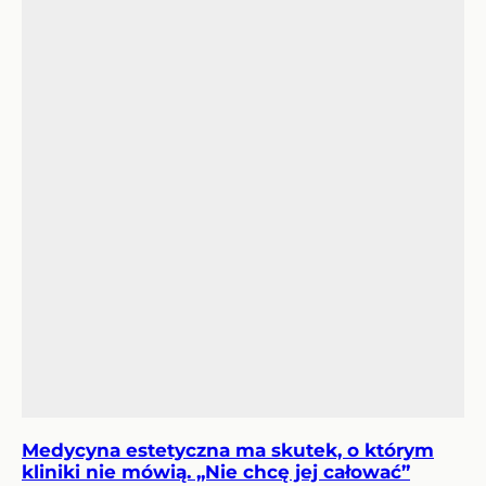
Medycyna estetyczna ma skutek, o którym
kliniki nie mówią. „Nie chcę jej całować”