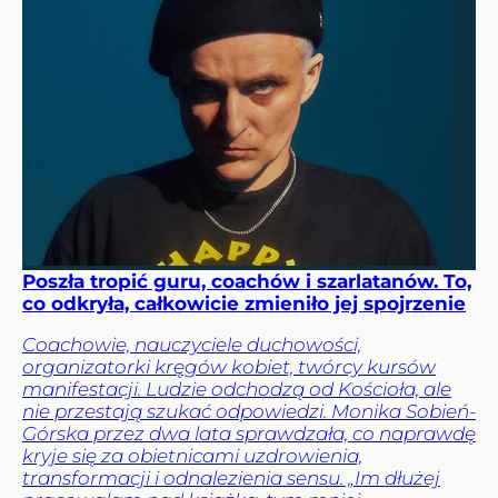
Poszła tropić guru, coachów i szarlatanów. To,
co odkryła, całkowicie zmieniło jej spojrzenie
Coachowie, nauczyciele duchowości,
organizatorki kręgów kobiet, twórcy kursów
manifestacji. Ludzie odchodzą od Kościoła, ale
nie przestają szukać odpowiedzi. Monika Sobień-
Górska przez dwa lata sprawdzała, co naprawdę
kryje się za obietnicami uzdrowienia,
transformacji i odnalezienia sensu. „Im dłużej