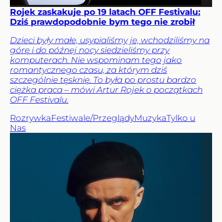
Rojek zaskakuje po 19 latach OFF Festivalu:
Dziś prawdopodobnie bym tego nie zrobił
Dzieci były małe, usypialiśmy je, wchodziliśmy na
górę i do późnej nocy siedzieliśmy przy
komputerach. Nie wspominam tego jako
romantycznego czasu, za którym dziś
szczególnie tęsknię. To była po prostu bardzo
ciężka praca – mówi Artur Rojek o początkach
OFF Festivalu.
Rozrywka
Festiwale/Przeglądy
Muzyka
Tylko u
Nas