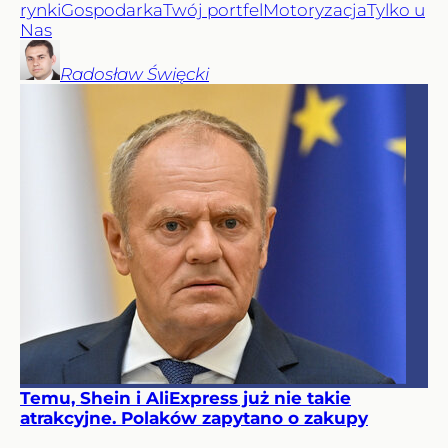
rynki
Gospodarka
Twój portfel
Motoryzacja
Tylko u
Nas
Radosław
Święcki
Temu, Shein i AliExpress już nie takie
atrakcyjne. Polaków zapytano o zakupy