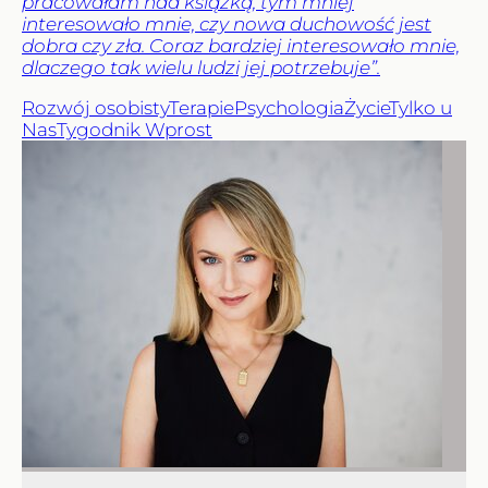
pracowałam nad książką, tym mniej
interesowało mnie, czy nowa duchowość jest
dobra czy zła. Coraz bardziej interesowało mnie,
dlaczego tak wielu ludzi jej potrzebuje”.
Rozwój osobisty
Terapie
Psychologia
Życie
Tylko u
Nas
Tygodnik Wprost