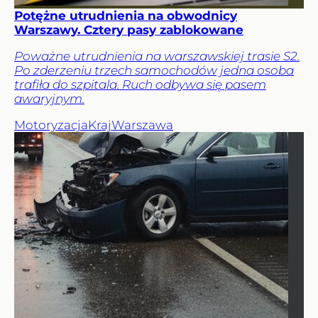
Potężne utrudnienia na obwodnicy
Warszawy. Cztery pasy zablokowane
Poważne utrudnienia na warszawskiej trasie S2.
Po zderzeniu trzech samochodów jedna osoba
trafiła do szpitala. Ruch odbywa się pasem
awaryjnym.
Motoryzacja
Kraj
Warszawa