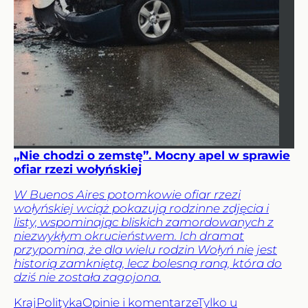
„Nie chodzi o zemstę”. Mocny apel w sprawie
ofiar rzezi wołyńskiej
W Buenos Aires potomkowie ofiar rzezi
wołyńskiej wciąż pokazują rodzinne zdjęcia i
listy, wspominając bliskich zamordowanych z
niezwykłym okrucieństwem. Ich dramat
przypomina, że dla wielu rodzin Wołyń nie jest
historią zamkniętą, lecz bolesną raną, która do
dziś nie została zagojona.
Kraj
Polityka
Opinie i komentarze
Tylko u