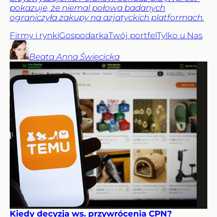
pokazuje, że niemal połowa badanych
ograniczyła zakupy na azjatyckich platformach.
Firmy i rynki
Gospodarka
Twój portfel
Tylko u Nas
Beata Anna
Święcicka
Kiedy decyzja ws. przywrócenia CPN?