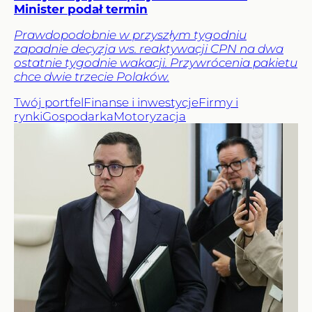
Minister podał termin
Prawdopodobnie w przyszłym tygodniu
zapadnie decyzja ws. reaktywacji CPN na dwa
ostatnie tygodnie wakacji. Przywrócenia pakietu
chce dwie trzecie Polaków.
Twój portfel
Finanse i inwestycje
Firmy i
rynki
Gospodarka
Motoryzacja