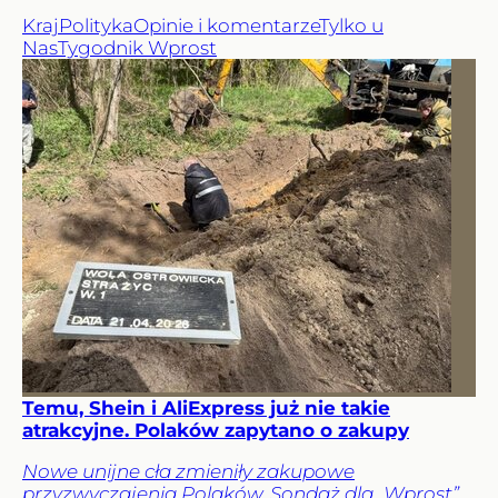
Kraj
Polityka
Opinie i komentarze
Tylko u
Nas
Tygodnik Wprost
Temu, Shein i AliExpress już nie takie
atrakcyjne. Polaków zapytano o zakupy
Nowe unijne cła zmieniły zakupowe
przyzwyczajenia Polaków. Sondaż dla „Wprost”