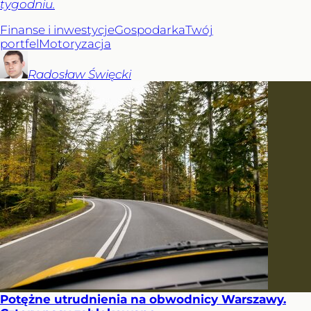
tygodniu.
Finanse i inwestycje
Gospodarka
Twój
portfel
Motoryzacja
Radosław
Święcki
Potężne utrudnienia na obwodnicy Warszawy.