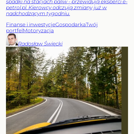
spadki na stacjach paliw - przewidują eksperci e-
petrol.pl. Kierowcy odczują zmiany już w
nadchodzącym tygodniu.
Finanse i inwestycje
Gospodarka
Twój
portfel
Motoryzacja
Radosław
Święcki