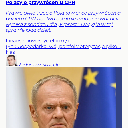
Polacy o przywróceniu CPN
Prawie dwie trzecie Polaków chce przywrócenia
pakietu CPN na dwa ostatnie tygodnie wakacji –
wynika z sondażu dla „Wprost”. Decyzja w tej
sprawie lada dzień.
Finanse i inwestycje
Firmy i
rynki
Gospodarka
Twój portfel
Motoryzacja
Tylko u
Nas
Radosław
Święcki