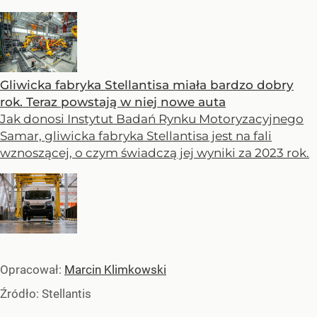
Gliwicka fabryka Stellantisa miała bardzo dobry
rok. Teraz powstają w niej nowe auta
Jak donosi Instytut Badań Rynku Motoryzacyjnego
Samar, gliwicka fabryka Stellantisa jest na fali
wznoszącej, o czym świadczą jej wyniki za 2023 rok.
Opracował:
Marcin Klimkowski
Źródło:
Stellantis