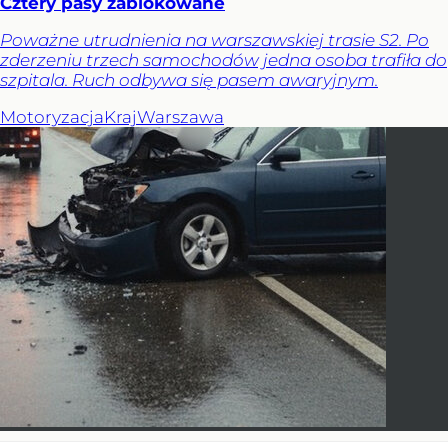
Cztery pasy zablokowane
Poważne utrudnienia na warszawskiej trasie S2. Po
zderzeniu trzech samochodów jedna osoba trafiła do
szpitala. Ruch odbywa się pasem awaryjnym.
Motoryzacja
Kraj
Warszawa