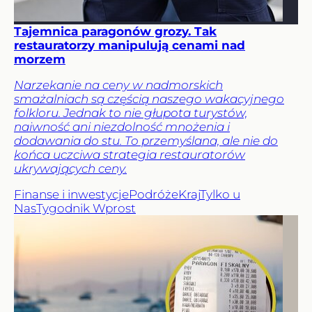
Tajemnica paragonów grozy. Tak
restauratorzy manipulują cenami nad
morzem
Narzekanie na ceny w nadmorskich
smażalniach są częścią naszego wakacyjnego
folkloru. Jednak to nie głupota turystów,
naiwność ani niezdolność mnożenia i
dodawania do stu. To przemyślana, ale nie do
końca uczciwa strategia restauratorów
ukrywających ceny.
Finanse i inwestycje
Podróże
Kraj
Tylko u
Nas
Tygodnik Wprost