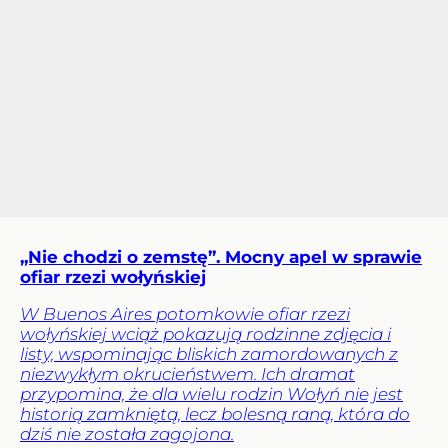
„Nie chodzi o zemstę”. Mocny apel w sprawie
ofiar rzezi wołyńskiej
W Buenos Aires potomkowie ofiar rzezi
wołyńskiej wciąż pokazują rodzinne zdjęcia i
listy, wspominając bliskich zamordowanych z
niezwykłym okrucieństwem. Ich dramat
przypomina, że dla wielu rodzin Wołyń nie jest
historią zamkniętą, lecz bolesną raną, która do
dziś nie została zagojona.