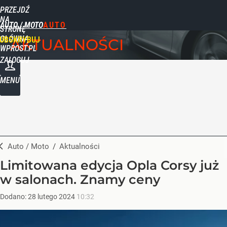
PRZEJDŹ
NA
AUTO / MOTO
STRONĘ
GŁÓWNĄ
UBSKRYBUJ
AKTUALNOŚCI
WPROST.PL
ZALOGUJ
MENU
Auto / Moto
/
Aktualności
Limitowana edycja Opla Corsy już
w salonach. Znamy ceny
Dodano:
28
lutego
2024
10:32