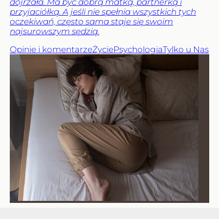
dojrzała. Ma być dobrą matką, partnerką i
przyjaciółką. A jeśli nie spełnia wszystkich tych
oczekiwań, często sama staje się swoim
najsurowszym sędzią.
Opinie i komentarze
Życie
Psychologia
Tylko u Nas