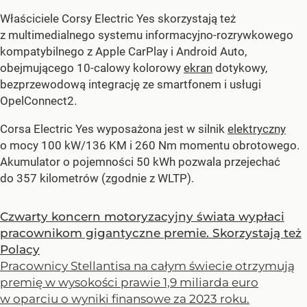
Właściciele Corsy Electric Yes skorzystają też
z multimedialnego systemu informacyjno-rozrywkowego
kompatybilnego z Apple CarPlay i Android Auto,
obejmującego 10-calowy kolorowy
ekran
dotykowy,
bezprzewodową integrację ze smartfonem i usługi
OpelConnect2.
Corsa Electric Yes wyposażona jest w silnik
elektryczny
o mocy 100 kW/136 KM i 260 Nm momentu obrotowego.
Akumulator o pojemności 50 kWh pozwala przejechać
do 357 kilometrów (zgodnie z WLTP).
Czwarty koncern motoryzacyjny świata wypłaci
pracownikom gigantyczne premie. Skorzystają też
Polacy
Pracownicy Stellantisa na całym świecie otrzymują
premię w wysokości prawie 1,9 miliarda euro
w oparciu o wyniki finansowe za 2023 roku.