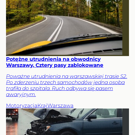
Potężne utrudnienia na obwodnicy
Warszawy. Cztery pasy zablokowane
Poważne utrudnienia na warszawskiej trasie S2.
Po zderzeniu trzech samochodów jedna osoba
trafiła do szpitala. Ruch odbywa się pasem
awaryjnym.
Motoryzacja
Kraj
Warszawa