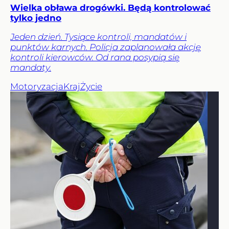
Wielka obława drogówki. Będą kontrolować
tylko jedno
Jeden dzień. Tysiące kontroli, mandatów i
punktów karnych. Policja zaplanowała akcję
kontroli kierowców. Od rana posypią się
mandaty.
Motoryzacja
Kraj
Życie