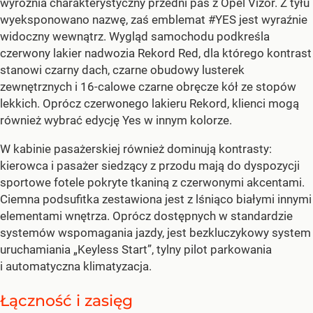
wyróżnia charakterystyczny przedni pas z Opel Vizor. Z tyłu
wyeksponowano nazwę, zaś emblemat #YES jest wyraźnie
widoczny wewnątrz. Wygląd samochodu podkreśla
czerwony lakier nadwozia Rekord Red, dla którego kontrast
stanowi czarny dach, czarne obudowy lusterek
zewnętrznych i 16-calowe czarne obręcze kół ze stopów
lekkich. Oprócz czerwonego lakieru Rekord, klienci mogą
również wybrać edycję Yes w innym kolorze.
W kabinie pasażerskiej również dominują kontrasty:
kierowca i pasażer siedzący z przodu mają do dyspozycji
sportowe fotele pokryte tkaniną z czerwonymi akcentami.
Ciemna podsufitka zestawiona jest z lśniąco białymi innymi
elementami wnętrza. Oprócz dostępnych w standardzie
systemów wspomagania jazdy, jest bezkluczykowy system
uruchamiania „Keyless Start”, tylny pilot parkowania
i automatyczna klimatyzacja.
Łączność i zasięg