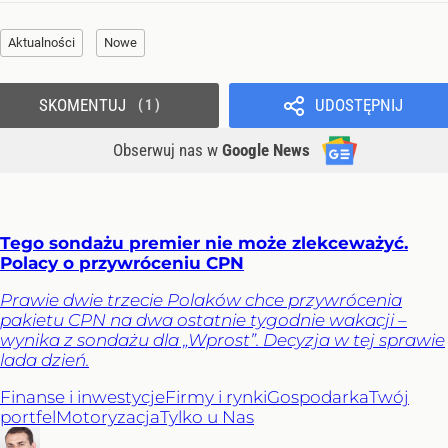
Aktualności
Nowe
SKOMENTUJ
UDOSTĘPNIJ
1
Obserwuj nas
w
Google News
Tego sondażu premier nie może zlekceważyć.
Polacy o przywróceniu CPN
Prawie dwie trzecie Polaków chce przywrócenia
pakietu CPN na dwa ostatnie tygodnie wakacji –
wynika z sondażu dla „Wprost”. Decyzja w tej sprawie
lada dzień.
Finanse i inwestycje
Firmy i rynki
Gospodarka
Twój
portfel
Motoryzacja
Tylko u Nas