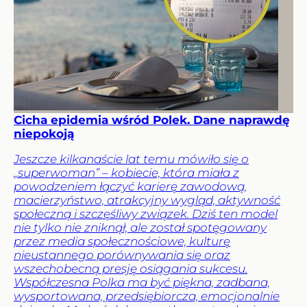
Cicha epidemia wśród Polek. Dane naprawdę
niepokoją
Jeszcze kilkanaście lat temu mówiło się o
„superwoman” – kobiecie, która miała z
powodzeniem łączyć karierę zawodową,
macierzyństwo, atrakcyjny wygląd, aktywność
społeczną i szczęśliwy związek. Dziś ten model
nie tylko nie zniknął, ale został spotęgowany
przez media społecznościowe, kulturę
nieustannego porównywania się oraz
wszechobecną presję osiągania sukcesu.
Współczesna Polka ma być piękna, zadbana,
wysportowana, przedsiębiorcza, emocjonalnie