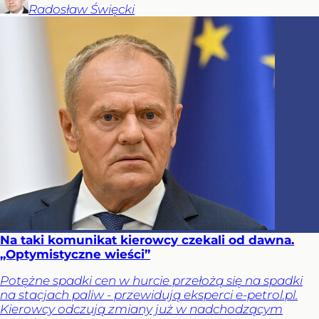
Radosław
Święcki
Na taki komunikat kierowcy czekali od dawna.
„Optymistyczne wieści”
Potężne spadki cen w hurcie przełożą się na spadki
na stacjach paliw - przewidują eksperci e-petrol.pl.
Kierowcy odczują zmiany już w nadchodzącym