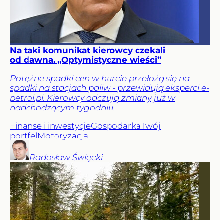
Na taki komunikat kierowcy czekali
od dawna. „Optymistyczne wieści”
Potężne spadki cen w hurcie przełożą się na
spadki na stacjach paliw - przewidują eksperci e-
petrol.pl. Kierowcy odczują zmiany już w
nadchodzącym tygodniu.
Finanse i inwestycje
Gospodarka
Twój
portfel
Motoryzacja
Radosław
Święcki