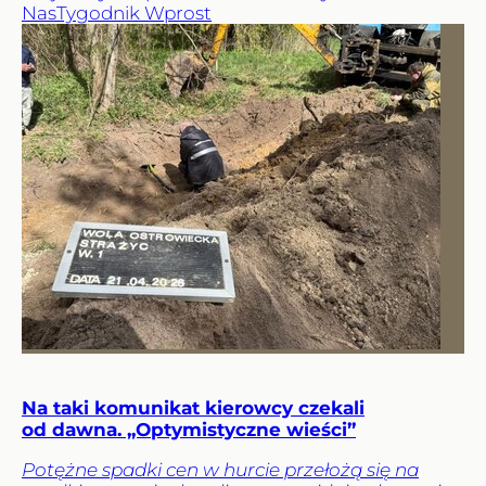
Nas
Tygodnik Wprost
Na taki komunikat kierowcy czekali
od dawna. „Optymistyczne wieści”
Potężne spadki cen w hurcie przełożą się na