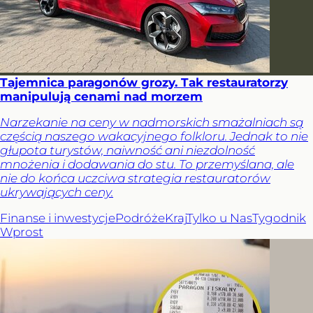
Tajemnica paragonów grozy. Tak restauratorzy
manipulują cenami nad morzem
Narzekanie na ceny w nadmorskich smażalniach są
częścią naszego wakacyjnego folkloru. Jednak to nie
głupota turystów, naiwność ani niezdolność
mnożenia i dodawania do stu. To przemyślana, ale
nie do końca uczciwa strategia restauratorów
ukrywających ceny.
Finanse i inwestycje
Podróże
Kraj
Tylko u Nas
Tygodnik
Wprost