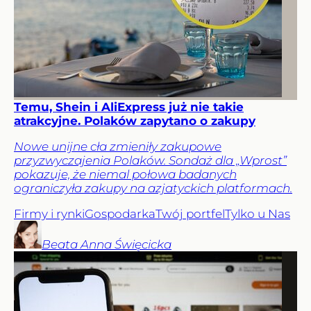
Temu, Shein i AliExpress już nie takie
atrakcyjne. Polaków zapytano o zakupy
Nowe unijne cła zmieniły zakupowe
przyzwyczajenia Polaków. Sondaż dla „Wprost”
pokazuje, że niemal połowa badanych
ograniczyła zakupy na azjatyckich platformach.
Firmy i rynki
Gospodarka
Twój portfel
Tylko u Nas
Beata Anna
Święcicka