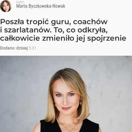
Autor:
Marta Byczkowska-Nowak
Poszła tropić guru, coachów
i szarlatanów. To, co odkryła,
całkowicie zmieniło jej spojrzenie
Dodano:
dzisiaj
5:31