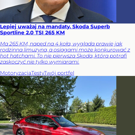
Lepiej uważaj na mandaty. Skoda Superb
Sportline 2.0 TSI 265 KM
Ma 265 KM, napęd na 4 koła, wygląda prawie jak
rodzinna limuzyna, a osiągami może konkurować z
hot hatchami. To nie pierwsza Skoda, która potrafi
zaskoczyć nie tylko wymiarami.
Motoryzacja
Testy
Twój portfel