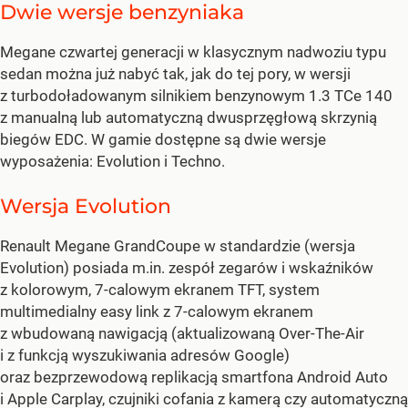
Dwie wersje benzyniaka
Megane czwartej generacji w klasycznym nadwoziu typu
sedan można już nabyć tak, jak do tej pory, w wersji
z turbodoładowanym silnikiem benzynowym 1.3 TCe 140
z manualną lub automatyczną dwusprzęgłową skrzynią
biegów EDC. W gamie dostępne są dwie wersje
wyposażenia: Evolution i Techno.
Wersja Evolution
Renault Megane GrandCoupe w standardzie (wersja
Evolution) posiada m.in. zespół zegarów i wskaźników
z kolorowym, 7-calowym ekranem TFT, system
multimedialny easy link z 7-calowym ekranem
z wbudowaną nawigacją (aktualizowaną Over-The-Air
i z funkcją wyszukiwania adresów Google)
oraz bezprzewodową replikacją smartfona Android Auto
i Apple Carplay, czujniki cofania z kamerą czy automatyczną