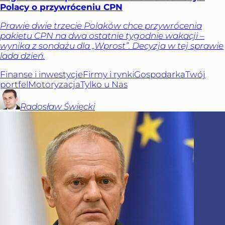
Polacy o przywróceniu CPN
Prawie dwie trzecie Polaków chce przywrócenia
pakietu CPN na dwa ostatnie tygodnie wakacji –
wynika z sondażu dla „Wprost”. Decyzja w tej sprawie
lada dzień.
Finanse i inwestycje
Firmy i rynki
Gospodarka
Twój
portfel
Motoryzacja
Tylko u Nas
Radosław
Święcki