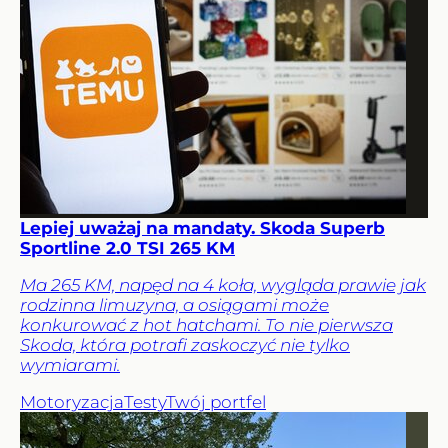
Lepiej uważaj na mandaty. Skoda Superb
Sportline 2.0 TSI 265 KM
Ma 265 KM, napęd na 4 koła, wygląda prawie jak
rodzinna limuzyna, a osiągami może
konkurować z hot hatchami. To nie pierwsza
Skoda, która potrafi zaskoczyć nie tylko
wymiarami.
Motoryzacja
Testy
Twój portfel