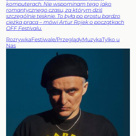
komputerach. Nie wspominam tego jako
romantycznego czasu, za którym dziś
szczególnie tęsknię. To była po prostu bardzo
ciężka praca – mówi Artur Rojek o początkach
OFF Festivalu.
Rozrywka
Festiwale/Przeglądy
Muzyka
Tylko u
Nas