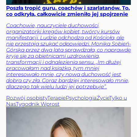
Poszła tropić guru, coachów i szarlatanów. To,
co odkryła, całkowicie zmieniło jej spojrzenie
Coachowie, nauczyciele duchowości,
organizatorki kręgów kobiet, twórcy kursów
manifestacji. Ludzie odchodzą od Kościoła, ale
nie przestają szukać odpowiedzi. Monika Sobień-
Górska przez dwa lata sprawdzała, co naprawdę
kryje się za obietnicami uzdrowienia,
transformacji i odnalezienia sensu. „Im dłużej
pracowałam nad książką, tym mniej
interesowało mnie, czy nowa duchowość jest
dobra czy zła. Coraz bardziej interesowało mnie,
dlaczego tak wielu ludzi jej potrzebuje”.
Rozwój osobisty
Terapie
Psychologia
Życie
Tylko u
Nas
Tygodnik Wprost