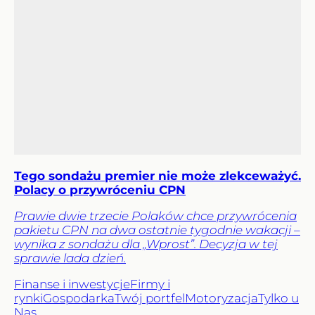
Tego sondażu premier nie może zlekceważyć.
Polacy o przywróceniu CPN
Prawie dwie trzecie Polaków chce przywrócenia
pakietu CPN na dwa ostatnie tygodnie wakacji –
wynika z sondażu dla „Wprost”. Decyzja w tej
sprawie lada dzień.
Finanse i inwestycje
Firmy i
rynki
Gospodarka
Twój portfel
Motoryzacja
Tylko u
Nas