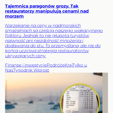
Tajemnica paragonów grozy. Tak
restauratorzy manipulują cenami nad
morzem
Narzekanie na ceny w nadmorskich
smażalniach są częścią naszego wakacyjnego
folkloru. Jednak to nie głupota turystów,
naiwność ani niezdolność mnożenia i
dodawania do stu. To przemyślana, ale nie do
końca uczciwa strategia restauratorów
ukrywających ceny.
Finanse i inwestycje
Podróże
Kraj
Tylko u
Nas
Tygodnik Wprost