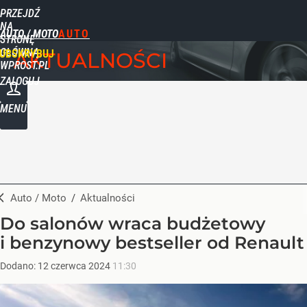
PRZEJDŹ
NA
AUTO / MOTO
STRONĘ
GŁÓWNĄ
UBSKRYBUJ
AKTUALNOŚCI
WPROST.PL
ZALOGUJ
MENU
Auto / Moto
/
Aktualności
Do salonów wraca budżetowy
i benzynowy bestseller od Renault
Dodano:
12
czerwca
2024
11:30