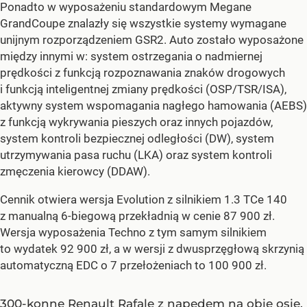
Ponadto w wyposażeniu standardowym Megane
GrandCoupe znalazły się wszystkie systemy wymagane
unijnym rozporządzeniem GSR2. Auto zostało wyposażone
między innymi w: system ostrzegania o nadmiernej
prędkości z funkcją rozpoznawania znaków drogowych
i funkcją inteligentnej zmiany prędkości (OSP/TSR/ISA),
aktywny system wspomagania nagłego hamowania (AEBS)
z funkcją wykrywania pieszych oraz innych pojazdów,
system kontroli bezpiecznej odległości (DW), system
utrzymywania pasa ruchu (LKA) oraz system kontroli
zmęczenia kierowcy (DDAW).
Cennik otwiera wersja Evolution z silnikiem 1.3 TCe 140
z manualną 6-biegową przekładnią w cenie 87 900 zł.
Wersja wyposażenia Techno z tym samym silnikiem
to wydatek 92 900 zł, a w wersji z dwusprzęgłową skrzynią
automatyczną EDC o 7 przełożeniach to 100 900 zł.
300-konne Renault Rafale z napędem na obie osie.