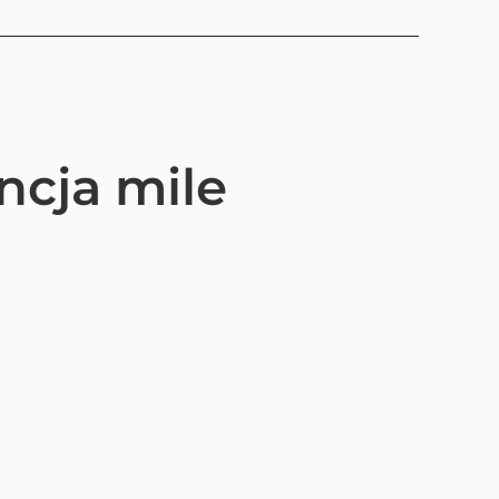
a
ncja mile