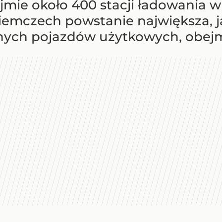
jmie około 400 stacji ładowania w 
iemczech powstanie największa, j
ych pojazdów użytkowych, obejmuj