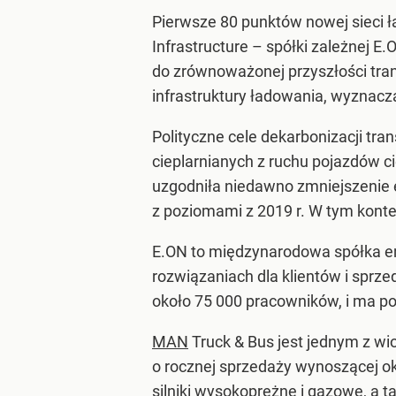
Pierwsze 80 punktów nowej sieci ł
Infrastructure – spółki zależnej 
do zrównoważonej przyszłości tra
infrastruktury ładowania, wyznac
Polityczne cele dekarbonizacji tra
cieplarnianych z ruchu pojazdów c
uzgodniła niedawno zmniejszenie e
z poziomami z 2019 r. W tym kontek
E.ON to międzynarodowa spółka ene
rozwiązaniach dla klientów i sprz
około 75 000 pracowników, i ma po
MAN
Truck & Bus jest jednym z w
o rocznej sprzedaży wynoszącej ok
silniki wysokoprężne i gazowe, a t