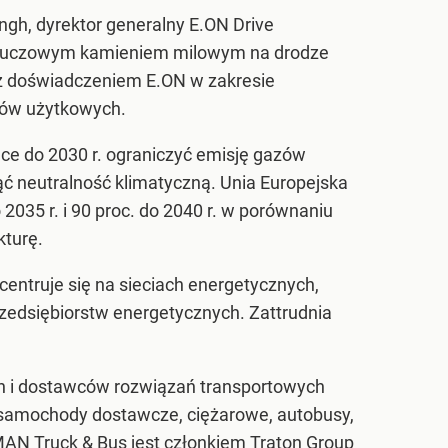
gh, dyrektor generalny E.ON Drive
st kluczowym kamieniem milowym na drodze
 z doświadczeniem E.ON w zakresie
dów użytkowych.
chce do 2030 r. ograniczyć emisję gazów
ąć neutralność klimatyczną. Unia Europejska
035 r. i 90 proc. do 2040 r. w porównaniu
kturę.
entruje się na sieciach energetycznych,
rzedsiębiorstw energetycznych. Zattrudnia
h i dostawców rozwiązań transportowych
e samochody dostawcze, ciężarowe, autobusy,
MAN
Truck & Bus jest członkiem Traton Group