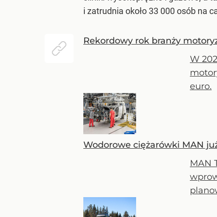
i zatrudnia około 33 000 osób na c
Rekordowy rok branży motoryza
W 202
motory
euro.
Wodorowe ciężarówki MAN już 
MAN T
wprow
plano