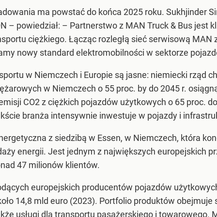
adowania ma powstać do końca 2025 roku. Sukhjinder Sin
E.ON – powiedział: – Partnerstwo z MAN Truck & Bus je
nsportu ciężkiego. Łącząc rozległą sieć serwisową MAN
zamy nowy standard elektromobilności w sektorze pojaz
nsportu w Niemczech i Europie są jasne: niemiecki rząd 
iężarowych w Niemczech o 55 proc. by do 2045 r. osiągn
misji CO2 z ciężkich pojazdów użytkowych o 65 proc. do 2
ście branża intensywnie inwestuje w pojazdy i infrastru
rgetyczna z siedzibą w Essen, w Niemczech, która konc
edaży energii. Jest jednym z największych europejskich p
nad 47 milionów klientów.
iodących europejskich producentów pojazdów użytkowyc
oło 14,8 mld euro (2023). Portfolio produktów obejmuj
akże usługi dla
transportu
pasażerskiego i towarowego.