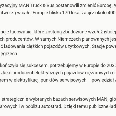
ryzacyjny MAN Truck & Bus postanowili zmienić Europę.
worzą w całej Europie blisko 170 lokalizacji z około 40
acje ładowania, które zostaną zbudowane wzdłuż istniej
ch producentów. W samych Niemczech planowanych jest ok
ć ładowania ciężkich pojazdów użytkowych. Stacje powstan
Węgrzech.
akończyła się sukcesem, potrzebujemy w Europie do 203
. Jako producent elektrycznych pojazdów ciężarowych oc
rem w elektryfikacji punktów serwisowych –
powiedział 
w strategicznie wybranych bazach serwisowych MAN, g
rowych i w pobliżu autostrad. Dzięki temu publiczne ł