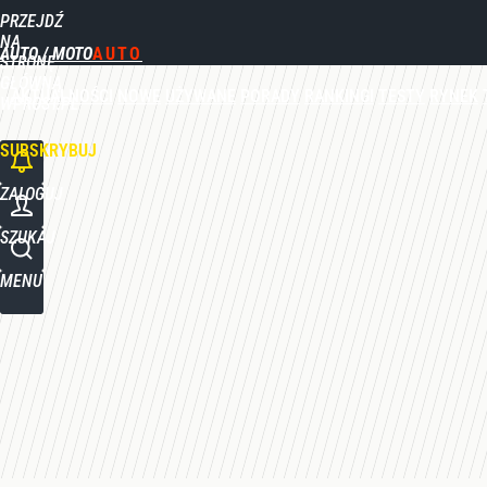
PRZEJDŹ
Udostępnij
0
Skomentuj
NA
AUTO / MOTO
STRONĘ
GŁÓWNĄ
AKTUALNOŚCI
NOWE
UŻYWANE
PORADY
RANKINGI
TESTY
RYNEK
WPROST.PL
SUBSKRYBUJ
ZALOGUJ
SZUKAJ
MENU