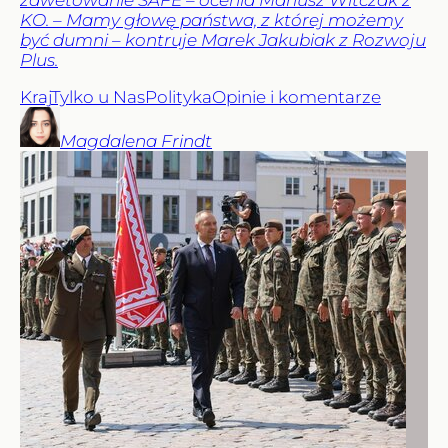
KO. – Mamy głowę państwa, z której możemy
być dumni – kontruje Marek Jakubiak z Rozwoju
Plus.
Kraj
Tylko u Nas
Polityka
Opinie i komentarze
Magdalena
Frindt