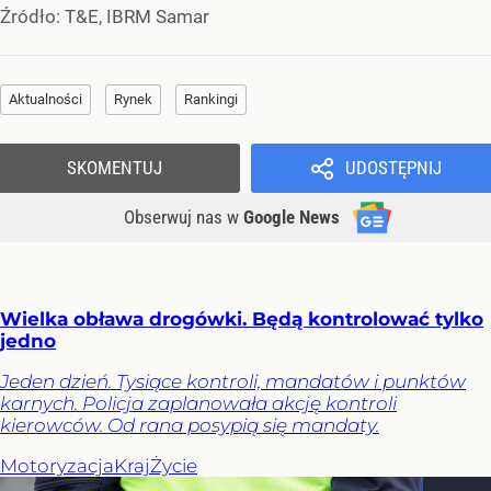
Źródło:
T&E, IBRM Samar
Aktualności
Rynek
Rankingi
SKOMENTUJ
UDOSTĘPNIJ
Obserwuj nas
w
Google News
Wielka obława drogówki. Będą kontrolować tylko
jedno
Jeden dzień. Tysiące kontroli, mandatów i punktów
karnych. Policja zaplanowała akcję kontroli
kierowców. Od rana posypią się mandaty.
Motoryzacja
Kraj
Życie