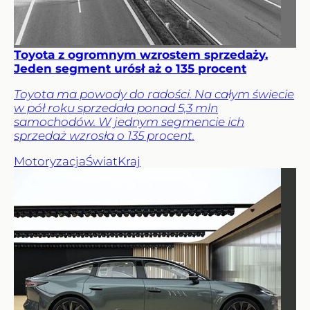
Toyota z ogromnym wzrostem sprzedaży.
Jeden segment urósł aż o 135 procent
Toyota ma powody do radości. Na całym świecie
w pół roku sprzedała ponad 5,3 mln
samochodów. W jednym segmencie ich
sprzedaż wzrosła o 135 procent.
Motoryzacja
Świat
Kraj