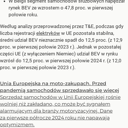
W Belgii segment samochodów służbowych napędzał
rynek BEV ze wzrostem o 47,8 proc. w pierwszej
połowie roku.
Według analizy przeprowadzonej przez T&E, podczas gdy
liczba rejestracji
elektryków
w UE pozostała stabilna,
średni udział BEV nieznacznie spadł do 12,5 proc. (z 12,9
proc. w pierwszej połowie 2023 r.). Jednak w pozostałej
części UE (z wyłączeniem Niemiec) udział BEV w rynku
wzrósł do 12,5 proc. w pierwszej połowie 2024 r. (z 12,0
proc. w pierwszej połowie 2023 r.).
Unia Europejska na moto-zakupach. Przed
pandemią samochodów sprzedawało się więcej
Sprzedaż samochodów w Unii Europejskiej rośnie
wolniej niż zakładano, co może być sygnałem
alarmującym dla branży motoryzacyjnej. Dane
za pierwsze półrocze 2024 roku nie napawają
optymizmem.