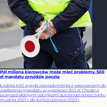
Pół miliona kierowców może mieć problemy. 500
zł mandatu przyjdzie pocztą
Łódzka KAS wysyła zawiadomienia z wezwaniami do
zapłacenia mandatu w wysokości 500 zł. Chodzi o
przejazd płatnymi odcinkami autostrad od początku
grudnia 2021 r. do końca czerwca 2023 r.