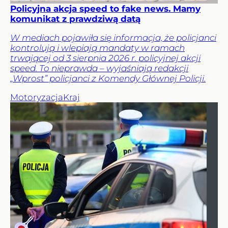
Policyjna akcja speed to fake news. Mamy
komunikat z prawdziwą datą
W mediach pojawiła się informacja, że policjanci
kontrolują i wlepiają mandaty w ramach
trwającej od 3 sierpnia 2026 r. policyjnej akcji
speed. To nieprawda – wyjaśniają redakcji
„Wprost” policjanci z Komendy Głównej Policji.
Motoryzacja
Kraj