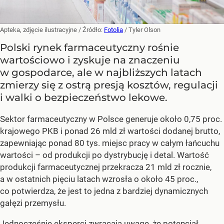
Apteka, zdjęcie ilustracyjne
/ Źródło:
Fotolia
/
Tyler Olson
Polski rynek farmaceutyczny rośnie
wartościowo i zyskuje na znaczeniu
w gospodarce, ale w najbliższych latach
zmierzy się z ostrą presją kosztów, regulacji
i walki o bezpieczeństwo lekowe.
Sektor farmaceutyczny w Polsce generuje około 0,75 proc.
krajowego PKB i ponad 26 mld zł wartości dodanej brutto,
zapewniając ponad 80 tys. miejsc pracy w całym łańcuchu
wartości – od produkcji po dystrybucję i detal. Wartość
produkcji farmaceutycznej przekracza 21 mld zł rocznie,
a w ostatnich pięciu latach wzrosła o około 45 proc.,
co potwierdza, że jest to jedna z bardziej dynamicznych
gałęzi przemysłu.
Jednocześnie eksperci zwracają uwagę, że potencjał