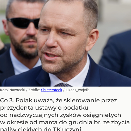
Karol Nawrocki
/ Źródło:
Shutterstock
/
lukasz_wojcik
Co 3. Polak uważa, że skierowanie przez
prezydenta ustawy o podatku
od nadzwyczajnych zysków osiągniętych
w okresie od marca do grudnia br. ze zbycia
paliw ciekłych do TK uczyni