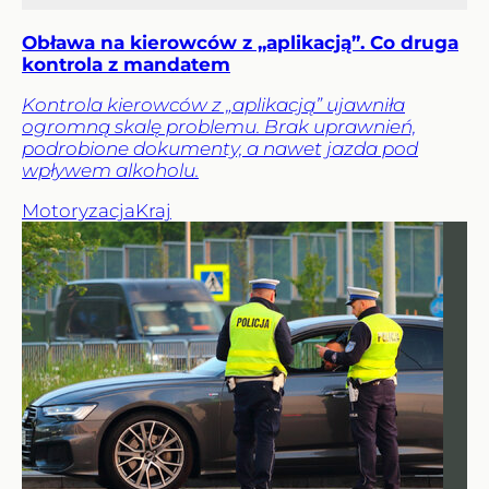
Obława na kierowców z „aplikacją”. Co druga
kontrola z mandatem
Kontrola kierowców z „aplikacją” ujawniła
ogromną skalę problemu. Brak uprawnień,
podrobione dokumenty, a nawet jazda pod
wpływem alkoholu.
Motoryzacja
Kraj