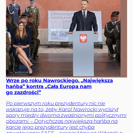
Wrze po roku Nawrockiego. „Największa
hańba” kontra „Cała Europa nam
go zazdrości”
Po pierwszym roku prezydentury nic nie
wskazuje na to, żeby Karol Nawrocki wyciszył
spory między dwoma zwaśnionymi politycznymi
obozami. – Dotychczas największą hańbą na
karcie jego prezydentury jest chyba
zawetowanie SAFE – ocenia Mariusz Witczak z