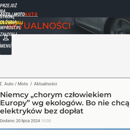
PRZEJDŹ
NA
AUTO / MOTO
STRONĘ
GŁÓWNĄ
UBSKRYBUJ
AKTUALNOŚCI
WPROST.PL
ZALOGUJ
MENU
Auto / Moto
/
Aktualności
Niemcy „chorym człowiekiem
Europy” wg ekologów. Bo nie chcą
elektryków bez dopłat
Dodano:
20
lipca
2024
10:00