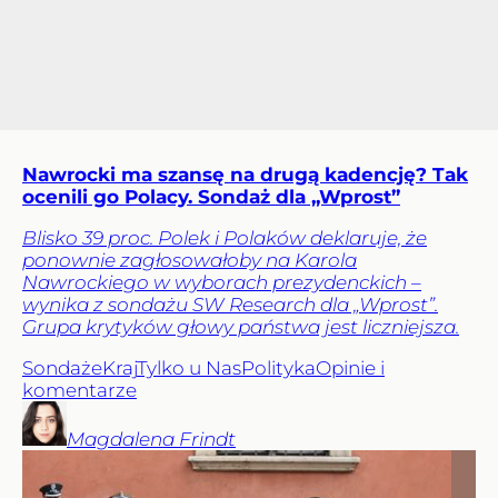
Nawrocki ma szansę na drugą kadencję? Tak
ocenili go Polacy. Sondaż dla „Wprost”
Blisko 39 proc. Polek i Polaków deklaruje, że
ponownie zagłosowałoby na Karola
Nawrockiego w wyborach prezydenckich –
wynika z sondażu SW Research dla „Wprost”.
Grupa krytyków głowy państwa jest liczniejsza.
Sondaże
Kraj
Tylko u Nas
Polityka
Opinie i
komentarze
Magdalena
Frindt