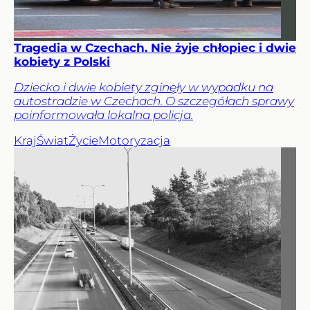
Tragedia w Czechach. Nie żyje chłopiec i dwie
kobiety z Polski
Dziecko i dwie kobiety zginęły w wypadku na
autostradzie w Czechach. O szczegółach sprawy
poinformowała lokalna policja.
Kraj
Świat
Życie
Motoryzacja