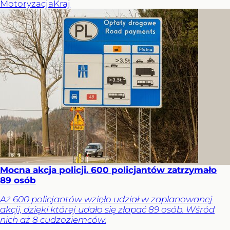
Motoryzacja
Kraj
Mocna akcja policji. 600 policjantów zatrzymało
89 osób
Aż 600 policjantów wzięło udział w zaplanowanej
akcji, dzięki której udało się złapać 89 osób. Wśród
nich aż 8 cudzoziemców.