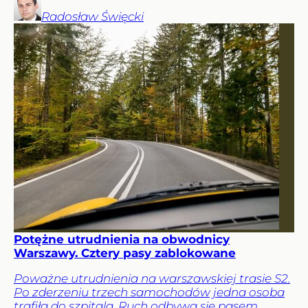
Radosław
Święcki
Potężne utrudnienia na obwodnicy
Warszawy. Cztery pasy zablokowane
Poważne utrudnienia na warszawskiej trasie S2.
Po zderzeniu trzech samochodów jedna osoba
trafiła do szpitala. Ruch odbywa się pasem