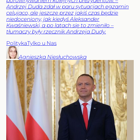
porównywaniem kolejnych prezydentów. –
Andrzej Duda zdał w paru sytuacjach egzamin
celująco, ale jeszcze przez jakiś czas będzie
niedoceniony, jak kiedyś Aleksander
Kwaśniewski, a po latach się to zmieniło –
tłumaczy były rzecznik Andrzeja Dudy.
Polityka
Tylko u Nas
Agnieszka
Niesłuchowska