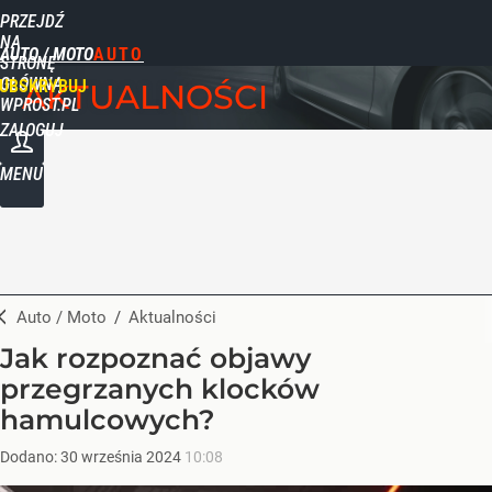
PRZEJDŹ
NA
AUTO / MOTO
STRONĘ
GŁÓWNĄ
UBSKRYBUJ
AKTUALNOŚCI
WPROST.PL
ZALOGUJ
MENU
Auto / Moto
/
Aktualności
Jak rozpoznać objawy
przegrzanych klocków
hamulcowych?
Dodano:
30
września
2024
10:08