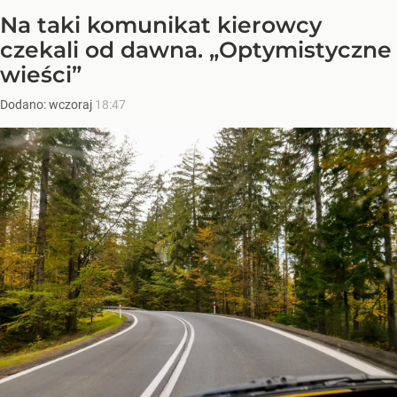
Na taki komunikat kierowcy
czekali od dawna. „Optymistyczne
wieści”
Dodano:
wczoraj
18:47