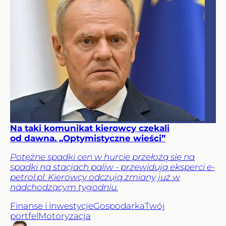
Na taki komunikat kierowcy czekali
od dawna. „Optymistyczne wieści”
Potężne spadki cen w hurcie przełożą się na
spadki na stacjach paliw - przewidują eksperci e-
petrol.pl. Kierowcy odczują zmiany już w
nadchodzącym tygodniu.
Finanse i inwestycje
Gospodarka
Twój
portfel
Motoryzacja