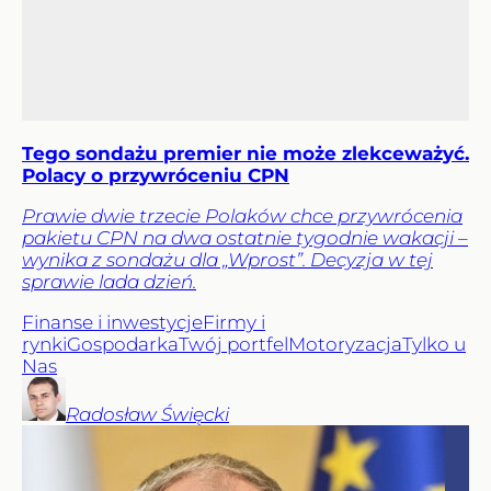
Tego sondażu premier nie może zlekceważyć.
Polacy o przywróceniu CPN
Prawie dwie trzecie Polaków chce przywrócenia
pakietu CPN na dwa ostatnie tygodnie wakacji –
wynika z sondażu dla „Wprost”. Decyzja w tej
sprawie lada dzień.
Finanse i inwestycje
Firmy i
rynki
Gospodarka
Twój portfel
Motoryzacja
Tylko u
Nas
Radosław
Święcki