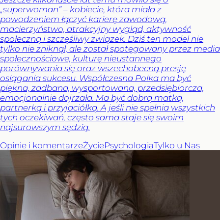
„superwoman” – kobiecie, która miała z
powodzeniem łączyć karierę zawodową,
macierzyństwo, atrakcyjny wygląd, aktywność
społeczną i szczęśliwy związek. Dziś ten model nie
tylko nie zniknął, ale został spotęgowany przez media
społecznościowe, kulturę nieustannego
porównywania się oraz wszechobecną presję
osiągania sukcesu. Współczesna Polka ma być
piękna, zadbana, wysportowana, przedsiębiorcza,
emocjonalnie dojrzała. Ma być dobrą matką,
partnerką i przyjaciółką. A jeśli nie spełnia wszystkich
tych oczekiwań, często sama staje się swoim
najsurowszym sędzią.
Opinie i komentarze
Życie
Psychologia
Tylko u Nas