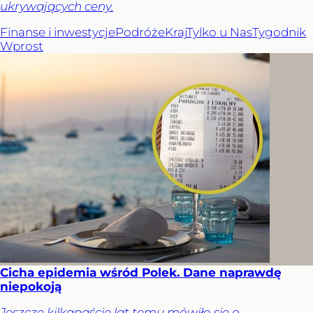
ukrywających ceny.
Finanse i inwestycje
Podróże
Kraj
Tylko u Nas
Tygodnik
Wprost
Cicha epidemia wśród Polek. Dane naprawdę
niepokoją
Jeszcze kilkanaście lat temu mówiło się o