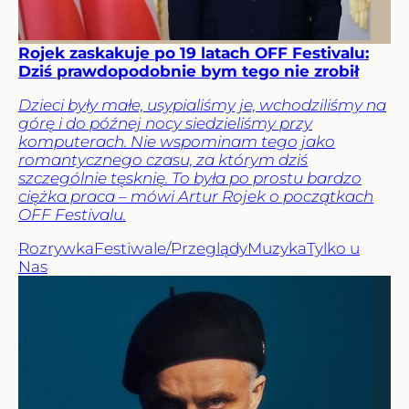
Rojek zaskakuje po 19 latach OFF Festivalu:
Dziś prawdopodobnie bym tego nie zrobił
Dzieci były małe, usypialiśmy je, wchodziliśmy na
górę i do późnej nocy siedzieliśmy przy
komputerach. Nie wspominam tego jako
romantycznego czasu, za którym dziś
szczególnie tęsknię. To była po prostu bardzo
ciężka praca – mówi Artur Rojek o początkach
OFF Festivalu.
Rozrywka
Festiwale/Przeglądy
Muzyka
Tylko u
Nas