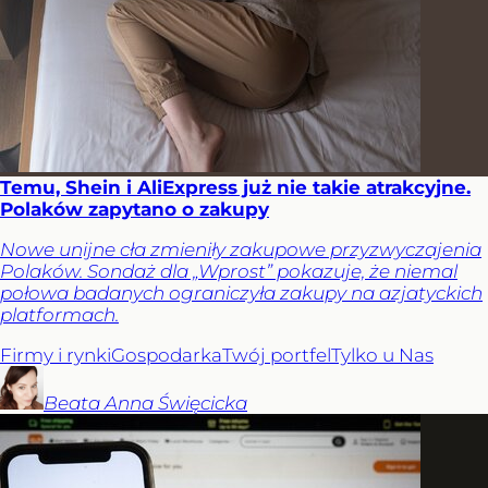
Temu, Shein i AliExpress już nie takie atrakcyjne.
Polaków zapytano o zakupy
Nowe unijne cła zmieniły zakupowe przyzwyczajenia
Polaków. Sondaż dla „Wprost” pokazuje, że niemal
połowa badanych ograniczyła zakupy na azjatyckich
platformach.
Firmy i rynki
Gospodarka
Twój portfel
Tylko u Nas
Beata Anna
Święcicka