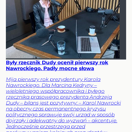
Były rzecznik Dudy ocenił pierwszy rok
Nawrockiego. Padły mocne słowa
Mija pierwszy rok prezydentury Karola
Nawrockiego. Dla Marcina Kędryny –
wieloletniego współpracownika i byłego
rzecznika prasowego prezydenta Andrzeja
Dudy – bilans jest pozytywny: – Karol Nawrocki
na obecny czas permanentnego kryzysu
politycznego sprawuje swój urząd w sposób
dojrzały i adekwatny do wyzwań – akcentuje.
Jednocześnie przestrzega przed