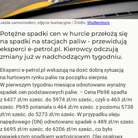
Jazda samochodem, zdjęcie ilustracyjne
/ Źródło:
Shutterstock
Potężne spadki cen w hurcie przełożą się
na spadki na stacjach paliw - przewidują
eksperci e-petrol.pl. Kierowcy odczują
zmiany już w nadchodzącym tygodniu.
Eksperci e-petrol.pl wskazują na dość dobrą sytuacją
na hurtowym rynku paliw na początku sierpnia.
W pierwszym tygodniu miesiąca odnotowano wyraźny
spadek cen podstawowych paliw. –
Cena Pb98 spadła
z 6437 zł/m sześc. do 5974 zł/m sześc., czyli o 463 zł/m
sześc. Pb95 potaniała o 464 zł/m sześc. z poziomu 5738
zł/m sześc. do 5273 zł/m sześc. W przypadku oleju
napędowego (ON) odnotowano spadek o 489 zł/m sześc.
z 6695 zł/m sześc. do 6206 zł/m sześc., co było
największym spadkiem wartościowym. Olej opałowy