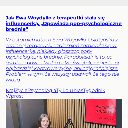
Jak Ewa Woydyłło z terapeutki stała się
influencerką. „Opowiada pop-psychologiczne
brednie”
W ostatnich latach Ewa Woydyłło-Osiatyńska z
cenionej terapeutki uzależnień zamieniła się w
influencerkę, niekiedy głoszącą pop-
psychologiczne brednie. Paradoksalnie to, co
ostatnio powiedziała o Idze Świątek, nie jest ani
najbardziej kontrowersyjne, ani najgroźniejsze.
Problem w tym, że wszyscy udawali, że tego nie
widzą.
Kraj
Życie
Psychologia
Tylko u Nas
Tygodnik
Wprost