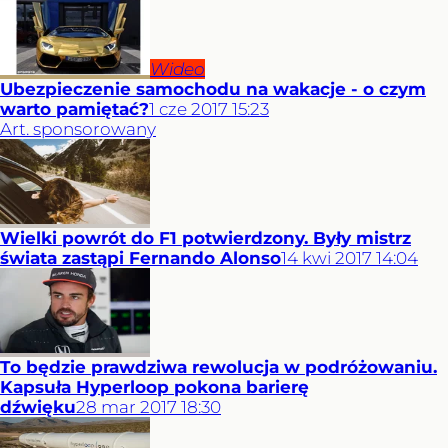
Wideo
Ubezpieczenie samochodu na wakacje - o czym
warto pamiętać?
1
cze
2017
15:23
Art. sponsorowany
Wielki powrót do F1 potwierdzony. Były mistrz
świata zastąpi Fernando Alonso
14
kwi
2017
14:04
To będzie prawdziwa rewolucja w podróżowaniu.
Kapsuła Hyperloop pokona barierę
dźwięku
28
mar
2017
18:30