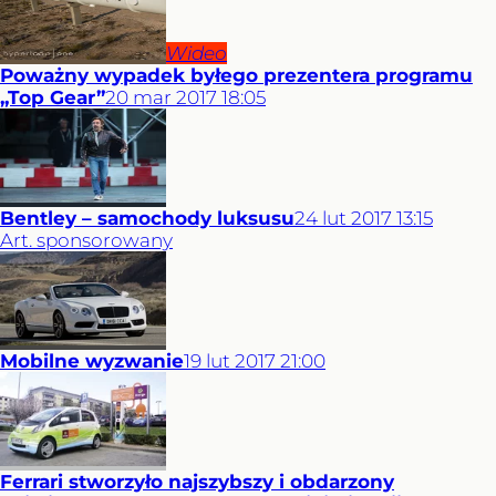
Wideo
Poważny wypadek byłego prezentera programu
„Top Gear”
20
mar
2017
18:05
Bentley – samochody luksusu
24
lut
2017
13:15
Art. sponsorowany
Mobilne wyzwanie
19
lut
2017
21:00
Ferrari stworzyło najszybszy i obdarzony