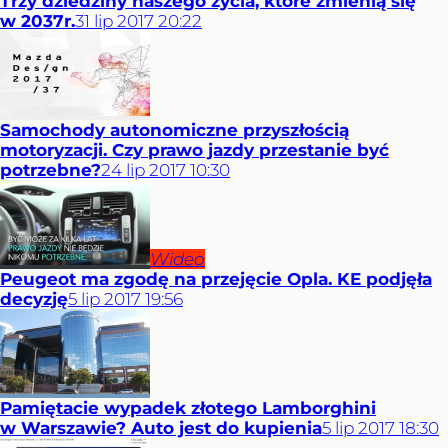
Trzy dziedziny naszego życia, które zmienią się
w 2037r.
31
lip
2017
20:22
Samochody autonomiczne przyszłością
motoryzacji. Czy prawo jazdy przestanie być
potrzebne?
24
lip
2017
10:30
Wideo
Peugeot ma zgodę na przejęcie Opla. KE podjęła
decyzję
5
lip
2017
19:56
Pamiętacie wypadek złotego Lamborghini
w Warszawie? Auto jest do kupienia
5
lip
2017
18:30