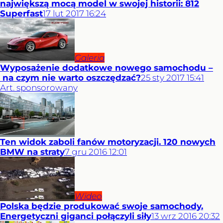
największą mocą model w swojej historii: 812
Superfast
17
lut
2017
16:24
Galeria
Wyposażenie dodatkowe nowego samochodu –
na czym nie warto oszczędzać?
25
sty
2017
15:41
Art. sponsorowany
Ten widok zaboli fanów motoryzacji. 120 nowych
BMW na straty
7
gru
2016
12:01
Wideo
Polska będzie produkować swoje samochody.
Energetyczni giganci połączyli siły
13
wrz
2016
20:32