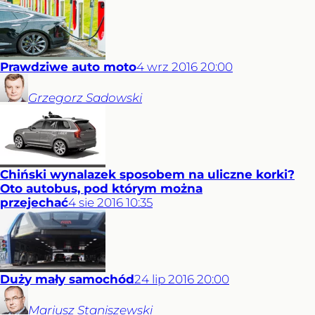
Prawdziwe auto moto
4
wrz
2016
20:00
Grzegorz
Sadowski
Chiński wynalazek sposobem na uliczne korki?
Oto autobus, pod którym można
przejechać
4
sie
2016
10:35
Duży mały samochód
24
lip
2016
20:00
Mariusz
Staniszewski