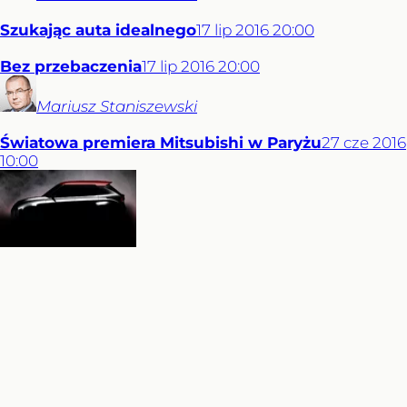
Szukając auta idealnego
17
lip
2016
20:00
Bez przebaczenia
17
lip
2016
20:00
Mariusz
Staniszewski
Światowa premiera Mitsubishi w Paryżu
27
cze
2016
10:00