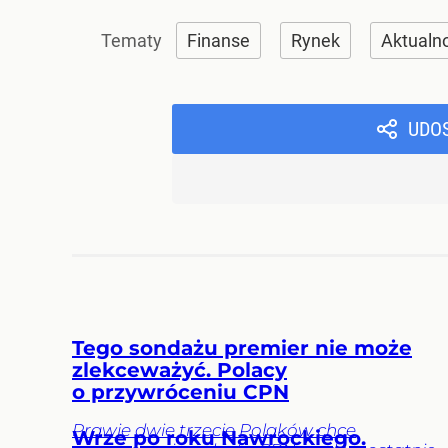
Finanse
Rynek
Aktualn
UDO
Tego sondażu premier nie może
zlekceważyć. Polacy
o przywróceniu CPN
Prawie dwie trzecie Polaków chce
Wrze po roku Nawrockiego.