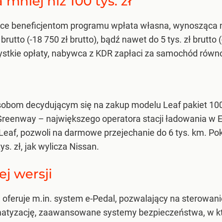
mniej niż 100 tys. zł
ce beneficjentom programu wpłata własna, wynosząca no
tto (-18 750 zł brutto), bądź nawet do 5 tys. zł brutto (-2
stkie opłaty, nabywca z KDR zapłaci za samochód równo
sobom decydującym się na zakup modelu Leaf pakiet 10
 Greenway – największego operatora stacji ładowania w Eu
 Leaf, pozwoli na darmowe przejechanie do 6 tys. km. 
s. zł, jak wylicza Nissan.
j wersji
ia oferuje m.in. system e-Pedal, pozwalający na sterow
matyzację, zaawansowane systemy bezpieczeństwa, w kt