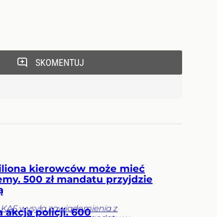
SKOMENTUJ
iliona kierowców może mieć
emy. 500 zł mandatu przyjdzie
ą
 KAS wysyła zawiadomienia z
akcja policji. 600