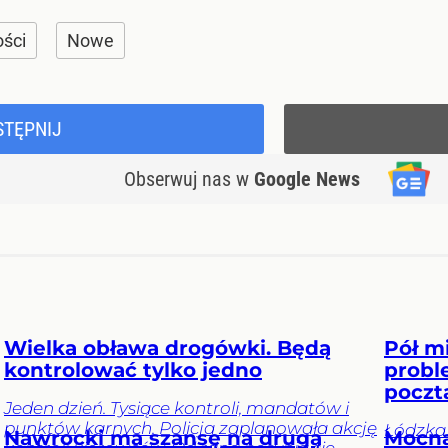
ości
Nowe
STĘPNIJ
Obserwuj nas
w
Google News
Wielka obława drogówki. Będą
Pół m
kontrolować tylko jedno
probl
poczt
Jeden dzień. Tysiące kontroli, mandatów i
punktów karnych. Policja zaplanowała akcję
Łódzka
Nawrocki ma szansę na drugą
Mocna 
kontroli kierowców. Od rana posypią się