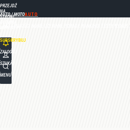
PRZEJDŹ
Udostępnij
0
Skomentuj
NA
AUTO / MOTO
STRONĘ
GŁÓWNĄ
AKTUALNOŚCI
NOWE
UŻYWANE
PORADY
RANKINGI
TESTY
RYNEK
WPROST.PL
SUBSKRYBUJ
ZALOGUJ
SZUKAJ
MENU