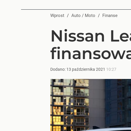
Wprost
/
Auto / Moto
/
Finanse
Nissan Le
finansow
Dodano:
13
października
2021
10:27