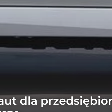
aut dla przedsiębi