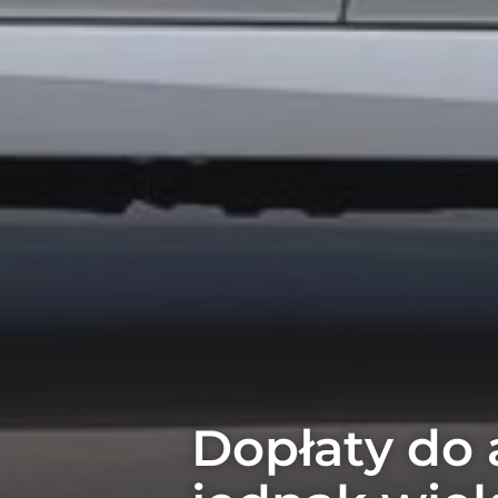
Dopłaty do 