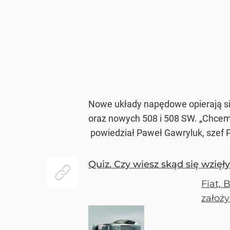
Nowe układy napędowe opierają si
oraz nowych 508 i 508 SW. „Chcem
powiedział Paweł Gawryluk, szef 
Quiz. Czy wiesz skąd się wzięł
Fiat, 
założy