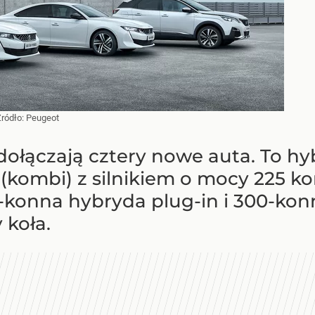
Źródło:
Peugeot
dołączają cztery nowe auta. To hy
 (kombi) z silnikiem o mocy 225 k
-konna hybryda plug-in i 300-kon
 koła.