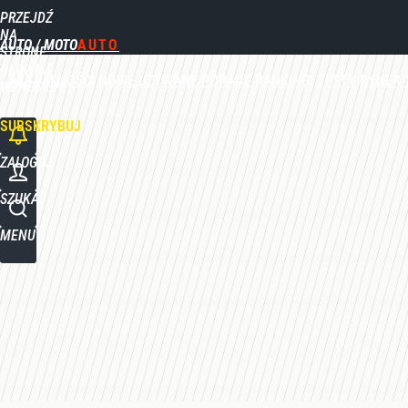
PRZEJDŹ
Udostępnij
0
Skomentuj
NA
AUTO / MOTO
STRONĘ
GŁÓWNĄ
AKTUALNOŚCI
NOWE
UŻYWANE
PORADY
RANKINGI
TESTY
RYNEK
WPROST.PL
SUBSKRYBUJ
ZALOGUJ
SZUKAJ
MENU