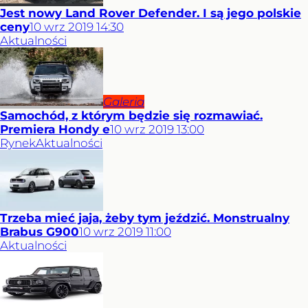
Jest nowy Land Rover Defender. I są jego polskie
ceny
10
wrz
2019
14:30
Aktualności
Galeria
Samochód, z którym będzie się rozmawiać.
Premiera Hondy e
10
wrz
2019
13:00
Rynek
Aktualności
Trzeba mieć jaja, żeby tym jeździć. Monstrualny
Brabus G900
10
wrz
2019
11:00
Aktualności