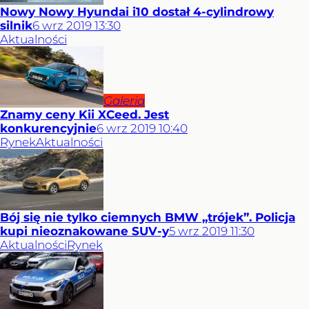
Nowy Nowy Hyundai i10 dostał 4-cylindrowy
silnik
6
wrz
2019
13:30
Aktualności
Galeria
Znamy ceny Kii XCeed. Jest
konkurencyjnie
6
wrz
2019
10:40
Rynek
Aktualności
Bój się nie tylko ciemnych BMW „trójek”. Policja
kupi nieoznakowane SUV-y
5
wrz
2019
11:30
Aktualności
Rynek