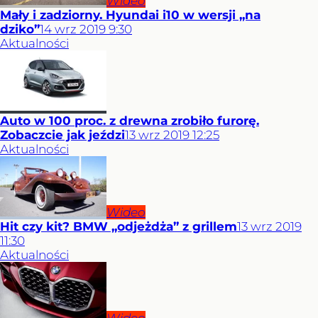
Wideo
Mały i zadziorny. Hyundai i10 w wersji „na
dziko”
14
wrz
2019
9:30
Aktualności
Auto w 100 proc. z drewna zrobiło furorę.
Zobaczcie jak jeździ
13
wrz
2019
12:25
Aktualności
Wideo
Hit czy kit? BMW „odjeżdża” z grillem
13
wrz
2019
11:30
Aktualności