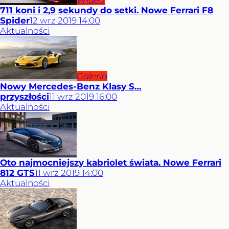
Wideo
711 koni i 2,9 sekundy do setki. Nowe Ferrari F8
Spider
12
wrz
2019
14:00
Aktualności
Galeria
Nowy Mercedes-Benz Klasy S…
przyszłości
11
wrz
2019
16:00
Aktualności
Oto najmocniejszy kabriolet świata. Nowe Ferrari
812 GTS
11
wrz
2019
14:00
Aktualności