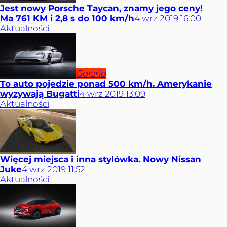
Jest nowy Porsche Taycan, znamy jego ceny!
Ma 761 KM i 2,8 s do 100 km/h
4
wrz
2019
16:00
Aktualności
Galeria
To auto pojedzie ponad 500 km/h. Amerykanie
wyzywają Bugatti
4
wrz
2019
13:09
Aktualności
Więcej miejsca i inna stylówka. Nowy Nissan
Juke
4
wrz
2019
11:52
Aktualności