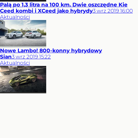
Palą po 1,3 litra na 100 km. Dwie oszczędne Kie
Ceed kombi i XCeed jako hybrydy
3
wrz
2019
16:00
Aktualności
Nowe Lambo! 800-konny hybrydowy
Sian
3
wrz
2019
15:22
Aktualności