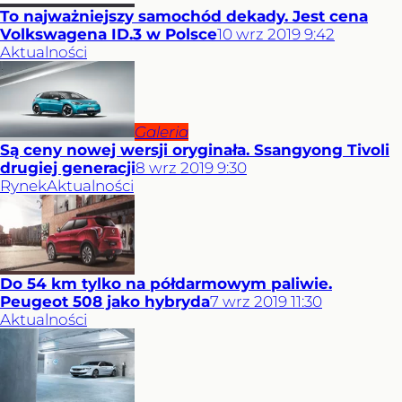
To najważniejszy samochód dekady. Jest cena
Volkswagena ID.3 w Polsce
10
wrz
2019
9:42
Aktualności
Galeria
Są ceny nowej wersji oryginała. Ssangyong Tivoli
drugiej generacji
8
wrz
2019
9:30
Rynek
Aktualności
Do 54 km tylko na półdarmowym paliwie.
Peugeot 508 jako hybryda
7
wrz
2019
11:30
Aktualności