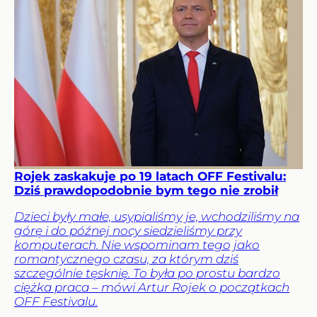
Rojek zaskakuje po 19 latach OFF Festivalu:
Dziś prawdopodobnie bym tego nie zrobił
Dzieci były małe, usypialiśmy je, wchodziliśmy na
górę i do późnej nocy siedzieliśmy przy
komputerach. Nie wspominam tego jako
romantycznego czasu, za którym dziś
szczególnie tęsknię. To była po prostu bardzo
ciężka praca – mówi Artur Rojek o początkach
OFF Festivalu.