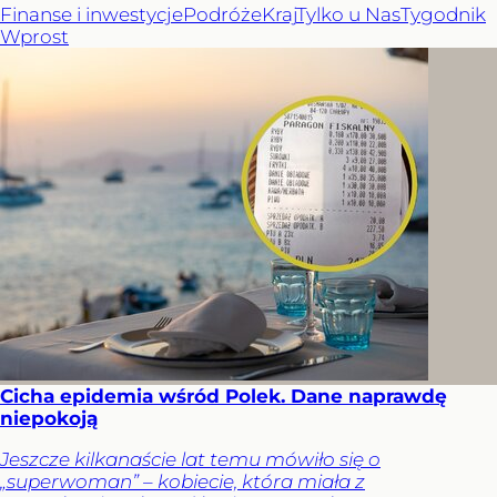
Finanse i inwestycje
Podróże
Kraj
Tylko u Nas
Tygodnik
Wprost
Cicha epidemia wśród Polek. Dane naprawdę
niepokoją
Jeszcze kilkanaście lat temu mówiło się o
„superwoman” – kobiecie, która miała z