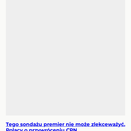
Tego sondażu premier nie może zlekceważyć.
Polacy o przywróceniu CPN