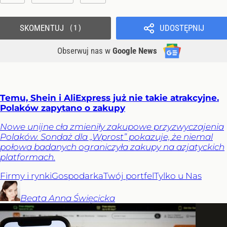
SKOMENTUJ
UDOSTĘPNIJ
1
Obserwuj nas
w
Google News
Temu, Shein i AliExpress już nie takie atrakcyjne.
Polaków zapytano o zakupy
Nowe unijne cła zmieniły zakupowe przyzwyczajenia
Polaków. Sondaż dla „Wprost” pokazuje, że niemal
połowa badanych ograniczyła zakupy na azjatyckich
platformach.
Firmy i rynki
Gospodarka
Twój portfel
Tylko u Nas
Beata Anna
Święcicka