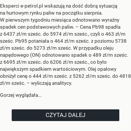
Eksperci e-petrol.pl wskazują na dość dobrą sytuacją
na hurtowym rynku paliw na początku sierpnia.
W pierwszym tygodniu miesiąca odnotowano wyraźny
spadek cen podstawowych paliw. –
Cena Pb98 spadła
z 6437 zł/m sześc. do 5974 zł/m sześc., czyli o 463 zł/m
sześc. Pb95 potaniała o 464 zł/m sześc. z poziomu 5738
zł/m sześc. do 5273 zł/m sześc. W przypadku oleju
napędowego (ON) odnotowano spadek o 489 zł/m sześc.
z 6695 zł/m sześc. do 6206 zł/m sześc., co było
największym spadkiem wartościowym. Olej opałowy
obniżył cenę o 444 zł/m sześc. z 5262 zł/m sześc. do 4818
zł/m sześc.
– wyliczają analitycy.
Gorzej wyglądała...
CZYTAJ DALEJ