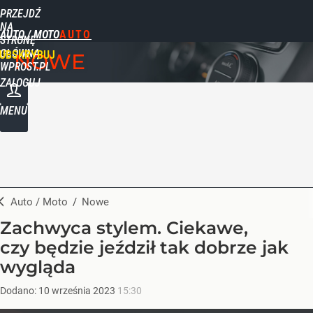
PRZEJDŹ
NA
AUTO / MOTO
STRONĘ
GŁÓWNĄ
UBSKRYBUJ
NOWE
WPROST.PL
ZALOGUJ
MENU
Auto / Moto
/
Nowe
Zachwyca stylem. Ciekawe,
czy będzie jeździł tak dobrze jak
wygląda
Dodano:
10
września
2023
15:30