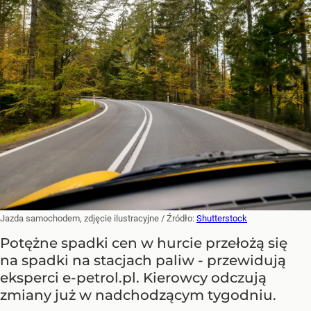
Jazda samochodem, zdjęcie ilustracyjne
/ Źródło:
Shutterstock
Potężne spadki cen w hurcie przełożą się
na spadki na stacjach paliw - przewidują
eksperci e-petrol.pl. Kierowcy odczują
zmiany już w nadchodzącym tygodniu.