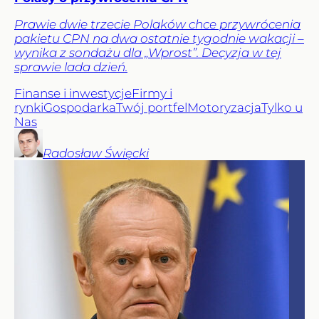
Prawie dwie trzecie Polaków chce przywrócenia
pakietu CPN na dwa ostatnie tygodnie wakacji –
wynika z sondażu dla „Wprost”. Decyzja w tej
sprawie lada dzień.
Finanse i inwestycje
Firmy i
rynki
Gospodarka
Twój portfel
Motoryzacja
Tylko u
Nas
Radosław
Święcki