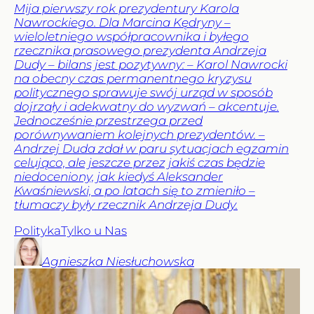
Mija pierwszy rok prezydentury Karola
Nawrockiego. Dla Marcina Kędryny –
wieloletniego współpracownika i byłego
rzecznika prasowego prezydenta Andrzeja
Dudy – bilans jest pozytywny: – Karol Nawrocki
na obecny czas permanentnego kryzysu
politycznego sprawuje swój urząd w sposób
dojrzały i adekwatny do wyzwań – akcentuje.
Jednocześnie przestrzega przed
porównywaniem kolejnych prezydentów. –
Andrzej Duda zdał w paru sytuacjach egzamin
celująco, ale jeszcze przez jakiś czas będzie
niedoceniony, jak kiedyś Aleksander
Kwaśniewski, a po latach się to zmieniło –
tłumaczy były rzecznik Andrzeja Dudy.
Polityka
Tylko u Nas
Agnieszka
Niesłuchowska