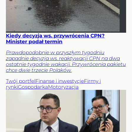
Kiedy decyzja ws. przywrócenia CPN?
Minister podał termin
Prawdopodobnie w przyszłym tygodniu
zapadnie decyzja ws. reaktywacji CPN na dwa
ostatnie tygodnie wakacji. Przywrócenia pakietu
chce dwie trzecie Polaków.
Twój portfel
Finanse i inwestycje
Firmy i
rynki
Gospodarka
Motoryzacja