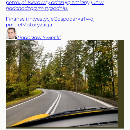
petrol.pl. Kierowcy odczują zmiany już w
nadchodzącym tygodniu.
Finanse i inwestycje
Gospodarka
Twój
portfel
Motoryzacja
Radosław
Święcki