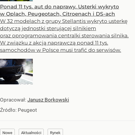
Ponad 11 tys. aut do naprawy. Usterki wykryto
w Oplach, Peugeotach, Citroenach i DS-ach
W 32 modelach z grupy Stellantis wykryto usterkę
dotyczą jednostki sterującej silnikiem
oraz oprogramowania centralki sterowania silnika.
W związku z akcją naprawczą ponad 11 tys.
samochodów w Polsce musi trafić do serwisów.
Opracował:
Janusz Borkowski
Źródło:
Peugeot
Nowe
Aktualności
Rynek