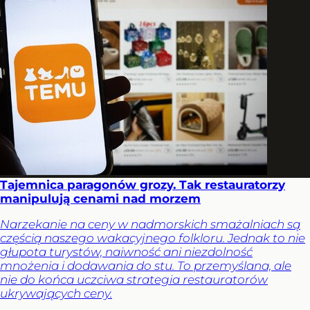
Tajemnica paragonów grozy. Tak restauratorzy
manipulują cenami nad morzem
Narzekanie na ceny w nadmorskich smażalniach są
częścią naszego wakacyjnego folkloru. Jednak to nie
głupota turystów, naiwność ani niezdolność
mnożenia i dodawania do stu. To przemyślana, ale
nie do końca uczciwa strategia restauratorów
ukrywających ceny.