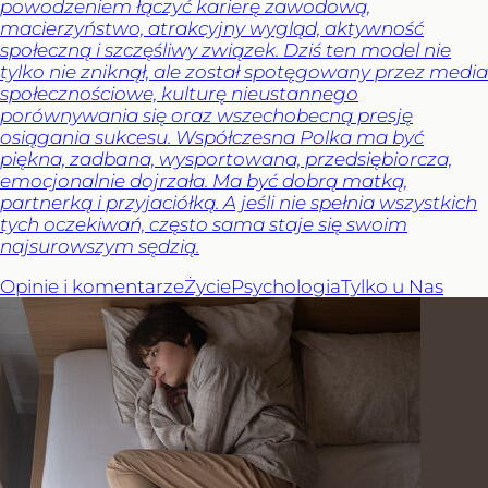
powodzeniem łączyć karierę zawodową,
macierzyństwo, atrakcyjny wygląd, aktywność
społeczną i szczęśliwy związek. Dziś ten model nie
tylko nie zniknął, ale został spotęgowany przez media
społecznościowe, kulturę nieustannego
porównywania się oraz wszechobecną presję
osiągania sukcesu. Współczesna Polka ma być
piękna, zadbana, wysportowana, przedsiębiorcza,
emocjonalnie dojrzała. Ma być dobrą matką,
partnerką i przyjaciółką. A jeśli nie spełnia wszystkich
tych oczekiwań, często sama staje się swoim
najsurowszym sędzią.
Opinie i komentarze
Życie
Psychologia
Tylko u Nas