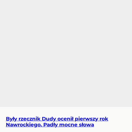
Były rzecznik Dudy ocenił pierwszy rok
Nawrockiego. Padły mocne słowa