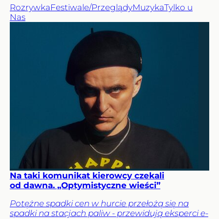
Rozrywka
Festiwale/Przeglądy
Muzyka
Tylko u
Nas
Na taki komunikat kierowcy czekali
od dawna. „Optymistyczne wieści”
Potężne spadki cen w hurcie przełożą się na
spadki na stacjach paliw - przewidują eksperci e-