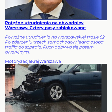
Potężne utrudnienia na obwodnicy
Warszawy. Cztery pasy zablokowane
Poważne utrudnienia na warszawskiej trasie S2.
Po zderzeniu trzech samochodów jedna osoba
trafiła do szpitala. Ruch odbywa się pasem
awaryjnym.
Motoryzacja
Kraj
Warszawa