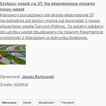
Szybszy wjazd na S7. Na ekspresówce otwarto
nowy węzeł
Kierowcy poruszający się drogą ekspresową S7
na południe od stolicy mogą już korzystać z nowo
otwartego węzła Tarczyn Północ. To ostatni oddany
do użytku węzeł zbudowany na nowym fragmencie
wylotówki z Warszawy w kierunku Krakowa.
Opracował:
Janusz Borkowski
Źródło:
GDDKiA
Warszawa
Rynek
Aktualności
Transport