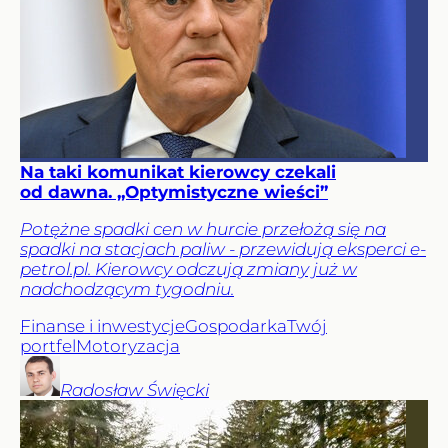
Na taki komunikat kierowcy czekali
od dawna. „Optymistyczne wieści”
Potężne spadki cen w hurcie przełożą się na
spadki na stacjach paliw - przewidują eksperci e-
petrol.pl. Kierowcy odczują zmiany już w
nadchodzącym tygodniu.
Finanse i inwestycje
Gospodarka
Twój
portfel
Motoryzacja
Radosław
Święcki