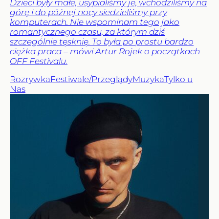
Dzieci były małe, usypialiśmy je, wchodziliśmy na
górę i do późnej nocy siedzieliśmy przy
komputerach. Nie wspominam tego jako
romantycznego czasu, za którym dziś
szczególnie tęsknię. To była po prostu bardzo
ciężka praca – mówi Artur Rojek o początkach
OFF Festivalu.
Rozrywka
Festiwale/Przeglądy
Muzyka
Tylko u
Nas