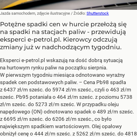
Jazda samochodem, zdjęcie ilustracyjne
/ Źródło:
Shutterstock
Potężne spadki cen w hurcie przełożą się
na spadki na stacjach paliw - przewidują
eksperci e-petrol.pl. Kierowcy odczują
zmiany już w nadchodzącym tygodniu.
Eksperci e-petrol.pl wskazują na dość dobrą sytuacją
na hurtowym rynku paliw na początku sierpnia.
W pierwszym tygodniu miesiąca odnotowano wyraźny
spadek cen podstawowych paliw. –
Cena Pb98 spadła
z 6437 zł/m sześc. do 5974 zł/m sześc., czyli o 463 zł/m
sześc. Pb95 potaniała o 464 zł/m sześc. z poziomu 5738
zł/m sześc. do 5273 zł/m sześc. W przypadku oleju
napędowego (ON) odnotowano spadek o 489 zł/m sześc.
z 6695 zł/m sześc. do 6206 zł/m sześc., co było
największym spadkiem wartościowym. Olej opałowy
obniżył cenę o 444 zł/m sześc. z 5262 zł/m sześc. do 4818