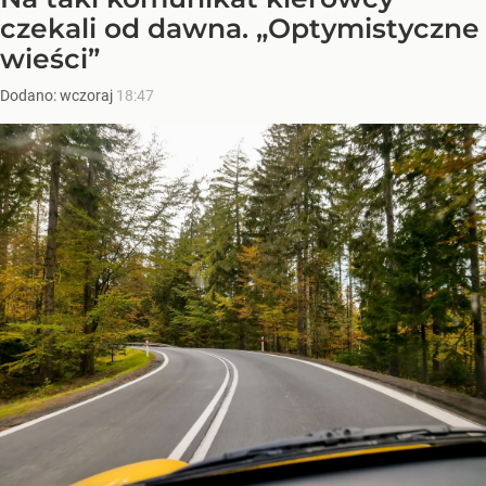
czekali od dawna. „Optymistyczne
wieści”
Dodano:
wczoraj
18:47