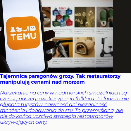
Tajemnica paragonów grozy. Tak restauratorzy
manipulują cenami nad morzem
Narzekanie na ceny w nadmorskich smażalniach są
częścią naszego wakacyjnego folkloru. Jednak to nie
głupota turystów, naiwność ani niezdolność
mnożenia i dodawania do stu. To przemyślana, ale
nie do końca uczciwa strategia restauratorów
ukrywających ceny.