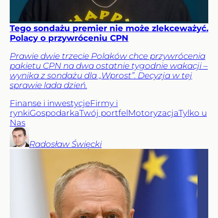
Tego sondażu premier nie może zlekceważyć.
Polacy o przywróceniu CPN
Prawie dwie trzecie Polaków chce przywrócenia
pakietu CPN na dwa ostatnie tygodnie wakacji –
wynika z sondażu dla „Wprost”. Decyzja w tej
sprawie lada dzień.
Finanse i inwestycje
Firmy i
rynki
Gospodarka
Twój portfel
Motoryzacja
Tylko u
Nas
Radosław
Święcki