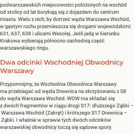
podwarszawskich miejscowości położonych na wschód
od stolicy od lat borykają się z dojazdem do centrum
miasta. Wielu z nich, by dotrzeć węzła Warszawa Wschód,
w gęstym ruchu przemieszcza się drogami wojewódzkimi:
631, 637, 638 i ulicami Wesołej. Jeśli jadą w kierunku
Krakowa wybierają północno-zachodnią część
warszawskiego ringu.
Dwa odcinki Wschodniej Obwodnicy
Warszawy
Przypomnijmy, że Wschodnia Obwodnica Warszawy
ma przebiegać od węzła Drewnica na skrzyżowaniu z S8
do węzła Warszawa Wschód. WOW ma składać się
z dwóch fragmentów w ciągu drogi S17: dłuższego Ząbki –
Warszawa Wschód (Zakręt) i krótszego S17 Drewnica –
Ząbki. I właśnie w sprawie tych dwóch odcinków
warszawskiej obwodnicy toczą się sądowe spory.