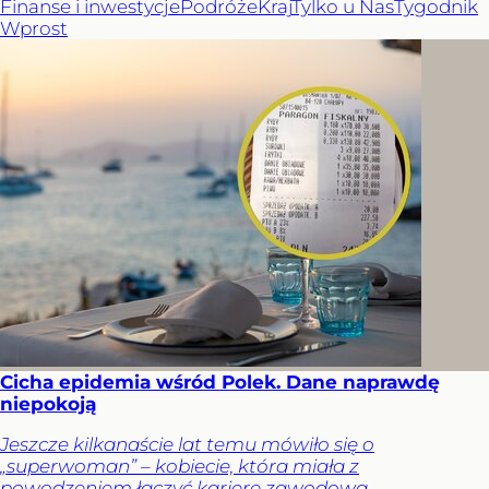
Finanse i inwestycje
Podróże
Kraj
Tylko u Nas
Tygodnik
Wprost
Cicha epidemia wśród Polek. Dane naprawdę
niepokoją
Jeszcze kilkanaście lat temu mówiło się o
„superwoman” – kobiecie, która miała z
powodzeniem łączyć karierę zawodową,