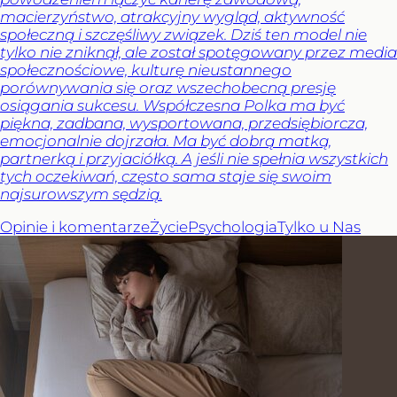
macierzyństwo, atrakcyjny wygląd, aktywność
społeczną i szczęśliwy związek. Dziś ten model nie
tylko nie zniknął, ale został spotęgowany przez media
społecznościowe, kulturę nieustannego
porównywania się oraz wszechobecną presję
osiągania sukcesu. Współczesna Polka ma być
piękna, zadbana, wysportowana, przedsiębiorcza,
emocjonalnie dojrzała. Ma być dobrą matką,
partnerką i przyjaciółką. A jeśli nie spełnia wszystkich
tych oczekiwań, często sama staje się swoim
najsurowszym sędzią.
Opinie i komentarze
Życie
Psychologia
Tylko u Nas