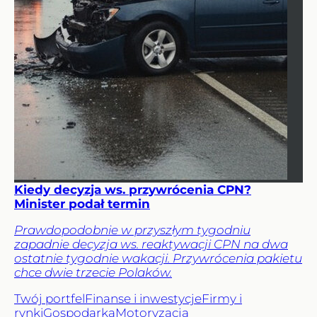
Kiedy decyzja ws. przywrócenia CPN?
Minister podał termin
Prawdopodobnie w przyszłym tygodniu
zapadnie decyzja ws. reaktywacji CPN na dwa
ostatnie tygodnie wakacji. Przywrócenia pakietu
chce dwie trzecie Polaków.
Twój portfel
Finanse i inwestycje
Firmy i
rynki
Gospodarka
Motoryzacja