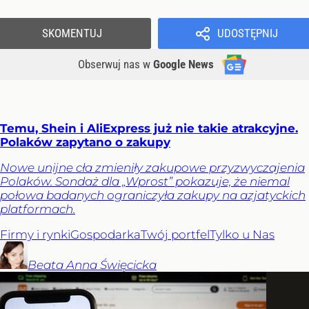
SKOMENTUJ
UDOSTĘPNIJ
Obserwuj nas
w
Google News
Temu, Shein i AliExpress już nie takie atrakcyjne.
Polaków zapytano o zakupy
Nowe unijne cła zmieniły zakupowe przyzwyczajenia
Polaków. Sondaż dla „Wprost” pokazuje, że niemal
połowa badanych ograniczyła zakupy na azjatyckich
platformach.
Firmy i rynki
Gospodarka
Twój portfel
Tylko u Nas
Beata Anna
Święcicka