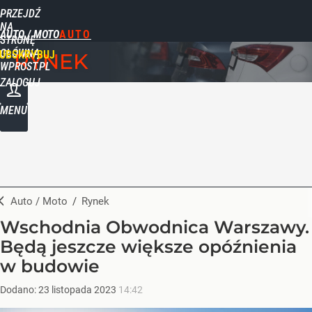
PRZEJDŹ
NA
AUTO / MOTO
STRONĘ
GŁÓWNĄ
UBSKRYBUJ
RYNEK
WPROST.PL
ZALOGUJ
MENU
Auto / Moto
/
Rynek
Wschodnia Obwodnica Warszawy.
Będą jeszcze większe opóźnienia
w budowie
Dodano:
23
listopada
2023
14:42