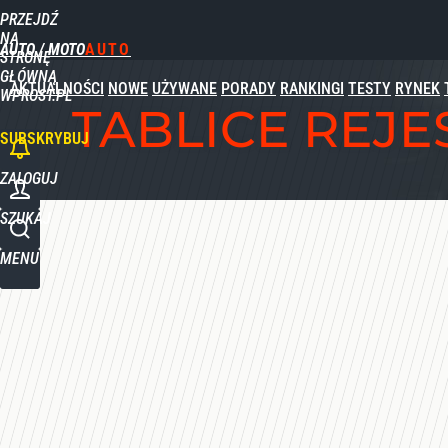
PRZEJDŹ
NA
AUTO / MOTO
STRONĘ
GŁÓWNĄ
AKTUALNOŚCI
NOWE
UŻYWANE
PORADY
RANKINGI
TESTY
RYNEK
WPROST.PL
TABLICE REJ
SUBSKRYBUJ
ZALOGUJ
SZUKAJ
MENU