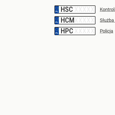
HSC
–
Kontro
HCM
–
Służba
HPC
–
Policja