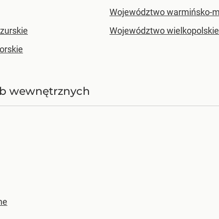
Województwo warmińsko-m
zurskie
Województwo wielkopolskie
rskie
użb wewnętrznych
ne