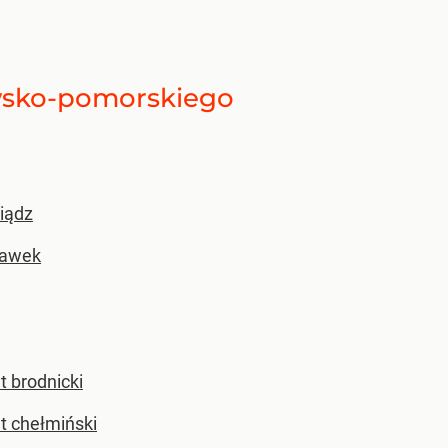
sko-pomorskiego
iądz
ławek
t brodnicki
t chełmiński