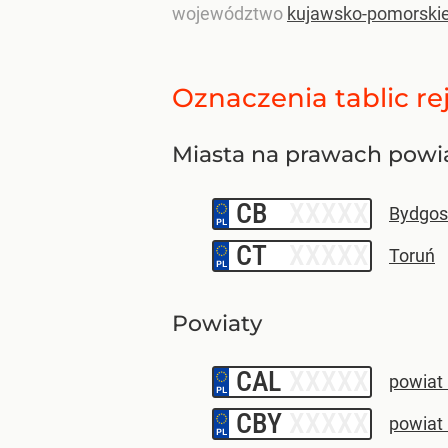
województwo
kujawsko-pomorski
Oznaczenia tablic re
Miasta na prawach powi
CB
–
Bydgos
CT
–
Toruń
Powiaty
CAL
–
powiat
CBY
–
powiat