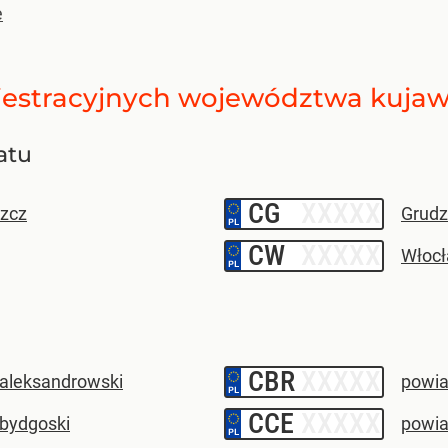
e
jestracyjnych
województwa kujaw
atu
CG
–
zcz
Grudz
CW
–
Włoc
CBR
–
 aleksandrowski
powia
CCE
–
 bydgoski
powia