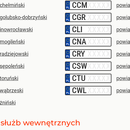
CCM
–
 chełmiński
powia
CGR
–
 golubsko-dobrzyński
powia
CLI
–
 inowrocławski
powia
CNA
–
 mogileński
powia
CRY
–
radziejowski
powia
CSW
–
sępoleński
powia
CTU
–
toruński
powia
CWL
–
 wąbrzeski
powia
żniński
ne służb wewnętrznych