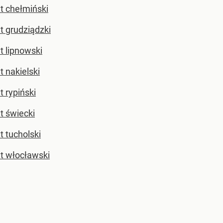
t chełmiński
t grudziądzki
t lipnowski
t nakielski
t rypiński
t świecki
t tucholski
t włocławski