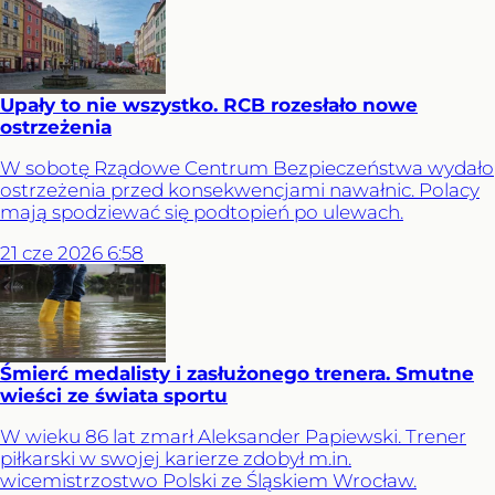
Upały to nie wszystko. RCB rozesłało nowe
ostrzeżenia
W sobotę Rządowe Centrum Bezpieczeństwa wydało
ostrzeżenia przed konsekwencjami nawałnic. Polacy
mają spodziewać się podtopień po ulewach.
21
cze
2026
6:58
Śmierć medalisty i zasłużonego trenera. Smutne
wieści ze świata sportu
W wieku 86 lat zmarł Aleksander Papiewski. Trener
piłkarski w swojej karierze zdobył m.in.
wicemistrzostwo Polski ze Śląskiem Wrocław.