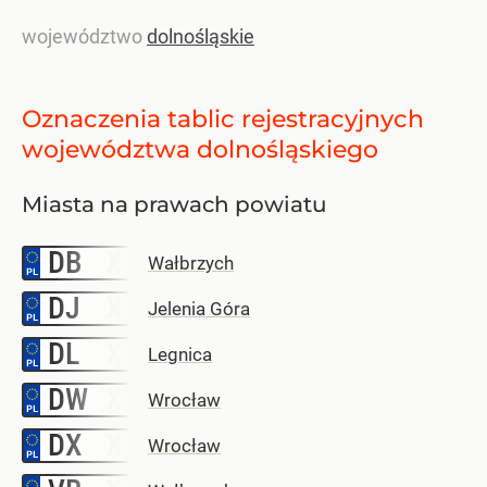
województwo
dolnośląskie
Oznaczenia tablic rejestracyjnych
województwa dolnośląskiego
Miasta na prawach powiatu
DB
–
Wałbrzych
DJ
–
Jelenia Góra
DL
–
Legnica
DW
–
Wrocław
DX
–
Wrocław
–