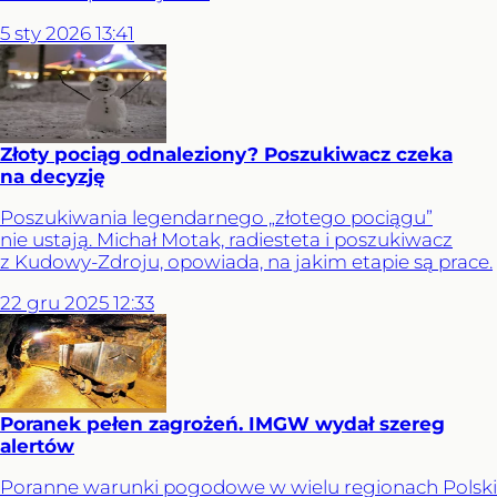
5
sty
2026
13:41
Złoty pociąg odnaleziony? Poszukiwacz czeka
na decyzję
Poszukiwania legendarnego „złotego pociągu”
nie ustają. Michał Motak, radiesteta i poszukiwacz
z Kudowy-Zdroju, opowiada, na jakim etapie są prace.
22
gru
2025
12:33
Poranek pełen zagrożeń. IMGW wydał szereg
alertów
Poranne warunki pogodowe w wielu regionach Polski