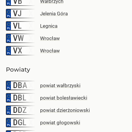
VB
Wałbrzych
VJ
–
Jelenia Góra
VL
–
Legnica
VW
–
Wrocław
VX
–
Wrocław
Powiaty
DBA
–
powiat wałbrzyski
DBL
–
powiat bolesławiecki
DDZ
–
powiat dzierżoniowski
DGL
–
powiat głogowski