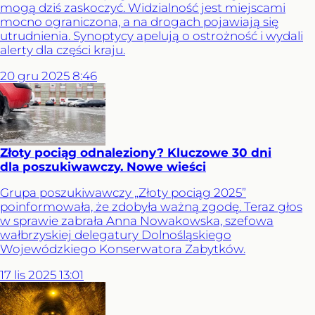
mogą dziś zaskoczyć. Widzialność jest miejscami
mocno ograniczona, a na drogach pojawiają się
utrudnienia. Synoptycy apelują o ostrożność i wydali
alerty dla części kraju.
20
gru
2025
8:46
Złoty pociąg odnaleziony? Kluczowe 30 dni
dla poszukiwawczy. Nowe wieści
Grupa poszukiwawczy „Złoty pociąg 2025”
poinformowała, że zdobyła ważną zgodę. Teraz głos
w sprawie zabrała Anna Nowakowska, szefowa
wałbrzyskiej delegatury Dolnośląskiego
Wojewódzkiego Konserwatora Zabytków.
17
lis
2025
13:01