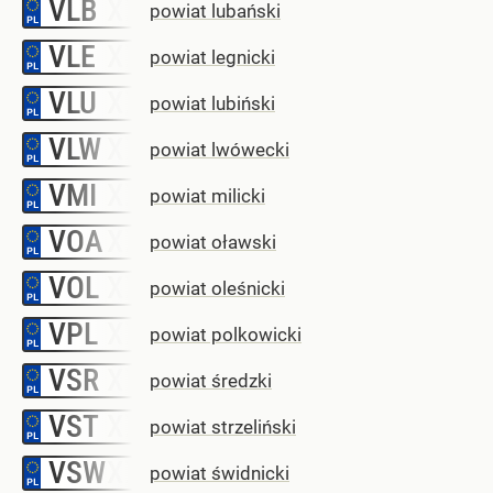
VLB
–
powiat lubański
VLE
–
powiat legnicki
VLU
–
powiat lubiński
VLW
–
powiat lwówecki
VMI
–
powiat milicki
VOA
–
powiat oławski
VOL
–
powiat oleśnicki
VPL
–
powiat polkowicki
VSR
–
powiat średzki
VST
–
powiat strzeliński
VSW
–
powiat świdnicki