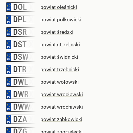
DOL
–
powiat oleśnicki
DPL
–
powiat polkowicki
DSR
–
powiat średzki
DST
–
powiat strzeliński
DSW
–
powiat świdnicki
DTR
–
powiat trzebnicki
DWL
–
powiat wołowski
DWR
–
powiat wrocławski
DWW
–
powiat wrocławski
DZA
–
powiat ząbkowicki
DZG
–
powiat zgorzelecki