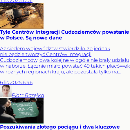
7
lis
2025
17:31
Tyle Centrów Integracji Cudzoziemców powstanie
w Polsce. Są nowe dane
Aż siedem województw stwierdziło, że jednak
nie będzie tworzyć Centrów Integracji
Cudzoziemców, dwa kolejne w ogóle nie brały udziału
w naborze. Łącznie miało powstać 49 takich placówek
w różnych regionach kraju, ale pozostała tylko na...
6
lis
2025
6:46
Piotr
Barejka
Poszukiwania złotego pociągu i dwa kluczowe