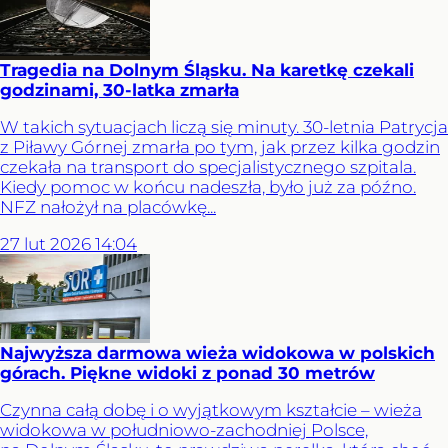
Tragedia na Dolnym Śląsku. Na karetkę czekali
godzinami, 30-latka zmarła
W takich sytuacjach liczą się minuty. 30-letnia Patrycja
z Piławy Górnej zmarła po tym, jak przez kilka godzin
czekała na transport do specjalistycznego szpitala.
Kiedy pomoc w końcu nadeszła, było już za późno.
NFZ nałożył na placówkę...
27
lut
2026
14:04
Najwyższa darmowa wieża widokowa w polskich
górach. Piękne widoki z ponad 30 metrów
Czynna całą dobę i o wyjątkowym kształcie – wieża
widokowa w południowo-zachodniej Polsce,