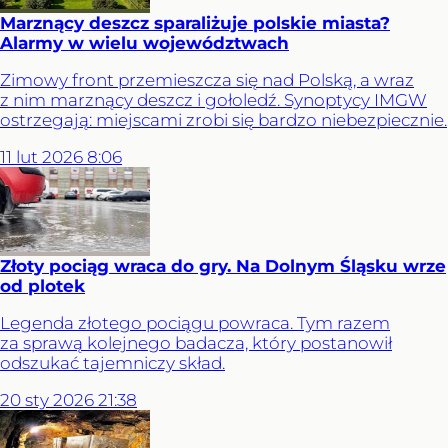
Marznący deszcz sparaliżuje polskie miasta?
Alarmy w wielu województwach
Zimowy front przemieszcza się nad Polską, a wraz
z nim marznący deszcz i gołoledź. Synoptycy IMGW
ostrzegają: miejscami zrobi się bardzo niebezpiecznie.
11
lut
2026
8:06
Złoty pociąg wraca do gry. Na Dolnym Śląsku wrze
od plotek
Legenda złotego pociągu powraca. Tym razem
za sprawą kolejnego badacza, który postanowił
odszukać tajemniczy skład.
20
sty
2026
21:38