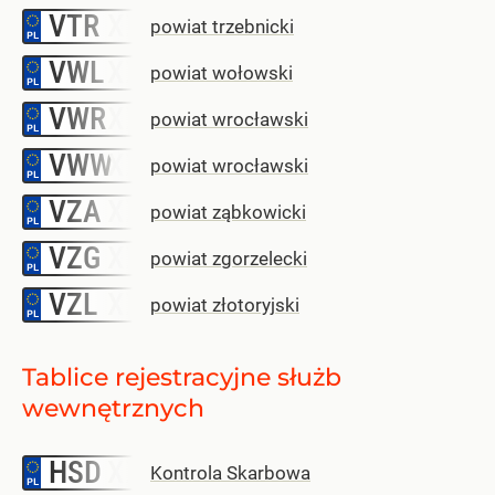
VTR
–
powiat trzebnicki
VWL
–
powiat wołowski
VWR
–
powiat wrocławski
VWW
–
powiat wrocławski
VZA
–
powiat ząbkowicki
VZG
–
powiat zgorzelecki
VZL
–
powiat złotoryjski
Tablice rejestracyjne służb
wewnętrznych
HSD
–
Kontrola Skarbowa