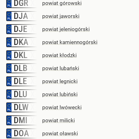
DGR
–
powiat górowski
DJA
–
powiat jaworski
DJE
–
powiat jeleniogórski
DKA
–
powiat kamiennogórski
DKL
–
powiat kłodzki
DLB
–
powiat lubański
DLE
–
powiat legnicki
DLU
–
powiat lubiński
DLW
–
powiat lwówecki
DMI
–
powiat milicki
DOA
–
powiat oławski