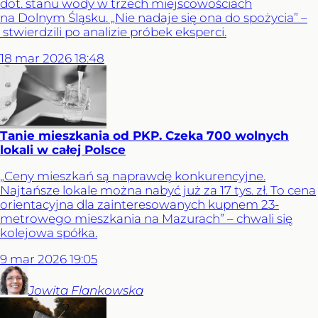
dot. stanu wody w trzech miejscowościach
na Dolnym Śląsku. „Nie nadaje się ona do spożycia” –
stwierdzili po analizie próbek eksperci.
18
mar
2026
18:48
Tanie mieszkania od PKP. Czeka 700 wolnych
lokali w całej Polsce
„Ceny mieszkań są naprawdę konkurencyjne.
Najtańsze lokale można nabyć już za 17 tys. zł. To cena
orientacyjna dla zainteresowanych kupnem 23-
metrowego mieszkania na Mazurach” – chwali się
kolejowa spółka.
9
mar
2026
19:05
Jowita
Flankowska