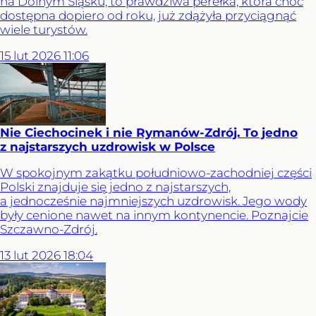
na Dolnym Śląsku, to prawdziwa perełka, która choć
dostępna dopiero od roku, już zdążyła przyciągnąć
wiele turystów.
15
lut
2026
11:06
Nie Ciechocinek i nie Rymanów-Zdrój. To jedno
z najstarszych uzdrowisk w Polsce
W spokojnym zakątku południowo-zachodniej części
Polski znajduje się jedno z najstarszych,
a jednocześnie najmniejszych uzdrowisk. Jego wody
były cenione nawet na innym kontynencie. Poznajcie
Szczawno-Zdrój.
13
lut
2026
18:04