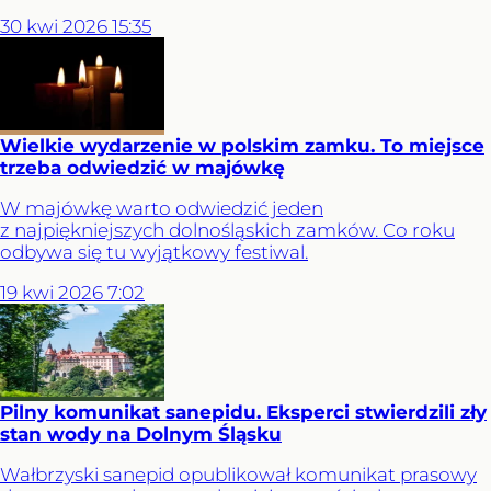
30
kwi
2026
15:35
Wielkie wydarzenie w polskim zamku. To miejsce
trzeba odwiedzić w majówkę
W majówkę warto odwiedzić jeden
z najpiękniejszych dolnośląskich zamków. Co roku
odbywa się tu wyjątkowy festiwal.
19
kwi
2026
7:02
Pilny komunikat sanepidu. Eksperci stwierdzili zły
stan wody na Dolnym Śląsku
Wałbrzyski sanepid opublikował komunikat prasowy