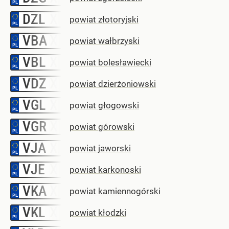
DZL
–
powiat złotoryjski
VBA
–
powiat wałbrzyski
VBL
–
powiat bolesławiecki
VDZ
–
powiat dzierżoniowski
VGL
–
powiat głogowski
VGR
–
powiat górowski
VJA
–
powiat jaworski
VJE
–
powiat karkonoski
VKA
–
powiat kamiennogórski
VKL
–
powiat kłodzki