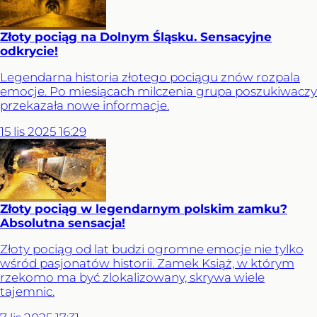
Złoty pociąg na Dolnym Śląsku. Sensacyjne
odkrycie!
Legendarna historia złotego pociągu znów rozpala
emocje. Po miesiącach milczenia grupa poszukiwaczy
przekazała nowe informacje.
15
lis
2025
16:29
Złoty pociąg w legendarnym polskim zamku?
Absolutna sensacja!
Złoty pociąg od lat budzi ogromne emocje nie tylko
wśród pasjonatów historii. Zamek Książ, w którym
rzekomo ma być zlokalizowany, skrywa wiele
tajemnic.