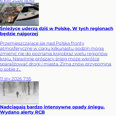
6
kwi
2026
18:45
Śnieżyce uderzą dziś w Polskę. W tych regionach
będzie najgorzej
Przemieszczające się nad Polską fronty
atmosferyczne w ciągu kilkunastu godzin mogą
zmienić nie do poznania krajobraz wielu regionów
kraju. Niewinnie prószący śnieg może wkrótce
sparaliżować drogi i miasta. Zima znów przypomina
o sobie z...
11
sty
2026
7:55
Nadciągają bardzo intensywne opady śniegu.
Wydano alerty RCB