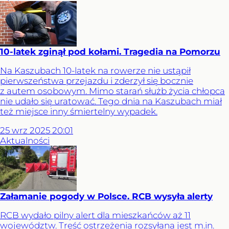
10-latek zginął pod kołami. Tragedia na Pomorzu
Na Kaszubach 10-latek na rowerze nie ustąpił
pierwszeństwa przejazdu i zderzył się bocznie
z autem osobowym. Mimo starań służb życia chłopca
nie udało się uratować. Tego dnia na Kaszubach miał
też miejsce inny śmiertelny wypadek.
25
wrz
2025
20:01
Aktualności
Załamanie pogody w Polsce. RCB wysyła alerty
RCB wydało pilny alert dla mieszkańców aż 11
województw. Treść ostrzeżenia rozsyłana jest m.in.