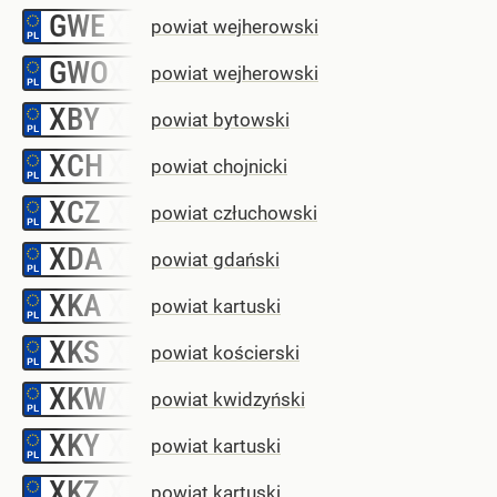
GWE
–
powiat wejherowski
GWO
–
powiat wejherowski
XBY
–
powiat bytowski
XCH
–
powiat chojnicki
XCZ
–
powiat człuchowski
XDA
–
powiat gdański
XKA
–
powiat kartuski
XKS
–
powiat kościerski
XKW
–
powiat kwidzyński
XKY
–
powiat kartuski
XKZ
–
powiat kartuski