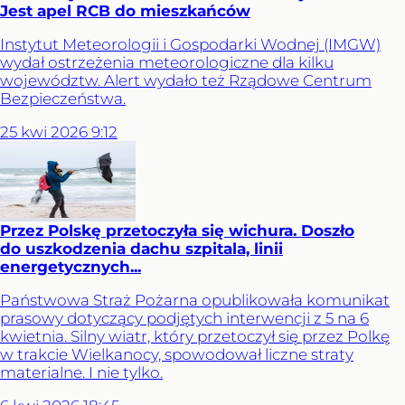
Jest apel RCB do mieszkańców
Instytut Meteorologii i Gospodarki Wodnej (IMGW)
wydał ostrzeżenia meteorologiczne dla kilku
województw. Alert wydało też Rządowe Centrum
Bezpieczeństwa.
25
kwi
2026
9:12
Przez Polskę przetoczyła się wichura. Doszło
do uszkodzenia dachu szpitala, linii
energetycznych...
Państwowa Straż Pożarna opublikowała komunikat
prasowy dotyczący podjętych interwencji z 5 na 6
kwietnia. Silny wiatr, który przetoczył się przez Polkę
w trakcie Wielkanocy, spowodował liczne straty
materialne. I nie tylko.