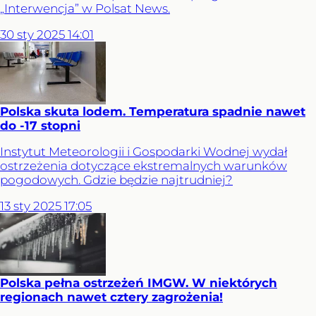
„Interwencja” w Polsat News.
30
sty
2025
14:01
Polska skuta lodem. Temperatura spadnie nawet
do -17 stopni
Instytut Meteorologii i Gospodarki Wodnej wydał
ostrzeżenia dotyczące ekstremalnych warunków
pogodowych. Gdzie będzie najtrudniej?
13
sty
2025
17:05
Polska pełna ostrzeżeń IMGW. W niektórych
regionach nawet cztery zagrożenia!