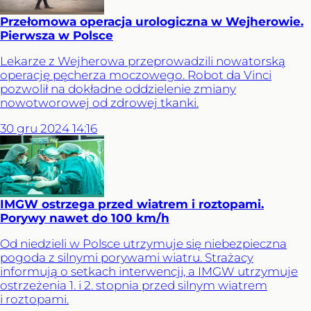
Przełomowa operacja urologiczna w Wejherowie.
Pierwsza w Polsce
Lekarze z Wejherowa przeprowadzili nowatorską
operację pęcherza moczowego. Robot da Vinci
pozwolił na dokładne oddzielenie zmiany
nowotworowej od zdrowej tkanki.
30
gru
2024
14:16
IMGW ostrzega przed wiatrem i roztopami.
Porywy nawet do 100 km/h
Od niedzieli w Polsce utrzymuje się niebezpieczna
pogoda z silnymi porywami wiatru. Strażacy
informują o setkach interwencji, a IMGW utrzymuje
ostrzeżenia 1. i 2. stopnia przed silnym wiatrem
i roztopami.