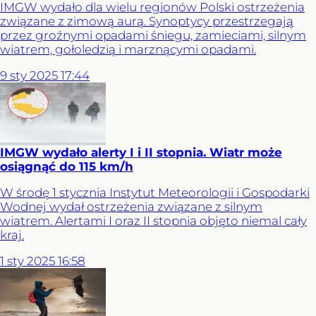
IMGW wydało dla wielu regionów Polski ostrzeżenia
związane z zimową aurą. Synoptycy przestrzegają
przez groźnymi opadami śniegu, zamieciami, silnym
wiatrem, gołoledzią i marznącymi opadami.
9
sty
2025
17:44
IMGW wydało alerty I i II stopnia. Wiatr może
osiągnąć do 115 km/h
W środę 1 stycznia Instytut Meteorologii i Gospodarki
Wodnej wydał ostrzeżenia związane z silnym
wiatrem. Alertami I oraz II stopnia objęto niemal cały
kraj.
1
sty
2025
16:58