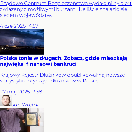
Rządowe Centrum Bezpieczeństwa wydało pilny alert
związany z możliwymi burzami. Na liście znalazło się
siedem województw.
4
cze
2025
14:57
Polska tonie w długach. Zobacz, gdzie mieszkają
najwięksi finansowi bankruci
Krajowy Rejestr Dłużników opublikował najnowsze
statystyki dotyczące dłużników w Polsce.
27
maj
2025
13:58
Jan
Wojtal