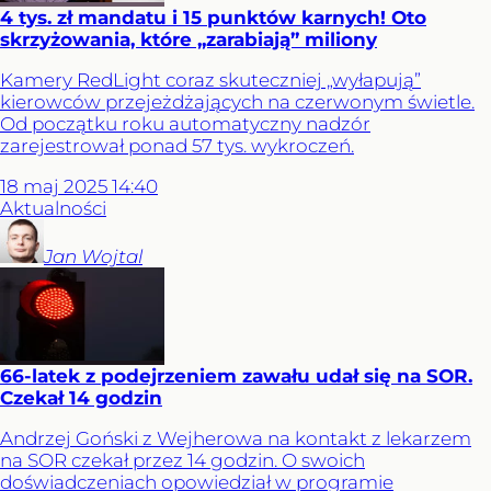
4 tys. zł mandatu i 15 punktów karnych! Oto
skrzyżowania, które „zarabiają” miliony
Kamery RedLight coraz skuteczniej „wyłapują”
kierowców przejeżdżających na czerwonym świetle.
Od początku roku automatyczny nadzór
zarejestrował ponad 57 tys. wykroczeń.
18
maj
2025
14:40
Aktualności
Jan
Wojtal
66-latek z podejrzeniem zawału udał się na SOR.
Czekał 14 godzin
Andrzej Goński z Wejherowa na kontakt z lekarzem
na SOR czekał przez 14 godzin. O swoich
doświadczeniach opowiedział w programie