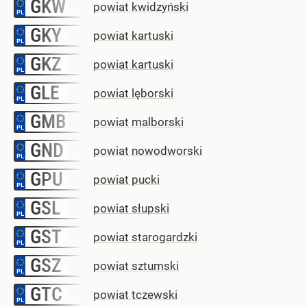
GKW
–
powiat kwidzyński
GKY
–
powiat kartuski
GKZ
–
powiat kartuski
GLE
–
powiat lęborski
GMB
–
powiat malborski
GND
–
powiat nowodworski
GPU
–
powiat pucki
GSL
–
powiat słupski
GST
–
powiat starogardzki
GSZ
–
powiat sztumski
GTC
–
powiat tczewski