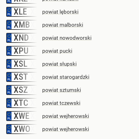
XLE
–
powiat lęborski
XMB
–
powiat malborski
XND
–
powiat nowodworski
XPU
–
powiat pucki
XSL
–
powiat słupski
XST
–
powiat starogardzki
XSZ
–
powiat sztumski
XTC
–
powiat tczewski
XWE
–
powiat wejherowski
XWO
–
powiat wejherowski