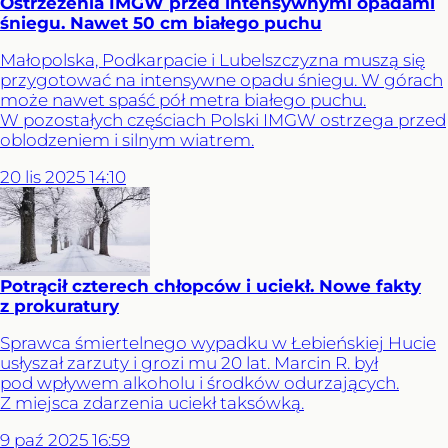
Ostrzeżenia IMGW przed intensywnymi opadami
śniegu. Nawet 50 cm białego puchu
Małopolska, Podkarpacie i Lubelszczyzna muszą się
przygotować na intensywne opadu śniegu. W górach
może nawet spaść pół metra białego puchu.
W pozostałych częściach Polski IMGW ostrzega przed
oblodzeniem i silnym wiatrem.
20
lis
2025
14:10
Potrącił czterech chłopców i uciekł. Nowe fakty
z prokuratury
Sprawca śmiertelnego wypadku w Łebieńskiej Hucie
usłyszał zarzuty i grozi mu 20 lat. Marcin R. był
pod wpływem alkoholu i środków odurzających.
Z miejsca zdarzenia uciekł taksówką.
9
paź
2025
16:59