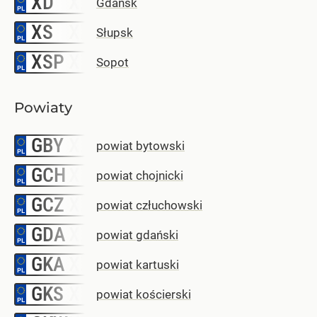
XD
Gdańsk
XS
–
Słupsk
XSP
–
Sopot
Powiaty
GBY
–
powiat bytowski
GCH
–
powiat chojnicki
GCZ
–
powiat człuchowski
GDA
–
powiat gdański
GKA
–
powiat kartuski
GKS
–
powiat kościerski