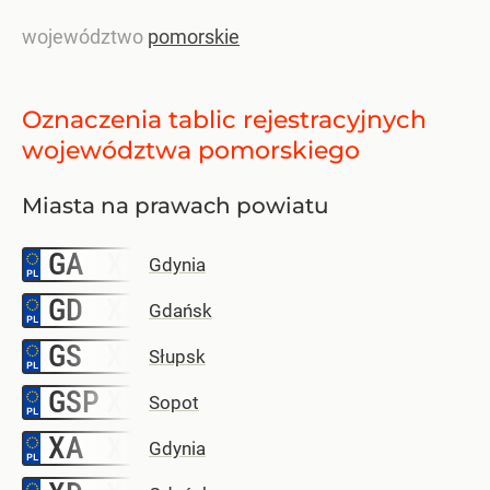
województwo
pomorskie
Oznaczenia tablic rejestracyjnych
województwa pomorskiego
Miasta na prawach powiatu
GA
–
Gdynia
GD
–
Gdańsk
GS
–
Słupsk
GSP
–
Sopot
XA
–
Gdynia
–