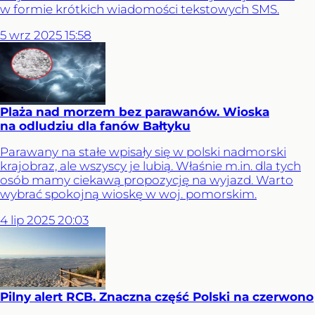
w formie krótkich wiadomości tekstowych SMS.
5
wrz
2025
15:58
Plaża nad morzem bez parawanów. Wioska
na odludziu dla fanów Bałtyku
Parawany na stałe wpisały się w polski nadmorski
krajobraz, ale wszyscy je lubią. Właśnie m.in. dla tych
osób mamy ciekawą propozycję na wyjazd. Warto
wybrać spokojną wioskę w woj. pomorskim.
4
lip
2025
20:03
Pilny alert RCB. Znaczna część Polski na czerwono