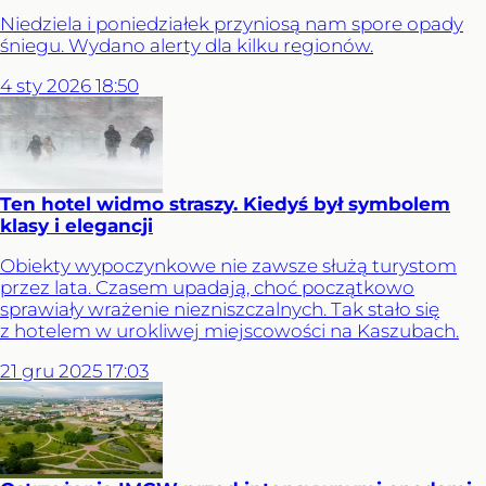
Niedziela i poniedziałek przyniosą nam spore opady
śniegu. Wydano alerty dla kilku regionów.
4
sty
2026
18:50
Ten hotel widmo straszy. Kiedyś był symbolem
klasy i elegancji
Obiekty wypoczynkowe nie zawsze służą turystom
przez lata. Czasem upadają, choć początkowo
sprawiały wrażenie niezniszczalnych. Tak stało się
z hotelem w urokliwej miejscowości na Kaszubach.
21
gru
2025
17:03