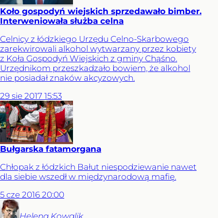
Koło gospodyń wiejskich sprzedawało bimber.
Interweniowała służba celna
Celnicy z łódzkiego Urzędu Celno-Skarbowego
zarekwirowali alkohol wytwarzany przez kobiety
z Koła Gospodyń Wiejskich z gminy Chąśno.
Urzędnikom przeszkadzało bowiem, że alkohol
nie posiadał znaków akcyzowych.
29
sie
2017
15:53
Bułgarska fatamorgana
Chłopak z łódzkich Bałut niespodziewanie nawet
dla siebie wszedł w międzynarodową mafię.
5
cze
2016
20:00
Helena
Kowalik