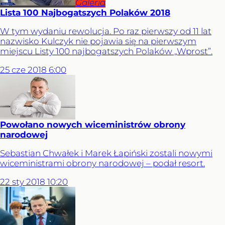
Galeria
Lista 100 Najbogatszych Polaków 2018
W tym wydaniu rewolucja. Po raz pierwszy od 11 lat
nazwisko Kulczyk nie pojawia się na pierwszym
miejscu Listy 100 najbogatszych Polaków „Wprost”.
25
cze
2018
6:00
Powołano nowych wiceministrów obrony
narodowej
Sebastian Chwałek i Marek Łapiński zostali nowymi
wiceministrami obrony narodowej – podał resort.
22
sty
2018
10:20