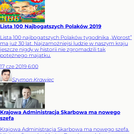
Lista 100 Najbogatszych Polaków 2019
Lista 100 najbogatszych Polaków tygodnika „Wprost”
ma już 30 lat. Najzamożniejsi ludzie w naszym kraju
jeszcze nigdy w historii nie zgromadzili tak
potężnego majątku.
17
cze
2019
6:00
Szymon
Krawiec
Krajowa Administracja Skarbowa ma nowego
szefa
Krajowa Administracja Skarbowa ma nowego szefa.