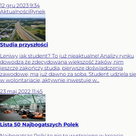
12
gru
2023
9:34
Aktualności
Rynek
Studia przyszłości
Leniwy jak student? To już nieaktualne! Analizy rynku
dowodzą że zdecydowana większość żaków, nim
jeszcze zakończy studia, pierwsze doświadczenia
zawodowe, ma już dawno za sobą. Student udziela się
w wolontariacie, aktywnie inwestuje w...
23
maj
2022
11:45
Lista 50 Najbogatszych Polek
Najbogatsze Polki to nie te wystrojone w kreacje