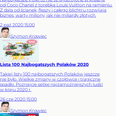
od Coco Chanel z torebką Louis Vuitton na ramieniu.
Z dala od ścianek, fleszy i całego blichtru rozwijają
biznes, warty miliony, jak nie miliardy złotych.
2
paź
2020
15:00
Szymon
Krawiec
Lista 100 Najbogatszych Polaków 2020
Takiej listy 100 najbogatszych Polaków jeszcze
nie było. Wielkie zmiany w czołówce i tragiczne
spadki. Poznajcie setkę najzamożniejszych ludzi
w kraju 2020 r.
26
cze
2020
15:00
Szymon
Krawiec