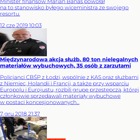
Minister finansów Marian Banaś powołał
na to stanowisko byłego wiceministra ze swojego
resortu.
12
cze
2019
10:03
Międzynarodowa akcja służb. 80 ton nielegalnych
materiałów wybuchowych, 35 osób z zarzutami
Policjanci CBŚP z Łodzi, wspólnie z KAS oraz służbami
z Niemiec, Holandii i Francji, a także przy wsparciu
Europolu i Eurojustu, rozbili grupę przestępczą, której
członkowie sprzedawali materiały wybuchowe
w postaci koncesjonowanych...
7
gru
2018
21:37