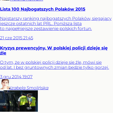
Lista 100 Najbogatszych Polaków 2015
Najstarszy ranking najbogatszych Polaków, sięgający
jeszcze ostatnich lat PRL. Poniższa lista
to najpełniejsze zestawienie polskich fortun.
21
cze
2015
21:45
Kryzys prewencyjny. W polskiej policji dzieje się
źle
O tym, że w polskiej policji dzieje się źle, mówi się
od lat. I bez gruntownych zmian będzie tylko gorzej.
3
gru
2014
19:07
Izabela
Smolińska