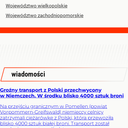
Województwo wielkopolskie
Województwo zachodniopomorskie
wiadomości
Groźny transport z Polski przechwycony
w Niemczech. W środku blisko 4000 sztuk broni
Na przejściu granicznym w Pomellen (powiat
Vorpommern-Greifswald) niemieccy celnicy
zatrzymali ciężarówkę z Polski, która przewoziła
blisko 4000 sztuk białej broni. Transport został