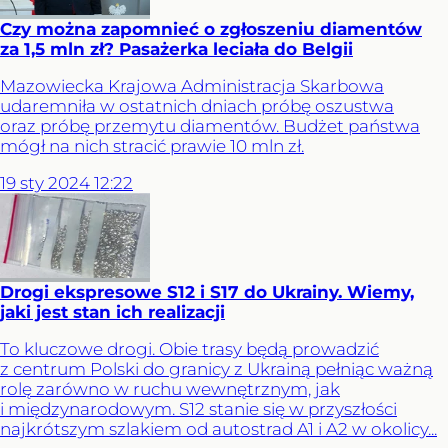
Czy można zapomnieć o zgłoszeniu diamentów
za 1,5 mln zł? Pasażerka leciała do Belgii
Mazowiecka Krajowa Administracja Skarbowa
udaremniła w ostatnich dniach próbę oszustwa
oraz próbę przemytu diamentów. Budżet państwa
mógł na nich stracić prawie 10 mln zł.
19
sty
2024
12:22
Drogi ekspresowe S12 i S17 do Ukrainy. Wiemy,
jaki jest stan ich realizacji
To kluczowe drogi. Obie trasy będą prowadzić
z centrum Polski do granicy z Ukrainą pełniąc ważną
rolę zarówno w ruchu wewnętrznym, jak
i międzynarodowym. S12 stanie się w przyszłości
najkrótszym szlakiem od autostrad A1 i A2 w okolicy...