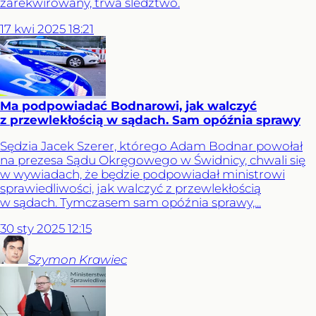
zarekwirowany, trwa śledztwo.
17
kwi
2025
18:21
Ma podpowiadać Bodnarowi, jak walczyć
z przewlekłością w sądach. Sam opóźnia sprawy
Sędzia Jacek Szerer, którego Adam Bodnar powołał
na prezesa Sądu Okręgowego w Świdnicy, chwali się
w wywiadach, że będzie podpowiadał ministrowi
sprawiedliwości, jak walczyć z przewlekłością
w sądach. Tymczasem sam opóźnia sprawy,...
30
sty
2025
12:15
Szymon
Krawiec