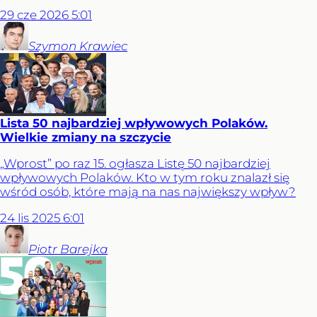
29
cze
2026
5:01
Szymon
Krawiec
Lista 50 najbardziej wpływowych Polaków.
Wielkie zmiany na szczycie
„Wprost” po raz 15. ogłasza Listę 50 najbardziej
wpływowych Polaków. Kto w tym roku znalazł się
wśród osób, które mają na nas największy wpływ?
24
lis
2025
6:01
Piotr
Barejka