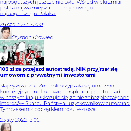
najbogatszych jeszcze nie było. Wśród wielu zmian
jest ta najważniejsza – mamy nowego
najbogatszego Polaka.
26
cze
2022
20:00
Szymon
Krawiec
103 zł za przejazd autostradą. NIK przyjrzał się
umowom z prywatnymi inwestorami
Najwyższa Izba Kontroli przyjrzała się umowom
koncesyjnym na budowę i eksploatację autostrad
w naszym kraju. Okazuje się, że nie zabezpieczały one
interesów Skarbu Państwa i użytkowników autostrad.
Tymczasem z początkiem roku wzrosła...
23
sty
2022
13:06