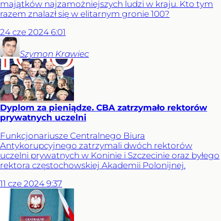
majątków najzamożniejszych ludzi w kraju. Kto tym
razem znalazł się w elitarnym gronie 100?
24
cze
2024
6:01
Szymon
Krawiec
Dyplom za pieniądze. CBA zatrzymało rektorów
prywatnych uczelni
Funkcjonariusze Centralnego Biura
Antykorupcyjnego zatrzymali dwóch rektorów
uczelni prywatnych w Koninie i Szczecinie oraz byłego
rektora częstochowskiej Akademii Polonijnej.
11
cze
2024
9:37