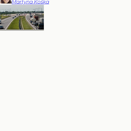
Martyna
Kośka