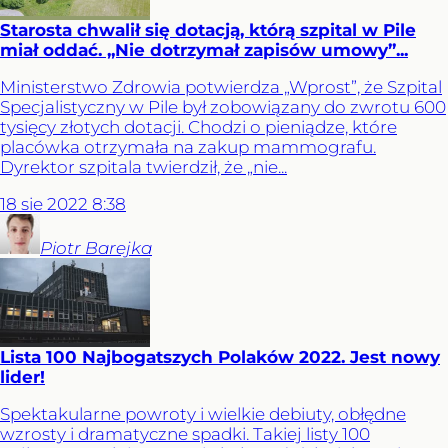
Starosta chwalił się dotacją, którą szpital w Pile
miał oddać. „Nie dotrzymał zapisów umowy”...
Ministerstwo Zdrowia potwierdza „Wprost”, że Szpital
Specjalistyczny w Pile był zobowiązany do zwrotu 600
tysięcy złotych dotacji. Chodzi o pieniądze, które
placówka otrzymała na zakup mammografu.
Dyrektor szpitala twierdził, że „nie...
18
sie
2022
8:38
Piotr
Barejka
Lista 100 Najbogatszych Polaków 2022. Jest nowy
lider!
Spektakularne powroty i wielkie debiuty, obłędne
wzrosty i dramatyczne spadki. Takiej listy 100