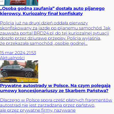
„Osoba godna zaufania” dostała auto pijanego
kierowcy. Kuriozalny finał konfiskaty
Policja już na drugi dzień oddała pierwszy
skonfiskowany za jazdę po pijanemu samochód. Jak
zauważa portal BRD24.pl, do tej kuriozalnej sytuacji
doszło przez dziurawe przepisy. Policja wyjaśnia,
że przekazała samochód „osobie godnej...
15
mar
2024
21:53
Aktualności
Prywatne autostrady w Polsce. Na czym polegają
umowy koncesjonariuszy ze Skarbem Państwa?
Dlaczego w Polsce spora część płatnych fragmentów
autostrad nie jest zarządzana przez państwo,
ale przez prywatne firmy, nazywane