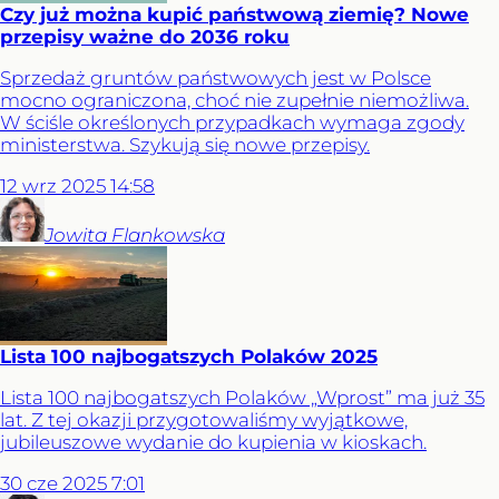
Czy już można kupić państwową ziemię? Nowe
przepisy ważne do 2036 roku
Sprzedaż gruntów państwowych jest w Polsce
mocno ograniczona, choć nie zupełnie niemożliwa.
W ściśle określonych przypadkach wymaga zgody
ministerstwa. Szykują się nowe przepisy.
12
wrz
2025
14:58
Jowita
Flankowska
Lista 100 najbogatszych Polaków 2025
Lista 100 najbogatszych Polaków „Wprost” ma już 35
lat. Z tej okazji przygotowaliśmy wyjątkowe,
jubileuszowe wydanie do kupienia w kioskach.
30
cze
2025
7:01