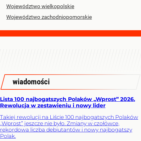
Województwo wielkopolskie
Województwo zachodniopomorskie
wiadomości
Lista 100 najbogatszych Polaków „Wprost” 2026.
Rewolucja w zestawieniu i nowy lider
Takiej rewolucji na Liście 100 najbogatszych Polaków
„Wprost” jeszcze nie było. Zmiany w czołówce,
rekordowa liczba debiutantów i nowy najbogatszy
Polak.