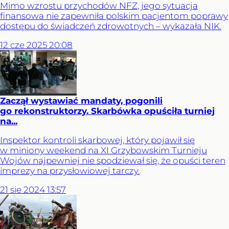
Mimo wzrostu przychodów NFZ, jego sytuacja
finansowa nie zapewniła polskim pacjentom poprawy
dostępu do świadczeń zdrowotnych – wykazała NIK.
12
cze
2025
20:08
Zaczął wystawiać mandaty, pogonili
go rekonstruktorzy. Skarbówka opuściła turniej
na...
Inspektor kontroli skarbowej, który pojawił się
w miniony weekend na XI Grzybowskim Turnieju
Wojów najpewniej nie spodziewał się, że opuści teren
imprezy na przysłowiowej tarczy.
21
sie
2024
13:57