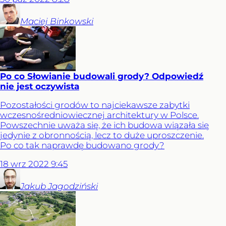
Maciej
Binkowski
Po co Słowianie budowali grody? Odpowiedź
nie jest oczywista
Pozostałości grodów to najciekawsze zabytki
wczesnośredniowiecznej architektury w Polsce.
Powszechnie uważa się, że ich budowa wiązała się
jedynie z obronnością, lecz to duże uproszczenie.
Po co tak naprawdę budowano grody?
18
wrz
2022
9:45
Jakub
Jagodziński