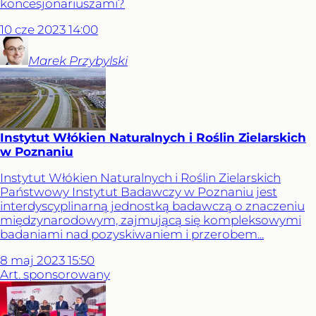
koncesjonariuszami?
10
cze
2023
14:00
Marek
Przybylski
Instytut Włókien Naturalnych i Roślin Zielarskich
w Poznaniu
Instytut Włókien Naturalnych i Roślin Zielarskich
Państwowy Instytut Badawczy w Poznaniu jest
interdyscyplinarną jednostką badawczą o znaczeniu
międzynarodowym, zajmującą się kompleksowymi
badaniami nad pozyskiwaniem i przerobem...
8
maj
2023
15:50
Art. sponsorowany