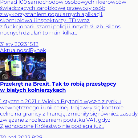
Ponad 100 samochodów osobowych i kierowców
świadczących zarobkowe przewozy osób
z wykorzystaniem popularnych aplikacji,
skontrolowali inspektorzy ITD wraz
z funkcjonariuszami policji i innych służb. Bilans
nocnych działań to m.in. kilka...
31
sty
2023
15:12
Aktualności
Rynek
Przekręt na Brexit. Tak to robią przestępcy
w białych kołnierzykach
1 stycznia 2021 r. Wielka Brytania wyszła z rynku
wewnętrznego i unii celnej. Pojawiły się kontrole
celne na granicy z Francją, zmieniły się również zasady
związane z rozliczaniem podatku VAT, gdyż
Zjednoczone Królestwo nie podlega już...
30
paź
2022
8:28