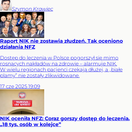
Szymon
Krawiec
Raport NIK nie zostawia złudzeń. Tak oceniono
działania NFZ
Dostęp do leczenia w Polsce pogorszył się mimo
rosnących nakładów na zdrowie – alarmuje NIK.
W wielu regionach pacjenci czekają dłużej, a „białe
plamy” nie zostały zlikwidowane.
17
cze
2025
19:09
NIK oceniła NFZ: Coraz gorszy dostęp do leczenia.
„18 tys. osób w kolejce”