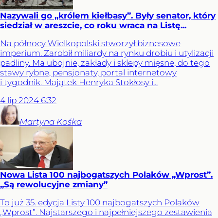
Nazywali go „królem kiełbasy”. Były senator, który
siedział w areszcie, co roku wraca na Listę...
Na północy Wielkopolski stworzył biznesowe
imperium. Zarobił miliardy na rynku drobiu i utylizacji
padliny. Ma ubojnie, zakłady i sklepy mięsne, do tego
stawy rybne, pensjonaty, portal internetowy
i tygodnik. Majątek Henryka Stokłosy i...
4
lip
2024
6:32
Martyna
Kośka
Nowa Lista 100 najbogatszych Polaków „Wprost”.
„Są rewolucyjne zmiany”
To już 35. edycja Listy 100 najbogatszych Polaków
„Wprost”. Najstarszego i najpełniejszego zestawienia