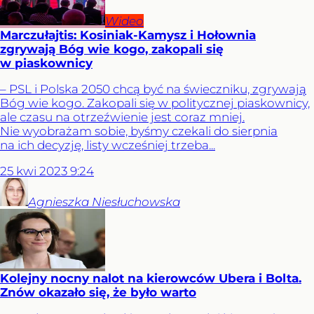
Wideo
Marczułajtis: Kosiniak-Kamysz i Hołownia
zgrywają Bóg wie kogo, zakopali się
w piaskownicy
– PSL i Polska 2050 chcą być na świeczniku, zgrywają
Bóg wie kogo. Zakopali się w politycznej piaskownicy,
ale czasu na otrzeźwienie jest coraz mniej.
Nie wyobrażam sobie, byśmy czekali do sierpnia
na ich decyzję, listy wcześniej trzeba...
25
kwi
2023
9:24
Agnieszka
Niesłuchowska
Kolejny nocny nalot na kierowców Ubera i Bolta.
Znów okazało się, że było warto