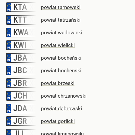
KTA
–
powiat tarnowski
KTT
–
powiat tatrzański
KWA
–
powiat wadowicki
KWI
–
powiat wielicki
JBA
–
powiat bocheński
JBC
–
powiat bocheński
JBR
–
powiat brzeski
JCH
–
powiat chrzanowski
JDA
–
powiat dąbrowski
JGR
–
powiat gorlicki
JLI
–
powiat limanowski