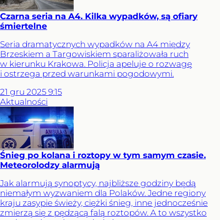
Czarna seria na A4. Kilka wypadków, są ofiary
śmiertelne
Seria dramatycznych wypadków na A4 między
Brzeskiem a Targowiskiem sparaliżowała ruch
w kierunku Krakowa. Policja apeluje o rozwagę
i ostrzega przed warunkami pogodowymi.
21
gru
2025
9:15
Aktualności
Śnieg po kolana i roztopy w tym samym czasie.
Meteorolodzy alarmują
Jak alarmują synoptycy, najbliższe godziny będą
niemałym wyzwaniem dla Polaków. Jedne regiony
kraju zasypie świeży, ciężki śnieg, inne jednocześnie
zmierzą się z pędzącą falą roztopów. A to wszystko