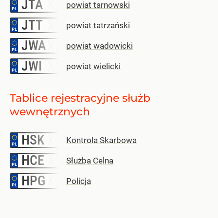
JTA
–
powiat tarnowski
JTT
–
powiat tatrzański
JWA
–
powiat wadowicki
JWI
–
powiat wielicki
Tablice rejestracyjne służb
wewnętrznych
HSK
–
Kontrola Skarbowa
HCE
–
Służba Celna
HPG
–
Policja