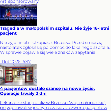
Art. sponsorowany
Tragedia w małopolskim szpitalu. Nie żyje 16-letni
pacjent
Nie żyje 16-letni chłopiec z Brzeska. Przed śmiercią
nastolatek zgłosił się po pomoc do lokalnego szpitala.
W sprawie pojawia się wiele znaków zapytania.
11
lut
2025
15:47
4 pacjentów dostało szansę na nowe życie.
Operacje trwały 2 dni
Lekarze ze stacji dializ w Brzesku (woj. małopolskie)
przygotowali w jednym czasie aż czworo pacjentów