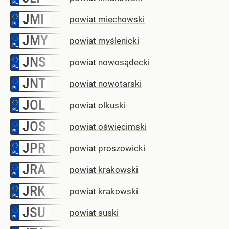
JMI
–
powiat miechowski
JMY
–
powiat myślenicki
JNS
–
powiat nowosądecki
JNT
–
powiat nowotarski
JOL
–
powiat olkuski
JOS
–
powiat oświęcimski
JPR
–
powiat proszowicki
JRA
–
powiat krakowski
JRK
–
powiat krakowski
JSU
–
powiat suski