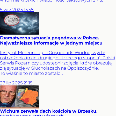
w formie krótkich wiadomości tekstowych SMS.
5
wrz
2025
15:58
Dramatyczna sytuacja pogodowa w Polsce.
Najważniejsze informacje w jednym miejscu
Instytut Meteorologii i Gospodarki Wodnej wydał
ostrzeżenia (m.in. drugiego i trzeciego stopnia). Polski
Serwis Pożarniczy udostępnił zdjęcia, które obrazują
złą sytuację w Głuchołazach na Opolszczyźnie.
To właśnie to miasto zostało...
27
lip
2025
21:15
Wichura zerwała dach kościoła w Brzesku.