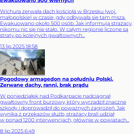
Ewakuowano 500 wiernych
Wichura zerwała dach kościoła w Brzesku (woj.
małopolskie) w czasie, gdy odbywała się tam msza.
Ewakuowano około 500 osób. Jak informują strażacy,
nikomu nic się nie stało. W całym regionie liczone są
straty po kolejnych gwałtownych...
13
lip
2025
18:58
Pogodowy armagedon na południu Polski.
Zerwane dachy, ranni, brak prądu
W poniedziałek nad Podkarpacie nadciągnął
gwałtowny front burzowy, który wyrządził znaczne
szkody i doprowadził do poważnych zagrożeń. Jak
wynika z przekazów służb, strażacy brali udział
w ponad 1200 interwencjach, głównie w powiatach...
8
lip
2025
6:49