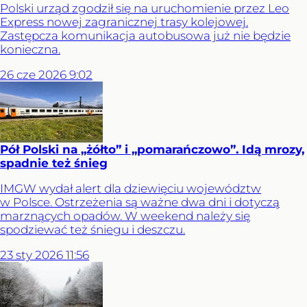
Polski urząd zgodził się na uruchomienie przez Leo
Express nowej zagranicznej trasy kolejowej.
Zastępcza komunikacja autobusowa już nie będzie
konieczna.
26
cze
2026
9:02
Pół Polski na „żółto” i „pomarańczowo”. Idą mrozy,
spadnie też śnieg
IMGW wydał alert dla dziewięciu województw
w Polsce. Ostrzeżenia są ważne dwa dni i dotyczą
marznących opadów. W weekend należy się
spodziewać też śniegu i deszczu.
23
sty
2026
11:56