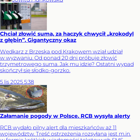
Chciał złowić suma, za haczyk chwycił „krokodyl
z głębin”. Gigantyczny okaz
Wędkarz z Brzeska pod Krakowem wziął udział
w wyzwaniu. Od ponad 20 dni próbuje złowić
trzymetrowego suma. Jak mu idzie? Ostatni wypad
skończył się słodko-gorzko.
5
lis
2025
5:38
Załamanie pogody w Polsce. RCB wysyła alerty
RCB wydało pilny alert dla mieszkańców aż 11
województw. Treść ostrzeżenia rozsyłana jest m.in.