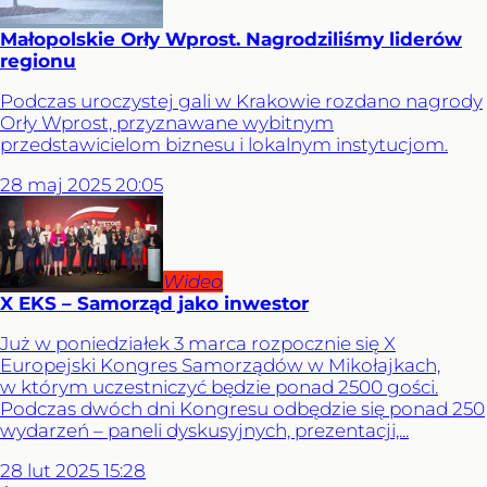
Małopolskie Orły Wprost. Nagrodziliśmy liderów
regionu
Podczas uroczystej gali w Krakowie rozdano nagrody
Orły Wprost, przyznawane wybitnym
przedstawicielom biznesu i lokalnym instytucjom.
28
maj
2025
20:05
Wideo
X EKS – Samorząd jako inwestor
Już w poniedziałek 3 marca rozpocznie się X
Europejski Kongres Samorządów w Mikołajkach,
w którym uczestniczyć będzie ponad 2500 gości.
Podczas dwóch dni Kongresu odbędzie się ponad 250
wydarzeń – paneli dyskusyjnych, prezentacji,...
28
lut
2025
15:28