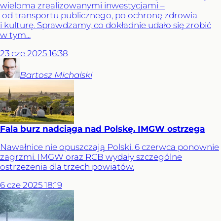
wieloma zrealizowanymi inwestycjami –
od transportu publicznego, po ochronę zdrowia
i kulturę. Sprawdzamy, co dokładnie udało się zrobić
w tym...
23
cze
2025
16:38
Bartosz
Michalski
Fala burz nadciąga nad Polskę. IMGW ostrzega
Nawałnice nie opuszczają Polski. 6 czerwca ponownie
zagrzmi. IMGW oraz RCB wydały szczególne
ostrzeżenia dla trzech powiatów.
6
cze
2025
18:19