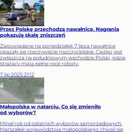
Przez Polskę przechodzą nawałnice. Nagrania
pokazują skalę zniszczeń
Zapowiadane na poniedziałek 7 lipca nawałnice
okazały się rzeczywiście niszczycielskie. Ciężko jest
zwłaszcza na południowym wschodzie Polski, gdzie
strażacy mają pełne ręce roboty.
7
lip
2025
21:12
Małopolska w natarciu. Co się zmieniło
od wyborów?
Minął rok od ostatnich wyborów samorządowych.
Marszałek województwa małopolskiego chwali się