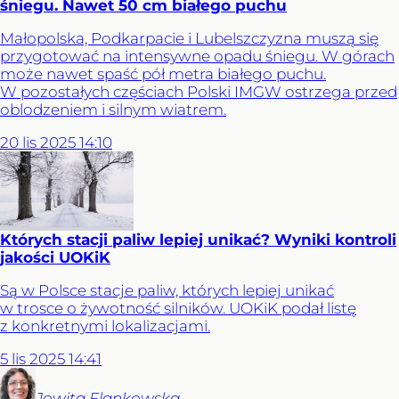
śniegu. Nawet 50 cm białego puchu
Małopolska, Podkarpacie i Lubelszczyzna muszą się
przygotować na intensywne opadu śniegu. W górach
może nawet spaść pół metra białego puchu.
W pozostałych częściach Polski IMGW ostrzega przed
oblodzeniem i silnym wiatrem.
20
lis
2025
14:10
Których stacji paliw lepiej unikać? Wyniki kontroli
jakości UOKiK
Są w Polsce stacje paliw, których lepiej unikać
w trosce o żywotność silników. UOKiK podał listę
z konkretnymi lokalizacjami.
5
lis
2025
14:41
Jowita
Flankowska