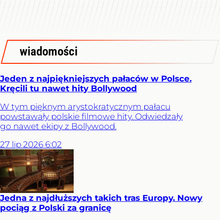
wiadomości
Jeden z najpiękniejszych pałaców w Polsce.
Kręcili tu nawet hity Bollywood
W tym pięknym arystokratycznym pałacu
powstawały polskie filmowe hity. Odwiedzały
go nawet ekipy z Bollywood.
27
lip
2026
6:02
Jedna z najdłuższych takich tras Europy. Nowy
pociąg z Polski za granicę