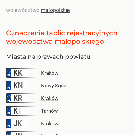
województwo
małopolskie
Oznaczenia tablic rejestracyjnych
województwa małopolskiego
Miasta na prawach powiatu
KK
–
Kraków
KN
–
Nowy Sącz
KR
–
Kraków
KT
–
Tarnów
JK
–
Kraków
–