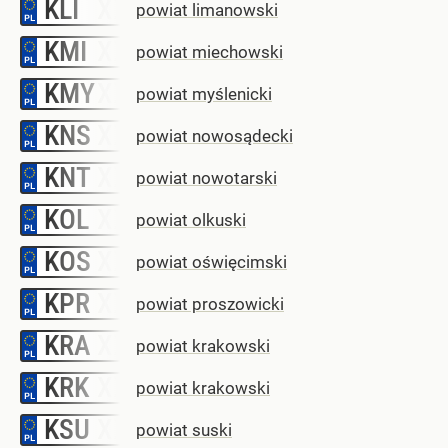
KLI
–
powiat limanowski
KMI
–
powiat miechowski
KMY
–
powiat myślenicki
KNS
–
powiat nowosądecki
KNT
–
powiat nowotarski
KOL
–
powiat olkuski
KOS
–
powiat oświęcimski
KPR
–
powiat proszowicki
KRA
–
powiat krakowski
KRK
–
powiat krakowski
KSU
–
powiat suski