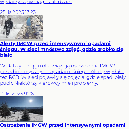
wydarzy się w ciągu zaledwie...
25
lis
2025
13:23
Alerty IMGW przed intensywnymi opadami
śniegu. W sieci mnóstwo zdjęć, gdzie zrobiło się
biało
W dalszym ciągu obowiązują ostrzeżenia IMGW
przed intensywnymi opadami śniegu. Alerty wysłało
też RCB. W sieci pojawiły się zdjęcia, gdzie spadł biały
puch. Niektórzy kierowcy mieli problemy.
21
lis
2025
9:26
Ostrzeżenia IMGW przed intensywnymi opadami