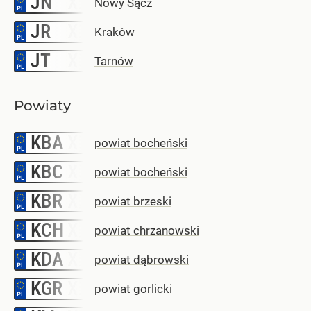
JN
Nowy Sącz
JR
–
Kraków
JT
–
Tarnów
Powiaty
KBA
–
powiat bocheński
KBC
–
powiat bocheński
KBR
–
powiat brzeski
KCH
–
powiat chrzanowski
KDA
–
powiat dąbrowski
KGR
–
powiat gorlicki