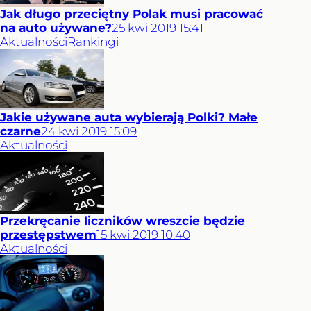
Jak długo przeciętny Polak musi pracować
na auto używane?
25
kwi
2019
15:41
Aktualności
Rankingi
Jakie używane auta wybierają Polki? Małe
czarne
24
kwi
2019
15:09
Aktualności
Przekręcanie liczników wreszcie będzie
przestępstwem
15
kwi
2019
10:40
Aktualności