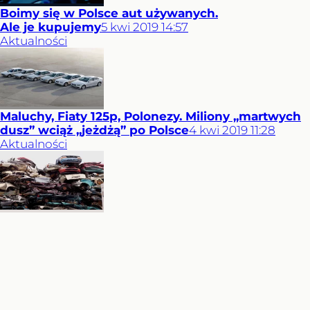
Boimy się w Polsce aut używanych.
Ale je kupujemy
5
kwi
2019
14:57
Aktualności
Maluchy, Fiaty 125p, Polonezy. Miliony „martwych
dusz” wciąż „jeżdżą” po Polsce
4
kwi
2019
11:28
Aktualności