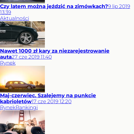
Czy latem można jeździć na zimówkach?
9
lip
2019
13:39
Aktualności
Nawet 1000 zł kary za niezarejestrowanie
auta
27
cze
2019
11:40
Rynek
Maj-czerwiec. Szalejemy na punkcie
kabrioletów
17
cze
2019
12:20
Rynek
Rankingi