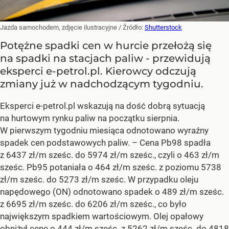
Jazda samochodem, zdjęcie ilustracyjne
/ Źródło:
Shutterstock
Potężne spadki cen w hurcie przełożą się
na spadki na stacjach paliw - przewidują
eksperci e-petrol.pl. Kierowcy odczują
zmiany już w nadchodzącym tygodniu.
Eksperci e-petrol.pl wskazują na dość dobrą sytuacją
na hurtowym rynku paliw na początku sierpnia.
W pierwszym tygodniu miesiąca odnotowano wyraźny
spadek cen podstawowych paliw. –
Cena Pb98 spadła
z 6437 zł/m sześc. do 5974 zł/m sześc., czyli o 463 zł/m
sześc. Pb95 potaniała o 464 zł/m sześc. z poziomu 5738
zł/m sześc. do 5273 zł/m sześc. W przypadku oleju
napędowego (ON) odnotowano spadek o 489 zł/m sześc.
z 6695 zł/m sześc. do 6206 zł/m sześc., co było
największym spadkiem wartościowym. Olej opałowy
obniżył cenę o 444 zł/m sześc. z 5262 zł/m sześc. do 4818