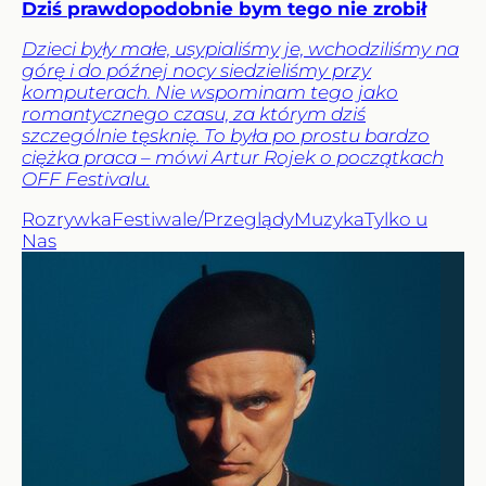
Dziś prawdopodobnie bym tego nie zrobił
Dzieci były małe, usypialiśmy je, wchodziliśmy na
górę i do późnej nocy siedzieliśmy przy
komputerach. Nie wspominam tego jako
romantycznego czasu, za którym dziś
szczególnie tęsknię. To była po prostu bardzo
ciężka praca – mówi Artur Rojek o początkach
OFF Festivalu.
Rozrywka
Festiwale/Przeglądy
Muzyka
Tylko u
Nas