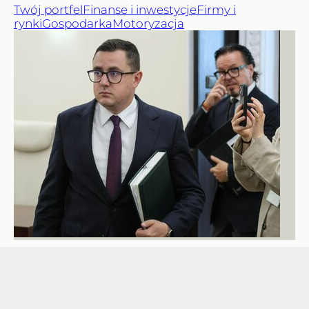
Twój portfel
Finanse i inwestycje
Firmy i
rynki
Gospodarka
Motoryzacja