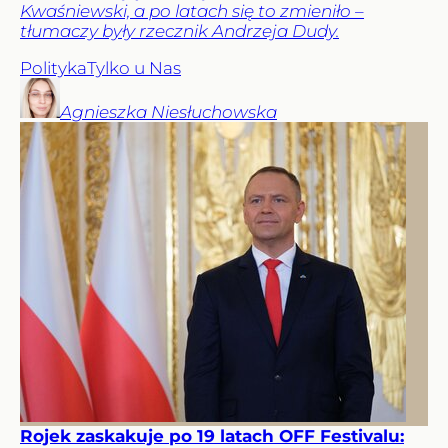
Kwaśniewski, a po latach się to zmieniło –
tłumaczy były rzecznik Andrzeja Dudy.
Polityka
Tylko u Nas
Agnieszka
Niesłuchowska
Rojek zaskakuje po 19 latach OFF Festivalu: