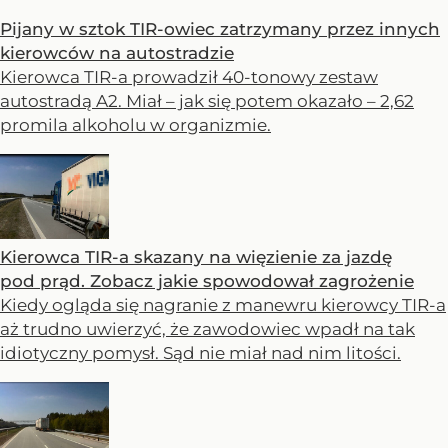
Pijany w sztok TIR-owiec zatrzymany przez innych
kierowców na autostradzie
Kierowca TIR-a prowadził 40-tonowy zestaw
autostradą A2. Miał – jak się potem okazało – 2,62
promila alkoholu w organizmie.
Kierowca TIR-a skazany na więzienie za jazdę
pod prąd. Zobacz jakie spowodował zagrożenie
Kiedy ogląda się nagranie z manewru kierowcy TIR-a
aż trudno uwierzyć, że zawodowiec wpadł na tak
idiotyczny pomysł. Sąd nie miał nad nim litości.