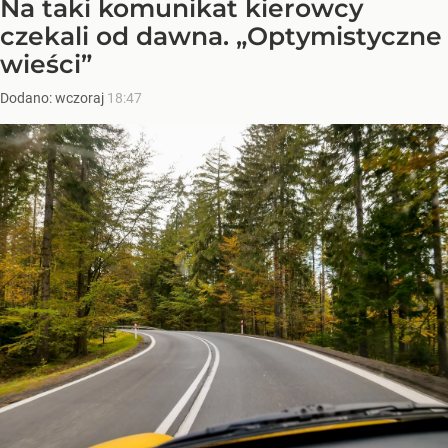
Na taki komunikat kierowcy
czekali od dawna. „Optymistyczne
wieści”
Dodano:
wczoraj
18:47