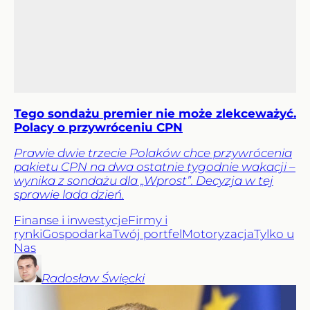
Tego sondażu premier nie może zlekceważyć.
Polacy o przywróceniu CPN
Prawie dwie trzecie Polaków chce przywrócenia
pakietu CPN na dwa ostatnie tygodnie wakacji –
wynika z sondażu dla „Wprost”. Decyzja w tej
sprawie lada dzień.
Finanse i inwestycje
Firmy i
rynki
Gospodarka
Twój portfel
Motoryzacja
Tylko u
Nas
Radosław
Święcki