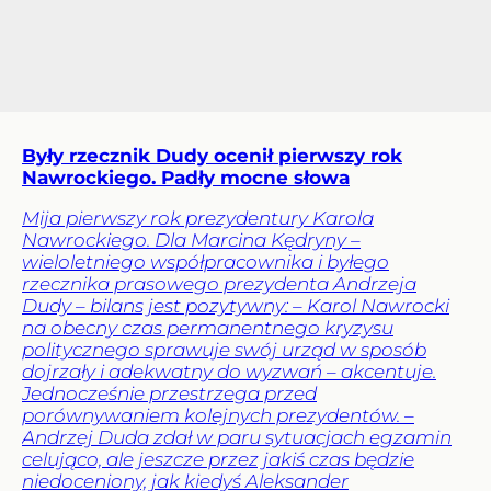
Były rzecznik Dudy ocenił pierwszy rok
Nawrockiego. Padły mocne słowa
Mija pierwszy rok prezydentury Karola
Nawrockiego. Dla Marcina Kędryny –
wieloletniego współpracownika i byłego
rzecznika prasowego prezydenta Andrzeja
Dudy – bilans jest pozytywny: – Karol Nawrocki
na obecny czas permanentnego kryzysu
politycznego sprawuje swój urząd w sposób
dojrzały i adekwatny do wyzwań – akcentuje.
Jednocześnie przestrzega przed
porównywaniem kolejnych prezydentów. –
Andrzej Duda zdał w paru sytuacjach egzamin
celująco, ale jeszcze przez jakiś czas będzie
niedoceniony, jak kiedyś Aleksander