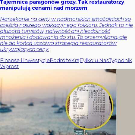
Tajemnica paragonów grozy. Tak restauratorzy
manipulują cenami nad morzem
Narzekanie na ceny w nadmorskich smażalniach są
częścią naszego wakacyjnego folkloru. Jednak to nie
głupota turystów, naiwność ani niezdolność
mnożenia i dodawania do stu. To przemyślana, ale
nie do końca uczciwa strategia restauratorów
ukrywających ceny.
Finanse i inwestycje
Podróże
Kraj
Tylko u Nas
Tygodnik
Wprost