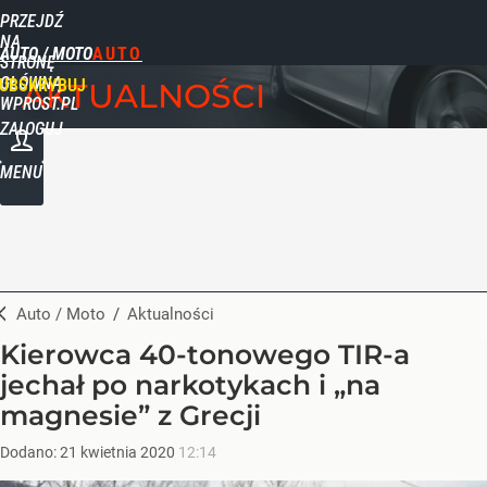
PRZEJDŹ
NA
AUTO / MOTO
STRONĘ
GŁÓWNĄ
UBSKRYBUJ
AKTUALNOŚCI
WPROST.PL
ZALOGUJ
MENU
Auto / Moto
/
Aktualności
Kierowca 40-tonowego TIR-a
jechał po narkotykach i „na
magnesie” z Grecji
Dodano:
21
kwietnia
2020
12:14