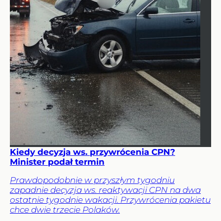
Kiedy decyzja ws. przywrócenia CPN?
Minister podał termin
Prawdopodobnie w przyszłym tygodniu
zapadnie decyzja ws. reaktywacji CPN na dwa
ostatnie tygodnie wakacji. Przywrócenia pakietu
chce dwie trzecie Polaków.