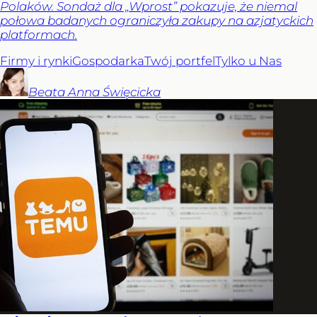
Polaków. Sondaż dla „Wprost” pokazuje, że niemal
połowa badanych ograniczyła zakupy na azjatyckich
platformach.
Firmy i rynki
Gospodarka
Twój portfel
Tylko u Nas
Beata Anna
Święcicka