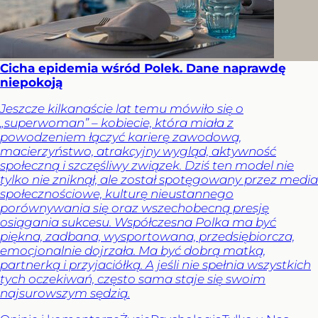
Cicha epidemia wśród Polek. Dane naprawdę
niepokoją
Jeszcze kilkanaście lat temu mówiło się o
„superwoman” – kobiecie, która miała z
powodzeniem łączyć karierę zawodową,
macierzyństwo, atrakcyjny wygląd, aktywność
społeczną i szczęśliwy związek. Dziś ten model nie
tylko nie zniknął, ale został spotęgowany przez media
społecznościowe, kulturę nieustannego
porównywania się oraz wszechobecną presję
osiągania sukcesu. Współczesna Polka ma być
piękna, zadbana, wysportowana, przedsiębiorcza,
emocjonalnie dojrzała. Ma być dobrą matką,
partnerką i przyjaciółką. A jeśli nie spełnia wszystkich
tych oczekiwań, często sama staje się swoim
najsurowszym sędzią.