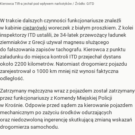
Kierowca TIR-a jechał pod wpływem narkotyków
/ Źródło:
GITD
W trakcie dalszych czynności funkcjonariusze znaleźli
w kabinie
ciężarówki
woreczek z białym proszkiem. Z kolei
inspektorzy ITD ustalili, że 34-latek przewożący ładunek
ziemniaków z Grecji używał magnesu służącego
do fałszowania zapisów tachografu. Kierowca z punktu
załadunku do miejsca kontroli ITD przejechał dystans
około 2200 kilometrów. Natomiast drogomierz pojazdu
zarejestrował o 1000 km mniej niż wynosi faktyczna
odległość.
Zatrzymany mężczyzna wraz z pojazdem został zatrzymany
przez funkcjonariuszy z Komendy Miejskiej Policji
w Krośnie. Odpowie przed sądem za kierowanie pojazdem
mechanicznym po zażyciu środków odurzających
oraz niedozwoloną ingerencję skutkującą zmianą wskazań
drogomierza samochodu.