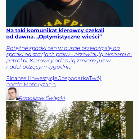
Na taki komunikat kierowcy czekali
od dawna. „Optymistyczne wieści”
Potężne spadki cen w hurcie przełożą się na
spadki na stacjach paliw - przewidują eksperci e-
petrol.pl. Kierowcy odczują zmiany już w
nadchodzącym tygodniu.
Finanse i inwestycje
Gospodarka
Twój
portfel
Motoryzacja
Radosław
Święcki