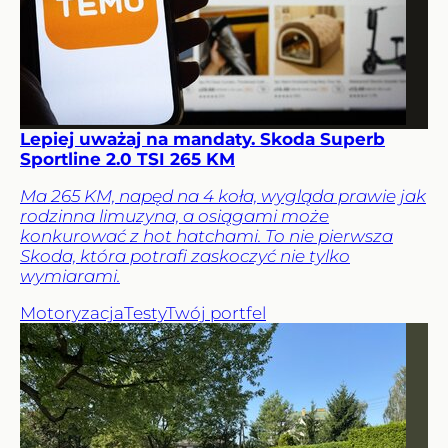
Lepiej uważaj na mandaty. Skoda Superb
Sportline 2.0 TSI 265 KM
Ma 265 KM, napęd na 4 koła, wygląda prawie jak
rodzinna limuzyna, a osiągami może
konkurować z hot hatchami. To nie pierwsza
Skoda, która potrafi zaskoczyć nie tylko
wymiarami.
Motoryzacja
Testy
Twój portfel