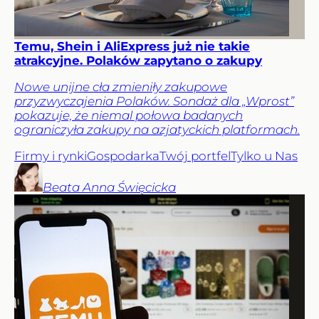
Temu, Shein i AliExpress już nie takie
atrakcyjne. Polaków zapytano o zakupy
Nowe unijne cła zmieniły zakupowe
przyzwyczajenia Polaków. Sondaż dla „Wprost”
pokazuje, że niemal połowa badanych
ograniczyła zakupy na azjatyckich platformach.
Firmy i rynki
Gospodarka
Twój portfel
Tylko u Nas
Beata Anna
Święcicka