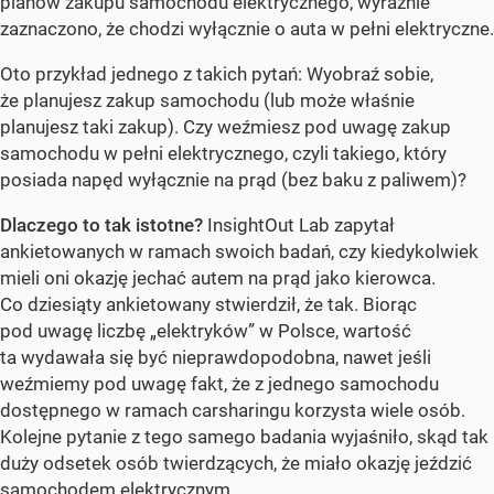
planów zakupu samochodu elektrycznego, wyraźnie
zaznaczono, że chodzi wyłącznie o auta w pełni elektryczne.
Oto przykład jednego z takich pytań: Wyobraź sobie,
że planujesz zakup samochodu (lub może właśnie
planujesz taki zakup). Czy weźmiesz pod uwagę zakup
samochodu w pełni elektrycznego, czyli takiego, który
posiada napęd wyłącznie na prąd (bez baku z paliwem)?
Dlaczego to tak istotne?
InsightOut Lab zapytał
ankietowanych w ramach swoich badań, czy kiedykolwiek
mieli oni okazję jechać autem na prąd jako kierowca.
Co dziesiąty ankietowany stwierdził, że tak. Biorąc
pod uwagę liczbę „elektryków” w Polsce, wartość
ta wydawała się być nieprawdopodobna, nawet jeśli
weźmiemy pod uwagę fakt, że z jednego samochodu
dostępnego w ramach carsharingu korzysta wiele osób.
Kolejne pytanie z tego samego badania wyjaśniło, skąd tak
duży odsetek osób twierdzących, że miało okazję jeździć
samochodem elektrycznym.