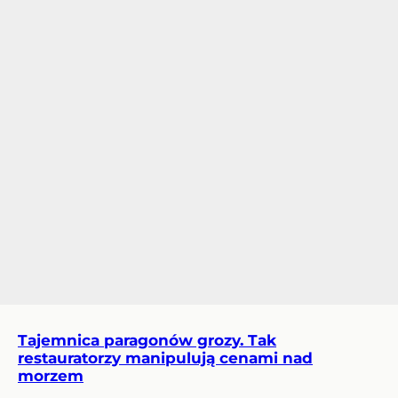
Tajemnica paragonów grozy. Tak
restauratorzy manipulują cenami nad
morzem