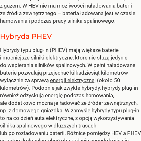
z gazem. W HEV nie ma możliwości naładowania baterii
ze źródła zewnętrznego – bateria ładowana jest w czasie
hamowania i podczas pracy silnika spalinowego.
Hybryda PHEV
Hybrydy typu plug-in (PHEV) mają większe baterie
i mocniejsze silniki elektryczne, które nie służą jedynie
do wspierania silników spalinowych. W pełni naładowane
baterie pozwalają przejechać kilkadziesiąt kilometrów
wyłącznie za sprawą
energii elektrycznej
(około 50
kilometrów). Podobnie jak zwykłe hybrydy, hybrydy plug-in
również odzyskują energię podczas hamowania,
ale dodatkowo można je ładować ze źródeł zewnętrznych,
np. z domowego gniazdka. W zamyśle hybrydy typu plug-in
to na co dzień auta elektryczne, z opcją wykorzystywania
silnika spalinowego w dłuższych trasach
lub po rozładowaniu baterii. Różnice pomiędzy HEV a PHEV
są zatem kolosalne, choć oba rodzaje napędu kryją się