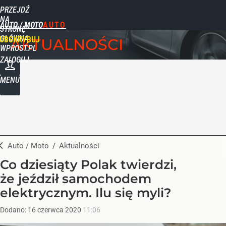
PRZEJDŹ
NA
AUTO / MOTO
STRONĘ
GŁÓWNĄ
UBSKRYBUJ
AKTUALNOŚCI
WPROST.PL
ZALOGUJ
MENU
Auto / Moto
/
Aktualności
Co dziesiąty Polak twierdzi,
że jeździł samochodem
elektrycznym. Ilu się myli?
Dodano:
16
czerwca
2020
11:06