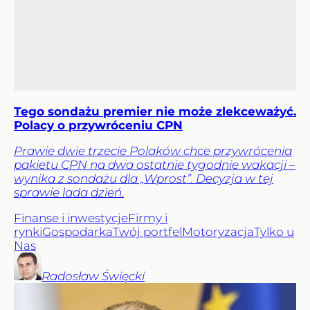
Tego sondażu premier nie może zlekceważyć.
Polacy o przywróceniu CPN
Prawie dwie trzecie Polaków chce przywrócenia
pakietu CPN na dwa ostatnie tygodnie wakacji –
wynika z sondażu dla „Wprost”. Decyzja w tej
sprawie lada dzień.
Finanse i inwestycje
Firmy i
rynki
Gospodarka
Twój portfel
Motoryzacja
Tylko u
Nas
Radosław
Święcki