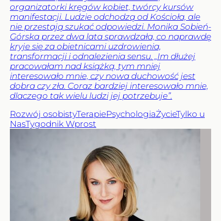
organizatorki kręgów kobiet, twórcy kursów
manifestacji. Ludzie odchodzą od Kościoła, ale
nie przestają szukać odpowiedzi. Monika Sobień-
Górska przez dwa lata sprawdzała, co naprawdę
kryje się za obietnicami uzdrowienia,
transformacji i odnalezienia sensu. „Im dłużej
pracowałam nad książką, tym mniej
interesowało mnie, czy nowa duchowość jest
dobra czy zła. Coraz bardziej interesowało mnie,
dlaczego tak wielu ludzi jej potrzebuje”.
Rozwój osobisty
Terapie
Psychologia
Życie
Tylko u
Nas
Tygodnik Wprost