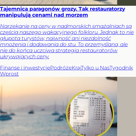
Tajemnica paragonów grozy. Tak restauratorzy
manipulują cenami nad morzem
Narzekanie na ceny w nadmorskich smażalniach są
częścią naszego wakacyjnego folkloru. Jednak to nie
głupota turystów, naiwność ani niezdolność
mnożenia i dodawania do stu. To przemyślana, ale
nie do końca uczciwa strategia restauratorów
ukrywających ceny.
Finanse i inwestycje
Podróże
Kraj
Tylko u Nas
Tygodnik
Wprost