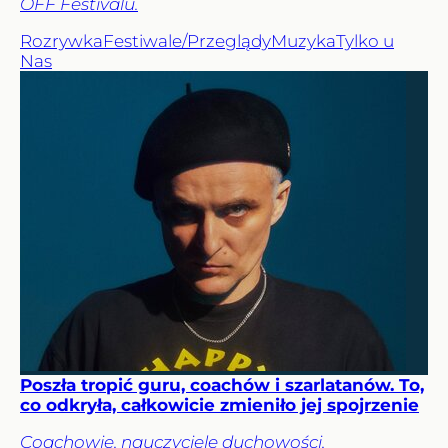
OFF Festivalu.
Rozrywka
Festiwale/Przeglądy
Muzyka
Tylko u
Nas
Poszła tropić guru, coachów i szarlatanów. To,
co odkryła, całkowicie zmieniło jej spojrzenie
Coachowie, nauczyciele duchowości,