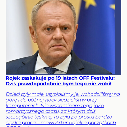
Rojek zaskakuje po 19 latach OFF Festivalu:
Dziś prawdopodobnie bym tego nie zrobił
Dzieci były małe, usypialiśmy je, wchodziliśmy na
górę i do późnej nocy siedzieliśmy przy
komputerach. Nie wspominam tego jako
romantycznego czasu, za którym dziś
szczególnie tęsknię. To była po prostu bardzo
ciężka praca – mówi Artur Rojek o początkach