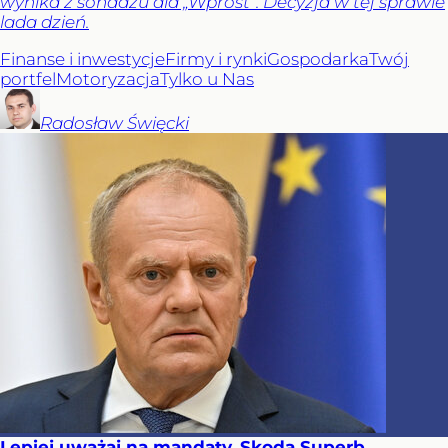
wynika z sondażu dla „Wprost”. Decyzja w tej sprawie
lada dzień.
Finanse i inwestycje
Firmy i rynki
Gospodarka
Twój
portfel
Motoryzacja
Tylko u Nas
Radosław
Święcki
Lepiej uważaj na mandaty. Skoda Superb