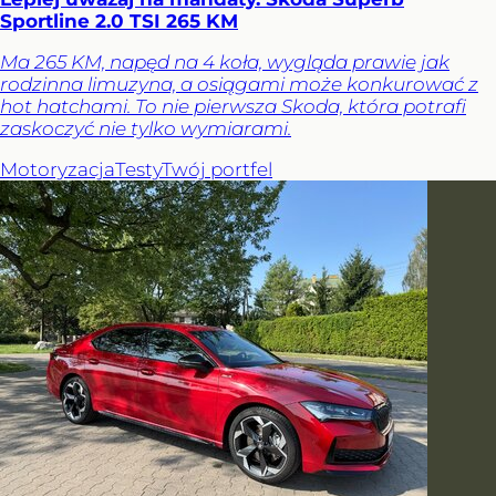
Sportline 2.0 TSI 265 KM
Ma 265 KM, napęd na 4 koła, wygląda prawie jak
rodzinna limuzyna, a osiągami może konkurować z
hot hatchami. To nie pierwsza Skoda, która potrafi
zaskoczyć nie tylko wymiarami.
Motoryzacja
Testy
Twój portfel