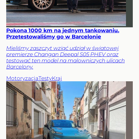
Pokona 1000 km na jednym tankowaniu.
Przetestowaliśmy go w Barcelonie
Mieliśmy zaszczyt wziąć udział w światowej
premierze Changan Deepal S05 PHEV oraz
testować ten model na malowniczych ulicach
Barcelony.
Motoryzacja
Testy
Kraj