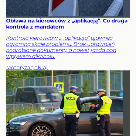
Obława na kierowców z „aplikacją”. Co druga
kontrola z mandatem
Kontrola kierowców z „aplikacją” ujawniła
ogromną skalę problemu. Brak uprawnień,
podrobione dokumenty, a nawet jazda pod
wpływem alkoholu.
Motoryzacja
Kraj