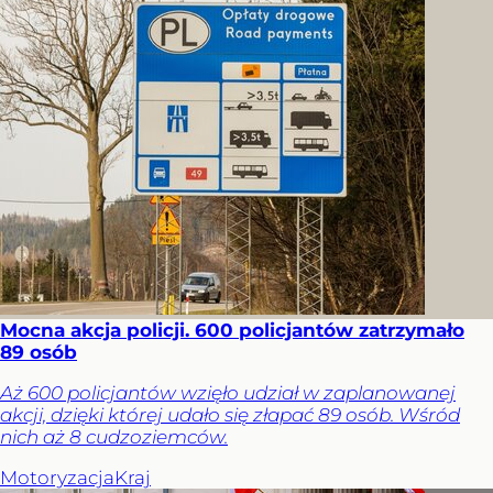
Mocna akcja policji. 600 policjantów zatrzymało
89 osób
Aż 600 policjantów wzięło udział w zaplanowanej
akcji, dzięki której udało się złapać 89 osób. Wśród
nich aż 8 cudzoziemców.
Motoryzacja
Kraj