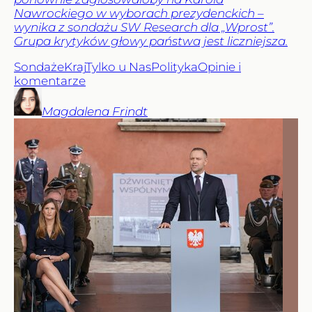
Nawrockiego w wyborach prezydenckich –
wynika z sondażu SW Research dla „Wprost”.
Grupa krytyków głowy państwa jest liczniejsza.
Sondaże
Kraj
Tylko u Nas
Polityka
Opinie i
komentarze
Magdalena
Frindt