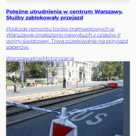
Potężne utrudnienia w centrum Warszawy.
Służby zablokowały przejazd
Podczas remontu torów tramwajowych w
Warszawie znaleziono niewybuch z czasów II
wojny światowej. Trwa oczekiwanie na przyjazd
saperów.
Warszawa
Kraj
Motoryzacja