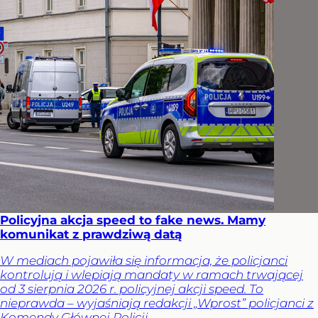
Policyjna akcja speed to fake news. Mamy
komunikat z prawdziwą datą
W mediach pojawiła się informacja, że policjanci
kontrolują i wlepiają mandaty w ramach trwającej
od 3 sierpnia 2026 r. policyjnej akcji speed. To
nieprawda – wyjaśniają redakcji „Wprost” policjanci z
Komendy Głównej Policji.