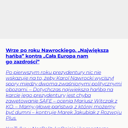
Wrze po roku Nawrockiego. „Największa
hańba” kontra „Cała Europa nam
go zazdrości”
Po pierwszym roku prezydentury nic nie
wskazuje na to, żeby Karol Nawrocki wyciszył
spory między dwoma zwaśnionymi politycznymi
obozami. – Dotychczas największą hańbą na
karcie jego prezydentury jest chyba
zawetowanie SAFE – ocenia Mariusz Witczak z
KO. – Mamy głowę państwa, z której możemy
być dumni – kontruje Marek Jakubiak z Rozwoju
Plus.