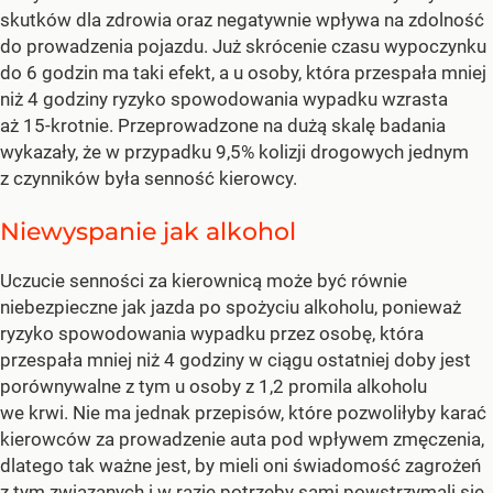
skutków dla zdrowia oraz negatywnie wpływa na zdolność
do prowadzenia pojazdu. Już skrócenie czasu wypoczynku
do 6 godzin ma taki efekt, a u osoby, która przespała mniej
niż 4 godziny ryzyko spowodowania wypadku wzrasta
aż 15-krotnie. Przeprowadzone na dużą skalę badania
wykazały, że w przypadku 9,5% kolizji drogowych jednym
z czynników była senność kierowcy.
Niewyspanie jak alkohol
Uczucie senności za kierownicą może być równie
niebezpieczne jak jazda po spożyciu alkoholu, ponieważ
ryzyko spowodowania wypadku przez osobę, która
przespała mniej niż 4 godziny w ciągu ostatniej doby jest
porównywalne z tym u osoby z 1,2 promila alkoholu
we krwi. Nie ma jednak przepisów, które pozwoliłyby karać
kierowców za prowadzenie auta pod wpływem zmęczenia,
dlatego tak ważne jest, by mieli oni świadomość zagrożeń
z tym związanych i w razie potrzeby sami powstrzymali się