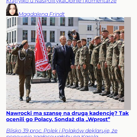
Kraj
Tylko u Nas
Polityka
Opinie i komentarze
Magdalena
Frindt
Nawrocki ma szansę na drugą kadencję? Tak
ocenili go Polacy. Sondaż dla „Wprost”
Blisko 39 proc. Polek i Polaków deklaruje, że
ponownie zagłosowałoby na Karola