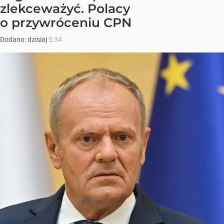
zlekceważyć. Polacy
o przywróceniu CPN
Dodano:
dzisiaj
5:34