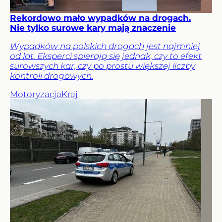
Rekordowo mało wypadków na drogach.
Nie tylko surowe kary mają znaczenie
Wypadków na polskich drogach jest najmniej
od lat. Eksperci spierają się jednak, czy to efekt
surowszych kar, czy po prostu większej liczby
kontroli drogowych.
Motoryzacja
Kraj