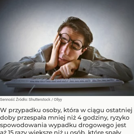
Senność
Źródło:
Shutterstock
/
Ollyy
W przypadku osoby, która w ciągu ostatniej
doby przespała mniej niż 4 godziny, ryzyko
spowodowania wypadku drogowego jest
aż 15 razy większe niż u osób, które spały