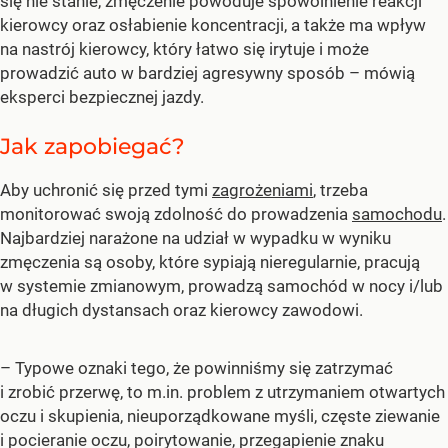
się nie stanie, zmęczenie powoduje spowolnienie reakcji
kierowcy oraz osłabienie koncentracji, a także ma wpływ
na nastrój kierowcy, który łatwo się irytuje i może
prowadzić auto w bardziej agresywny sposób –
mówią
eksperci bezpiecznej jazdy.
Jak zapobiegać?
Aby uchronić się przed tymi
zagrożeniami
, trzeba
monitorować swoją zdolność do prowadzenia
samochodu
.
Najbardziej narażone na udział w wypadku w wyniku
zmęczenia są osoby, które sypiają nieregularnie, pracują
w systemie zmianowym, prowadzą samochód w nocy i/lub
na długich dystansach oraz kierowcy zawodowi.
– Typowe oznaki tego, że powinniśmy się zatrzymać
i zrobić przerwę, to m.in. problem z utrzymaniem otwartych
oczu i skupienia, nieuporządkowane myśli, częste ziewanie
i pocieranie oczu, poirytowanie, przegapienie znaku