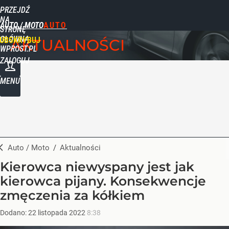
PRZEJDŹ
NA
AUTO / MOTO
STRONĘ
GŁÓWNĄ
UBSKRYBUJ
AKTUALNOŚCI
WPROST.PL
ZALOGUJ
MENU
Auto / Moto
/
Aktualności
Kierowca niewyspany jest jak
kierowca pijany. Konsekwencje
zmęczenia za kółkiem
Dodano:
22
listopada
2022
8:38