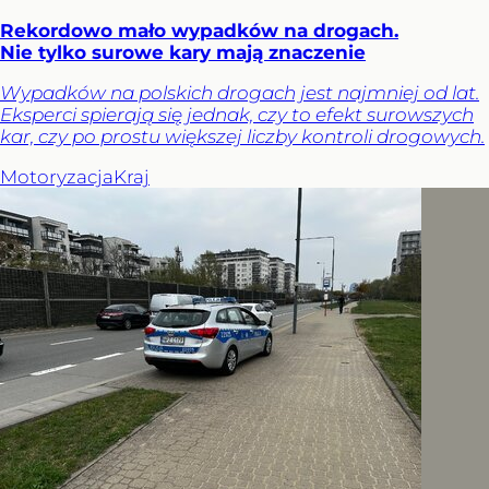
Rekordowo mało wypadków na drogach.
Nie tylko surowe kary mają znaczenie
Wypadków na polskich drogach jest najmniej od lat.
Eksperci spierają się jednak, czy to efekt surowszych
kar, czy po prostu większej liczby kontroli drogowych.
Motoryzacja
Kraj