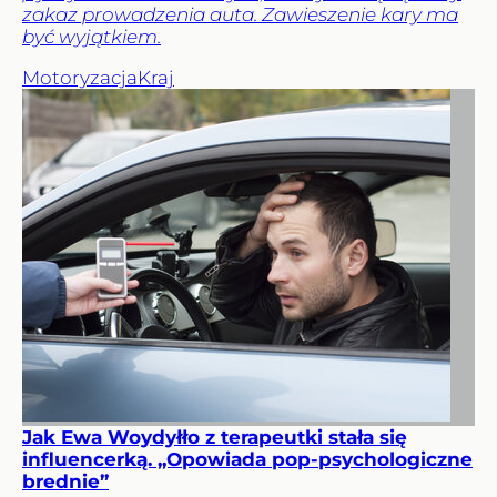
zakaz prowadzenia auta. Zawieszenie kary ma
być wyjątkiem.
Motoryzacja
Kraj
Jak Ewa Woydyłło z terapeutki stała się
influencerką. „Opowiada pop-psychologiczne
brednie”