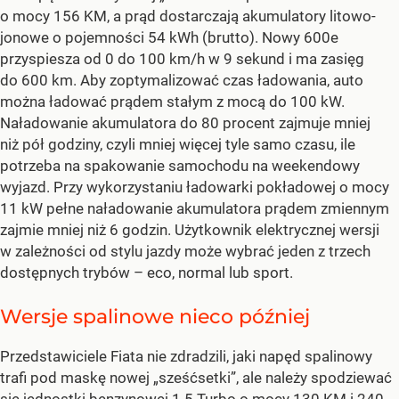
o mocy 156 KM, a prąd dostarczają akumulatory litowo-
jonowe o pojemności 54 kWh (brutto). Nowy 600e
przyspiesza od 0 do 100 km/h w 9 sekund i ma zasięg
do 600 km. Aby zoptymalizować czas ładowania, auto
można ładować prądem stałym z mocą do 100 kW.
Naładowanie akumulatora do 80 procent zajmuje mniej
niż pół godziny, czyli mniej więcej tyle samo czasu, ile
potrzeba na spakowanie samochodu na weekendowy
wyjazd. Przy wykorzystaniu ładowarki pokładowej o mocy
11 kW pełne naładowanie akumulatora prądem zmiennym
zajmie mniej niż 6 godzin. Użytkownik elektrycznej wersji
w zależności od stylu jazdy może wybrać jeden z trzech
dostępnych trybów – eco, normal lub sport.
Wersje spalinowe nieco później
Przedstawiciele Fiata nie zdradzili, jaki napęd spalinowy
trafi pod maskę nowej „sześćsetki”, ale należy spodziewać
się jednostki benzynowej 1.5 Turbo o mocy 130 KM i 240