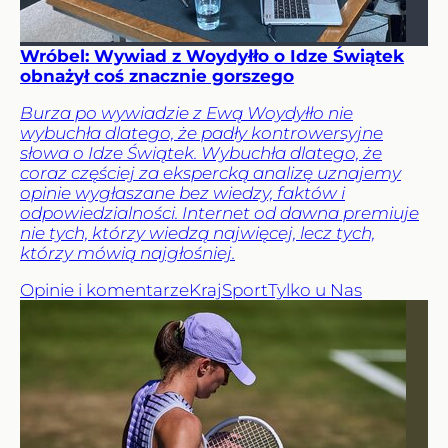
Wróbel: Wywiad z Woydyłło o Idze Świątek
obnażył coś znacznie gorszego
Burza po wywiadzie z Ewą Woydyłło nie
wybuchła dlatego, że padły kontrowersyjne
słowa o Idze Świątek. Wybuchła dlatego, że
coraz częściej za ekspercką analizę uznajemy
opinie wygłaszane bez wiedzy, faktów i
odpowiedzialności. Internet od dawna premiuje
nie tych, którzy wiedzą najwięcej, lecz tych,
którzy mówią najgłośniej.
Opinie i komentarze
Kraj
Sport
Tylko u Nas