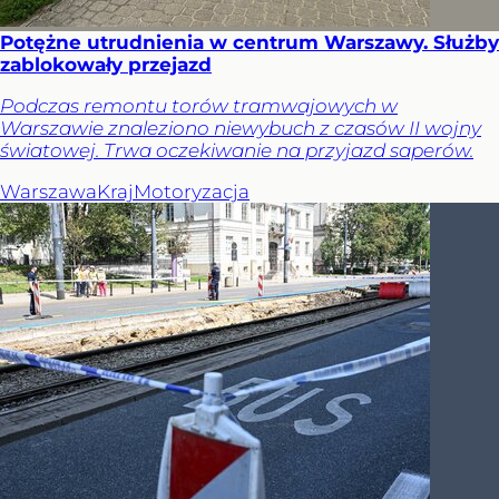
Potężne utrudnienia w centrum Warszawy. Służby
zablokowały przejazd
Podczas remontu torów tramwajowych w
Warszawie znaleziono niewybuch z czasów II wojny
światowej. Trwa oczekiwanie na przyjazd saperów.
Warszawa
Kraj
Motoryzacja