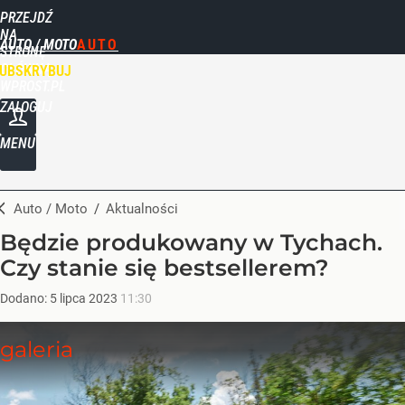
PRZEJDŹ
NA
AUTO / MOTO
STRONĘ
GŁÓWNĄ
UBSKRYBUJ
WPROST.PL
ZALOGUJ
MENU
Auto / Moto
/
Aktualności
Będzie produkowany w Tychach.
Czy stanie się bestsellerem?
Dodano:
5
lipca
2023
11:30