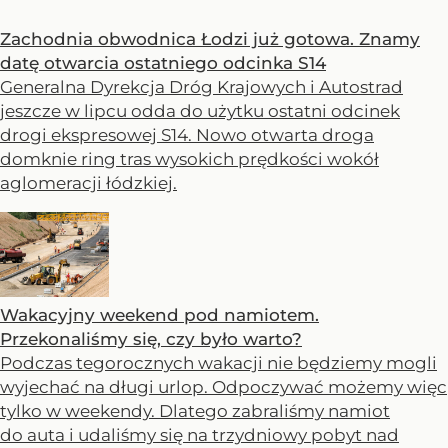
Zachodnia obwodnica Łodzi już gotowa. Znamy
datę otwarcia ostatniego odcinka S14
Generalna Dyrekcja Dróg Krajowych i Autostrad
jeszcze w lipcu odda do użytku ostatni odcinek
drogi ekspresowej S14. Nowo otwarta droga
domknie ring tras wysokich prędkości wokół
aglomeracji łódzkiej.
Wakacyjny weekend pod namiotem.
Przekonaliśmy się, czy było warto?
Podczas tegorocznych wakacji nie będziemy mogli
wyjechać na długi urlop. Odpoczywać możemy więc
tylko w weekendy. Dlatego zabraliśmy namiot
do auta i udaliśmy się na trzydniowy pobyt nad