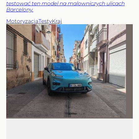
testować ten model na malowniczych ulicach
Barcelony.
Motoryzacja
Testy
Kraj