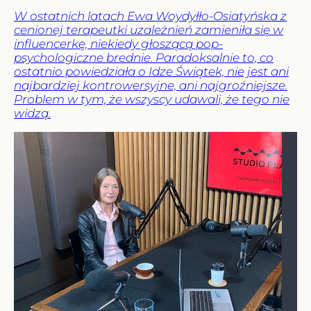
W ostatnich latach Ewa Woydyłło-Osiatyńska z
cenionej terapeutki uzależnień zamieniła się w
influencerkę, niekiedy głoszącą pop-
psychologiczne brednie. Paradoksalnie to, co
ostatnio powiedziała o Idze Świątek, nie jest ani
najbardziej kontrowersyjne, ani najgroźniejsze.
Problem w tym, że wszyscy udawali, że tego nie
widzą.