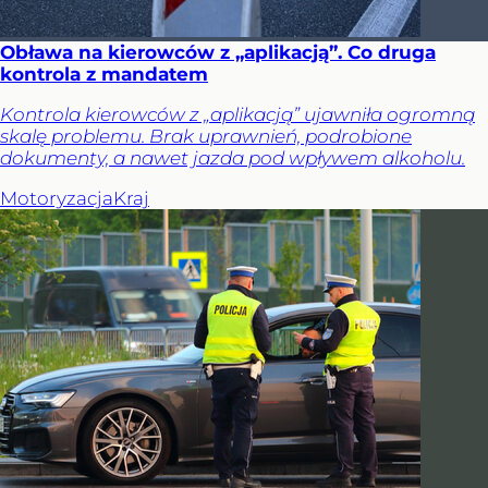
Obława na kierowców z „aplikacją”. Co druga
kontrola z mandatem
Kontrola kierowców z „aplikacją” ujawniła ogromną
skalę problemu. Brak uprawnień, podrobione
dokumenty, a nawet jazda pod wpływem alkoholu.
Motoryzacja
Kraj