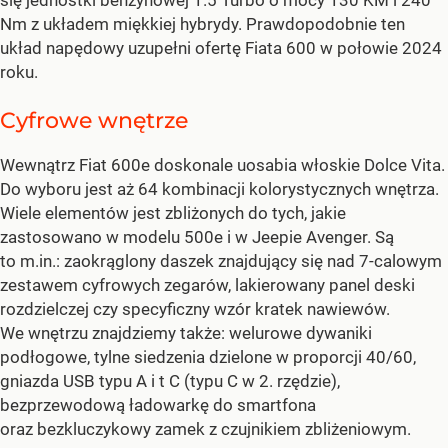
Nm z układem miękkiej hybrydy. Prawdopodobnie ten
układ napędowy uzupełni ofertę Fiata 600 w połowie 2024
roku.
Cyfrowe wnętrze
Wewnątrz Fiat 600e doskonale uosabia włoskie Dolce Vita.
Do wyboru jest aż 64 kombinacji kolorystycznych wnętrza.
Wiele elementów jest zbliżonych do tych, jakie
zastosowano w modelu 500e i w Jeepie Avenger. Są
to m.in.: zaokrąglony daszek znajdujący się nad 7-calowym
zestawem cyfrowych zegarów, lakierowany panel deski
rozdzielczej czy specyficzny wzór kratek nawiewów.
We wnętrzu znajdziemy także: welurowe dywaniki
podłogowe, tylne siedzenia dzielone w proporcji 40/60,
gniazda USB typu A i t C (typu C w 2. rzędzie),
bezprzewodową ładowarkę do smartfona
oraz bezkluczykowy zamek z czujnikiem zbliżeniowym.