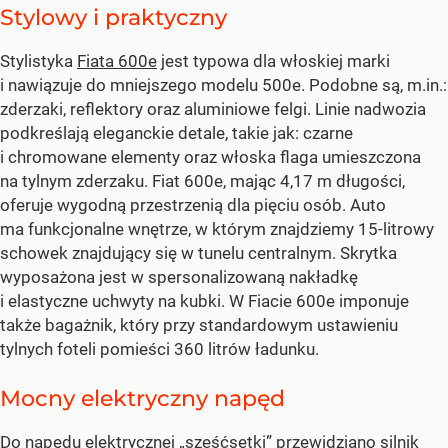
Stylowy i praktyczny
Stylistyka
Fiata 600e
jest typowa dla włoskiej marki
i nawiązuje do mniejszego modelu 500e. Podobne są, m.in.:
zderzaki, reflektory oraz aluminiowe felgi. Linie nadwozia
podkreślają eleganckie detale, takie jak: czarne
i chromowane elementy oraz włoska flaga umieszczona
na tylnym zderzaku. Fiat 600e, mając 4,17 m długości,
oferuje wygodną przestrzenią dla pięciu osób. Auto
ma funkcjonalne wnętrze, w którym znajdziemy 15-litrowy
schowek znajdujący się w tunelu centralnym. Skrytka
wyposażona jest w spersonalizowaną nakładkę
i elastyczne uchwyty na kubki. W Fiacie 600e imponuje
także bagażnik, który przy standardowym ustawieniu
tylnych foteli pomieści 360 litrów ładunku.
Mocny elektryczny napęd
Do napędu elektrycznej „sześćsetki” przewidziano silnik