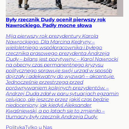
Były rzecznik Dudy ocenił pierwszy rok
Nawrockiego. Padły mocne słowa
Mija pierwszy rok prezydentury Karola
Nawrockiego. Dla Marcina Kędryny –
wieloletniego współpracownika i byłego
rzecznika prasowego prezydenta Andrzeja
Dudy – bilans jest pozytywny: – Karol Nawrocki
na obecny czas permanentnego kryzysu
politycznego sprawuje swój urząd w sposób
dojrzały i adekwatny do wyzwań – akcentuje.
Jednocześnie przestrzega przed
porównywaniem kolejnych prezydentów. –
Andrzej Duda zdał w paru sytuacjach egzamin
celująco, ale jeszcze przez jakiś czas będzie
niedoceniony, jak kiedyś Aleksander
Kwaśniewski, a po latach się to zmieniło –
tłumaczy były rzecznik Andrzeja Dudy.
Polityka
Tylko u Nas