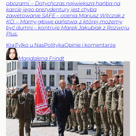
obozami. – Dotychczas największą hańbą na
karcie jego prezydentury jest chyba
zawetowanie SAFE – ocenia Mariusz Witczak z
KO. – Mamy głowę państwa, z której możemy
być dumni – kontruje Marek Jakubiak z Rozwoju
Plus.
Kraj
Tylko u Nas
Polityka
Opinie i komentarze
Magdalena
Frindt