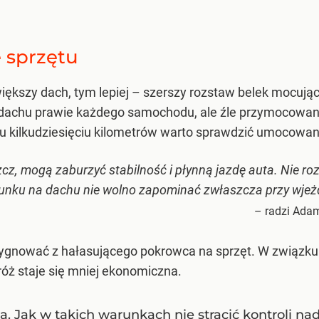
 sprzętu
większy dach, tym lepiej – szerszy rozstaw belek mocuj
dachu prawie każdego samochodu, ale źle przymocowana
u kilkudziesięciu kilometrów warto sprawdzić umocowan
szcz, mogą zaburzyć stabilność i płynną jazdę auta. Nie r
ku na dachu nie wolno zapominać zwłaszcza przy wjeżdż
– radzi Adam
zygnować z hałasującego pokrowca na sprzęt. W związku
róż staje się mniej ekonomiczna.
a. Jak w takich warunkach nie stracić kontroli n