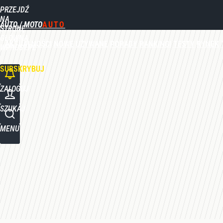
PRZEJDŹ
Udostępnij
0
Skomentuj
NA
AUTO / MOTO
STRONĘ
GŁÓWNĄ
AKTUALNOŚCI
NOWE
UŻYWANE
PORADY
RANKINGI
TESTY
RYNEK
WPROST.PL
SUBSKRYBUJ
ZALOGUJ
SZUKAJ
MENU