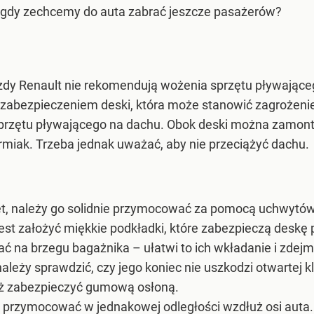
, gdy zechcemy do auta zabrać jeszcze pasażerów?
azdy Renault nie rekomendują wożenia sprzętu pływając
zabezpieczeniem deski, która może stanowić zagrożeni
przętu pływającego na dachu. Obok deski można zamont
ormiak. Trzeba jednak uważać, aby nie przeciążyć dachu.
ęt, należy go solidnie przymocować za pomocą uchwytów
est założyć miękkie podkładki, które zabezpieczą desk
ać na brzegu bagażnika – ułatwi to ich wkładanie i zdej
leży sprawdzić, czy jego koniec nie uszkodzi otwartej k
eż zabezpieczyć gumową osłoną.
 przymocować w jednakowej odległości wzdłuż osi auta.