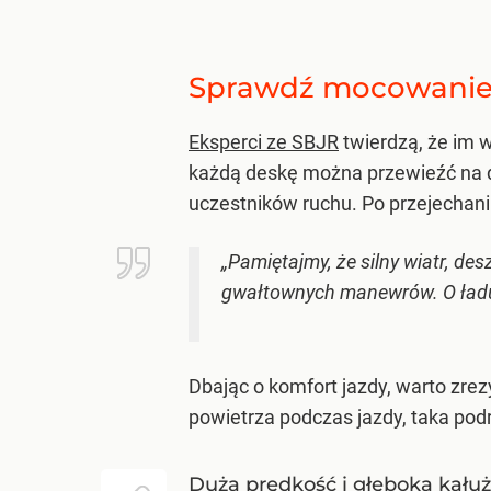
Sprawdź mocowanie
Eksperci ze SBJR
twierdzą, że im 
każdą deskę można przewieźć na 
uczestników ruchu. Po przejechani
„Pamiętajmy, że silny wiatr, de
gwałtownych manewrów. O ładun
Dbając o komfort jazdy, warto zre
powietrza podczas jazdy, taka pod
Duża prędkość i głęboka kałuż