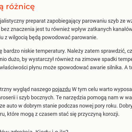
ą różnicę
alistyczny preparat zapobiegający parowaniu szyb ze w
e bez znaczenia jest tu również wpływ zatkanych kanał
niu z wilgocią będą powodować parowanie.
ię bardzo niskie temperatury. Należy zatem sprawdzić, c
dnio dużo, by wystarczył również na zimowe spadki temper
ta właściwości płynu może spowodować awarie silnika. A 
ętrzny wygląd naszego
pojazdu
W tym celu warto wyposaży
aroserii i szyb bocznych. Te narzędzia pomogą nam w w
ze auto w dobrym stanie podczas nowej pory roku. Dob
ru, które mogą z czasem stać się przyczyną korozji.