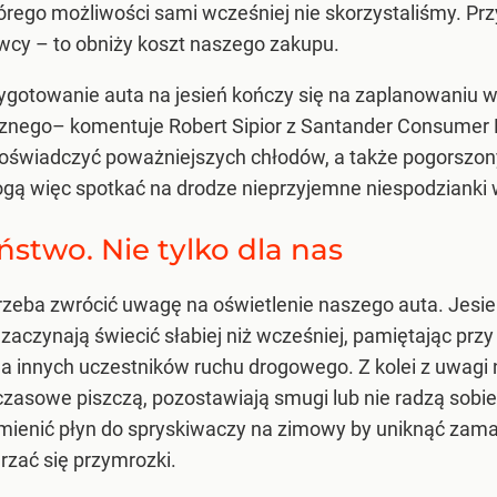
rego możliwości sami wcześniej nie skorzystaliśmy. Prz
awcy – to obniży koszt naszego zakupu.
ygotowanie auta na jesień kończy się na zaplanowaniu w
cznego
– komentuje Robert Sipior z Santander Consumer 
ę doświadczyć poważniejszych chłodów, a także pogors
 więc spotkać na drodze nieprzyjemne niespodzianki w
ństwo. Nie tylko dla nas
zeba zwrócić uwagę na oświetlenie naszego auta. Jesie
zaczynają świecić słabiej niż wcześniej, pamiętając prz
i dla innych uczestników ruchu drogowego. Z kolei z uwag
czasowe piszczą, pozostawiają smugi lub nie radzą sob
mienić płyn do spryskiwaczy na zimowy by uniknąć zamar
rzać się przymrozki.