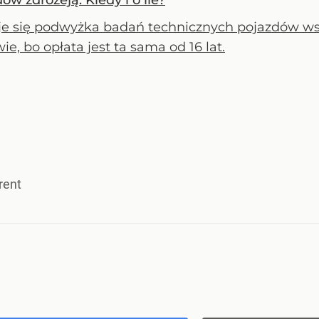
 zdrożeją. Kiedy i o ile?
je się podwyżka badań technicznych pojazdów ws
ie, bo opłata jest ta sama od 16 lat.
rent