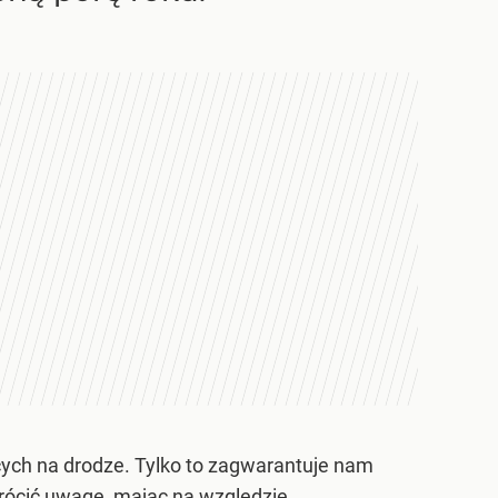
ch na drodze. Tylko to zagwarantuje nam
rócić uwagę, mając na względzie