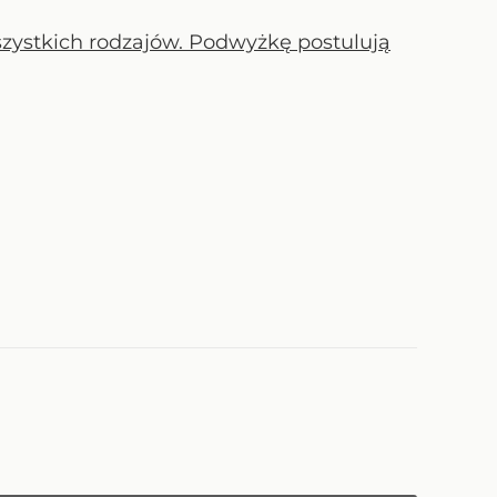
zystkich rodzajów. Podwyżkę postulują