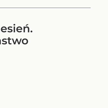
esień.
ństwo