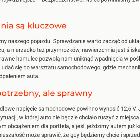
nia są kluczowe
zny naszego pojazdu. Sprawdzanie warto zacząć od ukł
 a nierzadko też przymrozków, nawierzchnia jest śliska
awne hamulce pozwolą nam uniknąć wpadnięcia w poślizg i
ej udać się do warsztatu samochodowego, gdzie mechanik 
dpaleniem auta.
otrzebny, ale sprawny
idłowe napięcie samochodowe powinno wynosić 12,6 V. 
ytuacji, w której auto nie będzie chciało ruszyć z miejsc
m obciążeniem dla portfela, a jeśli jeździmy autem już kil
pieszałość może sprawić, że gdy będziemy chcieli spr