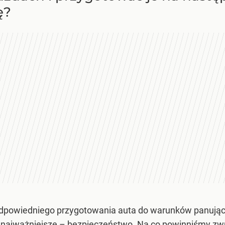
ę?
dpowiedniego przygotowania auta do warunków panujący
co najważniejsze – bezpieczeństwo. Na co powinniśmy zw