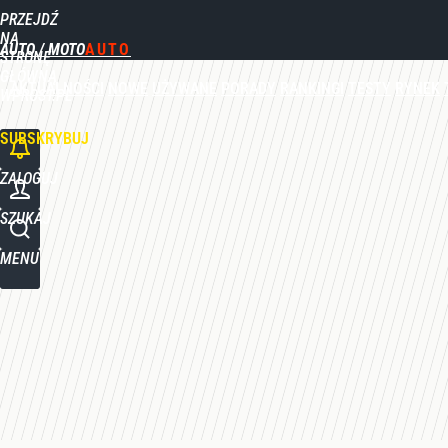
PRZEJDŹ
Udostępnij
0
Skomentuj
NA
AUTO / MOTO
STRONĘ
GŁÓWNĄ
AKTUALNOŚCI
NOWE
UŻYWANE
PORADY
RANKINGI
TESTY
RYNEK
WPROST.PL
SUBSKRYBUJ
ZALOGUJ
SZUKAJ
MENU