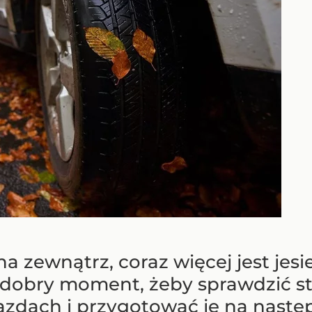
 na zewnątrz, coraz więcej jest je
 dobry moment, żeby sprawdzić 
zdach i przygotować je na nastę