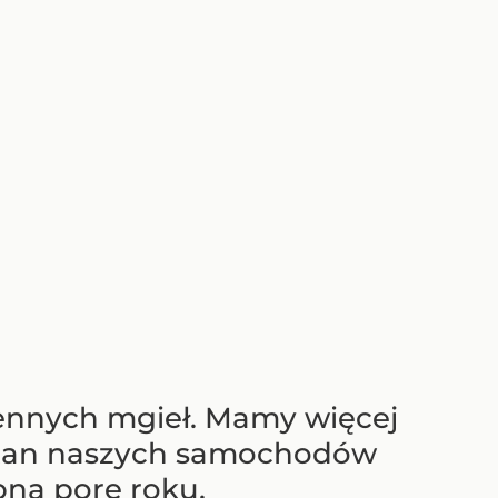
siennych mgieł. Mamy więcej
stan naszych samochodów
pną porę roku.