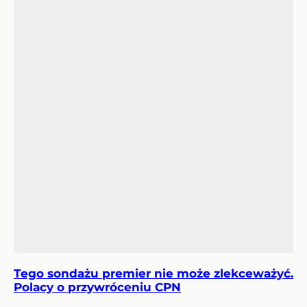
Tego sondażu premier nie może zlekceważyć.
Polacy o przywróceniu CPN