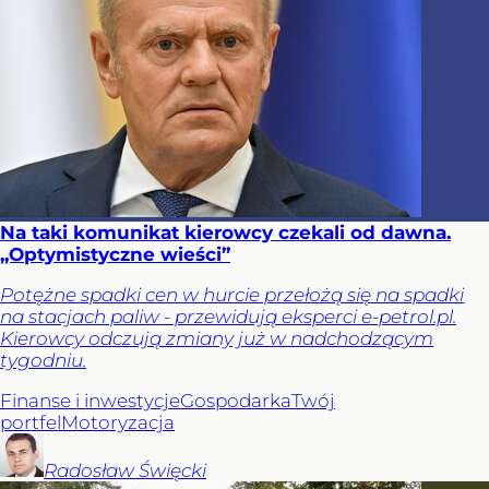
Na taki komunikat kierowcy czekali od dawna.
„Optymistyczne wieści”
Potężne spadki cen w hurcie przełożą się na spadki
na stacjach paliw - przewidują eksperci e-petrol.pl.
Kierowcy odczują zmiany już w nadchodzącym
tygodniu.
Finanse i inwestycje
Gospodarka
Twój
portfel
Motoryzacja
Radosław
Święcki