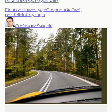
nadchodzącym tygodniu.
Finanse i inwestycje
Gospodarka
Twój
portfel
Motoryzacja
Radosław
Święcki