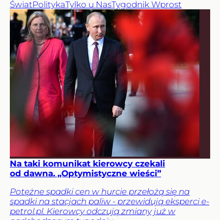
Świat
Polityka
Tylko u Nas
Tygodnik Wprost
Na taki komunikat kierowcy czekali
od dawna. „Optymistyczne wieści”
Potężne spadki cen w hurcie przełożą się na
spadki na stacjach paliw - przewidują eksperci e-
petrol.pl. Kierowcy odczują zmiany już w