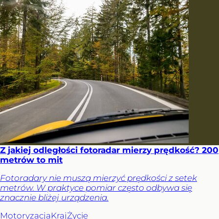
Z jakiej odległości fotoradar mierzy prędkość? 200
metrów to mit
Fotoradary nie muszą mierzyć prędkości z setek
metrów. W praktyce pomiar często odbywa się
znacznie bliżej urządzenia.
Motoryzacja
Kraj
Życie