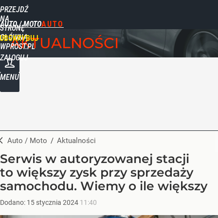
PRZEJDŹ
NA
AUTO / MOTO
STRONĘ
GŁÓWNĄ
UBSKRYBUJ
AKTUALNOŚCI
WPROST.PL
ZALOGUJ
MENU
Auto / Moto
/
Aktualności
Serwis w autoryzowanej stacji
to większy zysk przy sprzedaży
samochodu. Wiemy o ile większy
Dodano:
15
stycznia
2024
11:40