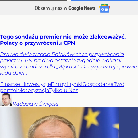
Obserwuj nas
w
Google News
Tego sondażu premier nie może zlekceważyć.
Polacy o przywróceniu CPN
Prawie dwie trzecie Polaków chce przywrócenia
pakietu CPN na dwa ostatnie tygodnie wakacji –
wynika z sondażu dla „Wprost”. Decyzja w tej sprawie
lada dzień.
Finanse i inwestycje
Firmy i rynki
Gospodarka
Twój
portfel
Motoryzacja
Tylko u Nas
Radosław
Święcki