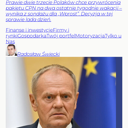
Prawie dwie trzecie Polaków chce przywrócenia
pakietu CPN na dwa ostatnie tygodnie wakacji –
wynika z sondażu dla „Wprost”. Decyzja w tej
sprawie lada dzień.
Finanse i inwestycje
Firmy i
rynki
Gospodarka
Twój portfel
Motoryzacja
Tylko u
Nas
Radosław
Święcki