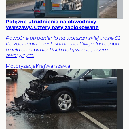
Potężne utrudnienia na obwodnicy
Warszawy. Cztery pasy zablokowane
Poważne utrudnienia na warszawskiej trasie S2.
Po zderzeniu trzech samochodów jedna osoba
trafiła do szpitala. Ruch odbywa się pasem
awaryjnym.
Motoryzacja
Kraj
Warszawa