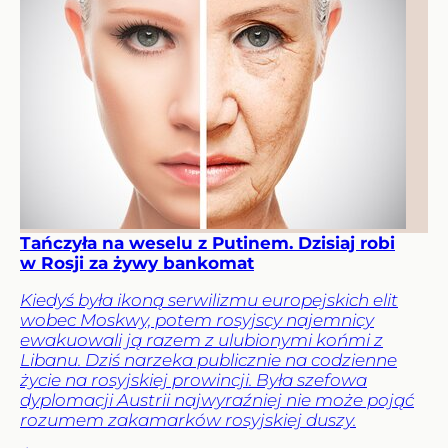
Tańczyła na weselu z Putinem. Dzisiaj robi
w Rosji za żywy bankomat
Kiedyś była ikoną serwilizmu europejskich elit
wobec Moskwy, potem rosyjscy najemnicy
ewakuowali ją razem z ulubionymi końmi z
Libanu. Dziś narzeka publicznie na codzienne
życie na rosyjskiej prowincji. Była szefowa
dyplomacji Austrii najwyraźniej nie może pojąć
rozumem zakamarków rosyjskiej duszy.