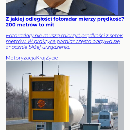
Z jakiej odległości fotoradar mierzy prędkość?
200 metrów to mit
Fotoradary nie muszą mierzyć prędkości z setek
metrów. W praktyce pomiar często odbywa się
znacznie bliżej urządzenia.
Motoryzacja
Kraj
Życie