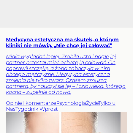
Medycyna estetyczna ma skutek, o którym
kliniki nie mówią. „Nie chcę jej całować”
Miała wyglądać lepiej. Zrobiła usta i nagle jej
partner przestał mieć ochotę ją całować. On
poprawił szczękę, a żona zobaczyła w nim
obcego mężczyznę. Medycyna estetyczna
zmienia nie tylko twarz. Czasem zmusza
partnera, by nauczył się jej – i człowieka, którego
kocha – zupełnie od nowa.
Opinie i komentarze
Psychologia
Życie
Tylko u
Nas
Tygodnik Wprost