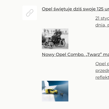
Opel świętuje dziś swoje 125 u
21 sty
dnia, 
Nowy Opel Combo. „Twarz” ma j
Opel 
przed
reflek