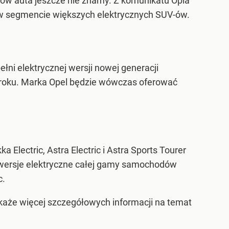
łów auta jeszcze nie znamy. Z komunikatu Opla
ę w segmencie większych elektrycznych SUV-ów.
ni elektrycznej wersji nowej generacji
4 roku. Marka Opel będzie wówczas oferować
 Electric, Astra Electric i Astra Sports Tourer
są wersje elektryczne całej gamy samochodów
c.
każe więcej szczegółowych informacji na temat