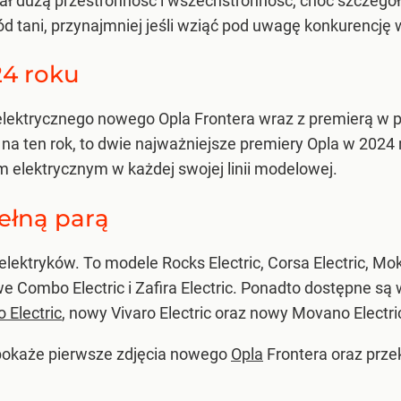
ał dużą przestronność i wszechstronność, choć szczegó
ód tani, przynajmniej jeśli wziąć pod uwagę konkurencj
24 roku
ektrycznego nowego Opla Frontera wraz z premierą w peł
na ten rok, to dwie najważniejsze premiery Opla w 202
 elektrycznym w każdej swojej linii modelowej.
pełną parą
lektryków. To modele Rocks Electric, Corsa Electric, Mokka
we Combo Electric i Zafira Electric. Ponadto dostępne 
 Electric
, nowy Vivaro Electric oraz nowy Movano Electri
pokaże pierwsze zdjęcia nowego
Opla
Frontera oraz prze