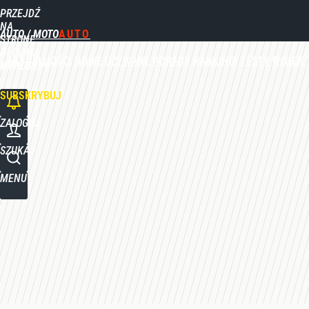
PRZEJDŹ
Udostępnij
0
Skomentuj
NA
AUTO / MOTO
STRONĘ
GŁÓWNĄ
AKTUALNOŚCI
NOWE
UŻYWANE
PORADY
RANKINGI
TESTY
RYNEK
WPROST.PL
SUBSKRYBUJ
ZALOGUJ
SZUKAJ
MENU