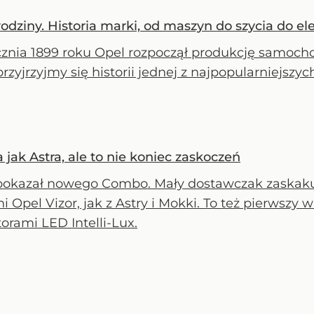
rodziny. Historia marki, od maszyn do szycia do e
cznia 1899 roku Opel rozpoczął produkcję samocho
przyjrzyjmy się historii jednej z najpopularniejs
ak Astra, ale to nie koniec zaskoczeń
pokazał nowego Combo. Mały dostawczak zaskaku
ni Opel Vizor, jak z Astry i Mokki. To też pierw
torami LED Intelli-Lux.