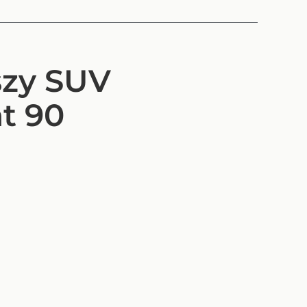
szy SUV
at 90