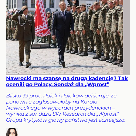
Nawrocki ma szansę na drugą kadencję? Tak
ocenili go Polacy. Sondaż dla „Wprost”
Blisko 39 proc. Polek i Polaków deklaruje, że
ponownie zagłosowałoby na Karola
Nawrockiego w wyborach prezydenckich –
wynika z sondażu SW Research dla „Wprost”.
Grupa krytyków głowy państwa jest liczniejsza.