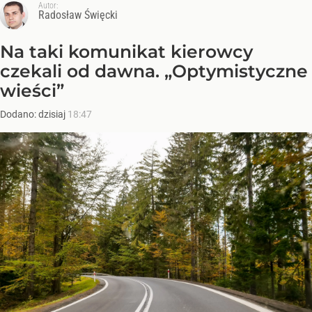
Autor:
Radosław Święcki
Na taki komunikat kierowcy
czekali od dawna. „Optymistyczne
wieści”
Dodano:
dzisiaj
18:47