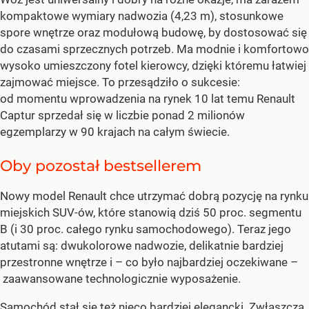
kompaktowe wymiary nadwozia (4,23 m), stosunkowe
spore wnętrze oraz modułową budowę, by dostosować się
do czasami sprzecznych potrzeb. Ma modnie i komfortowo
wysoko umieszczony fotel kierowcy, dzięki któremu łatwiej
zajmować miejsce. To przesądziło o sukcesie:
od momentu wprowadzenia na rynek 10 lat temu Renault
Captur sprzedał się w liczbie ponad 2 milionów
egzemplarzy w 90 krajach na całym świecie.
Oby pozostał bestsellerem
Nowy model Renault chce utrzymać dobrą pozycję na rynku
miejskich SUV-ów, które stanowią dziś 50 proc. segmentu
B (i 30 proc. całego rynku samochodowego). Teraz jego
atutami są: dwukolorowe nadwozie, delikatnie bardziej
przestronne wnętrze i – co było najbardziej oczekiwane –
zaawansowane technologicznie wyposażenie.
Samochód stał się też nieco bardziej elegancki. Zwłaszcza