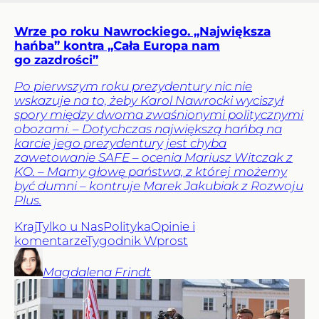
Wrze po roku Nawrockiego. „Największa
hańba” kontra „Cała Europa nam
go zazdrości”
Po pierwszym roku prezydentury nic nie
wskazuje na to, żeby Karol Nawrocki wyciszył
spory między dwoma zwaśnionymi politycznymi
obozami. – Dotychczas największą hańbą na
karcie jego prezydentury jest chyba
zawetowanie SAFE – ocenia Mariusz Witczak z
KO. – Mamy głowę państwa, z której możemy
być dumni – kontruje Marek Jakubiak z Rozwoju
Plus.
Kraj
Tylko u Nas
Polityka
Opinie i
komentarze
Tygodnik Wprost
Magdalena
Frindt