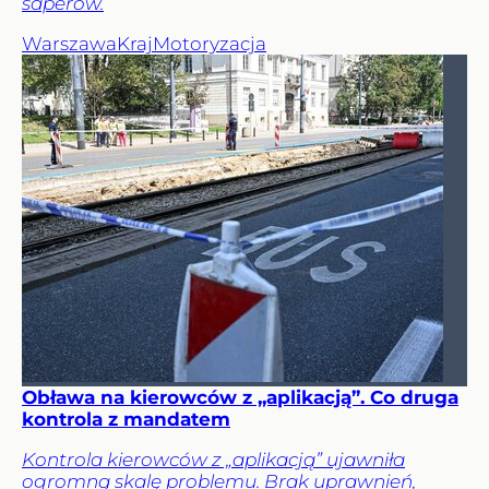
saperów.
Warszawa
Kraj
Motoryzacja
Obława na kierowców z „aplikacją”. Co druga
kontrola z mandatem
Kontrola kierowców z „aplikacją” ujawniła
ogromną skalę problemu. Brak uprawnień,