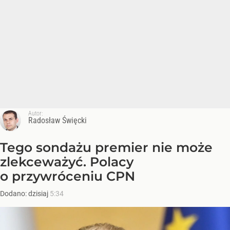
Autor:
Radosław Święcki
Tego sondażu premier nie może
zlekceważyć. Polacy
o przywróceniu CPN
Dodano:
dzisiaj
5:34