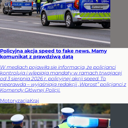
Policyjna akcja speed to fake news. Mamy
komunikat z prawdziwą datą
W mediach pojawiła się informacja, że policjanci
kontrolują i wlepiają mandaty w ramach trwającej
od 3 sierpnia 2026 r. policyjnej akcji speed. To
nieprawda – wyjaśniają redakcji „Wprost” policjanci z
Komendy Głównej Policji.
Motoryzacja
Kraj