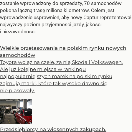
zostanie wprowadzony do sprzedaży, 70 samochodów
pokona łączną trasę miliona kilometrów. Celem jest
wprowadzenie usprawnień, aby nowy Captur reprezentował
najwyższy poziom przyjemności jazdy, jakości
i niezawodności.
Wielkie przetasowania na polskim rynku nowych
samochodów
Toyota wciąż na czele, za nią Skoda i Volkswagen.
Ale już kolejne miejsca w rankingu
najpopularniejszych marek na polskim rynku
zajmują marki, które tak wysoko dawno się
nie plasowały.
Przedsiębiorcy na wiosennych zakupach.