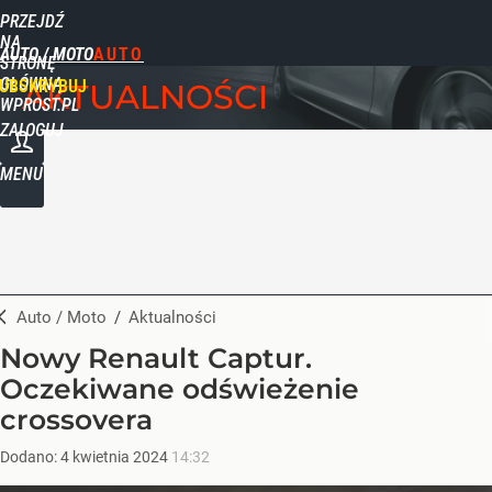
PRZEJDŹ
NA
AUTO / MOTO
STRONĘ
GŁÓWNĄ
UBSKRYBUJ
AKTUALNOŚCI
WPROST.PL
ZALOGUJ
MENU
Auto / Moto
/
Aktualności
Nowy Renault Captur.
Oczekiwane odświeżenie
crossovera
Dodano:
4
kwietnia
2024
14:32