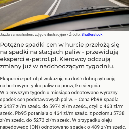
Jazda samochodem, zdjęcie ilustracyjne
/ Źródło:
Shutterstock
Potężne spadki cen w hurcie przełożą się
na spadki na stacjach paliw - przewidują
eksperci e-petrol.pl. Kierowcy odczują
zmiany już w nadchodzącym tygodniu.
Eksperci e-petrol.pl wskazują na dość dobrą sytuacją
na hurtowym rynku paliw na początku sierpnia.
W pierwszym tygodniu miesiąca odnotowano wyraźny
spadek cen podstawowych paliw. –
Cena Pb98 spadła
z 6437 zł/m sześc. do 5974 zł/m sześc., czyli o 463 zł/m
sześc. Pb95 potaniała o 464 zł/m sześc. z poziomu 5738
zł/m sześc. do 5273 zł/m sześc. W przypadku oleju
napędowego (ON) odnotowano spadek o 489 zł/m sześc.