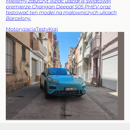
Mieliśmy zaszczyt wziąć udział w światowej
premierze Changan Deepal S05 PHEV oraz
testować ten model na malowniczych ulicach
Barcelony.
Motoryzacja
Testy
Kraj