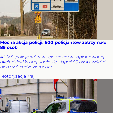
Mocna akcja policji. 600 policjantów zatrzymało
89 osób
Aż 600 policjantów wzięło udział w zaplanowanej
akcji, dzięki której udało się złapać 89 osób. Wśród
nich aż 8 cudzoziemców.
Motoryzacja
Kraj