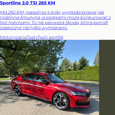
Sportline 2.0 TSI 265 KM
Ma 265 KM, napęd na 4 koła, wygląda prawie jak
rodzinna limuzyna, a osiągami może konkurować z
hot hatchami. To nie pierwsza Skoda, która potrafi
zaskoczyć nie tylko wymiarami.
Motoryzacja
Testy
Twój portfel