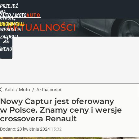
PRZEJDŹ
NA
AUTO / MOTO
STRONĘ
GŁÓWNĄ
UBSKRYBUJ
AKTUALNOŚCI
WPROST.PL
ZALOGUJ
MENU
Auto / Moto
/
Aktualności
Nowy Captur jest oferowany
w Polsce. Znamy ceny i wersje
crossovera Renault
Dodano:
23
kwietnia
2024
15:32