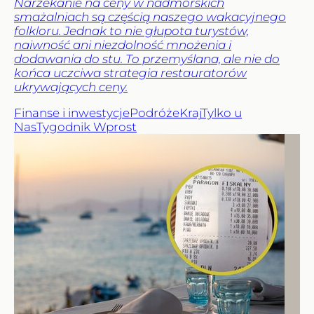
Narzekanie na ceny w nadmorskich
smażalniach są częścią naszego wakacyjnego
folkloru. Jednak to nie głupota turystów,
naiwność ani niezdolność mnożenia i
dodawania do stu. To przemyślana, ale nie do
końca uczciwa strategia restauratorów
ukrywających ceny.
Finanse i inwestycje
Podróże
Kraj
Tylko u
Nas
Tygodnik Wprost