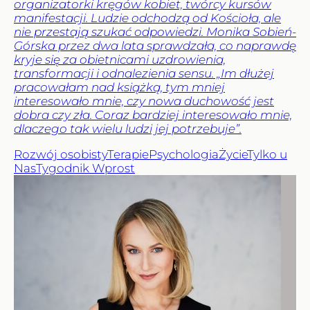
organizatorki kręgów kobiet, twórcy kursów
manifestacji. Ludzie odchodzą od Kościoła, ale
nie przestają szukać odpowiedzi. Monika Sobień-
Górska przez dwa lata sprawdzała, co naprawdę
kryje się za obietnicami uzdrowienia,
transformacji i odnalezienia sensu. „Im dłużej
pracowałam nad książką, tym mniej
interesowało mnie, czy nowa duchowość jest
dobra czy zła. Coraz bardziej interesowało mnie,
dlaczego tak wielu ludzi jej potrzebuje”.
Rozwój osobisty
Terapie
Psychologia
Życie
Tylko u
Nas
Tygodnik Wprost