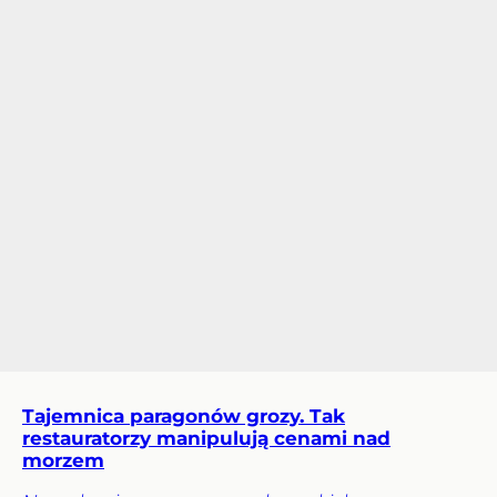
Tajemnica paragonów grozy. Tak
restauratorzy manipulują cenami nad
morzem