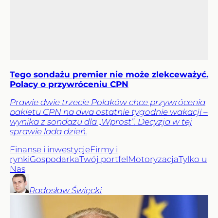
Tego sondażu premier nie może zlekceważyć.
Polacy o przywróceniu CPN
Prawie dwie trzecie Polaków chce przywrócenia
pakietu CPN na dwa ostatnie tygodnie wakacji –
wynika z sondażu dla „Wprost”. Decyzja w tej
sprawie lada dzień.
Finanse i inwestycje
Firmy i
rynki
Gospodarka
Twój portfel
Motoryzacja
Tylko u
Nas
Radosław
Święcki