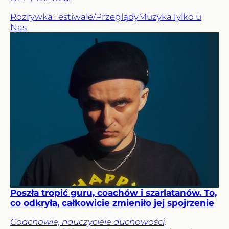
Rozrywka
Festiwale/Przeglądy
Muzyka
Tylko u
Nas
Poszła tropić guru, coachów i szarlatanów. To,
co odkryła, całkowicie zmieniło jej spojrzenie
Coachowie, nauczyciele duchowości,