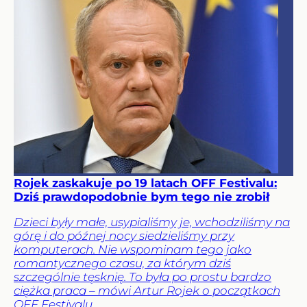
Rojek zaskakuje po 19 latach OFF Festivalu:
Dziś prawdopodobnie bym tego nie zrobił
Dzieci były małe, usypialiśmy je, wchodziliśmy na
górę i do późnej nocy siedzieliśmy przy
komputerach. Nie wspominam tego jako
romantycznego czasu, za którym dziś
szczególnie tęsknię. To była po prostu bardzo
ciężka praca – mówi Artur Rojek o początkach
OFF Festivalu.