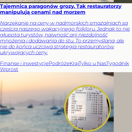
Tajemnica paragonów grozy. Tak restauratorzy
manipulują cenami nad morzem
Narzekanie na ceny w nadmorskich smażalniach są
częścią naszego wakacyjnego folkloru. Jednak to nie
głupota turystów, naiwność ani niezdolność
mnożenia i dodawania do stu. To przemyślana, ale
nie do końca uczciwa strategia restauratorów
ukrywających ceny.
Finanse i inwestycje
Podróże
Kraj
Tylko u Nas
Tygodnik
Wprost