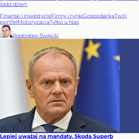
lada dzień.
Finanse i inwestycje
Firmy i rynki
Gospodarka
Twój
portfel
Motoryzacja
Tylko u Nas
Radosław
Święcki
Lepiej uważaj na mandaty. Skoda Superb