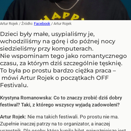
Artur Rojek
/ Źródło:
Facebook
/
Artur Rojek
Dzieci były małe, usypialiśmy je,
wchodziliśmy na górę i do późnej nocy
siedzieliśmy przy komputerach.
Nie wspominam tego jako romantycznego
czasu, za którym dziś szczególnie tęsknię.
To była po prostu bardzo ciężka praca –
mówi Artur Rojek o początkach OFF
Festivalu.
Krystyna Romanowska: Co to znaczy zrobić dziś dobry
festiwal? Taki, z którego wszyscy wyjadą zadowoleni?
Artur Rojek:
Nie ma takich festiwali. Po prostu nie ma.
Zupełnie inaczej patrzy na to organizator, a inaczej
uczestnik. Dla osoby, która kupiła bilet, najważniejsze jest