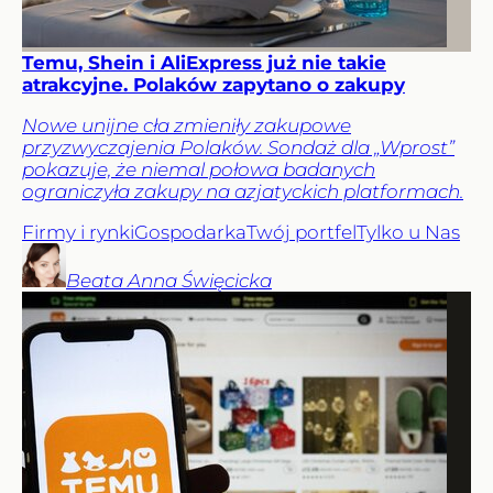
Temu, Shein i AliExpress już nie takie
atrakcyjne. Polaków zapytano o zakupy
Nowe unijne cła zmieniły zakupowe
przyzwyczajenia Polaków. Sondaż dla „Wprost”
pokazuje, że niemal połowa badanych
ograniczyła zakupy na azjatyckich platformach.
Firmy i rynki
Gospodarka
Twój portfel
Tylko u Nas
Beata Anna
Święcicka