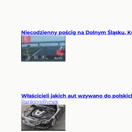
Niecodzienny pościg na Dolnym Śląsku. K
Właścicieli jakich aut wzywano do polskic
Rankingi
Rynek