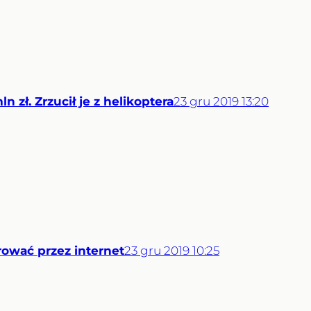
n zł. Zrzucił je z helikoptera
23
gru
2019
13:20
ować przez internet
23
gru
2019
10:25