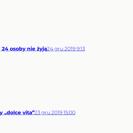
24 osoby nie żyją
24
gru
2019
9:13
 „dolce vita”
23
gru
2019
15:00