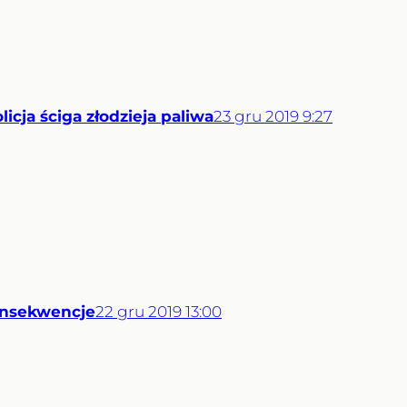
icja ściga złodzieja paliwa
23
gru
2019
9:27
onsekwencje
22
gru
2019
13:00