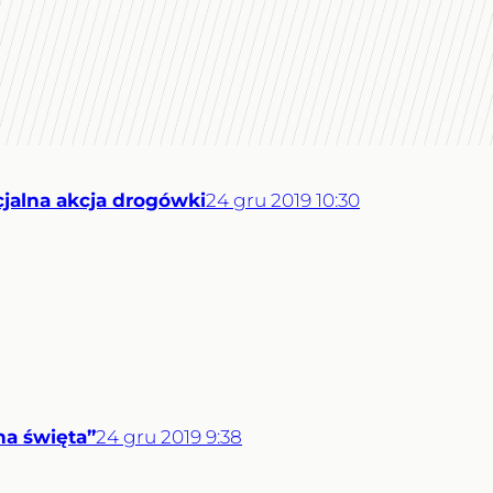
cjalna akcja drogówki
24
gru
2019
10:30
na święta”
24
gru
2019
9:38