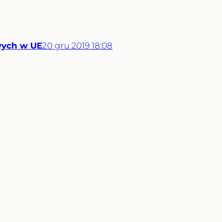
owych w UE
20
gru
2019
18:08