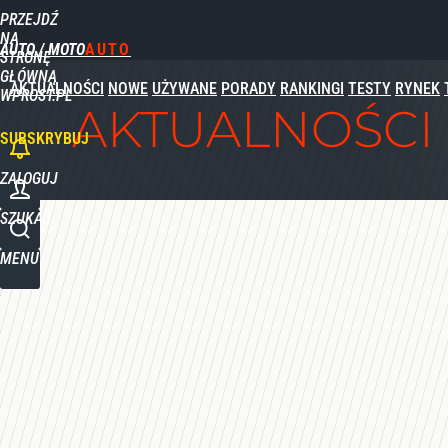
PRZEJDŹ
NA
AUTO / MOTO
STRONĘ
GŁÓWNĄ
AKTUALNOŚCI
NOWE
UŻYWANE
PORADY
RANKINGI
TESTY
RYNEK
WPROST.PL
AKTUALNOŚCI
SUBSKRYBUJ
ZALOGUJ
SZUKAJ
MENU