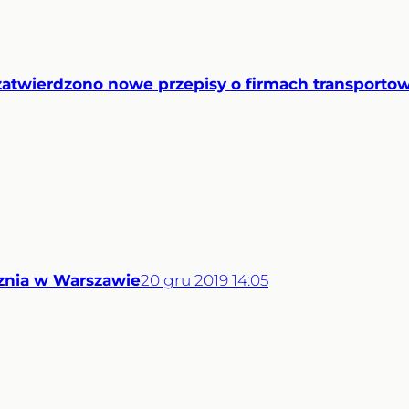
i zatwierdzono nowe przepisy o firmach transport
znia w Warszawie
20
gru
2019
14:05