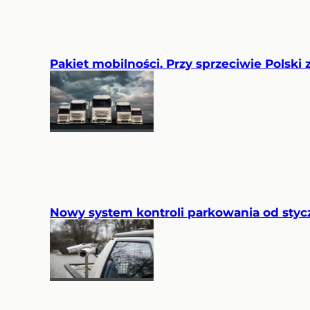
Pakiet mobilności. Przy sprzeciwie Polsk
Nowy system kontroli parkowania od styc