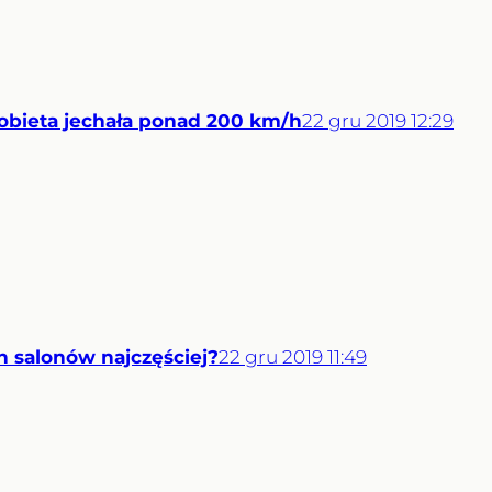
obieta jechała ponad 200 km/h
22
gru
2019
12:29
h salonów najczęściej?
22
gru
2019
11:49