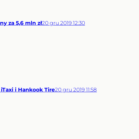
ny za 5,6 mln zł
20
gru
2019
12:30
iTaxi i Hankook Tire
20
gru
2019
11:58