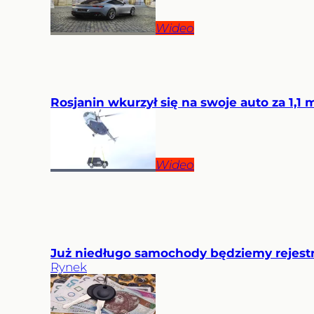
Wideo
Rosjanin wkurzył się na swoje auto za 1,1 ml
Wideo
Już niedługo samochody będziemy rejestr
Rynek