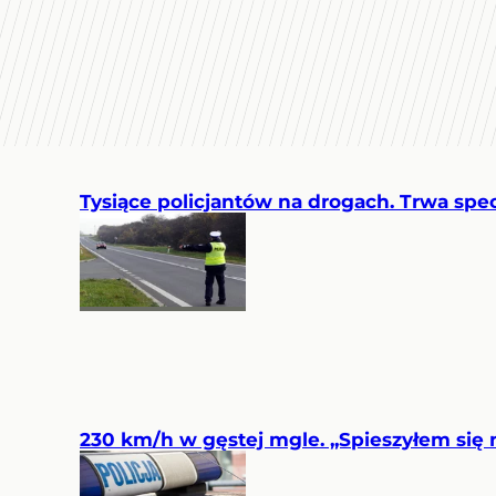
Tysiące policjantów na drogach. Trwa spe
230 km/h w gęstej mgle. „Spieszyłem się 