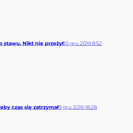
stawu. Nikt nie przeżył
10
gru
2019
8:52
eby czas się zatrzymał
9
gru
2019
18:28