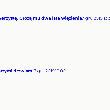
rzystę. Grożą mu dwa lata więzienia
7
gru
2019
13:
wartymi drzwiami
7
gru
2019
12:00