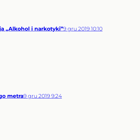
ja „Alkohol i narkotyki”
9
gru
2019
10:10
go metra
9
gru
2019
9:24