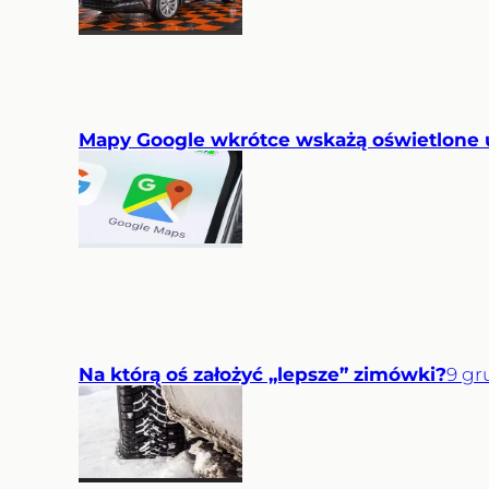
Mapy Google wkrótce wskażą oświetlone u
Na którą oś założyć „lepsze” zimówki?
9
gr