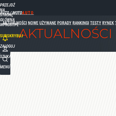
PRZEJDŹ
NA
AUTO / MOTO
STRONĘ
GŁÓWNĄ
AKTUALNOŚCI
NOWE
UŻYWANE
PORADY
RANKINGI
TESTY
RYNEK
WPROST.PL
AKTUALNOŚCI
SUBSKRYBUJ
ZALOGUJ
SZUKAJ
MENU