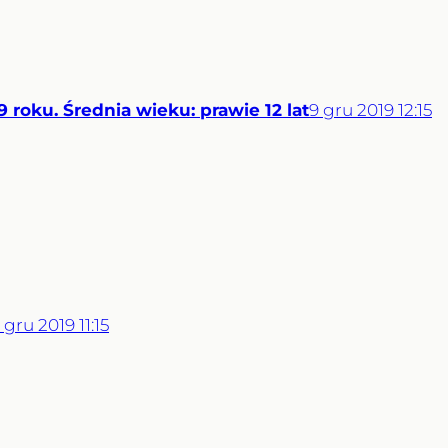
9 roku. Średnia wieku: prawie 12 lat
9
gru
2019
12:15
gru
2019
11:15