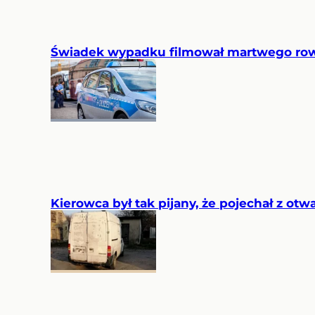
Świadek wypadku filmował martwego rowe
Kierowca był tak pijany, że pojechał z ot