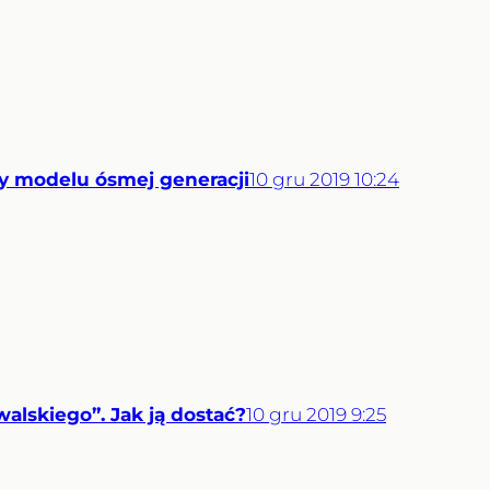
ły modelu ósmej generacji
10
gru
2019
10:24
walskiego”. Jak ją dostać?
10
gru
2019
9:25