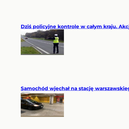
Dziś policyjne kontrole w całym kraju. Akc
Samochód wjechał na stację warszawskie