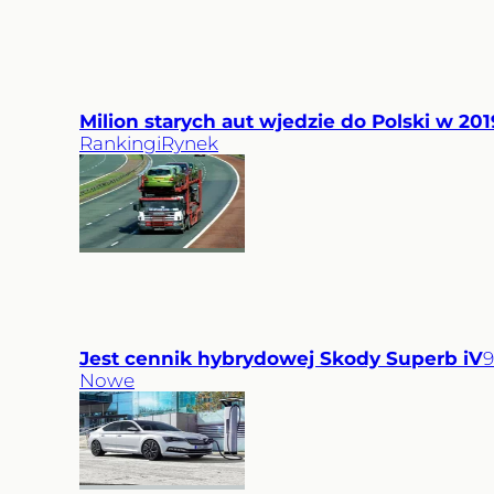
Milion starych aut wjedzie do Polski w 201
Rankingi
Rynek
Jest cennik hybrydowej Skody Superb iV
9
Nowe