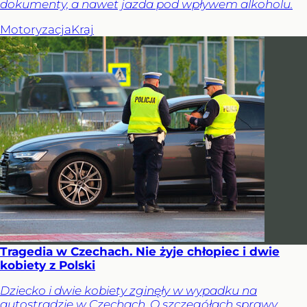
dokumenty, a nawet jazda pod wpływem alkoholu.
Motoryzacja
Kraj
Tragedia w Czechach. Nie żyje chłopiec i dwie
kobiety z Polski
Dziecko i dwie kobiety zginęły w wypadku na
autostradzie w Czechach. O szczegółach sprawy