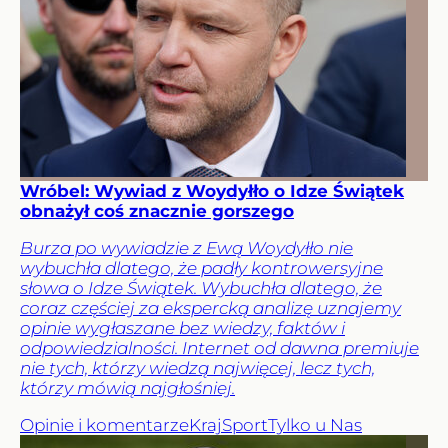
Wróbel: Wywiad z Woydyłło o Idze Świątek
obnażył coś znacznie gorszego
Burza po wywiadzie z Ewą Woydyłło nie
wybuchła dlatego, że padły kontrowersyjne
słowa o Idze Świątek. Wybuchła dlatego, że
coraz częściej za ekspercką analizę uznajemy
opinie wygłaszane bez wiedzy, faktów i
odpowiedzialności. Internet od dawna premiuje
nie tych, którzy wiedzą najwięcej, lecz tych,
którzy mówią najgłośniej.
Opinie i komentarze
Kraj
Sport
Tylko u Nas