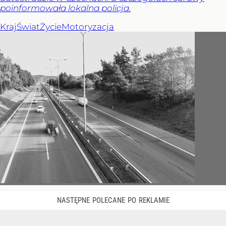
poinformowała lokalna policja.
Kraj
Świat
Życie
Motoryzacja