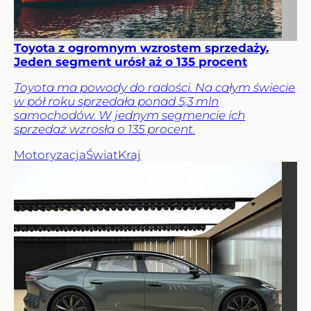
Toyota z ogromnym wzrostem sprzedaży.
Jeden segment urósł aż o 135 procent
Toyota ma powody do radości. Na całym świecie
w pół roku sprzedała ponad 5,3 mln
samochodów. W jednym segmencie ich
sprzedaż wzrosła o 135 procent.
Motoryzacja
Świat
Kraj