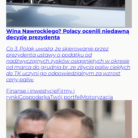
Wina Nawrockiego? Polacy ocenili niedawną
decyzję prezydenta
Co 3. Polak uważa, że skierowanie przez
prezydenta ustawy o podatku od
nadzwyczajnych zysków osiągniętych w okresie
od marca do grudnia br. ze zbycia paliw ciekłych
do TK uczyni go odpowiedzialnym za wzrost
ceny paliw.
Finanse i inwestycje
Firmy i
rynki
Gospodarka
Twój portfel
Motoryzacja