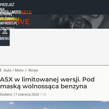
PRZEJDŹ
NA
AUTO / MOTO
STRONĘ
GŁÓWNĄ
UBSKRYBUJ
NOWE
WPROST.PL
ZALOGUJ
MENU
Auto / Moto
/
Nowe
ASX w limitowanej wersji. Pod
maską wolnossąca benzyna
Dodano:
17
czerwca
2020
7:36