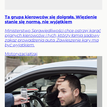
Ta grupa kierowców się doigrała. Więzienie
stanie się normą, nie wyjątkiem
Ministerstwo Sprawiedliwości chce ostrzej karać
pijanych kierowców i tych, którzy łamią sądowy
zakaz prowadzenia auta. Zawieszenie kary ma
być wyjątkiem.
Motoryzacja
Kraj