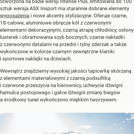
Stworzona na bazie wersji Intense Plus, limitowana do 100
sztuk wersja ASX Insport ma starannie dobrane elementy
wyposażenia
i nowe akcenty stylizacyjne. Oferuje czarne,
18-calowe, aluminiowe obręcze kół z czerwonymi
elementami dekoracyjnymi, czarną atrapę chłodnicy, osłony
lusterek i obramowania szyb bocznych, czarne nakładki
z czerwonymi detalami na przedni i tylny zderzak a także
wykończone w kolorze czarnym zewnętrzne klamki
i sportowe naklejki na drzwiach.
Wewnątrz znajdziemy wysokiej jakości tapicerkę skórzaną
z elementami materiałowymi z czarną podsufitką
i czerwone przeszycia na kierownicy, uchwycie dźwigni
hamulca postojowego i gałce dźwigni zmiany biegów
a środkowy tunel wykończono miękkim tworzywem.