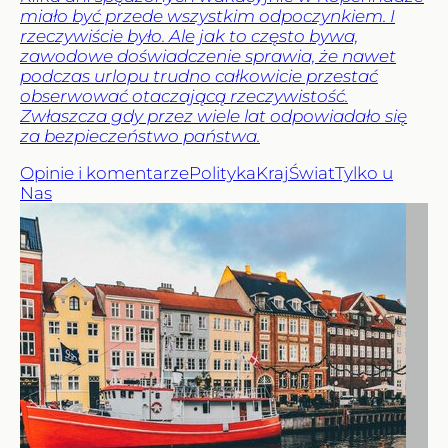
miało być przede wszystkim odpoczynkiem. I
rzeczywiście było. Ale jak to często bywa,
zawodowe doświadczenie sprawia, że nawet
podczas urlopu trudno całkowicie przestać
obserwować otaczającą rzeczywistość.
Zwłaszcza gdy przez wiele lat odpowiadało się
za bezpieczeństwo państwa.
Opinie i komentarze
Polityka
Kraj
Świat
Tylko u
Nas