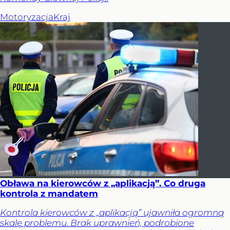
Motoryzacja
Kraj
Obława na kierowców z „aplikacją”. Co druga
kontrola z mandatem
Kontrola kierowców z „aplikacją” ujawniła ogromną
skalę problemu. Brak uprawnień, podrobione