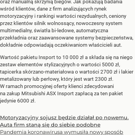
oraz manualną skrzynią biegów. Jak pokazują badania
wśród klientów, dane z firm analizujących rynek
motoryzacyjny i rankingi wartości rezydualnych, ceniony
przez klientów silnik wolnossący, nowoczesny system
multimedialny, światła bi-ledowe, automatyczna
przekładnia oraz zaawansowane systemy bezpieczeństwa,
dokładnie odpowiadają oczekiwaniom właścicieli aut.
Wartość pakietu Insport to 10 000 zł a składa się na niego
zestaw elementów stylizacyjnych o wartości 5000 zł,
tapicerka skórzano-materiałowa o wartości 2700 zł i lakier
metalizowany lub perłowy, który jest wart 2300 zł.
W ramach promocyjnej oferty klienci zdecydowani
na zakup Mitsubishi ASX Insport zapłacą za ten pakiet
jedynie 6000 zł.
Motoryzacyjny sojusz będzie działał po nowemu.
Auta firm staną się do siebie podobne
Pandemia koronawirusa wymusiła nowy sposób