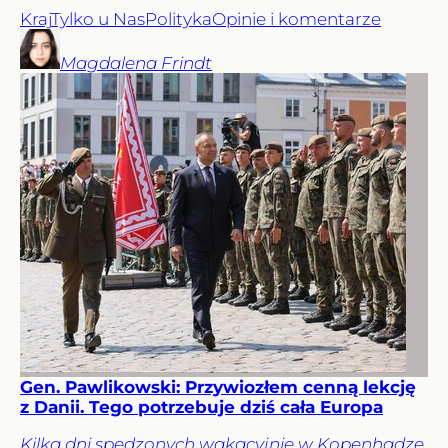
Kraj
Tylko u Nas
Polityka
Opinie i komentarze
Magdalena
Frindt
Gen. Pawlikowski: Przywiozłem cenną lekcję
z Danii. Tego potrzebuje dziś cała Europa
Kilka dni spędzonych wakacyjnie w Kopenhadze