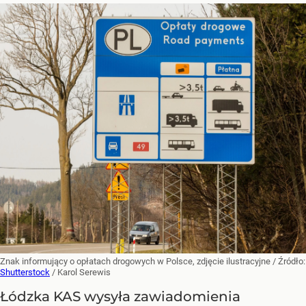
Znak informujący o opłatach drogowych w Polsce, zdjęcie ilustracyjne
/ Źródło:
Shutterstock
/
Karol Serewis
Łódzka KAS wysyła zawiadomienia