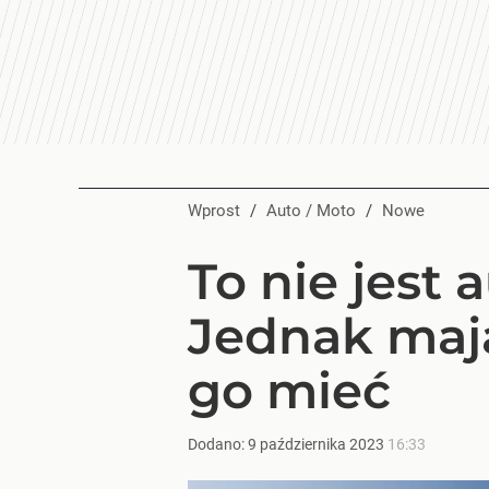
Wprost
/
Auto / Moto
/
Nowe
To nie jest 
Jednak mają
go mieć
Dodano:
9
października
2023
16:33