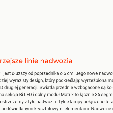
rzejsze linie nadwozia
i jest dłuższy od poprzednika o 6 cm. Jego nowe nadwo
ej wyrazisty design, który podkreślają: wyrzeźbiona mas
ED drugiej generacji. Światła przednie wzbogacone są 
a sekcja Bi LED i dolny moduł Matrix to łącznie 36 segm
dostrzeżemy z tyłu nadwozia. Tylne lampy połączono te
z podświetlanymi kryształowymi elementami. Nadwozie