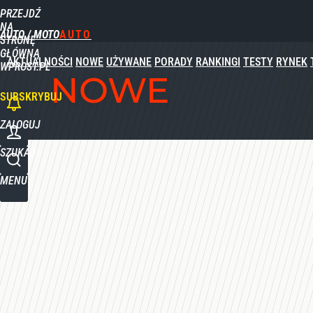
PRZEJDŹ
Udostępnij
0
Skomentuj
NA
AUTO / MOTO
STRONĘ
GŁÓWNĄ
AKTUALNOŚCI
NOWE
UŻYWANE
PORADY
RANKINGI
TESTY
RYNEK
WPROST.PL
NOWE
SUBSKRYBUJ
ZALOGUJ
SZUKAJ
MENU