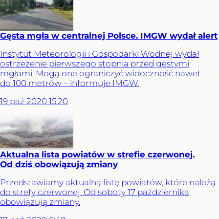
Gęsta mgła w centralnej Polsce. IMGW wydał alert
Instytut Meteorologii i Gospodarki Wodnej wydał
ostrzeżenie pierwszego stopnia przed gęstymi
mgłami. Mogą one ograniczyć widoczność nawet
do 100 metrów – informuje IMGW.
19
paź
2020
15:20
Aktualna lista powiatów w strefie czerwonej.
Od dziś obowiązują zmiany
Przedstawiamy aktualną listę powiatów, które należą
do strefy czerwonej. Od soboty 17 października
obowiązują zmiany.