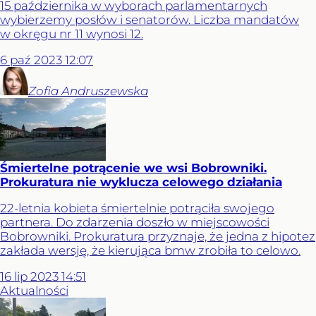
15 października w wyborach parlamentarnych
wybierzemy posłów i senatorów. Liczba mandatów
w okręgu nr 11 wynosi 12.
6
paź
2023
12:07
Zofia
Andruszewska
Śmiertelne potrącenie we wsi Bobrowniki.
Prokuratura nie wyklucza celowego działania
22-letnia kobieta śmiertelnie potrąciła swojego
partnera. Do zdarzenia doszło w miejscowości
Bobrowniki. Prokuratura przyznaje, że jedna z hipotez
zakłada wersję, że kierująca bmw zrobiła to celowo.
16
lip
2023
14:51
Aktualności