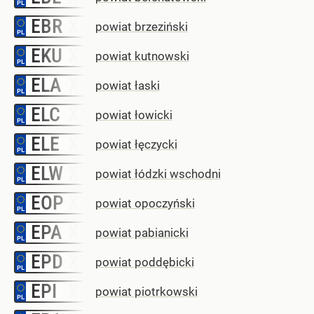
EBR
–
powiat brzeziński
EKU
–
powiat kutnowski
ELA
–
powiat łaski
ELC
–
powiat łowicki
ELE
–
powiat łęczycki
ELW
–
powiat łódzki wschodni
EOP
–
powiat opoczyński
EPA
–
powiat pabianicki
EPD
–
powiat poddębicki
EPI
–
powiat piotrkowski