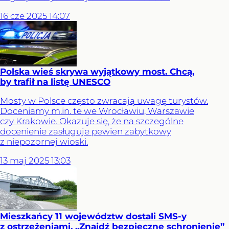
16
cze
2025
14:07
Polska wieś skrywa wyjątkowy most. Chcą,
by trafił na listę UNESCO
Mosty w Polsce często zwracają uwagę turystów.
Doceniamy m.in. te we Wrocławiu, Warszawie
czy Krakowie. Okazuje się, że na szczególne
docenienie zasługuje pewien zabytkowy
z niepozornej wioski.
13
maj
2025
13:03
Mieszkańcy 11 województw dostali SMS-y
z ostrzeżeniami. „Znajdź bezpieczne schronienie”