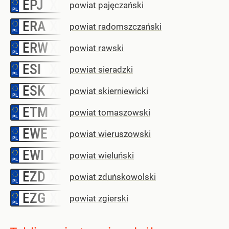
EPJ
–
powiat pajęczański
ERA
–
powiat radomszczański
ERW
–
powiat rawski
ESI
–
powiat sieradzki
ESK
–
powiat skierniewicki
ETM
–
powiat tomaszowski
EWE
–
powiat wieruszowski
EWI
–
powiat wieluński
EZD
–
powiat zduńskowolski
EZG
–
powiat zgierski