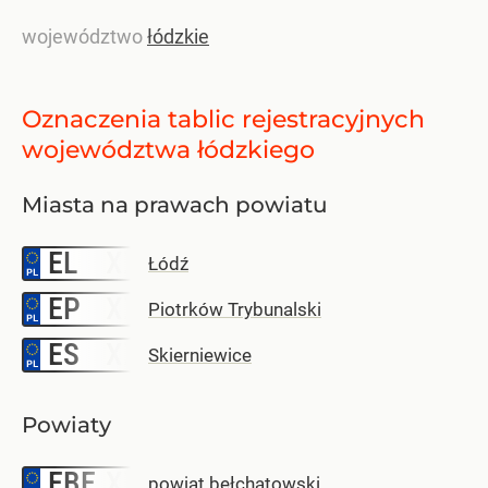
województwo
łódzkie
Oznaczenia tablic rejestracyjnych
województwa łódzkiego
Miasta na prawach powiatu
EL
–
Łódź
EP
–
Piotrków Trybunalski
ES
–
Skierniewice
Powiaty
EBE
–
powiat bełchatowski