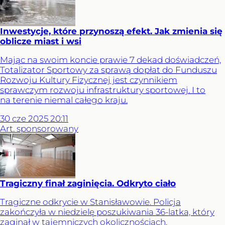
Inwestycje, które przynoszą efekt. Jak zmienia się
oblicze miast i wsi
Mając na swoim koncie prawie 7 dekad doświadczeń,
Totalizator Sportowy za sprawą dopłat do Funduszu
Rozwoju Kultury Fizycznej jest czynnikiem
sprawczym rozwoju infrastruktury sportowej. I to
na terenie niemal całego kraju.
30
cze
2025
20:11
Art. sponsorowany
Tragiczny finał zaginięcia. Odkryto ciało
Tragiczne odkrycie w Stanisławowie. Policja
zakończyła w niedzielę poszukiwania 36-latka, który
zaginął w tajemniczych okolicznościach.