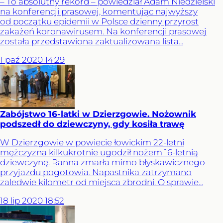
– To absolutny rekord – powiedział Adam Niedzielski
na konferencji prasowej, komentując najwyższy
od początku epidemii w Polsce dzienny przyrost
zakażeń koronawirusem. Na konferencji prasowej
została przedstawiona zaktualizowana lista...
1
paź
2020
14:29
Zabójstwo 16-latki w Dzierzgowie. Nożownik
podszedł do dziewczyny, gdy kosiła trawę
W Dzierzgowie w powiecie łowickim 22-letni
mężczyzna kilkukrotnie ugodził nożem 16-letnią
dziewczynę. Ranna zmarła mimo błyskawicznego
przyjazdu pogotowia. Napastnika zatrzymano
zaledwie kilometr od miejsca zbrodni. O sprawie...
18
lip
2020
18:52