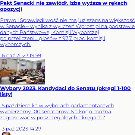
Pakt Senacki nie zawiódł. Izba wyższa w rękach
opozycji
Prawo i Sprawiedliwość nie ma już szans na większość
w Senacie – wynika z wyliczeń Wprost.pl na podstawie
danych Państwowej Komisji Wyborczej
po przeliczeniu głosów z 97,7 proc. komisji
wyborczych.
16
paź
2023
19:59
Wybory 2023. Kandydaci do Senatu (okręgi 1-100
listy)
15 października w wyborach parlamentarnych
wybierzemy 100 senatorów. Na kogo można
zagłosować w poszczególnych okręgach?
13
paź
2023
14:29