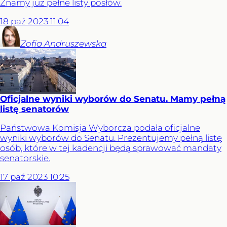
Znamy już pełne listy posłów.
18
paź
2023
11:04
Zofia
Andruszewska
Oficjalne wyniki wyborów do Senatu. Mamy pełną
listę senatorów
Państwowa Komisja Wyborcza podała oficjalne
wyniki wyborów do Senatu. Prezentujemy pełną listę
osób, które w tej kadencji będą sprawować mandaty
senatorskie.
17
paź
2023
10:25