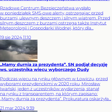
Rządowe Centrum Bezpieczeństwa wysłało
w poniedziałek SMS-owe alerty, ostrzegając przed
burzami, ulewnym deszczem i silnym wiatrem. Przed
silnym deszczem z burzami ostrzega także Instytut
Meteorologii i Gospodarki Wodnej, który dla...
19
sie
2024
11:10
„Mamy durnia za prezydenta”. SN podjął decyzję
ws. uczestnika wiecu wyborczego Dudy
Podczas wiecu na rynku głównym w Łowiczu, przed
wyborami prezydenckimi w 2020 roku, Mirosław
Iwański, jeden z uczestników wydarzenia, stanął
na rynku z transparentem, na którym zapisano:
„Mamy durnia za prezydenta”. Prokuratura oskarżyła...
21
mar
2024
9:39