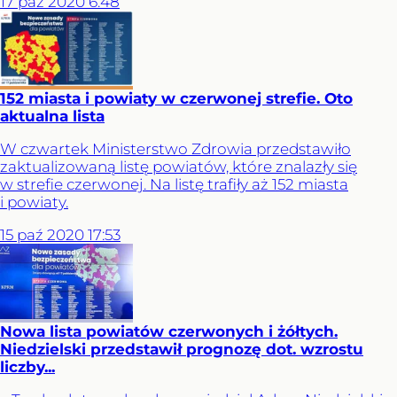
17
paź
2020
6:48
152 miasta i powiaty w czerwonej strefie. Oto
aktualna lista
W czwartek Ministerstwo Zdrowia przedstawiło
zaktualizowaną listę powiatów, które znalazły się
w strefie czerwonej. Na listę trafiły aż 152 miasta
i powiaty.
15
paź
2020
17:53
Nowa lista powiatów czerwonych i żółtych.
Niedzielski przedstawił prognozę dot. wzrostu
liczby...