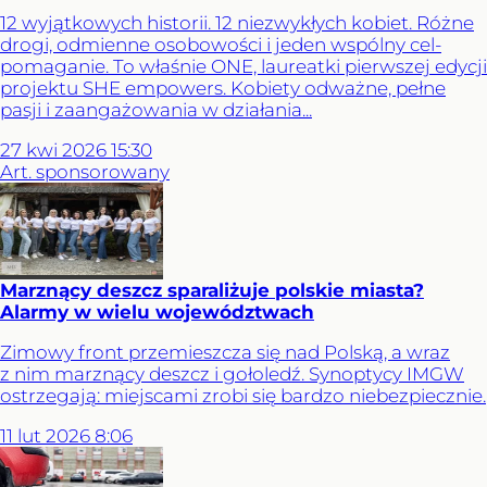
12 wyjątkowych historii. 12 niezwykłych kobiet. Różne
drogi, odmienne osobowości i jeden wspólny cel-
pomaganie. To właśnie ONE, laureatki pierwszej edycji
projektu SHE empowers. Kobiety odważne, pełne
pasji i zaangażowania w działania...
27
kwi
2026
15:30
Art. sponsorowany
Marznący deszcz sparaliżuje polskie miasta?
Alarmy w wielu województwach
Zimowy front przemieszcza się nad Polską, a wraz
z nim marznący deszcz i gołoledź. Synoptycy IMGW
ostrzegają: miejscami zrobi się bardzo niebezpiecznie.
11
lut
2026
8:06