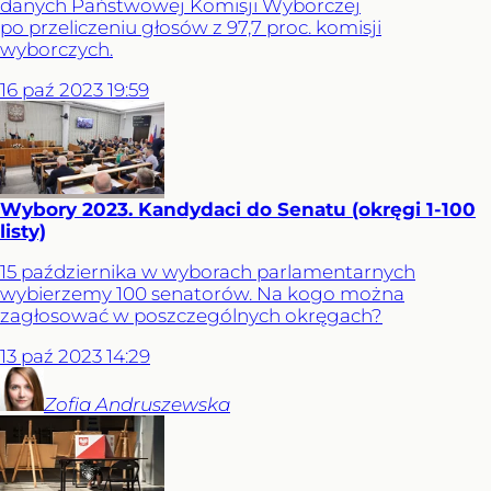
danych Państwowej Komisji Wyborczej
po przeliczeniu głosów z 97,7 proc. komisji
wyborczych.
16
paź
2023
19:59
Wybory 2023. Kandydaci do Senatu (okręgi 1-100
listy)
15 października w wyborach parlamentarnych
wybierzemy 100 senatorów. Na kogo można
zagłosować w poszczególnych okręgach?
13
paź
2023
14:29
Zofia
Andruszewska