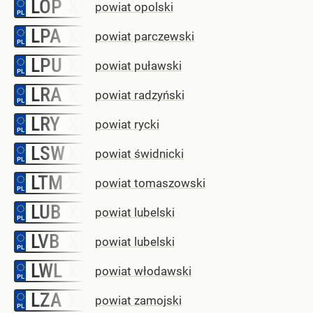
LOP
–
powiat opolski
LPA
–
powiat parczewski
LPU
–
powiat puławski
LRA
–
powiat radzyński
LRY
–
powiat rycki
LSW
–
powiat świdnicki
LTM
–
powiat tomaszowski
LUB
–
powiat lubelski
LVB
–
powiat lubelski
LWL
–
powiat włodawski
LZA
–
powiat zamojski