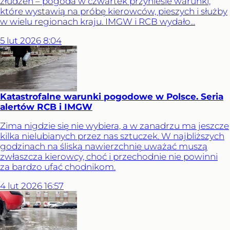
złudzeń – pogoda w czwartek przyniesie warunki,
które wystawią na próbę kierowców, pieszych i służby
w wielu regionach kraju. IMGW i RCB wydało...
5
lut
2026
8:04
Katastrofalne warunki pogodowe w Polsce. Seria
alertów RCB i IMGW
Zima nigdzie się nie wybiera, a w zanadrzu ma jeszcze
kilka nielubianych przez nas sztuczek. W najbliższych
godzinach na śliską nawierzchnię uważać muszą
zwłaszcza kierowcy, choć i przechodnie nie powinni
za bardzo ufać chodnikom.
4
lut
2026
16:57