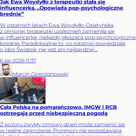
Jak Ewa Woydyłło z terapeutki stała się
influencerką. „Opowiada pop-psychologiczne
brednie”
W ostatnich latach Ewa Woydyłło-Osiatyńska
z cenionej terapeutki uzależnień zamieniła się
w influencerkę, niekiedy głoszącą pop-psychologiczne
brednie. Paradoksalnie to, co ostatnio powiedziała
o Idze Świątek, nie jest ani najbardziej...
6
sie
2026
11:37
Marcin
Dzierżanowski
Cała Polska na pomarańczowo. IMGW i RCB
ostrzegają przed niebezpieczną pogodą
Z pozoru zwykły zimowy dzień może zamienić się
w realne zagrożenie. Prognozy nie pozostawiają