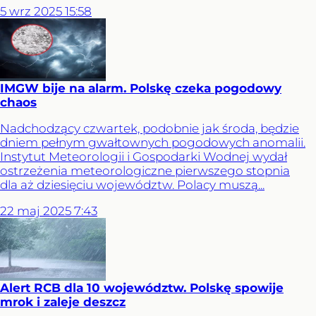
5
wrz
2025
15:58
IMGW bije na alarm. Polskę czeka pogodowy
chaos
Nadchodzący czwartek, podobnie jak środa, będzie
dniem pełnym gwałtownych pogodowych anomalii.
Instytut Meteorologii i Gospodarki Wodnej wydał
ostrzeżenia meteorologiczne pierwszego stopnia
dla aż dziesięciu województw. Polacy muszą...
22
maj
2025
7:43
Alert RCB dla 10 województw. Polskę spowije
mrok i zaleje deszcz