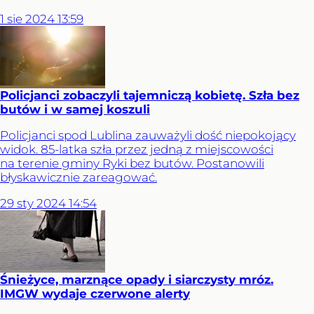
1
sie
2024
13:59
Policjanci zobaczyli tajemniczą kobietę. Szła bez
butów i w samej koszuli
Policjanci spod Lublina zauważyli dość niepokojący
widok. 85-latka szła przez jedną z miejscowości
na terenie gminy Ryki bez butów. Postanowili
błyskawicznie zareagować.
29
sty
2024
14:54
Śnieżyce, marznące opady i siarczysty mróz.
IMGW wydaje czerwone alerty