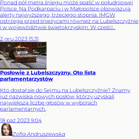
Ponad pół metra śniegu może spaść w południowej
Polsce. Na Podkarpaciu i w Małopolsce obowiązują
alerty najwyższego, trzeciego stopnia. IMGW
ostrzega przed śnieżycami również na Lubelszczyźnie
i w województwie świętokrzyskim. W części...
2
gru
2023
15:31
Posłowie z Lubelszczyzny. Oto lista
parlamentarzystów
Kto dostał się do Sejmu na Lubelszczyźnie? Znamy
już nazwiska nowych posłów, którzy uzyskali
największą liczbę głosów w wyborach
parlamentarnych.
18
paź
2023
9:04
Zofia
Andruszewska