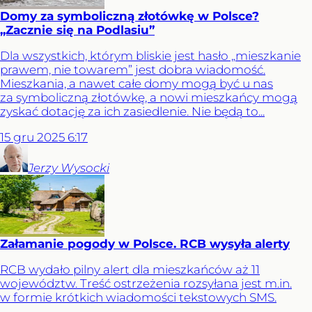
Domy za symboliczną złotówkę w Polsce?
„Zacznie się na Podlasiu”
Dla wszystkich, którym bliskie jest hasło „mieszkanie
prawem, nie towarem” jest dobra wiadomość.
Mieszkania, a nawet całe domy mogą być u nas
za symboliczną złotówkę, a nowi mieszkańcy mogą
zyskać dotację za ich zasiedlenie. Nie będą to...
15
gru
2025
6:17
Jerzy
Wysocki
Załamanie pogody w Polsce. RCB wysyła alerty
RCB wydało pilny alert dla mieszkańców aż 11
województw. Treść ostrzeżenia rozsyłana jest m.in.
w formie krótkich wiadomości tekstowych SMS.