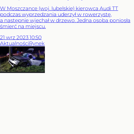
W Moszczance (woj. lubelskie) kierowca Audi TT
podczas wyprzedzania uderzył w rowerzystę,
a następnie wjechał w drzewo. Jedna osoba poniosła
śmierć na miejscu.
21
wrz
2023
10:50
Aktualności
Rynek