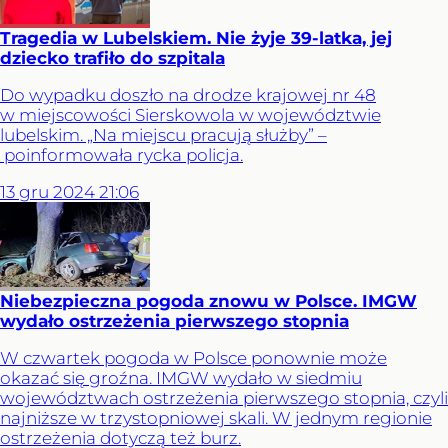
Tragedia w Lubelskiem. Nie żyje 39-latka, jej
dziecko trafiło do szpitala
Do wypadku doszło na drodze krajowej nr 48
w miejscowości Sierskowola w województwie
lubelskim. „Na miejscu pracują służby” –
poinformowała rycka policja.
13
gru
2024
21:06
Niebezpieczna pogoda znowu w Polsce. IMGW
wydało ostrzeżenia pierwszego stopnia
W czwartek pogoda w Polsce ponownie może
okazać się groźna. IMGW wydało w siedmiu
województwach ostrzeżenia pierwszego stopnia, czyli
najniższe w trzystopniowej skali. W jednym regionie
ostrzeżenia dotyczą też burz.