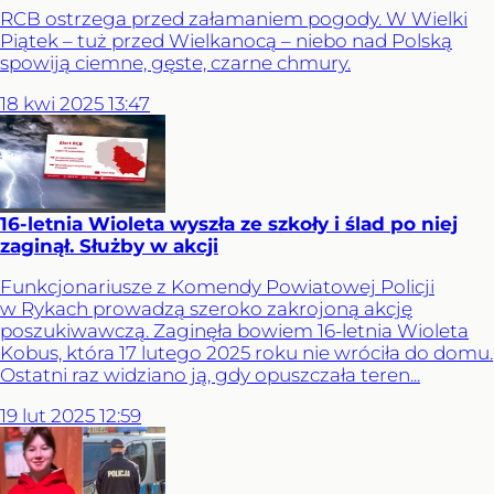
RCB ostrzega przed załamaniem pogody. W Wielki
Piątek – tuż przed Wielkanocą – niebo nad Polską
spowiją ciemne, gęste, czarne chmury.
18
kwi
2025
13:47
16-letnia Wioleta wyszła ze szkoły i ślad po niej
zaginął. Służby w akcji
Funkcjonariusze z Komendy Powiatowej Policji
w Rykach prowadzą szeroko zakrojoną akcję
poszukiwawczą. Zaginęła bowiem 16-letnia Wioleta
Kobus, która 17 lutego 2025 roku nie wróciła do domu.
Ostatni raz widziano ją, gdy opuszczała teren...
19
lut
2025
12:59