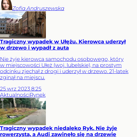
Zofia
Andruszewska
Tragiczny wypadek w Ułężu. Kierowca uderzył
w drzewo i wypadł z auta
Nie żyje kierowca samochodu osobowego, który
w miejscowości Ułęż (woj. lubelskie), na prostym
odcinku zjechał z drogi i uderzył w drzewo. 21-latek
zginął na miejscu.
25
wrz
2023
8:25
Aktualności
Rynek
Tragiczny wypadek niedaleko Ryk. Nie żyje
rowerzysta, a Audi zawinęło się na drzewie