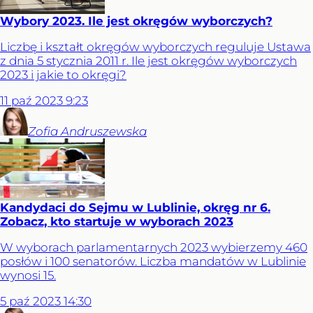
Wybory 2023. Ile jest okręgów wyborczych?
Liczbę i kształt okręgów wyborczych reguluje Ustawa
z dnia 5 stycznia 2011 r. Ile jest okręgów wyborczych
2023 i jakie to okręgi?
11
paź
2023
9:23
Zofia
Andruszewska
Kandydaci do Sejmu w Lublinie, okręg nr 6.
Zobacz, kto startuje w wyborach 2023
W wyborach parlamentarnych 2023 wybierzemy 460
posłów i 100 senatorów. Liczba mandatów w Lublinie
wynosi 15.
5
paź
2023
14:30