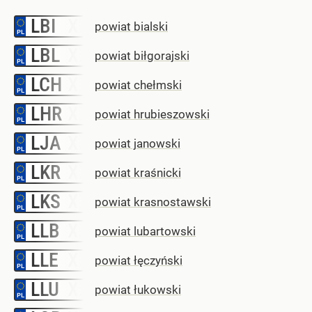
LBI
–
powiat bialski
LBL
–
powiat biłgorajski
LCH
–
powiat chełmski
LHR
–
powiat hrubieszowski
LJA
–
powiat janowski
LKR
–
powiat kraśnicki
LKS
–
powiat krasnostawski
LLB
–
powiat lubartowski
LLE
–
powiat łęczyński
LLU
–
powiat łukowski