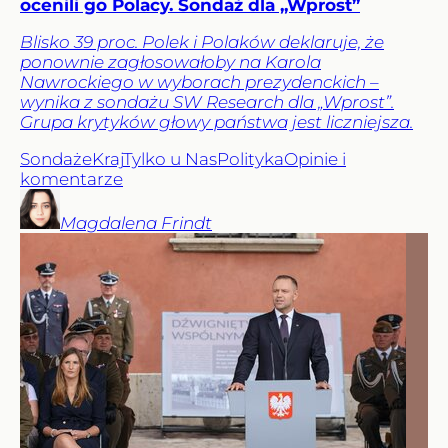
ocenili go Polacy. Sondaż dla „Wprost”
Blisko 39 proc. Polek i Polaków deklaruje, że
ponownie zagłosowałoby na Karola
Nawrockiego w wyborach prezydenckich –
wynika z sondażu SW Research dla „Wprost”.
Grupa krytyków głowy państwa jest liczniejsza.
Sondaże
Kraj
Tylko u Nas
Polityka
Opinie i
komentarze
Magdalena
Frindt