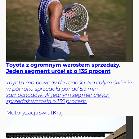
Toyota z ogromnym wzrostem sprzedaży.
Jeden segment urósł aż o 135 procent
Toyota ma powody do radości. Na całym świecie
w pół roku sprzedała ponad 5,3 mln
samochodów. W jednym segmencie ich
sprzedaż wzrosła o 135 procent.
Motoryzacja
Świat
Kraj