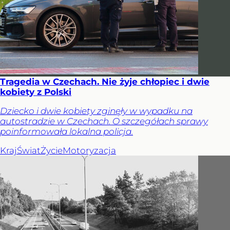
Tragedia w Czechach. Nie żyje chłopiec i dwie
kobiety z Polski
Dziecko i dwie kobiety zginęły w wypadku na
autostradzie w Czechach. O szczegółach sprawy
poinformowała lokalna policja.
Kraj
Świat
Życie
Motoryzacja