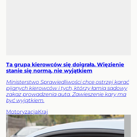
Ta grupa kierowców się doigrała. Więzienie
stanie się normą, nie wyjątkiem
Ministerstwo Sprawiedliwości chce ostrzej karać
pijanych kierowców i tych, którzy łamią sądowy
zakaz prowadzenia auta. Zawieszenie kary ma
być wyjątkiem.
Motoryzacja
Kraj