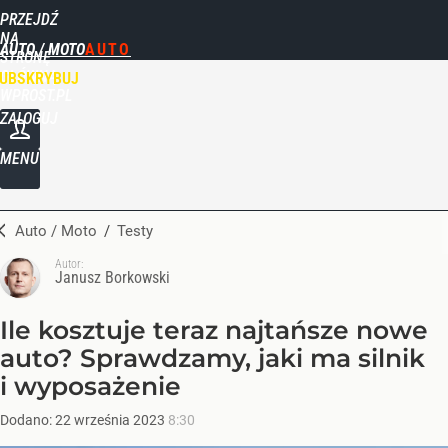
PRZEJDŹ
NA
AUTO / MOTO
STRONĘ
GŁÓWNĄ
UBSKRYBUJ
WPROST.PL
ZALOGUJ
MENU
Auto / Moto
/
Testy
Autor:
Janusz Borkowski
Ile kosztuje teraz najtańsze nowe
auto? Sprawdzamy, jaki ma silnik
i wyposażenie
Dodano:
22
września
2023
8:30