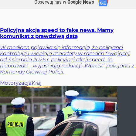
Obserwuj nas
w
Google News
Policyjna akcja speed to fake news. Mamy
komunikat z prawdziwą datą
W mediach pojawiła się informacja, że policjanci
kontrolują i wlepiają mandaty w ramach trwającej
od 3 sierpnia 2026 r. policyjnej akcji speed. To
nieprawda – wyjaśniają redakcji „Wprost” policjanci z
Komendy Głównej Policji.
Motoryzacja
Kraj