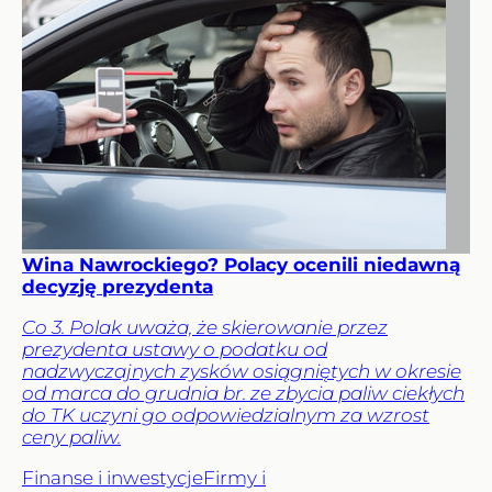
Wina Nawrockiego? Polacy ocenili niedawną
decyzję prezydenta
Co 3. Polak uważa, że skierowanie przez
prezydenta ustawy o podatku od
nadzwyczajnych zysków osiągniętych w okresie
od marca do grudnia br. ze zbycia paliw ciekłych
do TK uczyni go odpowiedzialnym za wzrost
ceny paliw.
Finanse i inwestycje
Firmy i