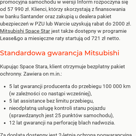
promocyjna samochodu w wersji Inform rozpoczyna się
od 57 990 zł. Klienci, którzy skorzystają z finansowania
w banku Santander oraz zakupią u dealera pakiet
ubezpieczeń w PZU lub Warcie uzyskują rabat do 2000 zł.
Mitsubishi Space Star
jest także dostępny w programie
Lease&go a miesięczne raty startują od 721 zł netto.
Standardowa gwarancja Mitsubishi
Kupując Space Stara, klient otrzymuje bezpłatny pakiet
ochronny. Zawiera on m.in.:
5 lat gwarancji producenta do przebiegu 100 000 km
(w zależności co nastąpi wcześniej),
5 lat assistance bez limitu przebiegu,
nieodpłatną usługę kontroli stanu pojazdu
(sprawdzanych jest 25 punktów samochodu),
12 lat gwarancji na perforację blach nadwozia.
Za dopłatą dostępny jest 2-letnia ochrona pogwarancyjna.