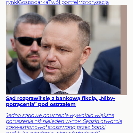
rynki
Gospodarka
Twój portfel
Motoryzacja
Sąd rozprawił się z bankową fikcją. „Niby-
potrącenia” pod ostrzałem
Jedno sądowe pouczenie wywołało większe
poruszenie niż niejeden wyrok. Sędzia otwarcie
zakwestionował stosowaną przez banki
praktykę składania „niby-oświadczeń”,