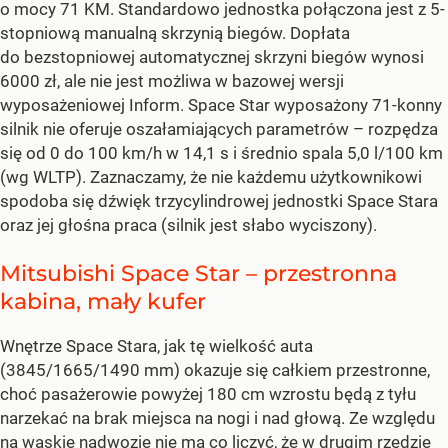
o mocy 71 KM. Standardowo jednostka połączona jest z 5-
stopniową manualną skrzynią biegów. Dopłata
do bezstopniowej automatycznej skrzyni biegów wynosi
6000 zł, ale nie jest możliwa w bazowej wersji
wyposażeniowej Inform. Space Star wyposażony 71-konny
silnik nie oferuje oszałamiających parametrów – rozpędza
się od 0 do 100 km/h w 14,1 s i średnio spala 5,0 l/100 km
(wg WLTP). Zaznaczamy, że nie każdemu użytkownikowi
spodoba się dźwięk trzycylindrowej jednostki Space Stara
oraz jej głośna praca (silnik jest słabo wyciszony).
Mitsubishi Space Star – przestronna
kabina, mały kufer
Wnętrze Space Stara, jak tę wielkość auta
(3845/1665/1490 mm) okazuje się całkiem przestronne,
choć pasażerowie powyżej 180 cm wzrostu będą z tyłu
narzekać na brak miejsca na nogi i nad głową. Ze względu
na wąskie nadwozie nie ma co liczyć, że w drugim rzędzie