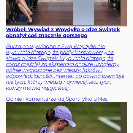
Wróbel: Wywiad z Woydyłło o Idze Świątek
obnażył coś znacznie gorszego
Burza po wywiadzie z Ewą Woydyłło nie
wybuchła dlatego, że padły kontrowersyjne
słowa o Idze Świątek. Wybuchła dlatego, że
coraz częściej za ekspercką analizę uznajemy
opinie wygłaszane bez wiedzy, faktów i
odpowiedzialności. Internet od dawna premiuje
nie tych, którzy wiedzą najwięcej, lecz tych,
którzy mówią najgłośniej.
Opinie i komentarze
Kraj
Sport
Tylko u Nas