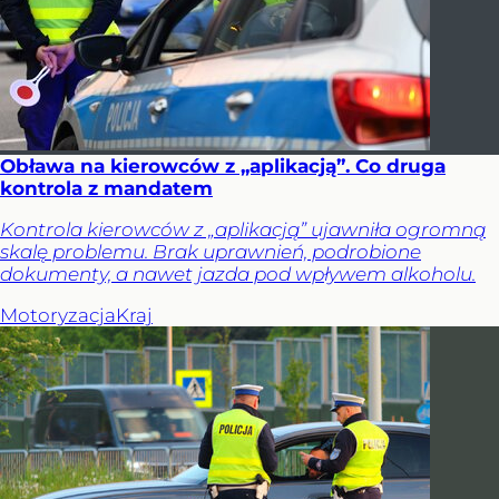
Obława na kierowców z „aplikacją”. Co druga
kontrola z mandatem
Kontrola kierowców z „aplikacją” ujawniła ogromną
skalę problemu. Brak uprawnień, podrobione
dokumenty, a nawet jazda pod wpływem alkoholu.
Motoryzacja
Kraj