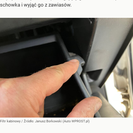
schowka i wyjąć go z zawiasów.
Filtr kabinowy
/ Źródło:
Janusz Borkowski (Auto WPROST.pl)