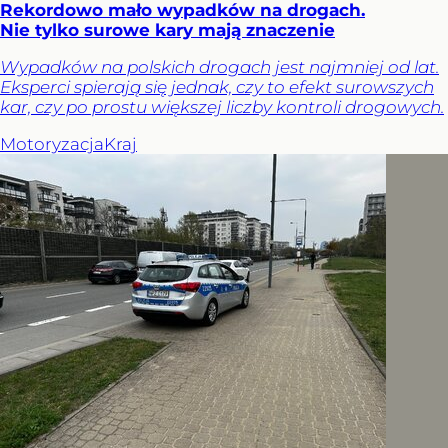
Rekordowo mało wypadków na drogach.
Nie tylko surowe kary mają znaczenie
Wypadków na polskich drogach jest najmniej od lat.
Eksperci spierają się jednak, czy to efekt surowszych
kar, czy po prostu większej liczby kontroli drogowych.
Motoryzacja
Kraj