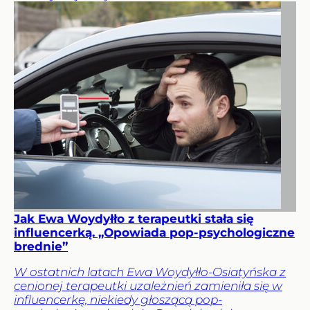
Jak Ewa Woydyłło z terapeutki stała się
influencerką. „Opowiada pop-psychologiczne
brednie”
W ostatnich latach Ewa Woydyłło-Osiatyńska z
cenionej terapeutki uzależnień zamieniła się w
influencerkę, niekiedy głoszącą pop-