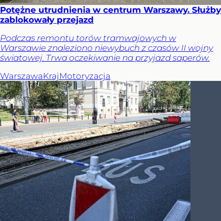
Potężne utrudnienia w centrum Warszawy. Służby
zablokowały przejazd
Podczas remontu torów tramwajowych w
Warszawie znaleziono niewybuch z czasów II wojny
światowej. Trwa oczekiwanie na przyjazd saperów.
Warszawa
Kraj
Motoryzacja