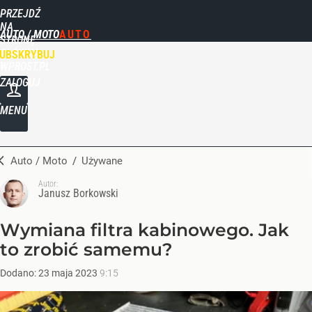
PRZEJDŹ
NA
AUTO / MOTO
STRONĘ
GŁÓWNĄ
UBSKRYBUJ
WPROST.PL
ZALOGUJ
MENU
Auto / Moto
/
Używane
Autor:
Janusz Borkowski
Wymiana filtra kabinowego. Jak
to zrobić samemu?
Dodano:
23
maja
2023
9:15