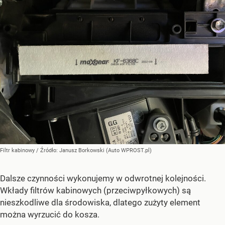
Filtr kabinowy
/ Źródło:
Janusz Borkowski (Auto WPROST.pl)
Dalsze czynności wykonujemy w odwrotnej kolejności.
Wkłady filtrów kabinowych (przeciwpyłkowych) są
nieszkodliwe dla środowiska, dlatego zużyty element
można wyrzucić do kosza.