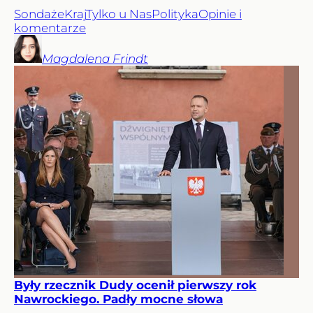
Sondaże
Kraj
Tylko u Nas
Polityka
Opinie i
komentarze
Magdalena
Frindt
Były rzecznik Dudy ocenił pierwszy rok
Nawrockiego. Padły mocne słowa