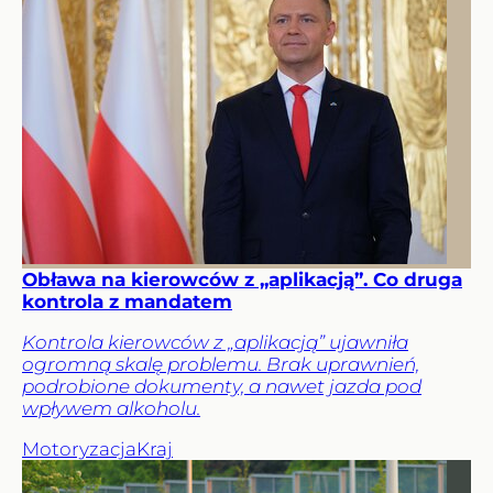
Obława na kierowców z „aplikacją”. Co druga
kontrola z mandatem
Kontrola kierowców z „aplikacją” ujawniła
ogromną skalę problemu. Brak uprawnień,
podrobione dokumenty, a nawet jazda pod
wpływem alkoholu.
Motoryzacja
Kraj