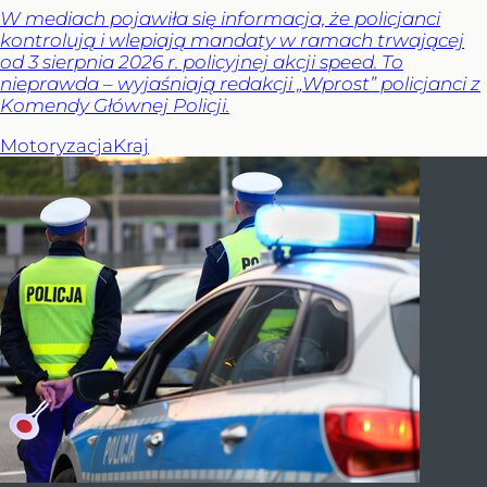
W mediach pojawiła się informacja, że policjanci
kontrolują i wlepiają mandaty w ramach trwającej
od 3 sierpnia 2026 r. policyjnej akcji speed. To
nieprawda – wyjaśniają redakcji „Wprost” policjanci z
Komendy Głównej Policji.
Motoryzacja
Kraj