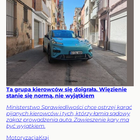
Ta grupa kierowców się doigrała. Więzienie
stanie się normą, nie wyjątkiem
Ministerstwo Sprawiedliwości chce ostrzej karać
pijanych kierowców i tych, którzy łamią sądowy
zakaz prowadzenia auta. Zawieszenie kary ma
być wyjątkiem.
Motoryzacja
Kraj