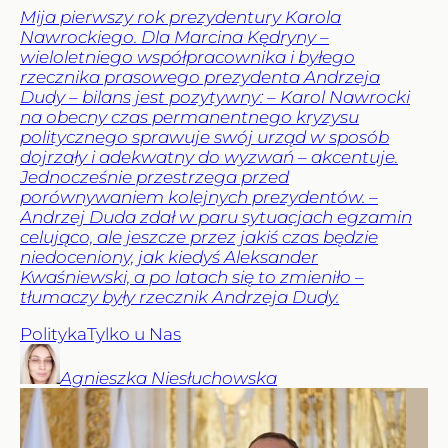
Mija pierwszy rok prezydentury Karola
Nawrockiego. Dla Marcina Kędryny –
wieloletniego współpracownika i byłego
rzecznika prasowego prezydenta Andrzeja
Dudy – bilans jest pozytywny: – Karol Nawrocki
na obecny czas permanentnego kryzysu
politycznego sprawuje swój urząd w sposób
dojrzały i adekwatny do wyzwań – akcentuje.
Jednocześnie przestrzega przed
porównywaniem kolejnych prezydentów. –
Andrzej Duda zdał w paru sytuacjach egzamin
celująco, ale jeszcze przez jakiś czas będzie
niedoceniony, jak kiedyś Aleksander
Kwaśniewski, a po latach się to zmieniło –
tłumaczy były rzecznik Andrzeja Dudy.
Polityka
Tylko u Nas
Agnieszka
Niesłuchowska