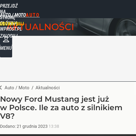
PRZEJDŹ
NA
AUTO / MOTO
STRONĘ
GŁÓWNĄ
UBSKRYBUJ
AKTUALNOŚCI
WPROST.PL
ZALOGUJ
MENU
Auto / Moto
/
Aktualności
Nowy Ford Mustang jest już
w Polsce. Ile za auto z silnikiem
V8?
Dodano:
21
grudnia
2023
13:38