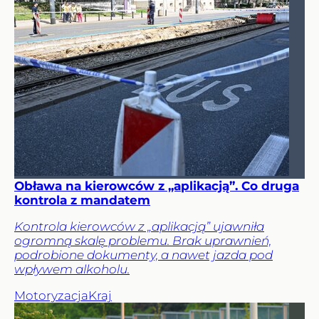
Obława na kierowców z „aplikacją”. Co druga
kontrola z mandatem
Kontrola kierowców z „aplikacją” ujawniła
ogromną skalę problemu. Brak uprawnień,
podrobione dokumenty, a nawet jazda pod
wpływem alkoholu.
Motoryzacja
Kraj