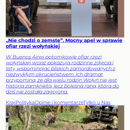
„Nie chodzi o zemstę”. Mocny apel w sprawie
ofiar rzezi wołyńskiej
W Buenos Aires potomkowie ofiar rzezi
wołyńskiej wciąż pokazują rodzinne zdjęcia i
listy, wspominając bliskich zamordowanych z
niezwykłym okrucieństwem. Ich dramat
przypomina, że dla wielu rodzin Wołyń nie jest
historią zamkniętą, lecz bolesną raną, która do
dziś nie została zagojona.
Kraj
Polityka
Opinie i komentarze
Tylko u Nas