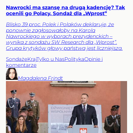
Nawrocki ma szansę na drugą kadencję? Tak
ocenili go Polacy. Sondaż dla „Wprost”
Blisko 39 proc. Polek i Polaków deklaruje, że
ponownie zagłosowałoby na Karola
Nawrockiego w wyborach prezydenckich –
wynika z sondażu SW Research dla „Wprost”.
Grupa krytyków głowy państwa jest liczniejsza.
Sondaże
Kraj
Tylko u Nas
Polityka
Opinie i
komentarze
Magdalena
Frindt