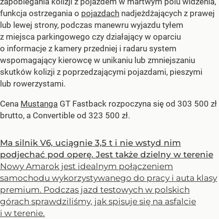
zapobiegania kolizji z pojazdem w martwym polu widzenia,
funkcja ostrzegania o
pojazdach
nadjeżdżających z prawej
lub lewej strony, podczas manewru wyjazdu tyłem
z miejsca parkingowego czy działający w oparciu
o informacje z kamery przedniej i radaru system
wspomagający kierowcę w unikaniu lub zmniejszaniu
skutków kolizji z poprzedzającymi pojazdami, pieszymi
lub rowerzystami.
Cena
Mustanga
GT Fastback rozpoczyna się od 303 500 zł
brutto, a Convertible od 323 500 zł.
Ma silnik V6, uciągnie 3,5 t i nie wstyd nim
podjechać pod operę. Jest także dzielny w terenie
Nowy Amarok jest idealnym połączeniem
samochodu wykorzystywanego do pracy i auta klasy
premium. Podczas jazd testowych w polskich
górach sprawdziliśmy, jak spisuje się na asfalcie
i w terenie.