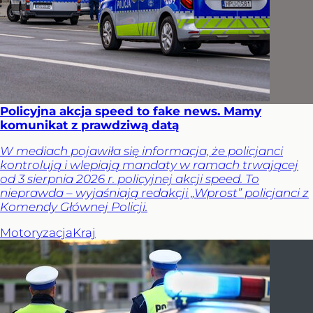
Policyjna akcja speed to fake news. Mamy
komunikat z prawdziwą datą
W mediach pojawiła się informacja, że policjanci
kontrolują i wlepiają mandaty w ramach trwającej
od 3 sierpnia 2026 r. policyjnej akcji speed. To
nieprawda – wyjaśniają redakcji „Wprost” policjanci z
Komendy Głównej Policji.
Motoryzacja
Kraj