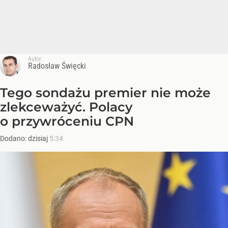
Autor:
Radosław Święcki
Tego sondażu premier nie może
zlekceważyć. Polacy
o przywróceniu CPN
Dodano:
dzisiaj
5:34