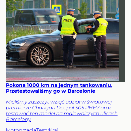
Pokona 1000 km na jednym tankowaniu.
Przetestowaliśmy go w Barcelonie
Mieliśmy zaszczyt wziąć udział w światowej
premierze Changan Deepal S05 PHEV oraz
testować ten model na malowniczych ulicach
Barcelony.
Motoryzacja
Testy
Kraj