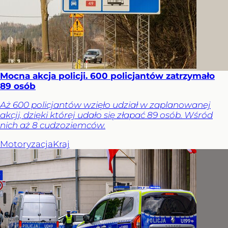
Mocna akcja policji. 600 policjantów zatrzymało
89 osób
Aż 600 policjantów wzięło udział w zaplanowanej
akcji, dzięki której udało się złapać 89 osób. Wśród
nich aż 8 cudzoziemców.
Motoryzacja
Kraj