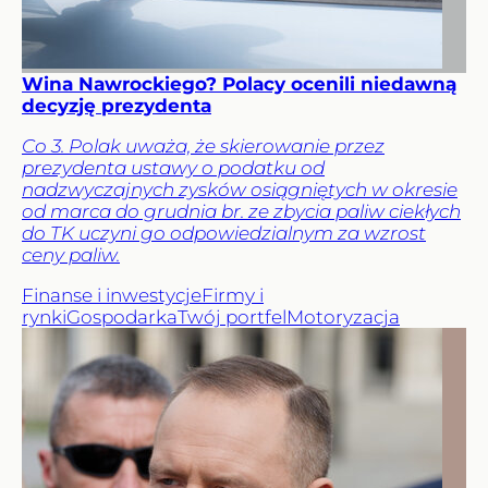
Wina Nawrockiego? Polacy ocenili niedawną
decyzję prezydenta
Co 3. Polak uważa, że skierowanie przez
prezydenta ustawy o podatku od
nadzwyczajnych zysków osiągniętych w okresie
od marca do grudnia br. ze zbycia paliw ciekłych
do TK uczyni go odpowiedzialnym za wzrost
ceny paliw.
Finanse i inwestycje
Firmy i
rynki
Gospodarka
Twój portfel
Motoryzacja