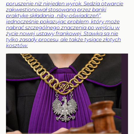
poruszenie niż niejeden wyrok. Sędzia otwarcie
zakwestionował stosowaną przez banki
praktykę składania „niby-oświadczeń”,
jednocześnie pokazując problem, który może
nabrać szczególnego znaczenia po wejściu w
życie nowej ustawy frankowej. Stawką są nie
tylko zasady procesu, ale także tysiące złotych
kosztów.