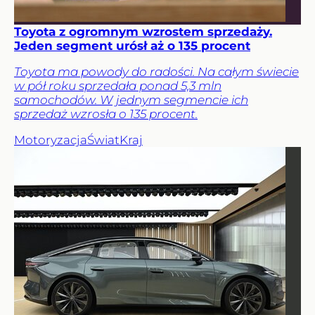
Toyota z ogromnym wzrostem sprzedaży.
Jeden segment urósł aż o 135 procent
Toyota ma powody do radości. Na całym świecie
w pół roku sprzedała ponad 5,3 mln
samochodów. W jednym segmencie ich
sprzedaż wzrosła o 135 procent.
Motoryzacja
Świat
Kraj