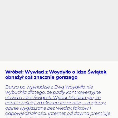
Wróbel: Wywiad z Woydyłło o Idze Świątek
obnażył coś znacznie gorszego
Burza po wywiadzie z Ewą Woydyłło nie
wybuchła dlatego, że padły kontrowersyjne
słowa o Idze Świątek. Wybuchła dlatego, że
coraz częściej za ekspercką analizę uznajemy
opinie wygłaszane bez wiedzy, faktów i
odpowiedzialności. Internet od dawna premiuje