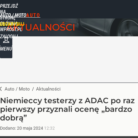
PRZEJDŹ
NA
AUTO / MOTO
STRONĘ
GŁÓWNĄ
UBSKRYBUJ
AKTUALNOŚCI
WPROST.PL
ZALOGUJ
MENU
Auto / Moto
/
Aktualności
Niemieccy testerzy z ADAC po raz
pierwszy przyznali ocenę „bardzo
dobrą”
Dodano:
20
maja
2024
12:32