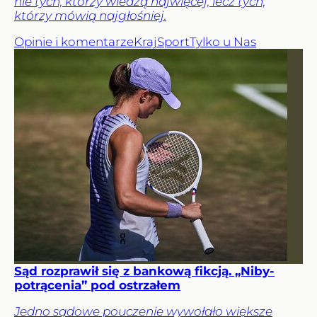
nie tych, którzy wiedzą najwięcej, lecz tych,
którzy mówią najgłośniej.
Opinie i komentarze
Kraj
Sport
Tylko u Nas
Sąd rozprawił się z bankową fikcją. „Niby-
potrącenia” pod ostrzałem
Jedno sądowe pouczenie wywołało większe