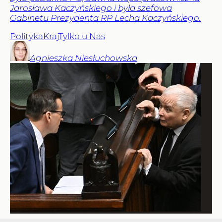
Jarosława Kaczyńskiego i była szefowa
Gabinetu Prezydenta RP Lecha Kaczyńskiego.
Polityka
Kraj
Tylko u Nas
Agnieszka
Niesłuchowska