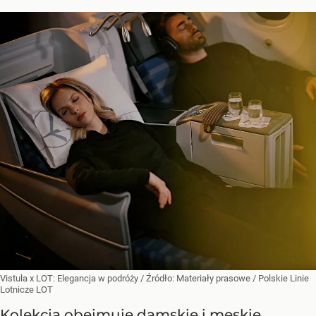
Vistula x LOT: Elegancja w podróży
/ Źródło:
Materiały prasowe
/
Polskie Linie
Lotnicze LOT
Kolekcja obejmuje damskie i męskie