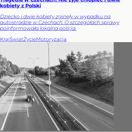
kobiety z Polski
Dziecko i dwie kobiety zginęły w wypadku na
autostradzie w Czechach. O szczegółach sprawy
poinformowała lokalna policja.
Kraj
Świat
Życie
Motoryzacja