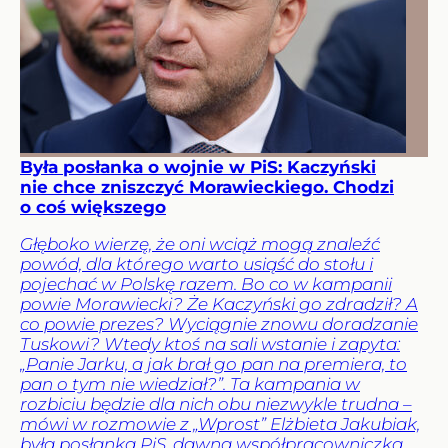
Była posłanka o wojnie w PiS: Kaczyński
nie chce zniszczyć Morawieckiego. Chodzi
o coś większego
Głęboko wierzę, że oni wciąż mogą znaleźć
powód, dla którego warto usiąść do stołu i
pojechać w Polskę razem. Bo co w kampanii
powie Morawiecki? Że Kaczyński go zdradził? A
co powie prezes? Wyciągnie znowu doradzanie
Tuskowi? Wtedy ktoś na sali wstanie i zapyta:
„Panie Jarku, a jak brał go pan na premiera, to
pan o tym nie wiedział?”. Ta kampania w
rozbiciu będzie dla nich obu niezwykle trudna –
mówi w rozmowie z „Wprost” Elżbieta Jakubiak,
była posłanka PiS, dawna współpracowniczka