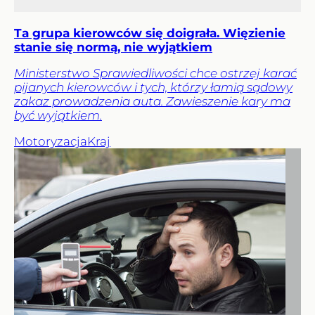
Ta grupa kierowców się doigrała. Więzienie
stanie się normą, nie wyjątkiem
Ministerstwo Sprawiedliwości chce ostrzej karać
pijanych kierowców i tych, którzy łamią sądowy
zakaz prowadzenia auta. Zawieszenie kary ma
być wyjątkiem.
Motoryzacja
Kraj