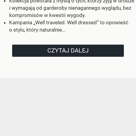
Kolekcja powstała z myślą o tych, którzy żyją w drodze
i wymagają od garderoby nienagannego wyglądu, bez
kompromisów w kwestii wygody.
Kampania „Well traveled. Well dressed” to opowieść
o stylu, który naturalnie...
CZYTAJ DALEJ