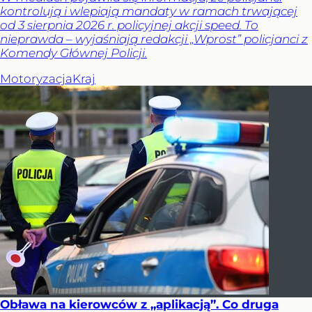
kontrolują i wlepiają mandaty w ramach trwającej
od 3 sierpnia 2026 r. policyjnej akcji speed. To
nieprawda – wyjaśniają redakcji „Wprost” policjanci z
Komendy Głównej Policji.
Motoryzacja
Kraj
Obława na kierowców z „aplikacją”. Co druga