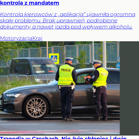
kontrola z mandatem
Kontrola kierowców z „aplikacją” ujawniła ogromną
skalę problemu. Brak uprawnień, podrobione
dokumenty, a nawet jazda pod wpływem alkoholu.
Motoryzacja
Kraj
Tragedia w Czechach. Nie żyje chłopiec i dwie