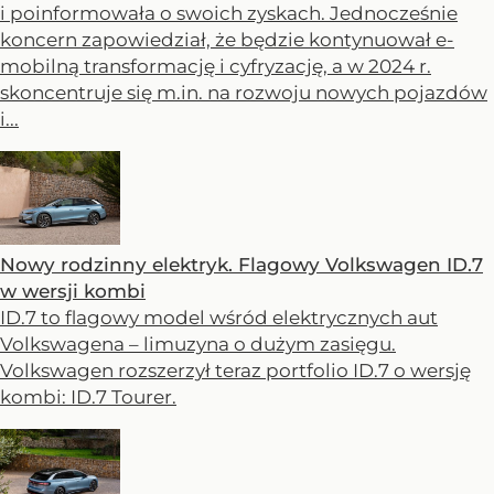
i poinformowała o swoich zyskach. Jednocześnie
koncern zapowiedział, że będzie kontynuował e-
mobilną transformację i cyfryzację, a w 2024 r.
skoncentruje się m.in. na rozwoju nowych pojazdów
i...
Nowy rodzinny elektryk. Flagowy Volkswagen ID.7
w wersji kombi
ID.7 to flagowy model wśród elektrycznych aut
Volkswagena – limuzyna o dużym zasięgu.
Volkswagen rozszerzył teraz portfolio ID.7 o wersję
kombi: ID.7 Tourer.