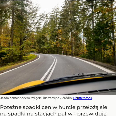
Jazda samochodem, zdjęcie ilustracyjne
/ Źródło:
Shutterstock
Potężne spadki cen w hurcie przełożą się
na spadki na stacjach paliw - przewidują