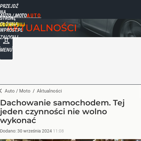
PRZEJDŹ
NA
AUTO / MOTO
STRONĘ
GŁÓWNĄ
UBSKRYBUJ
AKTUALNOŚCI
WPROST.PL
ZALOGUJ
MENU
Auto / Moto
/
Aktualności
Dachowanie samochodem. Tej
jeden czynności nie wolno
wykonać
Dodano:
30
września
2024
11:08