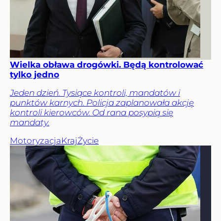
Wielka obława drogówki. Będą kontrolować
tylko jedno
Jeden dzień. Tysiące kontroli, mandatów i
punktów karnych. Policja zaplanowała akcję
kontroli kierowców. Od rana posypią się
mandaty.
Motoryzacja
Kraj
Życie