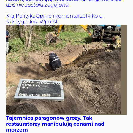
dziś nie została zagojona.
Kraj
Polityka
Opinie i komentarze
Tylko u
Nas
Tygodnik Wprost
Tajemnica paragonów grozy. Tak
restauratorzy manipulują cenami nad
morzem