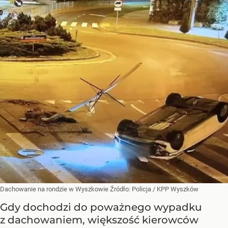
Dachowanie na rondzie w Wyszkowie
Źródło:
Policja
/
KPP Wyszków
Gdy dochodzi do poważnego wypadku
z dachowaniem, większość kierowców