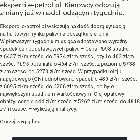
eksperci e-petrol.pl. Kierowcy odczują
zmiany już w nadchodzącym tygodniu.
Eksperci e-petrol.pl wskazują na dość dobrą sytuacją
na hurtowym rynku paliw na początku sierpnia.
W pierwszym tygodniu miesiąca odnotowano wyraźny
spadek cen podstawowych paliw. –
Cena Pb98 spadła
z 6437 zł/m sześc. do 5974 zł/m sześc., czyli o 463 zł/m
sześc. Pb95 potaniała o 464 zł/m sześc. z poziomu 5738
zł/m sześc. do 5273 zł/m sześc. W przypadku oleju
napędowego (ON) odnotowano spadek o 489 zł/m sześc.
z 6695 zł/m sześc. do 6206 zł/m sześc., co było
największym spadkiem wartościowym. Olej opałowy
obniżył cenę o 444 zł/m sześc. z 5262 zł/m sześc. do 4818
zł/m sześc.
– wyliczają analitycy.
Gorzej wyglądała...