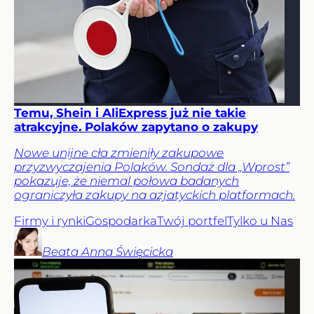
Temu, Shein i AliExpress już nie takie
atrakcyjne. Polaków zapytano o zakupy
Nowe unijne cła zmieniły zakupowe
przyzwyczajenia Polaków. Sondaż dla „Wprost”
pokazuje, że niemal połowa badanych
ograniczyła zakupy na azjatyckich platformach.
Firmy i rynki
Gospodarka
Twój portfel
Tylko u Nas
Beata Anna
Święcicka