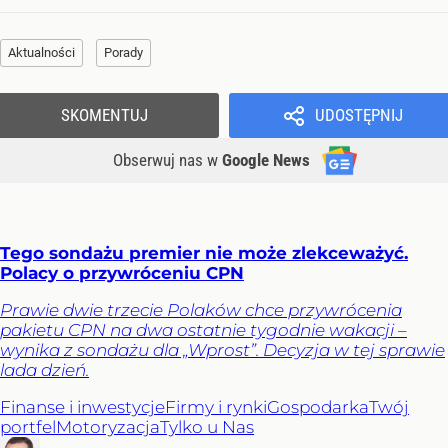
Aktualności
Porady
SKOMENTUJ
UDOSTĘPNIJ
Obserwuj nas
w
Google News
Tego sondażu premier nie może zlekceważyć.
Polacy o przywróceniu CPN
Prawie dwie trzecie Polaków chce przywrócenia
pakietu CPN na dwa ostatnie tygodnie wakacji –
wynika z sondażu dla „Wprost”. Decyzja w tej sprawie
lada dzień.
Finanse i inwestycje
Firmy i rynki
Gospodarka
Twój
portfel
Motoryzacja
Tylko u Nas