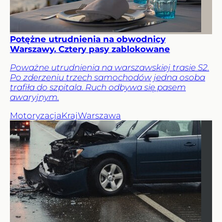
Potężne utrudnienia na obwodnicy
Warszawy. Cztery pasy zablokowane
Poważne utrudnienia na warszawskiej trasie S2.
Po zderzeniu trzech samochodów jedna osoba
trafiła do szpitala. Ruch odbywa się pasem
awaryjnym.
Motoryzacja
Kraj
Warszawa