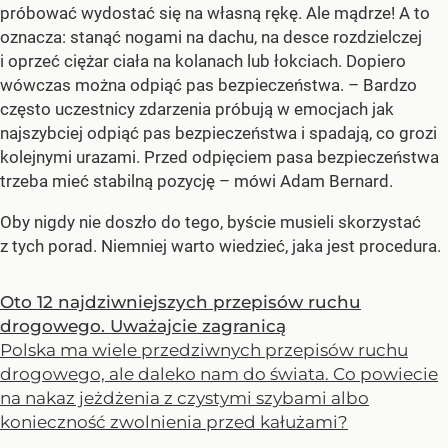
próbować wydostać się na własną rękę. Ale mądrze! A to
oznacza: stanąć nogami na dachu, na desce rozdzielczej
i oprzeć ciężar ciała na kolanach lub łokciach. Dopiero
wówczas można odpiąć pas bezpieczeństwa.
– Bardzo
często uczestnicy zdarzenia próbują w emocjach jak
najszybciej odpiąć pas bezpieczeństwa i spadają, co grozi
kolejnymi urazami. Przed odpięciem pasa bezpieczeństwa
trzeba mieć stabilną pozycję –
mówi Adam Bernard.
Oby nigdy nie doszło do tego, byście musieli skorzystać
z tych porad. Niemniej warto wiedzieć, jaka jest procedura.
Oto 12 najdziwniejszych przepisów ruchu
drogowego. Uważajcie zagranicą
Polska ma wiele przedziwnych przepisów ruchu
drogowego, ale daleko nam do świata. Co powiecie
na nakaz jeżdżenia z czystymi szybami albo
konieczność zwolnienia przed kałużami?