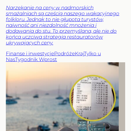
Narzekanie na ceny w nadmorskich
smażalniach są częścią naszego wakacyjnego
folkloru. Jednak to nie głupota turystów,
naiwność ani niezdolność mnożenia i
dodawania do stu. To przemyślana, ale nie do
końca uczciwa strategia restauratorów
ukrywających ceny.
Finanse i inwestycje
Podróże
Kraj
Tylko u
Nas
Tygodnik Wprost