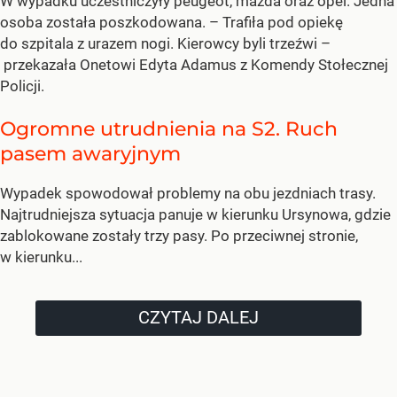
W wypadku uczestniczyły peugeot, mazda oraz opel. Jedna
osoba została poszkodowana. – Trafiła pod opiekę
do szpitala z urazem nogi. Kierowcy byli trzeźwi –
przekazała Onetowi Edyta Adamus z Komendy Stołecznej
Policji.
Ogromne utrudnienia na S2. Ruch
pasem awaryjnym
Wypadek spowodował problemy na obu jezdniach trasy.
Najtrudniejsza sytuacja panuje w kierunku Ursynowa, gdzie
zablokowane zostały trzy pasy. Po przeciwnej stronie,
w kierunku...
CZYTAJ DALEJ