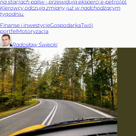
na stacjach paliw - przewidują eksperci e-petrol.pl.
Kierowcy odczują zmiany już w nadchodzącym
tygodniu.
Finanse i inwestycje
Gospodarka
Twój
portfel
Motoryzacja
Radosław
Święcki