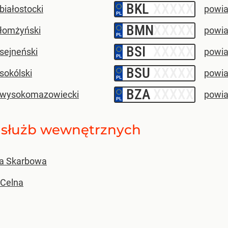
BKL
–
białostocki
powia
BMN
–
 łomżyński
powia
BSI
–
sejneński
powia
BSU
–
sokólski
powia
BZA
–
 wysokomazowiecki
powia
ne służb wewnętrznych
la Skarbowa
 Celna