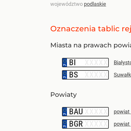
województwo
podlaskie
Oznaczenia tablic re
Miasta na prawach powi
BI
–
Białyst
BS
–
Suwałk
Powiaty
BAU
–
powiat
BGR
–
powiat 