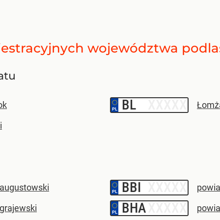
jestracyjnych
województwa podla
atu
BL
–
ok
Łomż
i
BBI
–
 augustowski
powiat
BHA
–
grajewski
powia