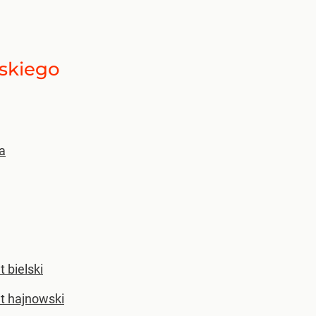
skiego
a
 bielski
t hajnowski