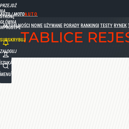
PRZEJDŹ
NA
AUTO / MOTO
STRONĘ
GŁÓWNĄ
AKTUALNOŚCI
NOWE
UŻYWANE
PORADY
RANKINGI
TESTY
RYNEK
WPROST.PL
TABLICE REJ
SUBSKRYBUJ
ZALOGUJ
SZUKAJ
MENU