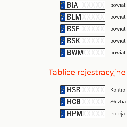
BIA
–
powiat 
BLM
–
powiat
BSE
–
powiat 
BSK
–
powiat 
BWM
–
powiat
Tablice rejestracyj
HSB
–
Kontro
HCB
–
Służba
HPM
–
Policja