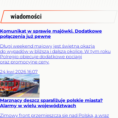
wiadomości
Komunikat w sprawie majówki. Dodatkowe
połączenia już pewne
Długi weekend majowy jest świetną okazją
do wypadów w bliższą i dalszą okolicę. W tym roku
Polregio obiecuje dodatkowe pociągi
oraz promocyjne ceny.
24
kwi
2026
16:07
Marznący deszcz sparaliżuje polskie miasta?
Alarmy w wielu województwach
Zimowy front przemieszcza się nad Polską, a wraz