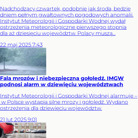
Nadchodzący czwartek, podobnie jak środa, będzie
dniem pełnym gwałtownych pogodowych anomalii.
Instytut Meteorologii i Gospodarki Wodnej wydał
ostrzeżenia meteorologiczne pierwszego stopnia
dla aż dziesięciu województw. Polacy muszą...
22
maj
2025
7:43
Fala mrozów i niebezpieczna gołoledź. IMGW
podnosi alarm w dziewięciu województwach
Instytut Meteorologii i Gospodarki Wodnej alarmuje –
w Polsce wystąpią silne mrozy i gołoledź. Wydano
ostrzeżenia dla dziewięciu województw.
21
lut
2025
9:01