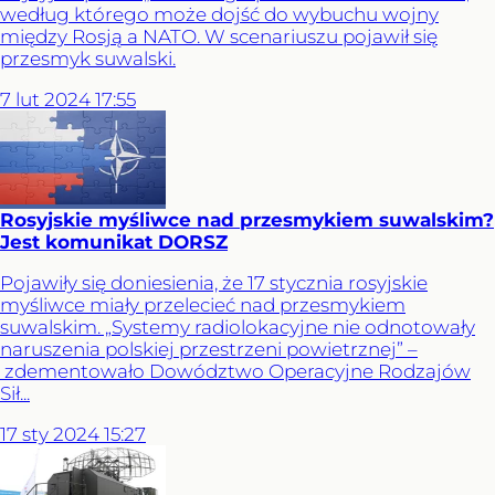
według którego może dojść do wybuchu wojny
między Rosją a NATO. W scenariuszu pojawił się
przesmyk suwalski.
7
lut
2024
17:55
Rosyjskie myśliwce nad przesmykiem suwalskim?
Jest komunikat DORSZ
Pojawiły się doniesienia, że 17 stycznia rosyjskie
myśliwce miały przelecieć nad przesmykiem
suwalskim. „Systemy radiolokacyjne nie odnotowały
naruszenia polskiej przestrzeni powietrznej” –
zdementowało Dowództwo Operacyjne Rodzajów
Sił...
17
sty
2024
15:27