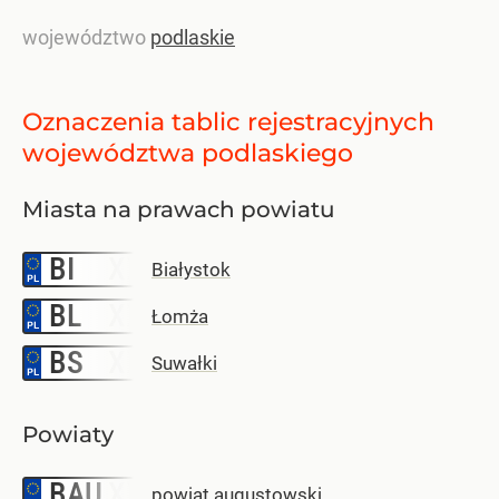
województwo
podlaskie
Oznaczenia tablic rejestracyjnych
województwa podlaskiego
Miasta na prawach powiatu
BI
–
Białystok
BL
–
Łomża
BS
–
Suwałki
Powiaty
BAU
–
powiat augustowski