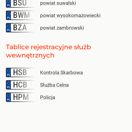
BSU
–
powiat suwalski
BWM
–
powiat wysokomazowiecki
BZA
–
powiat zambrowski
Tablice rejestracyjne służb
wewnętrznych
HSB
–
Kontrola Skarbowa
HCB
–
Służba Celna
HPM
–
Policja