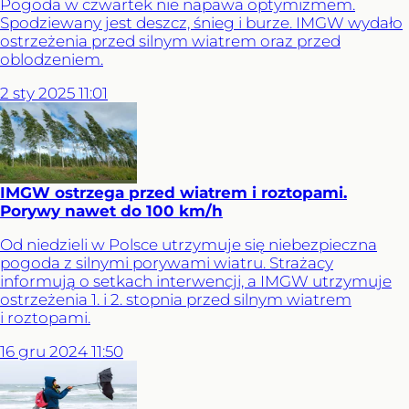
Pogoda w czwartek nie napawa optymizmem.
Spodziewany jest deszcz, śnieg i burze. IMGW wydało
ostrzeżenia przed silnym wiatrem oraz przed
oblodzeniem.
2
sty
2025
11:01
IMGW ostrzega przed wiatrem i roztopami.
Porywy nawet do 100 km/h
Od niedzieli w Polsce utrzymuje się niebezpieczna
pogoda z silnymi porywami wiatru. Strażacy
informują o setkach interwencji, a IMGW utrzymuje
ostrzeżenia 1. i 2. stopnia przed silnym wiatrem
i roztopami.
16
gru
2024
11:50