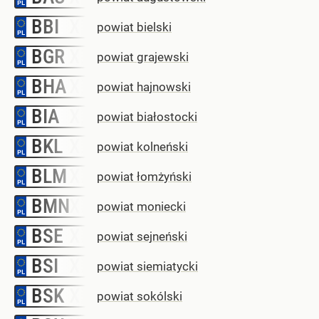
BBI
–
powiat bielski
BGR
–
powiat grajewski
BHA
–
powiat hajnowski
BIA
–
powiat białostocki
BKL
–
powiat kolneński
BLM
–
powiat łomżyński
BMN
–
powiat moniecki
BSE
–
powiat sejneński
BSI
–
powiat siemiatycki
BSK
–
powiat sokólski