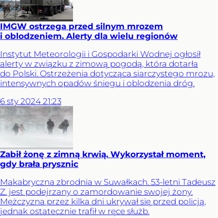
IMGW ostrzega przed silnym mrozem
i oblodzeniem. Alerty dla wielu regionów
Instytut Meteorologii i Gospodarki Wodnej ogłosił
alerty w związku z zimową pogodą, która dotarła
do Polski. Ostrzeżenia dotycząca siarczystego mrozu,
intensywnych opadów śniegu i oblodzenia dróg.
6
sty
2024
21:23
Zabił żonę z zimną krwią. Wykorzystał moment,
gdy brała prysznic
Makabryczna zbrodnia w Suwałkach. 53-letni Tadeusz
Z. jest podejrzany o zamordowanie swojej żony.
Mężczyzna przez kilka dni ukrywał się przed policją,
jednak ostatecznie trafił w ręce służb.