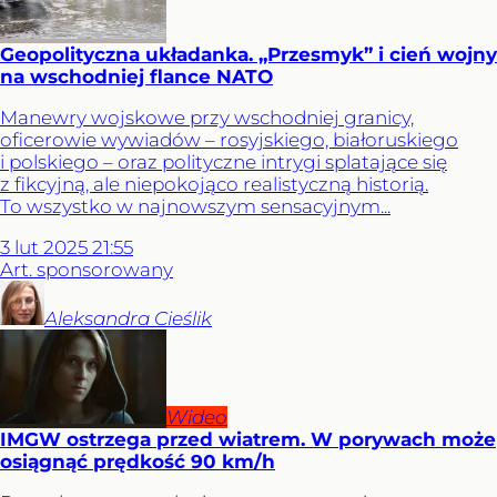
Geopolityczna układanka. „Przesmyk” i cień wojny
na wschodniej flance NATO
Manewry wojskowe przy wschodniej granicy,
oficerowie wywiadów – rosyjskiego, białoruskiego
i polskiego – oraz polityczne intrygi splatające się
z fikcyjną, ale niepokojąco realistyczną historią.
To wszystko w najnowszym sensacyjnym...
3
lut
2025
21:55
Art. sponsorowany
Aleksandra
Cieślik
Wideo
IMGW ostrzega przed wiatrem. W porywach może
osiągnąć prędkość 90 km/h