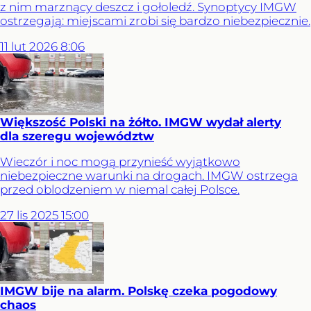
z nim marznący deszcz i gołoledź. Synoptycy IMGW
ostrzegają: miejscami zrobi się bardzo niebezpiecznie.
11
lut
2026
8:06
Większość Polski na żółto. IMGW wydał alerty
dla szeregu województw
Wieczór i noc mogą przynieść wyjątkowo
niebezpieczne warunki na drogach. IMGW ostrzega
przed oblodzeniem w niemal całej Polsce.
27
lis
2025
15:00
IMGW bije na alarm. Polskę czeka pogodowy
chaos