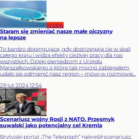
Wideo
Staram się zmieniać nasze małe ojczyzny
na lepsze
To bardzo dopingujące, gdy dostrzegają cię w skali
całego kraju i widzą efekty ciężkiej pracy dla nas
wszystkich. Dzięki pieniądzom z Urzędu
Marszałkowskiego o które tak mocno zabiegałem,
udało się odmienić nasz region – mówi w rozmowie...
29
lut
2024
12:54
Scenariusz wojny Rosji z NATO. Przesmyk
suwalski jako potencjalny cel Kremla
Brytyjski portal „The Telegraph” nakreślił scenariusz,