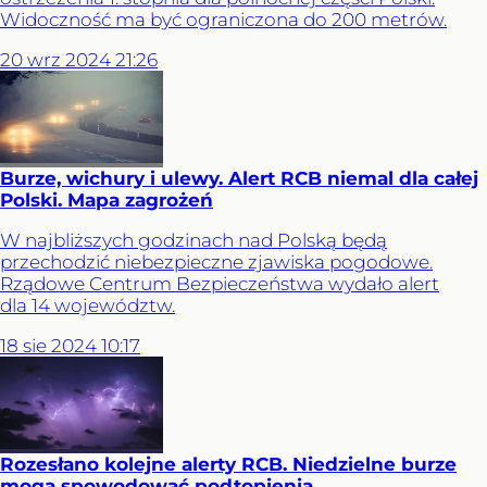
Widoczność ma być ograniczona do 200 metrów.
20
wrz
2024
21:26
Burze, wichury i ulewy. Alert RCB niemal dla całej
Polski. Mapa zagrożeń
W najbliższych godzinach nad Polską będą
przechodzić niebezpieczne zjawiska pogodowe.
Rządowe Centrum Bezpieczeństwa wydało alert
dla 14 województw.
18
sie
2024
10:17
Rozesłano kolejne alerty RCB. Niedzielne burze
mogą spowodować podtopienia