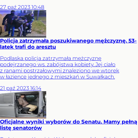
27
paź
2023
10:48
Policja zatrzymała poszukiwanego mężczyznę. 53-
latek trafi do aresztu
Podlaska policja zatrzymała mężczyznę
podejrzanego ws. zabójstwa kobiety. Jej ciało
z ranami postrzałowymi znaleziono we wtorek
w łazience jednego z mieszkań w Suwałkach.
21
paź
2023
16:14
Oficjalne wyniki wyborów do Senatu. Mamy pełną
listę senatorów