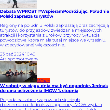
Debata WPROST #WspieramPodróżując. Południe
Polski zaprasza turystów
Regiony na południu Polski zapraszają oraz zachęcają
turystów do przyjazdów, zwiedzania miejscowych
atrakcji i korzystania z uroków przyrody. Sytuacja
powodziowa, która miała tutaj miejsce we wrześniu,
w zdecydowanej większości nie...
23
paź
2024
10:49
Art. sponsorowany
Wideo
W sobotę w ciągu dnia ma być pogodnie. Jednak
do rana ostrzeżenia IMGW 1. stopnia
Pogoda na sobotę zapowiada się ciepła
i bezchmurna. Jednak w ciągu nocy IMGW wydało
ostrzeżenia 1. stopnia dla północnej części Polski.