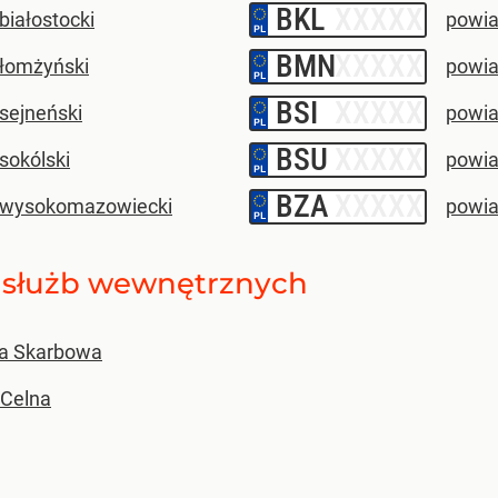
BKL
–
białostocki
powia
BMN
–
 łomżyński
powia
BSI
–
sejneński
powia
BSU
–
sokólski
powia
BZA
–
 wysokomazowiecki
powia
ne służb wewnętrznych
la Skarbowa
 Celna