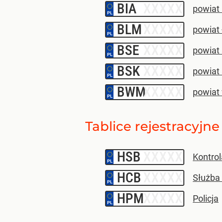
BIA
–
powiat 
BLM
–
powiat
BSE
–
powiat 
BSK
–
powiat 
BWM
–
powiat
Tablice rejestracyj
HSB
–
Kontro
HCB
–
Służba
HPM
–
Policja