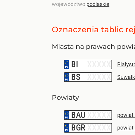
województwo
podlaskie
Oznaczenia tablic re
Miasta na prawach powi
BI
–
Białyst
BS
–
Suwałk
Powiaty
BAU
–
powiat
BGR
–
powiat 