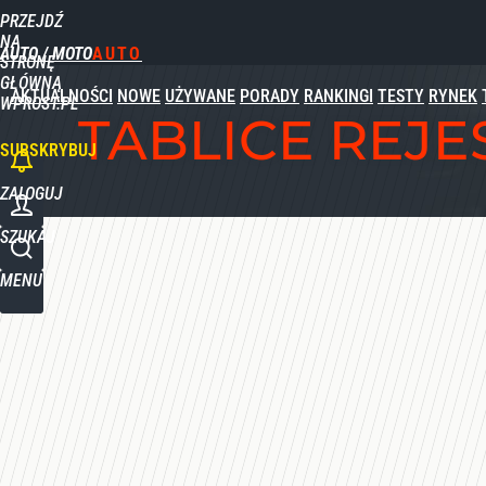
PRZEJDŹ
NA
AUTO / MOTO
STRONĘ
GŁÓWNĄ
AKTUALNOŚCI
NOWE
UŻYWANE
PORADY
RANKINGI
TESTY
RYNEK
WPROST.PL
TABLICE REJ
SUBSKRYBUJ
ZALOGUJ
SZUKAJ
MENU