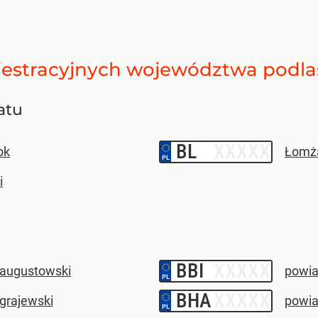
jestracyjnych
województwa podla
atu
BL
–
ok
Łomż
i
BBI
–
 augustowski
powiat
BHA
–
grajewski
powia