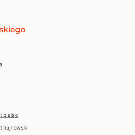
skiego
a
 bielski
t hajnowski