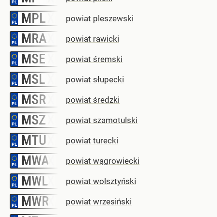
MPL
–
powiat pleszewski
MRA
–
powiat rawicki
MSE
–
powiat śremski
MSL
–
powiat słupecki
MSR
–
powiat średzki
MSZ
–
powiat szamotulski
MTU
–
powiat turecki
MWA
–
powiat wągrowiecki
MWL
–
powiat wolsztyński
MWR
–
powiat wrzesiński