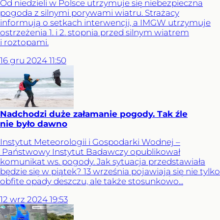
Od niedzieli w Polsce utrzymuje się niebezpieczna
pogoda z silnymi porywami wiatru. Strażacy
informują o setkach interwencji, a IMGW utrzymuje
ostrzeżenia 1. i 2. stopnia przed silnym wiatrem
i roztopami.
16
gru
2024
11:50
Nadchodzi duże załamanie pogody. Tak źle
nie było dawno
Instytut Meteorologii i Gospodarki Wodnej –
Państwowy Instytut Badawczy opublikował
komunikat ws. pogody. Jak sytuacja przedstawiała
będzie się w piątek? 13 września pojawiają się nie tylko
obfite opady deszczu, ale także stosunkowo...
12
wrz
2024
19:53