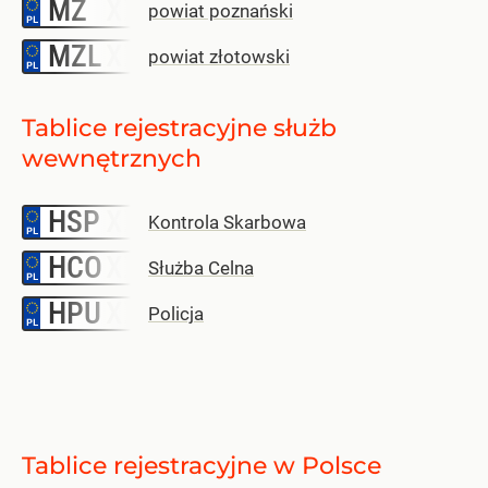
MZ
–
powiat poznański
MZL
–
powiat złotowski
Tablice rejestracyjne służb
wewnętrznych
HSP
–
Kontrola Skarbowa
HCO
–
Służba Celna
HPU
–
Policja
Tablice rejestracyjne w Polsce