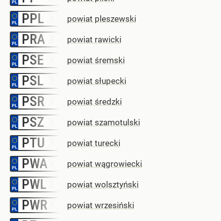
PPL
–
powiat pleszewski
PRA
–
powiat rawicki
PSE
–
powiat śremski
PSL
–
powiat słupecki
PSR
–
powiat średzki
PSZ
–
powiat szamotulski
PTU
–
powiat turecki
PWA
–
powiat wągrowiecki
PWL
–
powiat wolsztyński
PWR
–
powiat wrzesiński