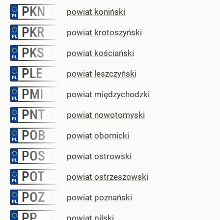
PKN
–
powiat koniński
PKR
–
powiat krotoszyński
PKS
–
powiat kościański
PLE
–
powiat leszczyński
PMI
–
powiat międzychodzki
PNT
–
powiat nowotomyski
POB
–
powiat obornicki
POS
–
powiat ostrowski
POT
–
powiat ostrzeszowski
POZ
–
powiat poznański
PP
–
powiat pilski