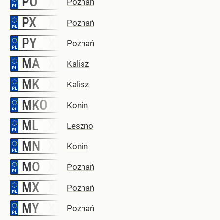
PO
Poznań
PX
–
Poznań
PY
–
Poznań
MA
–
Kalisz
MK
–
Kalisz
MKO
–
Konin
ML
–
Leszno
MN
–
Konin
MO
–
Poznań
MX
–
Poznań
MY
–
Poznań