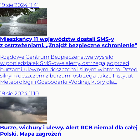
19
sie
2024
11:41
Mieszkańcy 11 województw dostali SMS-y
z ostrzeżeniami. „Znajdź bezpieczne schronienie”
Rządowe Centrum Bezpieczeństwa wysłało
w poniedziałek SMS-owe alerty, ostrzegając przed
burzami, ulewnym deszczem i silnym wiatrem. Przed
silnym deszczem z burzami ostrzega także Instytut
Meteorologii i Gospodarki Wodnej, który dla...
19
sie
2024
11:10
Burze, wichury i ulewy. Alert RCB niemal dla całej
Polski. Mapa zagrożeń