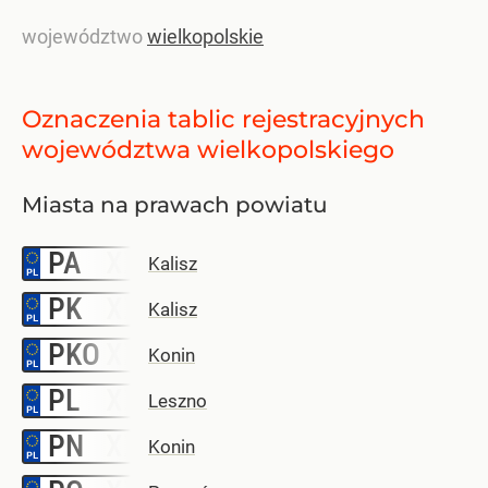
województwo
wielkopolskie
Oznaczenia tablic rejestracyjnych
województwa wielkopolskiego
Miasta na prawach powiatu
PA
–
Kalisz
PK
–
Kalisz
PKO
–
Konin
PL
–
Leszno
PN
–
Konin
–