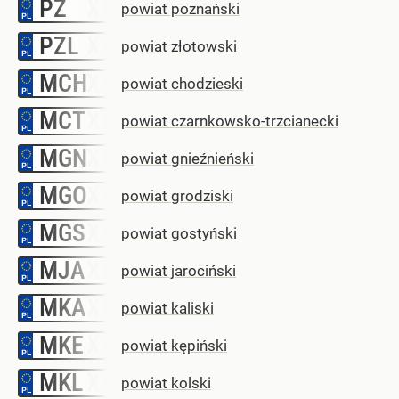
PZ
–
powiat poznański
PZL
–
powiat złotowski
MCH
–
powiat chodzieski
MCT
–
powiat czarnkowsko-trzcianecki
MGN
–
powiat gnieźnieński
MGO
–
powiat grodziski
MGS
–
powiat gostyński
MJA
–
powiat jarociński
MKA
–
powiat kaliski
MKE
–
powiat kępiński
MKL
–
powiat kolski