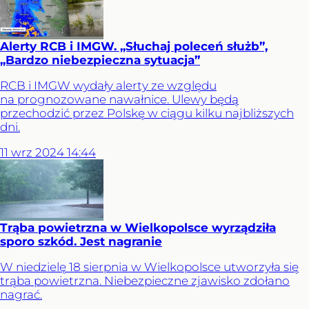
Alerty RCB i IMGW. „Słuchaj poleceń służb”,
„Bardzo niebezpieczna sytuacja”
RCB i IMGW wydały alerty ze względu
na prognozowane nawałnice. Ulewy będą
przechodzić przez Polskę w ciągu kilku najbliższych
dni.
11
wrz
2024
14:44
Trąba powietrzna w Wielkopolsce wyrządziła
sporo szkód. Jest nagranie
W niedzielę 18 sierpnia w Wielkopolsce utworzyła się
trąba powietrzna. Niebezpieczne zjawisko zdołano
nagrać.