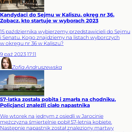
Kandydaci do Sejmu w Kaliszu, okręg nr 36.
Zobacz, kto startuje w wyborach 2023
15 października wybierzemy przedstawicieli do Sejmu
i Senatu. Kogo znajdziemy na listach wyborczych
w okręgu nr 36 w Kaliszu?
9
paź
2023
17:11
Zofia
Andruszewska
57-latka została pobita i zmarła na chodniku.
Policjanci znaleźli ciało napastnika
We wtorek na jednym z osiedli w Jarocinie
mężczyzna śmiertelnie pobił 57-letnią kobietę.
Następnie napastnik został znaleziony martwy