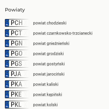
Powiaty
PCH
–
powiat chodzieski
PCT
–
powiat czarnkowsko-trzcianecki
PGN
–
powiat gnieźnieński
PGO
–
powiat grodziski
PGS
–
powiat gostyński
PJA
–
powiat jarociński
PKA
–
powiat kaliski
PKE
–
powiat kępiński
PKL
–
powiat kolski