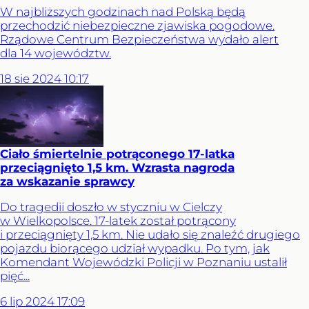
W najbliższych godzinach nad Polską będą
przechodzić niebezpieczne zjawiska pogodowe.
Rządowe Centrum Bezpieczeństwa wydało alert
dla 14 województw.
18
sie
2024
10:17
Ciało śmiertelnie potrąconego 17-latka
przeciągnięto 1,5 km. Wzrasta nagroda
za wskazanie sprawcy
Do tragedii doszło w styczniu w Cielczy
w Wielkopolsce. 17-latek został potrącony
i przeciągnięty 1,5 km. Nie udało się znaleźć drugiego
pojazdu biorącego udział wypadku. Po tym, jak
Komendant Wojewódzki Policji w Poznaniu ustalił
pięć...
6
lip
2024
17:09