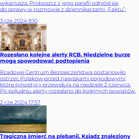
wikariusza. Proboszcz z jego parafii odniósł się
do sprawy w rozmowie z dziennikarzami „Faktu”.
3
cze
2024
9:10
Rozesłano kolejne alerty RCB. Niedzielne burze
mogą spowodować podtopienia
Rządowe Centrum Bezpieczeństwa postanowiło
ostrzec Polaków przed zjawiskami pogodowymi,
które synoptycy przewidują na niedzielę 2 czerwca.
Po południu alerty rozesłano do kolejnych powiatów.
2
cze
2024
17:57
Tragiczna śmierć na plebanii. Ksiądz znaleziony