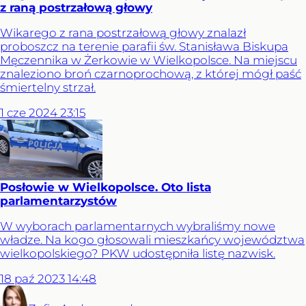
z raną postrzałową głowy
Wikarego z rana postrzałową głowy znalazł
proboszcz na terenie parafii św. Stanisława Biskupa
Męczennika w Żerkowie w Wielkopolsce. Na miejscu
znaleziono broń czarnoprochową, z której mógł paść
śmiertelny strzał.
1
cze
2024
23:15
Posłowie w Wielkopolsce. Oto lista
parlamentarzystów
W wyborach parlamentarnych wybraliśmy nowe
władze. Na kogo głosowali mieszkańcy województwa
wielkopolskiego? PKW udostępniła listę nazwisk.
18
paź
2023
14:48