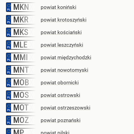
MKN
–
powiat koniński
MKR
–
powiat krotoszyński
MKS
–
powiat kościański
MLE
–
powiat leszczyński
MMI
–
powiat międzychodzki
MNT
–
powiat nowotomyski
MOB
–
powiat obornicki
MOS
–
powiat ostrowski
MOT
–
powiat ostrzeszowski
MOZ
–
powiat poznański
MP
–
powiat pilski