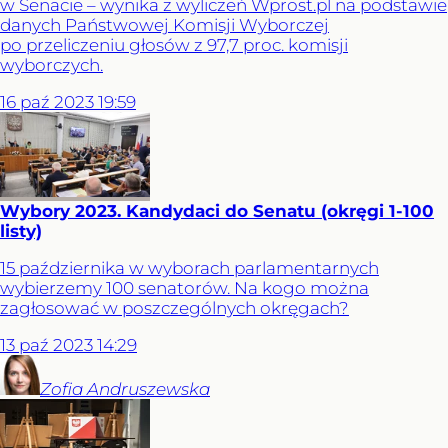
w Senacie – wynika z wyliczeń Wprost.pl na podstawie
danych Państwowej Komisji Wyborczej
po przeliczeniu głosów z 97,7 proc. komisji
wyborczych.
16
paź
2023
19:59
Wybory 2023. Kandydaci do Senatu (okręgi 1-100
listy)
15 października w wyborach parlamentarnych
wybierzemy 100 senatorów. Na kogo można
zagłosować w poszczególnych okręgach?
13
paź
2023
14:29
Zofia
Andruszewska