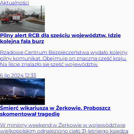
Aktualności
Pilny alert RCB dla sześciu województw. Idzie
kolejna fala burz
Rządowe Centrum Bezpieczeństwa wydało kolejny
pilny komunikat. Obejmuje on znaczną część kraju.
Na liście znalazło się sześć województw.
6
lip
2024
12:33
Śmierć wikariusza w Żerkowie. Proboszcz
skomentował tragedię
W miniony weekend w Żerkowie w województwie
wielkopolskim odnaleziono ciało 31-letniego księdza