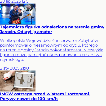
20
lip
2025
12:51
Tajemnicza figurka odnaleziona na terenie gminy
Jarocin. Odkrył ją amator
Wielkopolski Wojewódzki Konserwator Zabytków
poinformował o niesamowitym odkryciu, którego
na terenie gminy Jarocin dokonał amator. Niezwykła
figurka może pamiętać okres panowania cesarstwa
rzymskiego.
2
sty
2025
21:10
IMGW ostrzega przed wiatrem i roztopami.
Porywy nawet do 100 km/h