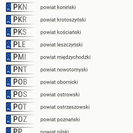
PKN
–
powiat koniński
PKR
–
powiat krotoszyński
PKS
–
powiat kościański
PLE
–
powiat leszczyński
PMI
–
powiat międzychodzki
PNT
–
powiat nowotomyski
POB
–
powiat obornicki
POS
–
powiat ostrowski
POT
–
powiat ostrzeszowski
POZ
–
powiat poznański
PP
–
powiat pilski