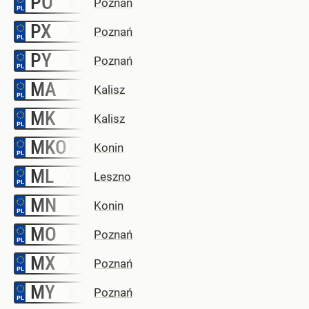
PO
Poznań
PX
–
Poznań
PY
–
Poznań
MA
–
Kalisz
MK
–
Kalisz
MKO
–
Konin
ML
–
Leszno
MN
–
Konin
MO
–
Poznań
MX
–
Poznań
MY
–
Poznań