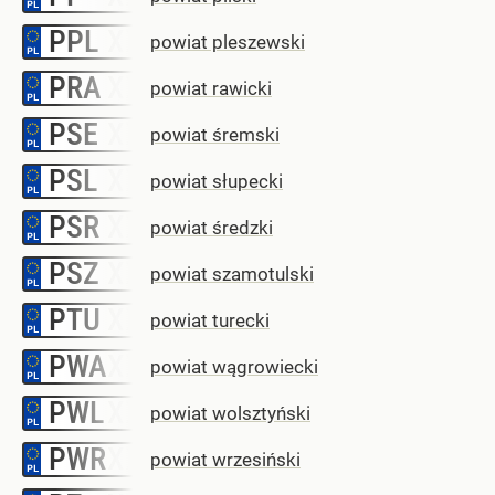
PPL
–
powiat pleszewski
PRA
–
powiat rawicki
PSE
–
powiat śremski
PSL
–
powiat słupecki
PSR
–
powiat średzki
PSZ
–
powiat szamotulski
PTU
–
powiat turecki
PWA
–
powiat wągrowiecki
PWL
–
powiat wolsztyński
PWR
–
powiat wrzesiński