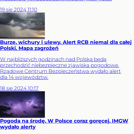
19
sie
2024
11:10
Burze, wichury i ulewy. Alert RCB niemal dla całej
Polski. Mapa zagrożeń
W najbliższych godzinach nad Polską będą
przechodzić niebezpieczne zjawiska pogodowe.
Rządowe Centrum Bezpieczeństwa wydało alert
dla 14 województw.
18
sie
2024
10:17
Pogoda na środę. W Polsce coraz goręcej. IMGW
wydało alerty