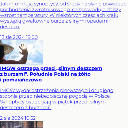
Jak informują synoptycy, od środy napłynie powietrze
pochodzenia zwrotnikowego, co spowoduje dalszy
wzrost temperatury. W niektórych częściach kraju
wystąpią gwałtowne burze z silnymi opadami
deszczu.
13
sie
2024
19:00
IMGW ostrzega przed „silnym deszczem
z burzami”. Południe Polski na żółto
i pomarańczowo
IMGW wydał ostrzeżenia pierwszego i drugiego
stopnia przed niebezpieczną pogodą w Polsce.
Synoptycy ostrzegają w piątek przed „silnym
deszczem z burzami”.
2
sie
2024
10:52