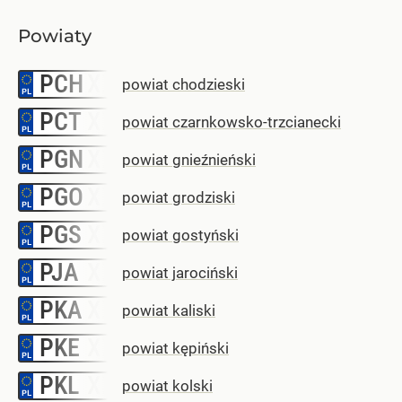
Powiaty
PCH
–
powiat chodzieski
PCT
–
powiat czarnkowsko-trzcianecki
PGN
–
powiat gnieźnieński
PGO
–
powiat grodziski
PGS
–
powiat gostyński
PJA
–
powiat jarociński
PKA
–
powiat kaliski
PKE
–
powiat kępiński
PKL
–
powiat kolski