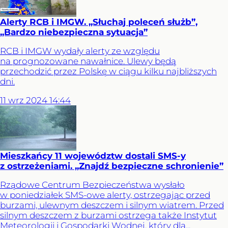
Alerty RCB i IMGW. „Słuchaj poleceń służb”,
„Bardzo niebezpieczna sytuacja”
RCB i IMGW wydały alerty ze względu
na prognozowane nawałnice. Ulewy będą
przechodzić przez Polskę w ciągu kilku najbliższych
dni.
11
wrz
2024
14:44
Mieszkańcy 11 województw dostali SMS-y
z ostrzeżeniami. „Znajdź bezpieczne schronienie”
Rządowe Centrum Bezpieczeństwa wysłało
w poniedziałek SMS-owe alerty, ostrzegając przed
burzami, ulewnym deszczem i silnym wiatrem. Przed
silnym deszczem z burzami ostrzega także Instytut
Meteorologii i Gospodarki Wodnej, który dla...