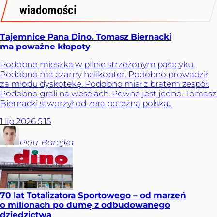
wiadomości
Tajemnice Pana Dino. Tomasz Biernacki
ma poważne kłopoty
Podobno mieszka w pilnie strzeżonym pałacyku.
Podobno ma czarny helikopter. Podobno prowadził
za młodu dyskotekę. Podobno miał z bratem zespół.
Podobno grali na weselach. Pewne jest jedno. Tomasz
Biernacki stworzył od zera potężną polską...
1
lip
2026
5:15
Piotr
Barejka
70 lat Totalizatora Sportowego – od marzeń
o milionach po dumę z odbudowanego
dziedzictwa