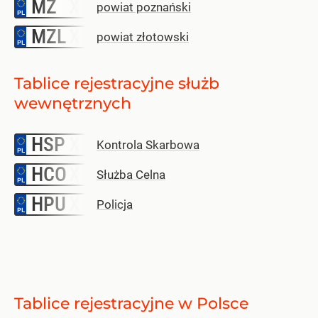
MZ
–
powiat poznański
MZL
–
powiat złotowski
Tablice rejestracyjne służb
wewnętrznych
HSP
–
Kontrola Skarbowa
HCO
–
Służba Celna
HPU
–
Policja
Tablice rejestracyjne w Polsce