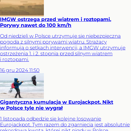
IMGW ostrzega przed wiatrem i roztopami.
Porywy nawet do 100 km/h
Od niedzieli w Polsce utrzymuje się niebezpieczna
pogoda z silnymi porywami wiatru. Strażacy
informują o setkach interwencji, a IMGW utrzymuje
ostrzeżenia 1. i 2. stopnia przed silnym wiatrem
i roztopami.
16
gru
2024
11:50
Gigantyczna kumulacja w Eurojackpot. Nikt
w Polsce tyle nie wygrał
1 listopada odbędzie się kolejne losowanie
Eurojackpot. Tym razem do zgarnięcia jest absolutnie
rekordowa kwota, której nikt nigdy w Polsce