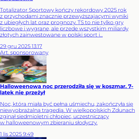
Totalizator Sportowy kończy rekordowy 2025 rok
z przychodami znacznie przewyższającymi wyniki
z ubiegłych lat oraz prognozy. TS to nie tylko gry
liczbowe i wygrane, ale przede wszystkim miliardy
złotych zainwestowane w polski sport i...
29
gru
2025
13:17
Art. sponsorowany
Halloweenowa noc przerodziła się w koszmar. 7-
latek nie przeżył
Noc, która miała być pełna uśmiechu, zakończyła się
niewyobrażalną tragedią. W wielkopolskich Zdunach
zginął siedmioletni chłopiec, uczestniczący
w halloweenowym zbieraniu słodyczy.
1
lis
2025
9:49