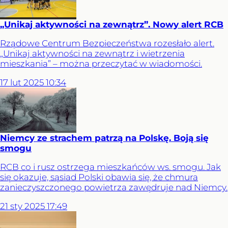
„Unikaj aktywności na zewnątrz”. Nowy alert RCB
Rządowe Centrum Bezpieczeństwa rozesłało alert.
„Unikaj aktywności na zewnątrz i wietrzenia
mieszkania” – można przeczytać w wiadomości.
17
lut
2025
10:34
Niemcy ze strachem patrzą na Polskę. Boją się
smogu
RCB co i rusz ostrzega mieszkańców ws. smogu. Jak
się okazuje, sąsiad Polski obawia się, że chmura
zanieczyszczonego powietrza zawędruje nad Niemcy.
21
sty
2025
17:49