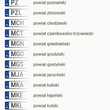
PZ
–
powiat poznański
PZL
–
powiat złotowski
MCH
–
powiat chodzieski
MCT
–
powiat czarnkowsko-trzcianecki
MGN
–
powiat gnieźnieński
MGO
–
powiat grodziski
MGS
–
powiat gostyński
MJA
–
powiat jarociński
MKA
–
powiat kaliski
MKE
–
powiat kępiński
MKL
–
powiat kolski