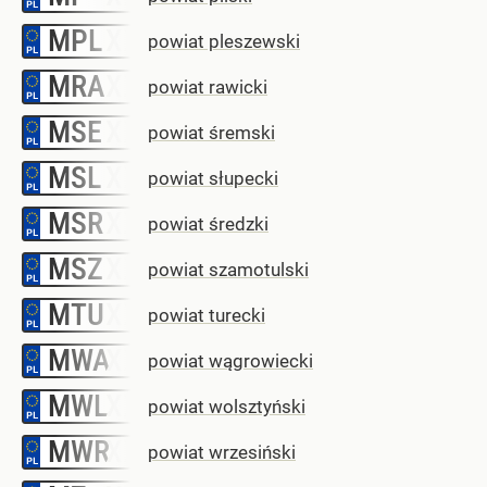
MPL
–
powiat pleszewski
MRA
–
powiat rawicki
MSE
–
powiat śremski
MSL
–
powiat słupecki
MSR
–
powiat średzki
MSZ
–
powiat szamotulski
MTU
–
powiat turecki
MWA
–
powiat wągrowiecki
MWL
–
powiat wolsztyński
MWR
–
powiat wrzesiński