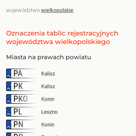
województwo
wielkopolskie
Oznaczenia tablic rejestracyjnych
województwa wielkopolskiego
Miasta na prawach powiatu
PA
–
Kalisz
PK
–
Kalisz
PKO
–
Konin
PL
–
Leszno
PN
–
Konin
–