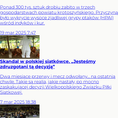
Ponad 300 tys. sztuk drobiu zabito w trzech
gospodarstwach powiatu krotoszyńskiego. Przyczyną
było wykrycie wysoce zjadliwej grypy ptaków (HPAI)
wśród indyków i kur.
19
mar
2025
7:47
Skandal w polskiej siatkówce. „Jesteśmy
zdruzgotani tą decyzją”
Dwa miesiące przerwy i mecz odwołany… na ostatnią
chwilę. Takie są realia, jakie nastały, po mocno
zaskakującej decyzji Wielkopolskiego Związku Piłki
Siatkowej.
7
mar
2025
18:38