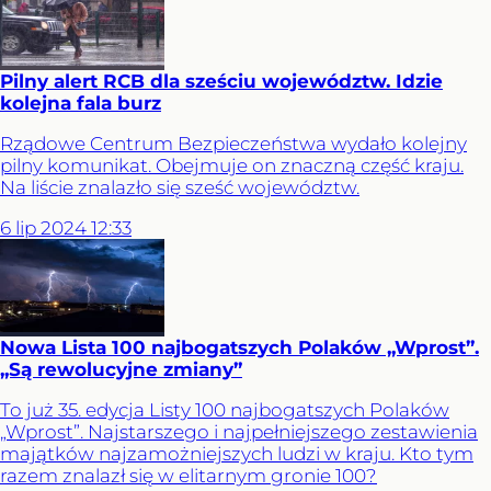
Pilny alert RCB dla sześciu województw. Idzie
kolejna fala burz
Rządowe Centrum Bezpieczeństwa wydało kolejny
pilny komunikat. Obejmuje on znaczną część kraju.
Na liście znalazło się sześć województw.
6
lip
2024
12:33
Nowa Lista 100 najbogatszych Polaków „Wprost”.
„Są rewolucyjne zmiany”
To już 35. edycja Listy 100 najbogatszych Polaków
„Wprost”. Najstarszego i najpełniejszego zestawienia
majątków najzamożniejszych ludzi w kraju. Kto tym
razem znalazł się w elitarnym gronie 100?