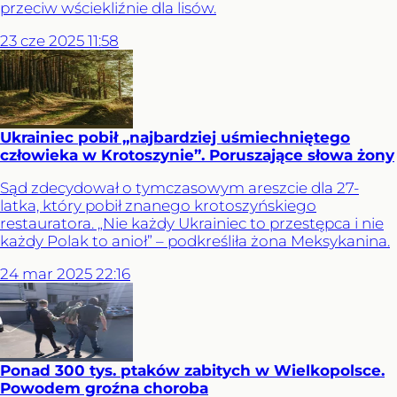
przeciw wściekliźnie dla lisów.
23
cze
2025
11:58
Ukrainiec pobił „najbardziej uśmiechniętego
człowieka w Krotoszynie”. Poruszające słowa żony
Sąd zdecydował o tymczasowym areszcie dla 27-
latka, który pobił znanego krotoszyńskiego
restauratora. „Nie każdy Ukrainiec to przestępca i nie
każdy Polak to anioł” – podkreśliła żona Meksykanina.
24
mar
2025
22:16
Ponad 300 tys. ptaków zabitych w Wielkopolsce.
Powodem groźna choroba