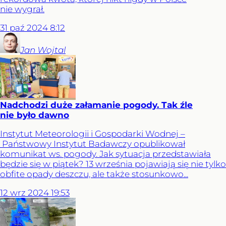
nie wygrał.
31
paź
2024
8:12
Jan
Wojtal
Nadchodzi duże załamanie pogody. Tak źle
nie było dawno
Instytut Meteorologii i Gospodarki Wodnej –
Państwowy Instytut Badawczy opublikował
komunikat ws. pogody. Jak sytuacja przedstawiała
będzie się w piątek? 13 września pojawiają się nie tylko
obfite opady deszczu, ale także stosunkowo...
12
wrz
2024
19:53