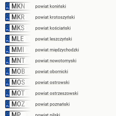
MKN
–
powiat koniński
MKR
–
powiat krotoszyński
MKS
–
powiat kościański
MLE
–
powiat leszczyński
MMI
–
powiat międzychodzki
MNT
–
powiat nowotomyski
MOB
–
powiat obornicki
MOS
–
powiat ostrowski
MOT
–
powiat ostrzeszowski
MOZ
–
powiat poznański
MP
–
powiat pilski