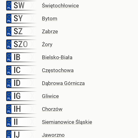
SW
–
Świętochłowice
SY
–
Bytom
SZ
–
Zabrze
SZO
–
Żory
IB
–
Bielsko-Biała
IC
–
Częstochowa
ID
–
Dąbrowa Górnicza
IG
–
Gliwice
IH
–
Chorzów
II
–
Siemianowice Śląskie
IJ
–
Jaworzno