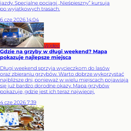
jazdy. Specjalne pociągi „Nieśpieszny” kursują
po wyjątkowych trasach.
6
cze
2026
14:04
Wideo
Gdzie na grzyby w długi weekend? Mapa
pokazuje najlepsze miejsca
Długi weekend sprzyja wycieczkom do lasów
oraz zbieraniu grzybów. Warto dobrze wykorzystać
najbliższe dni, ponieważ w wielu miejscach pojawiają
się już bardzo dorodne okazy. Mapa grzybów
pokazuje, gdzie jest ich teraz najwięcej.
4
cze
2026
7:39