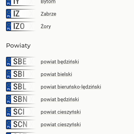
IY
Bytom
IZ
–
Zabrze
IZO
–
Żory
Powiaty
SBE
–
powiat będziński
SBI
–
powiat bielski
SBL
–
powiat bieruńsko-lędziński
SBN
–
powiat będziński
SCI
–
powiat cieszyński
SCN
–
powiat cieszyński