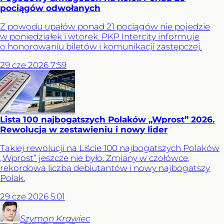
pociągów odwołanych
Z powodu upałów ponad 21 pociągów nie pojedzie
w poniedziałek i wtorek. PKP Intercity informuje
o honorowaniu biletów i komunikacji zastępczej.
29
cze
2026
7:59
Lista 100 najbogatszych Polaków „Wprost” 2026.
Rewolucja w zestawieniu i nowy lider
Takiej rewolucji na Liście 100 najbogatszych Polaków
„Wprost” jeszcze nie było. Zmiany w czołówce,
rekordowa liczba debiutantów i nowy najbogatszy
Polak.
29
cze
2026
5:01
Szymon
Krawiec