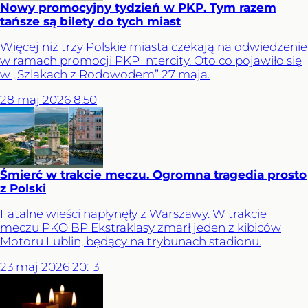
Nowy promocyjny tydzień w PKP. Tym razem
tańsze są bilety do tych miast
Więcej niż trzy Polskie miasta czekają na odwiedzenie
w ramach promocji PKP Intercity. Oto co pojawiło się
w „Szlakach z Rodowodem” 27 maja.
28
maj
2026
8:50
Śmierć w trakcie meczu. Ogromna tragedia prosto
z Polski
Fatalne wieści napłynęły z Warszawy. W trakcie
meczu PKO BP Ekstraklasy zmarł jeden z kibiców
Motoru Lublin, będący na trybunach stadionu.
23
maj
2026
20:13