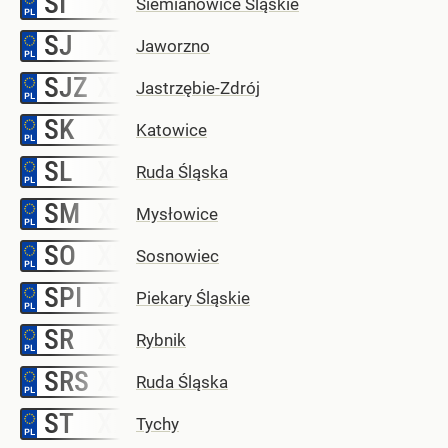
SI
Siemianowice Śląskie
SJ
–
Jaworzno
SJZ
–
Jastrzębie-Zdrój
SK
–
Katowice
SL
–
Ruda Śląska
SM
–
Mysłowice
SO
–
Sosnowiec
SPI
–
Piekary Śląskie
SR
–
Rybnik
SRS
–
Ruda Śląska
ST
–
Tychy