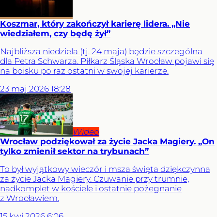
Koszmar, który zakończył karierę lidera. „Nie
wiedziałem, czy będę żył”
Najbliższa niedziela (tj. 24 maja) będzie szczególna
dla Petra Schwarza. Piłkarz Śląska Wrocław pojawi się
na boisku po raz ostatni w swojej karierze.
23
maj
2026
18:28
Wideo
Wrocław podziękował za życie Jacka Magiery. „On
tylko zmienił sektor na trybunach”
To był wyjątkowy wieczór i msza święta dziękczynna
za życie Jacka Magiery. Czuwanie przy trumnie,
nadkomplet w kościele i ostatnie pożegnanie
z Wrocławiem.
15
kwi
2026
6:06