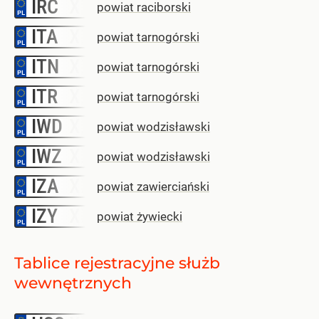
IRC
–
powiat raciborski
ITA
–
powiat tarnogórski
ITN
–
powiat tarnogórski
ITR
–
powiat tarnogórski
IWD
–
powiat wodzisławski
IWZ
–
powiat wodzisławski
IZA
–
powiat zawierciański
IZY
–
powiat żywiecki
Tablice rejestracyjne służb
wewnętrznych