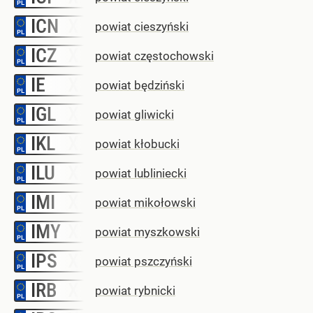
ICN
–
powiat cieszyński
ICZ
–
powiat częstochowski
IE
–
powiat będziński
IGL
–
powiat gliwicki
IKL
–
powiat kłobucki
ILU
–
powiat lubliniecki
IMI
–
powiat mikołowski
IMY
–
powiat myszkowski
IPS
–
powiat pszczyński
IRB
–
powiat rybnicki