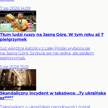
7
sie
2026
14:09
Tłum ludzi ruszy na Jasną Górę. W tym roku aż 7
pielgrzymek
Już wkrótce katolicy z całej Polski wybiorą się
na Jasną Górę. Szykuje się nie jedna, ale siedem
pielgrzymek.
5
sie
2026
15:01
Skandaliczny incydent w taksówce. „Ty ukraińska
sz****”
Taksówkarz o ukraińskiej narodowości został