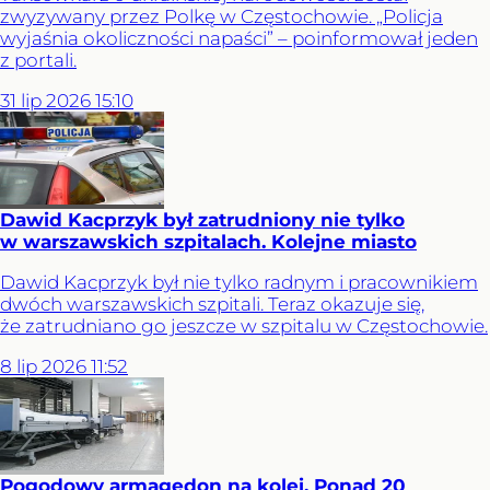
zwyzywany przez Polkę w Częstochowie. „Policja
wyjaśnia okoliczności napaści” – poinformował jeden
z portali.
31
lip
2026
15:10
Dawid Kacprzyk był zatrudniony nie tylko
w warszawskich szpitalach. Kolejne miasto
Dawid Kacprzyk był nie tylko radnym i pracownikiem
dwóch warszawskich szpitali. Teraz okazuje się,
że zatrudniano go jeszcze w szpitalu w Częstochowie.
8
lip
2026
11:52
Pogodowy armagedon na kolei. Ponad 20