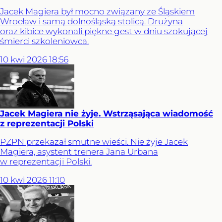
Jacek Magiera był mocno związany ze Śląskiem
Wrocław i samą dolnośląską stolicą. Drużyna
oraz kibice wykonali piękne gest w dniu szokującej
śmierci szkoleniowca.
10
kwi
2026
18:56
Jacek Magiera nie żyje. Wstrząsająca wiadomość
z reprezentacji Polski
PZPN przekazał smutne wieści. Nie żyje Jacek
Magiera, asystent trenera Jana Urbana
w reprezentacji Polski.
10
kwi
2026
11:10