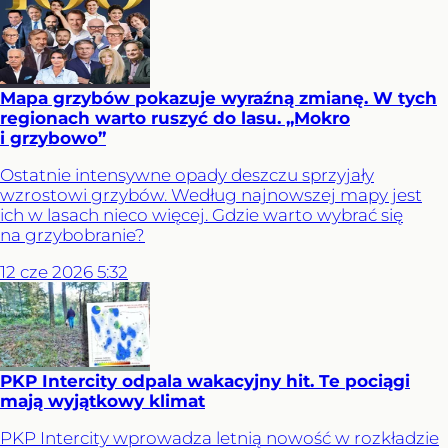
Mapa grzybów pokazuje wyraźną zmianę. W tych
regionach warto ruszyć do lasu. „Mokro
i grzybowo”
Ostatnie intensywne opady deszczu sprzyjały
wzrostowi grzybów. Według najnowszej mapy jest
ich w lasach nieco więcej. Gdzie warto wybrać się
na grzybobranie?
12
cze
2026
5:32
PKP Intercity odpala wakacyjny hit. Te pociągi
mają wyjątkowy klimat
PKP Intercity wprowadza letnią nowość w rozkładzie