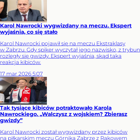
Karol Nawrocki wygwizdany na meczu. Ekspert
wyjaśnia, co się stało
Karol Nawrocki pojawił się na meczu Ekstraklasy
w Zabrzu. Gdy spiker wyczytał jego nazwisko, z trybun
rozległy się gwizdy. Ekspert wyjaśnia, skąd taka
reakcja kibiców.
17
mar
2026
5:07
Tak tysiące kibiców potraktowało Karola
Nawrockiego. „Walczysz z wojskiem? Zbierasz
gwizdy”
Karol Nawrocki został wygwizdany przez kibiców
na piłkarskim meczu Górnika Zabrze z Rakowem