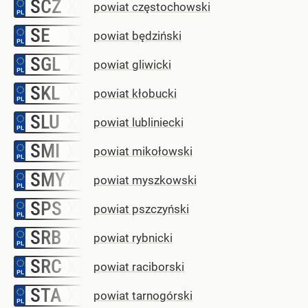
SCZ
–
powiat częstochowski
SE
–
powiat będziński
SGL
–
powiat gliwicki
SKL
–
powiat kłobucki
SLU
–
powiat lubliniecki
SMI
–
powiat mikołowski
SMY
–
powiat myszkowski
SPS
–
powiat pszczyński
SRB
–
powiat rybnicki
SRC
–
powiat raciborski
STA
–
powiat tarnogórski