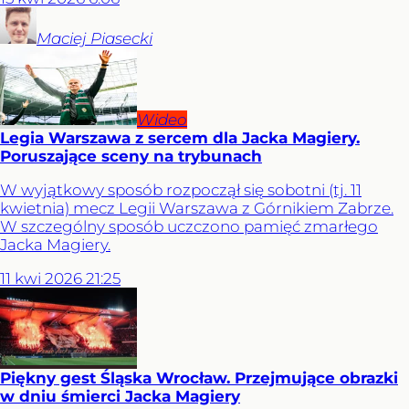
Maciej
Piasecki
Wideo
Legia Warszawa z sercem dla Jacka Magiery.
Poruszające sceny na trybunach
W wyjątkowy sposób rozpoczął się sobotni (tj. 11
kwietnia) mecz Legii Warszawa z Górnikiem Zabrze.
W szczególny sposób uczczono pamięć zmarłego
Jacka Magiery.
11
kwi
2026
21:25
Piękny gest Śląska Wrocław. Przejmujące obrazki
w dniu śmierci Jacka Magiery