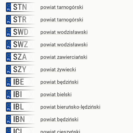
STN
–
powiat tarnogórski
STR
–
powiat tarnogórski
SWD
–
powiat wodzisławski
SWZ
–
powiat wodzisławski
SZA
–
powiat zawierciański
SZY
–
powiat żywiecki
IBE
–
powiat będziński
IBI
–
powiat bielski
IBL
–
powiat bieruńsko-lędziński
IBN
–
powiat będziński
ICI
–
powiat cieszyński