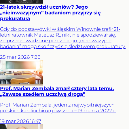
21-latek skrzywdził uczniów? Jego
„nieinwazyjnym” badaniom przyjrzy się
prokuratura
Gdy do podstawówki w śląskim Winownie trafił 21-
letni ratownik Mateusz R., nikt nie spodziewał się,
że przeprowadzone przez niego „nieinwazyjne
badania” mogą skończyć się śledztwem prokuratury.
25
mar
2026
7:28
Prof. Marian Zembala zmarł cztery lata temu.
„Zawsze szedłem uczciwą drogą”
Prof. Marian Zembala, jeden z najwybitniejszych
polskich kardiochirurgów, zmarł 19 marca 2022 r.
19
mar
2026
16:47