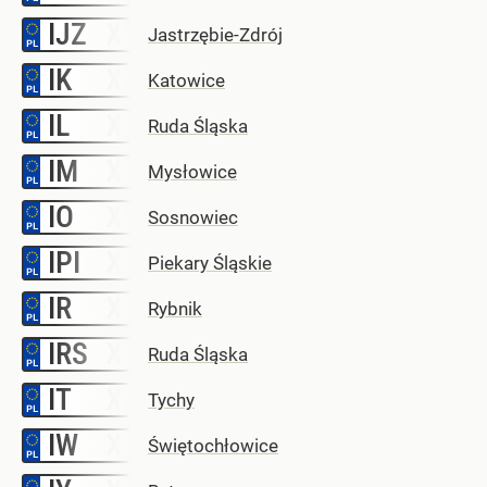
IJZ
–
Jastrzębie-Zdrój
IK
–
Katowice
IL
–
Ruda Śląska
IM
–
Mysłowice
IO
–
Sosnowiec
IPI
–
Piekary Śląskie
IR
–
Rybnik
IRS
–
Ruda Śląska
IT
–
Tychy
IW
–
Świętochłowice
–